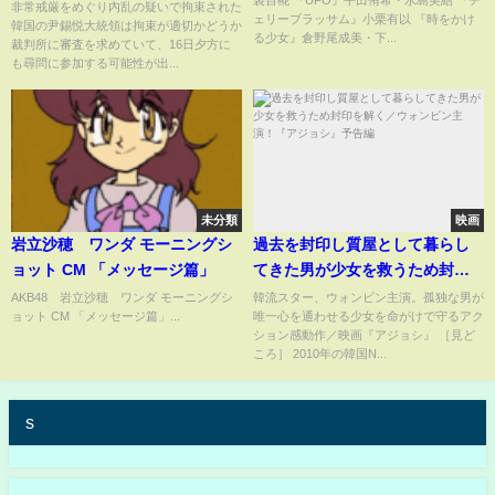
#shorts
非常戒厳をめぐり内乱の疑いで拘束された
ェリーブラッサム』小栗有以 『時をかけ
韓国の尹錫悦大統領は拘束が適切かどうか
る少女』倉野尾成美・下...
裁判所に審査を求めていて、16日夕方に
も尋問に参加する可能性が出...
未分類
映画
岩立沙穂 ワンダ モーニングシ
過去を封印し質屋として暮らし
ョット CM 「メッセージ篇」
てきた男が少女を救うため封印
を解く／ウォンビン主演！『ア
AKB48 岩立沙穂 ワンダ モーニングシ
韓流スター、ウォンビン主演。孤独な男が
ョット CM 「メッセージ篇」...
唯一心を通わせる少女を命がけで守るアク
ジョシ』予告編
ション感動作／映画『アジョシ』 ［見ど
ころ］ 2010年の韓国N...
s