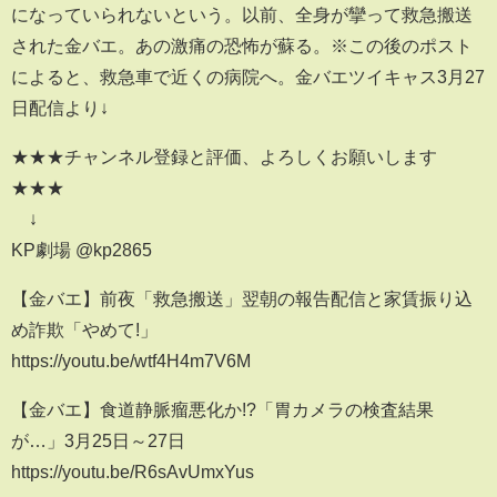
になっていられないという。以前、全身が攣って救急搬送
された金バエ。あの激痛の恐怖が蘇る。※この後のポスト
によると、救急車で近くの病院へ。金バエツイキャス3月27
日配信より↓
★★★チャンネル登録と評価、よろしくお願いします
★★★
↓
KP劇場 @kp2865
【金バエ】前夜「救急搬送」翌朝の報告配信と家賃振り込
め詐欺「やめて!」
https://youtu.be/wtf4H4m7V6M
【金バエ】食道静脈瘤悪化か!?「胃カメラの検査結果
が…」3月25日～27日
https://youtu.be/R6sAvUmxYus