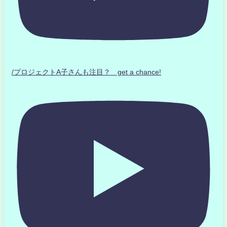
/プロジェクトA子さんも注目？ get a chance!