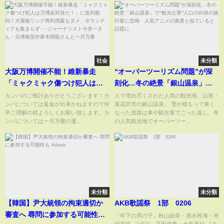
社会
未分類
大阪万博開催不能！維新暴走
“オーバーツーリズム問題”が深
「ミャクミャク傷つけ犯人は万
刻化…冬の絶景「銀山温泉」
博反対派だ！」に批判殺到！大
で“観光公害”人口の85倍の旅行
カンパのご検討ありがとうございます！カ
人で埋め尽くされた人気の観光地、山形・
ンパについては返金が出来かねますので何
尾花沢市の銀山温泉。 雪が積もって狭く
屋根リング再利用案もダメ、ボ
客に悲鳴 人気アニメの風景と
卒ご理解の程よろしくお願い致します。カ
なった道路は車や観光客でごった返し、冬
ランティアも集まらず･･･ジャー
似ていると話題に
ンパについては一月万冊の運...
の人気観光地でオーバーツー...
ナリスト今井一さん・元博報堂
作家本間龍さんと一月万冊
未分類
未分類
【韓国】尹大統領の拘束適切か
AKB歌謡祭 1部 0206
審査へ 尋問に参加する可能性も
『年下の男の子』秋山由奈・徳永羚海・布
袋百椛 『UFO』平田侑希・水島美結 『チ