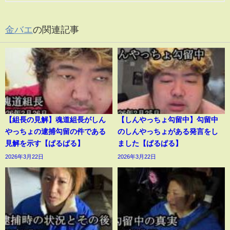
金バエ
の関連記事
【組長の見解】魂道組長がしん
【しんやっちょ勾留中】勾留中
やっちょの逮捕勾留の件である
のしんやっちょがある発言をし
見解を示す【ぱるぱる】
ました【ぱるぱる】
2026年3月22日
2026年3月22日