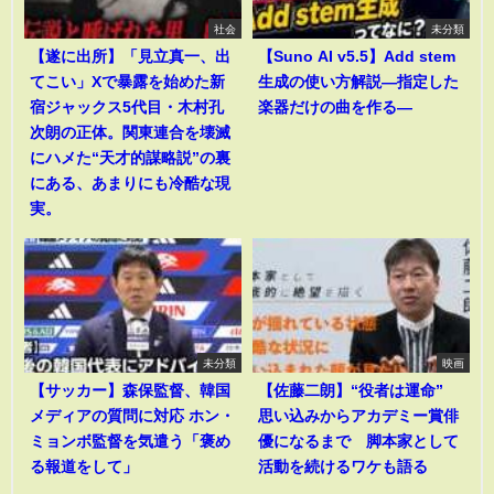
社会
未分類
【遂に出所】「見立真一、出
【Suno AI v5.5】Add stem
てこい」Xで暴露を始めた新
生成の使い方解説―指定した
宿ジャックス5代目・木村孔
楽器だけの曲を作る―
次朗の正体。関東連合を壊滅
にハメた“天才的謀略説”の裏
にある、あまりにも冷酷な現
実。
未分類
映画
【サッカー】森保監督、韓国
【佐藤二朗】“役者は運命”
メディアの質問に対応 ホン・
思い込みからアカデミー賞俳
ミョンボ監督を気遣う「褒め
優になるまで 脚本家として
る報道をして」
活動を続けるワケも語る