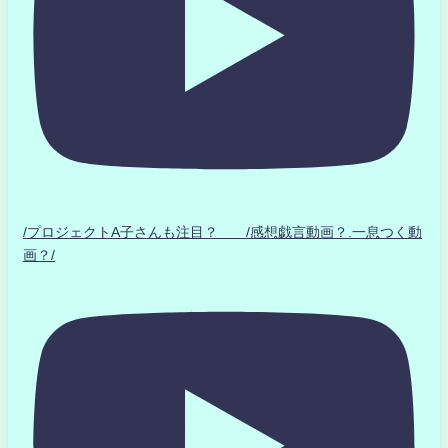
/プロジェクトA子さんも注目？ /感想戯言動画？.一息つく動
画？/