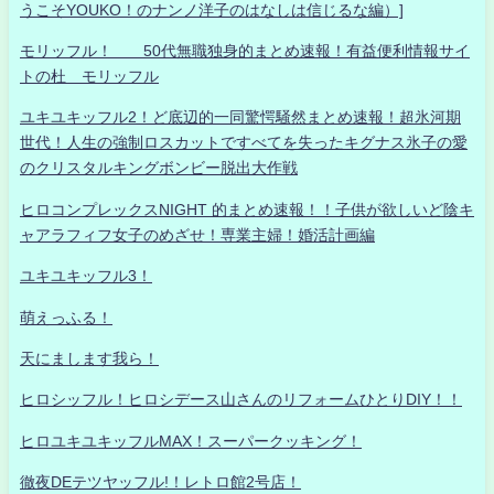
うこそYOUKO！のナンノ洋子のはなしは信じるな編）]
モリッフル！ 50代無職独身的まとめ速報！有益便利情報サイ
トの杜 モリッフル
ユキユキッフル2！ど底辺的一同驚愕騒然まとめ速報！超氷河期
世代！人生の強制ロスカットですべてを失ったキグナス氷子の愛
のクリスタルキングボンビー脱出大作戦
ヒロコンプレックスNIGHT 的まとめ速報！！子供が欲しいど陰キ
ャアラフィフ女子のめざせ！専業主婦！婚活計画編
ユキユキッフル3！
萌えっふる！
天にまします我ら！
ヒロシッフル！ヒロシデース山さんのリフォームひとりDIY！！
ヒロユキユキッフルMAX！スーパークッキング！
徹夜DEテツヤッフル!！レトロ館2号店！