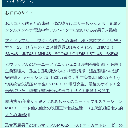
おすすめ～ん
おすすめサイト
おネコさん的まとめ速報 僕の彼女はエリーちゃん人形！豆腐メ
ンタルメンヘラ電波中年アルバイターのぬいぐるみ男子末路編
アイドッフル！ ワタクシ的まとめ速報 地下格闘アイドルだい
すき！23 ひうらのアニメ放送局101ちゃんねる BNK48 ！
SNH48！JKT48！MNL48！SGO48！GNZ48！STU48！SKE48
ヒウラッフルのハーニーフィニッシュゴミ屋敷補完計画 ＜必殺！
生前整理人！孤立し孤独死からの～特殊清掃・遺品整理への道F
完結編＞ キャッシング計1500万返済：厨二病借金3500万円！う
つ病統合失調症14年生HKT46！！9期研究生、最後のサイト！全
米が泣いた！認知症鬱病60代のラストサイト絶賛！公開中
魔法熟女/美魔女ッ娘メグみみちゃんのニートッフルステーション
MAX！ ニート仙人仙女の映画三昧老後生活！（無職孤独居老人的
まとめ速報Z)]
乙女系腐男子のオカマッフルMAX2- FX！オ・カマトレーダーの