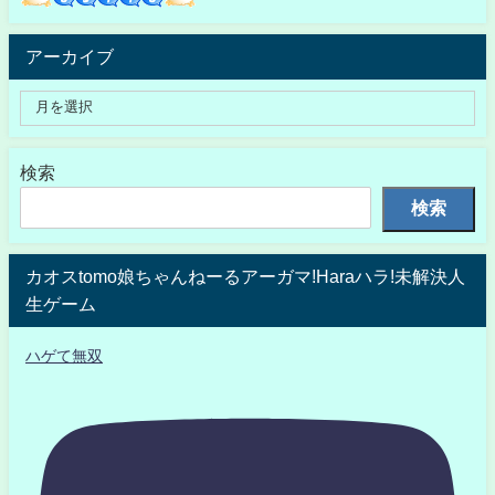
アーカイブ
検索
検索
カオスtomo娘ちゃんねーるアーガマ!Haraハラ!未解決人
生ゲーム
ハゲて無双