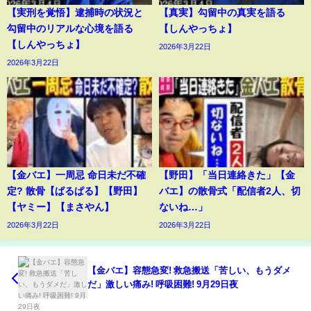
【実刑を覚悟】逮捕時の状況と
【真実】勾留中の真実を語る
勾留中のリアルな心境を語る
【しんやっちょ】
【しんやっちょ】
2026年3月22日
2026年3月22日
【金バエ】一周忌 命日未だ不確
【野田】「当日連絡きた」【金
定? 散骨【ぱるぱる】【野田】
バエ】の散骨式「配信者2人、切
【ヤミー】【まさやん】
ないね…」
2026年3月22日
2026年3月22日
【金バエ】容態急変! 救急搬送「苦しい、もうダメ
だ」激しい痛み! 呼吸困難! 9月29日夜