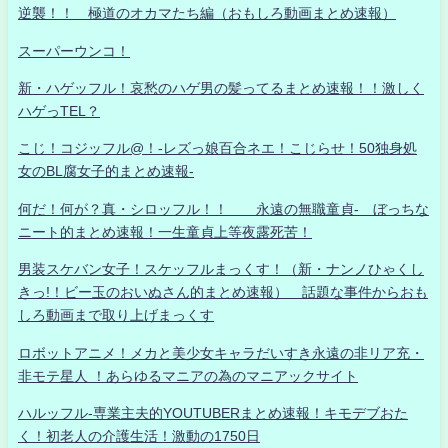
逆襲！！ 極道のオカマたち編（おもしろ動画まとめ速報）
スーパーウンコ！
新・ハゲッフル！哀愁のハゲ男の髪ってるまとめ速報！！激しく
ハゲっTEL？
こじ！コジッフル@！-レズっ娘百合ネエ！こじらせ！50独身処
女のBL腐女子的まとめ速報-
何だ！何が？真・シロッフル！！ 永遠の無職童貞- ぼっちな
ニート的まとめ速報！一生童貞上等夜露死苦！
男装スケバン女子！スケッフルまっくす！（新・ナンノひゃくし
きっ!！ビー玉のおいぬさん的まとめ速報） 話題な事件からおも
しろ動画まで取り上げまっくす
ロボットアニメ！メカと美少女キャラだいすき永遠の非リア充・
非モテ星人 ！あらゆるマニアの為のマニアックサイト
ハルッフル-専業主夫的YOUTUBERまとめ速報！キモデブおた
く！初老人の介護生活！激動の1750日