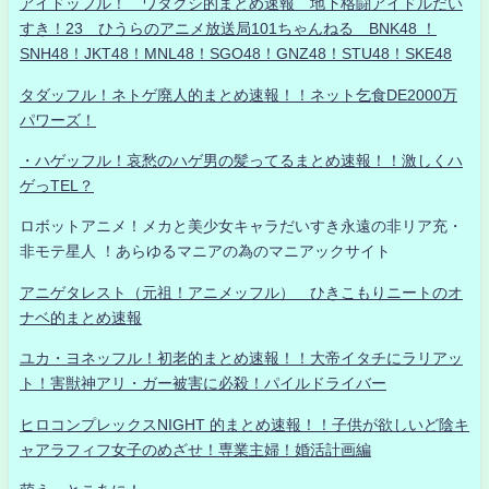
アイドッフル！ ワタクシ的まとめ速報 地下格闘アイドルだい
すき！23 ひうらのアニメ放送局101ちゃんねる BNK48 ！
SNH48！JKT48！MNL48！SGO48！GNZ48！STU48！SKE48
タダッフル！ネトゲ廃人的まとめ速報！！ネット乞食DE2000万
パワーズ！
・ハゲッフル！哀愁のハゲ男の髪ってるまとめ速報！！激しくハ
ゲっTEL？
ロボットアニメ！メカと美少女キャラだいすき永遠の非リア充・
非モテ星人 ！あらゆるマニアの為のマニアックサイト
アニゲタレスト（元祖！アニメッフル） ひきこもりニートのオ
ナベ的まとめ速報
ユカ・ヨネッフル！初老的まとめ速報！！大帝イタチにラリアッ
ト！害獣神アリ・ガー被害に必殺！パイルドライバー
ヒロコンプレックスNIGHT 的まとめ速報！！子供が欲しいど陰キ
ャアラフィフ女子のめざせ！専業主婦！婚活計画編