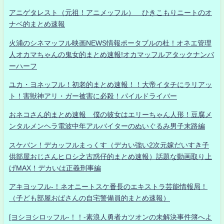
アニゲタレスト（元祖！アニメッフル） ひきこもりニートのオ
ナベ的まとめ速報
火浦のシネマッフル映画NEWS情報ポータブルの杜！オネエ管理
人オカマちゃんの鬼女的まとめ速報!オカマッフルアタックナンバ
ーハーフ
ユカ・ヨネッフル！初老的まとめ速報！！大帝イタチにラリアッ
ト！害獣神アリ・ガー被害に必殺！パイルドライバー
おネコさん的まとめ速報 僕の彼女はエリーちゃん人形！豆腐メ
ンタルメンヘラ電波中年アルバイターのぬいぐるみ男子末路編
スケバン！デカッフルまっくす（デカい強い2次元嫁だいすき子
供部屋おじさんヒロシ之古惑仔的まとめ速報）話題な動画取り上
げMAX！デカいは正義刑事編
アキヨッフル-！ネオニートスケ番長のエキストラ芸能情報局！
（子ども部屋おばさんの自宅警備員的まとめ速報）
[ヨシヨシロッフル-！！-素浪人勇者カツオンの未解決事件簿へよ