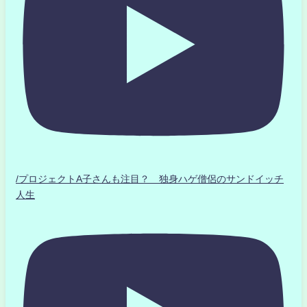
/プロジェクトA子さんも注目？ 独身ハゲ僧侶のサンドイッチ
人生