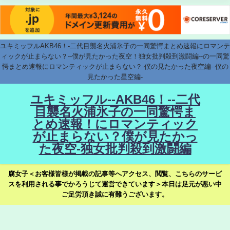
ユキミッフルAKB46！-二代目襲名火浦氷子の一同驚愕まとめ速報にロマンテ
ィックが止まらない？--僕が見たかった夜空！独女批判殺到激闘編--の一同驚
愕まとめ速報にロマンティックが止まらない？-僕の見たかった夜空編--僕の
見たかった星空編-
ユキミッフル--AKB46！--二代
目襲名火浦氷子の一同驚愕ま
とめ速報！にロマンティック
が止まらない？僕が見たかっ
た夜空-独女批判殺到激闘編
腐女子＜お客様皆様が掲載の記事等へアクセス、閲覧、こちらのサービ
スを利用される事でかろうじて運営できています＞本日は足元が悪い中
ご足労頂き誠に有難うございます。