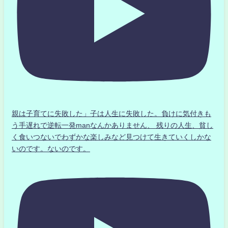
親は子育てに失敗した」子は人生に失敗した。負けに気付きも
う手遅れで逆転一発manなんかありません、 残りの人生、貧し
く食いつないでわずかな楽しみなど見つけて生きていくしかな
いのです。ないのです。