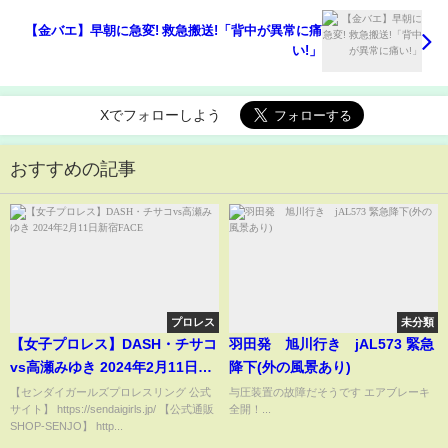
【金バエ】早朝に急変! 救急搬送!「背中が異常に痛
い!」
Xでフォローしよう
おすすめの記事
プロレス
未分類
【女子プロレス】DASH・チサコ
羽田発 旭川行き jAL573 緊急
vs高瀬みゆき 2024年2月11日新
降下(外の風景あり)
宿FACE
【センダイガールズプロレスリング 公式
与圧装置の故障だそうです エアブレーキ
サイト】 https://sendaigirls.jp/ 【公式通販
全開！...
SHOP-SENJO】 http...