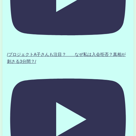
/プロジェクトA子さんも注目？ なぜ私は入会拒否？真相が
刺さる3分間？/