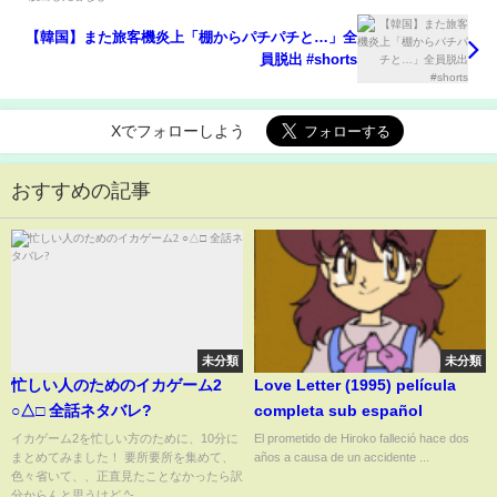
【韓国】また旅客機炎上「棚からパチパチと…」全
員脱出 #shorts
Xでフォローしよう
おすすめの記事
未分類
未分類
忙しい人のためのイカゲーム2
Love Letter (1995) película
○△□ 全話ネタバレ?
completa sub español
イカゲーム2を忙しい方のために、10分に
El prometido de Hiroko falleció hace dos
まとめてみました！ 要所要所を集めて、
años a causa de un accidente ...
色々省いて、、正直見たことなかったら訳
分からんと思うけど ^-...