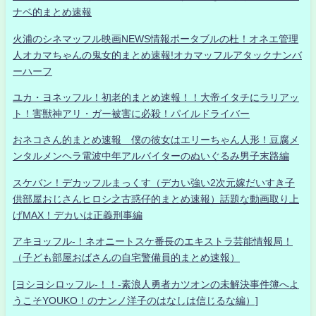
ナベ的まとめ速報
火浦のシネマッフル映画NEWS情報ポータブルの杜！オネエ管理
人オカマちゃんの鬼女的まとめ速報!オカマッフルアタックナンバ
ーハーフ
ユカ・ヨネッフル！初老的まとめ速報！！大帝イタチにラリアッ
ト！害獣神アリ・ガー被害に必殺！パイルドライバー
おネコさん的まとめ速報 僕の彼女はエリーちゃん人形！豆腐メ
ンタルメンヘラ電波中年アルバイターのぬいぐるみ男子末路編
スケバン！デカッフルまっくす（デカい強い2次元嫁だいすき子
供部屋おじさんヒロシ之古惑仔的まとめ速報）話題な動画取り上
げMAX！デカいは正義刑事編
アキヨッフル-！ネオニートスケ番長のエキストラ芸能情報局！
（子ども部屋おばさんの自宅警備員的まとめ速報）
[ヨシヨシロッフル-！！-素浪人勇者カツオンの未解決事件簿へよ
うこそYOUKO！のナンノ洋子のはなしは信じるな編）]