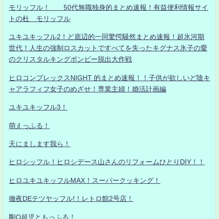
モリッフル！ 50代無職独身的まとめ速報！有益便利情報サイ
トの杜 モリッフル
ユキユキッフル2！ど底辺的一同驚愕騒然まとめ速報！超氷河期
世代！人生の強制ロスカットですべてを失ったキグナス氷子の愛
のクリスタルキングボンビー脱出大作戦
ヒロコンプレックスNIGHT 的まとめ速報！！子供が欲しいど陰キ
ャアラフィフ女子のめざせ！専業主婦！婚活計画編
ユキユキッフル3！
萌えっふる！
天にまします我ら！
ヒロシッフル！ヒロシデース山さんのリフォームひとりDIY！！
ヒロユキユキッフルMAX！スーパークッキング！
徹夜DEテツヤッフル!！レトロ館2号店！
剛Q超児ともっふる！