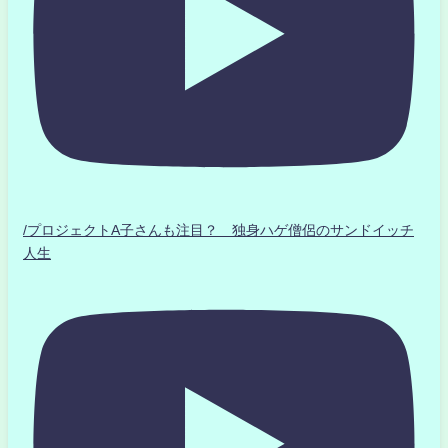
/プロジェクトA子さんも注目？ 独身ハゲ僧侶のサンドイッチ
人生