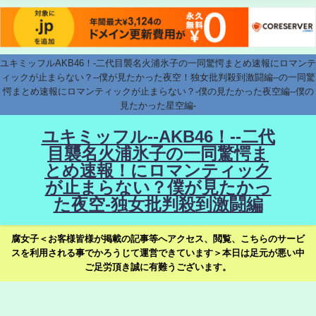
ユキミッフルAKB46！-二代目襲名火浦氷子の一同驚愕まとめ速報にロマンテ
ィックが止まらない？--僕が見たかった夜空！独女批判殺到激闘編--の一同驚
愕まとめ速報にロマンティックが止まらない？-僕の見たかった夜空編--僕の
見たかった星空編-
ユキミッフル--AKB46！--二代
目襲名火浦氷子の一同驚愕ま
とめ速報！にロマンティック
が止まらない？僕が見たかっ
た夜空-独女批判殺到激闘編
腐女子＜お客様皆様が掲載の記事等へアクセス、閲覧、こちらのサービ
スを利用される事でかろうじて運営できています＞本日は足元が悪い中
ご足労頂き誠に有難うございます。