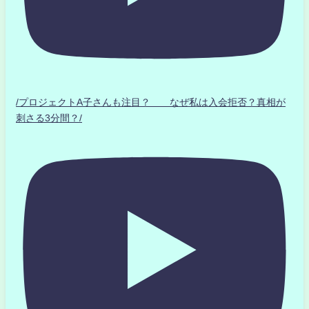
/プロジェクトA子さんも注目？ なぜ私は入会拒否？真相が
刺さる3分間？/