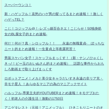
スーパーウンコ！
新・ハゲッフル！哀愁のハゲ男の髪ってるまとめ速報！！激しく
ハゲっTEL？
こじ！コジッフル@！-レズっ娘百合ネエ！こじらせ！50独身処
女のBL腐女子的まとめ速報-
何だ！何が？真・シロッフル！！ 永遠の無職童貞- ぼっちな
ニート的まとめ速報！一生童貞上等夜露死苦！
男装スケバン女子！スケッフルまっくす！（新・ナンノひゃくし
きっ!！ビー玉のおいぬさん的まとめ速報） 話題な事件からおも
しろ動画まで取り上げまっくす
ロボットアニメ！メカと美少女キャラだいすき永遠の非リア充・
非モテ星人 ！あらゆるマニアの為のマニアックサイト
ハルッフル-専業主夫的YOUTUBERまとめ速報！キモデブおた
く！初老人の介護生活！激動の1750日
アニゲタレスト（元祖！アニメッフル） ひきこもりニートのオ