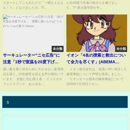
スタートしてこられたので「一瞬ええええ
ため49歳で永遠の旅立ちを遂げまし
色経歴✨?
え！？」となりましたが、不...
た。?? 東大薬学部を卒...
未分類
未分類
サーキュレーター“ニセ広告”に
イオン「4名の捜索と救出につい
注意「1秒で室温を20度下げ
て全力を尽くす」(ABEMA
る」 実際に届いたのは“うち
TIMES)
暑い夏を乗り切るために欠かせない家電商
イオン株式会社は、地震に伴い発生した
品を巡り、詐欺被害を訴える声が相次いで
爆発事故について声明を発表しました。
わ”レベルの風力 #shorts
います。 京都に住む購入者： インスタや
「イオンモール熊本の爆発事故について
フェイスブック、あらゆる...
2026年7月29日イオン...
s