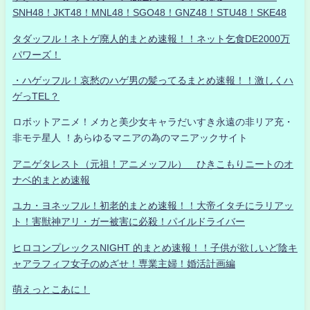
SNH48！JKT48！MNL48！SGO48！GNZ48！STU48！SKE48
タダッフル！ネトゲ廃人的まとめ速報！！ネット乞食DE2000万
パワーズ！
・ハゲッフル！哀愁のハゲ男の髪ってるまとめ速報！！激しくハ
ゲっTEL？
ロボットアニメ！メカと美少女キャラだいすき永遠の非リア充・
非モテ星人 ！あらゆるマニアの為のマニアックサイト
アニゲタレスト（元祖！アニメッフル） ひきこもりニートのオ
ナベ的まとめ速報
ユカ・ヨネッフル！初老的まとめ速報！！大帝イタチにラリアッ
ト！害獣神アリ・ガー被害に必殺！パイルドライバー
ヒロコンプレックスNIGHT 的まとめ速報！！子供が欲しいど陰キ
ャアラフィフ女子のめざせ！専業主婦！婚活計画編
萌えっとこあに！