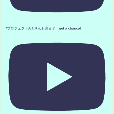
/プロジェクトA子さんも注目？ get a chance!