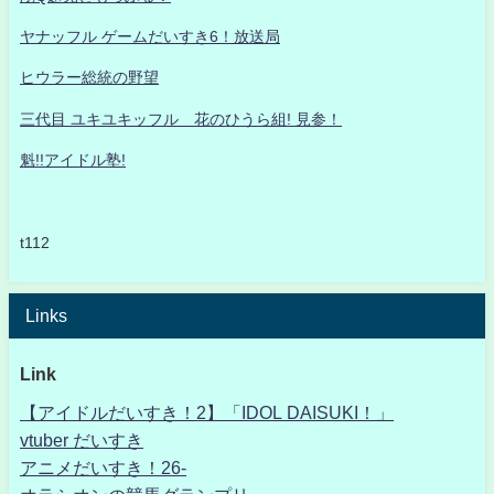
ヤナッフル ゲームだいすき6！放送局
ヒウラー総統の野望
三代目 ユキユキッフル 花のひうら組! 見参！
魁!!アイドル塾!
t112
Links
Link
【アイドルだいすき！2】「IDOL DAISUKI！」
vtuber だいすき
アニメだいすき！26-