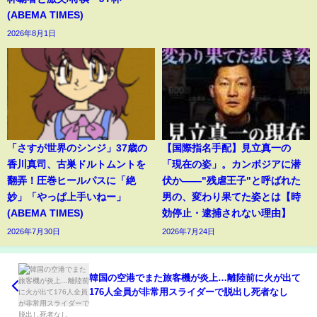
(ABEMA TIMES)
2026年8月1日
「さすが世界のシンジ」37歳の
【国際指名手配】見立真一の
香川真司、古巣ドルトムントを
「現在の姿」。カンボジアに潜
翻弄！圧巻ヒールパスに「絶
伏か――"残虐王子"と呼ばれた
妙」「やっぱ上手いねー」
男の、変わり果てた姿とは【時
(ABEMA TIMES)
効停止・逮捕されない理由】
2026年7月30日
2026年7月24日
韓国の空港でまた旅客機が炎上…離陸前に火が出て
176人全員が非常用スライダーで脱出し死者なし