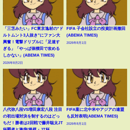
「三笘みたい」FC東京逸材の“ド
FIFA 子会社設立の投資計画撤回
ルトムント3人抜き”にファン大
(ABEMA TIMES)
興奮！電撃ドリブルに「足速す
2026年8月1日
ぎる」「やっぱ俵積田で攻める
しかない」(ABEMA TIMES)
2026年8月2日
八代弥八段VS増田康宏八段 注目
FIFA案に北中米やアジアの連盟
の初出場対決を制するのはどっ
も反対表明(ABEMA TIMES)
ちだ！勝者は2回戦で藤井聡太JT
2026年8月1日
杯覇者と激突/将棋・JT杯