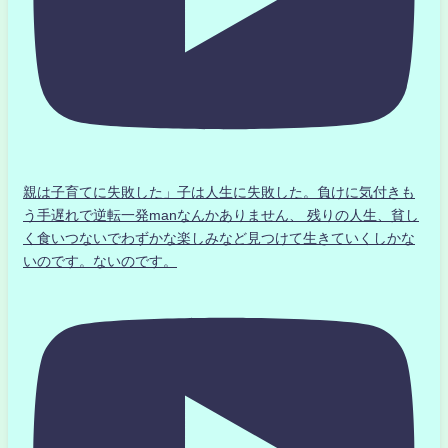
親は子育てに失敗した」子は人生に失敗した。負けに気付きも
う手遅れで逆転一発manなんかありません、 残りの人生、貧し
く食いつないでわずかな楽しみなど見つけて生きていくしかな
いのです。ないのです。