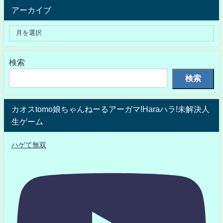
アーカイブ
検索
検索
カオスtomo娘ちゃんねーるアーガマ!Haraハラ!未解決人
生ゲーム
ハゲて無双