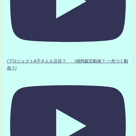
/プロジェクトA子さんも注目？ /感想戯言動画？.一息つく動
画？/