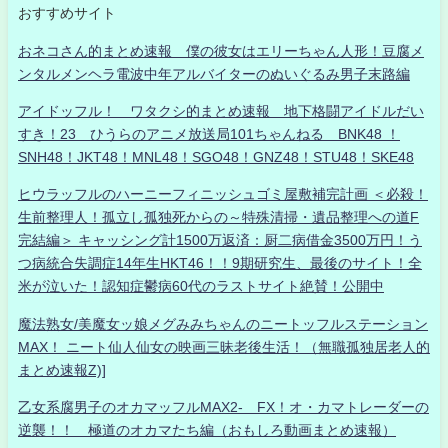
おすすめサイト
おネコさん的まとめ速報 僕の彼女はエリーちゃん人形！豆腐メ
ンタルメンヘラ電波中年アルバイターのぬいぐるみ男子末路編
アイドッフル！ ワタクシ的まとめ速報 地下格闘アイドルだい
すき！23 ひうらのアニメ放送局101ちゃんねる BNK48 ！
SNH48！JKT48！MNL48！SGO48！GNZ48！STU48！SKE48
ヒウラッフルのハーニーフィニッシュゴミ屋敷補完計画 ＜必殺！
生前整理人！孤立し孤独死からの～特殊清掃・遺品整理への道F
完結編＞ キャッシング計1500万返済：厨二病借金3500万円！う
つ病統合失調症14年生HKT46！！9期研究生、最後のサイト！全
米が泣いた！認知症鬱病60代のラストサイト絶賛！公開中
魔法熟女/美魔女ッ娘メグみみちゃんのニートッフルステーション
MAX！ ニート仙人仙女の映画三昧老後生活！（無職孤独居老人的
まとめ速報Z)]
乙女系腐男子のオカマッフルMAX2- FX！オ・カマトレーダーの
逆襲！！ 極道のオカマたち編（おもしろ動画まとめ速報）