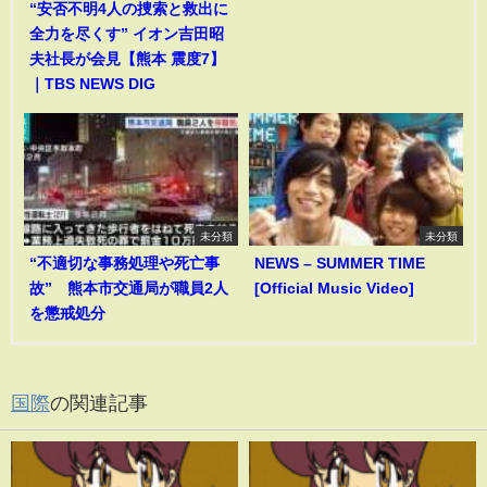
“安否不明4人の捜索と救出に
全力を尽くす” イオン吉田昭
夫社長が会見【熊本 震度7】
｜TBS NEWS DIG
未分類
未分類
“不適切な事務処理や死亡事
NEWS – SUMMER TIME
故” 熊本市交通局が職員2人
[Official Music Video]
を懲戒処分
国際
の関連記事