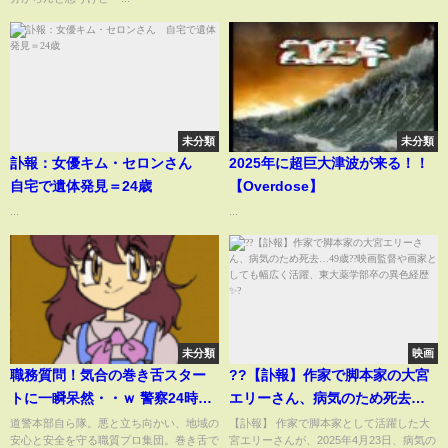
未分類
未分類
訃報：女優キム・セロンさん
2025年に超巨大津波が来る！！
自宅で遺体発見＝24歳
【Overdose】
...
...
未分類
映画
職務質問！気合の巻き舌スター
?️?【訃報】作家で脚本家の大宮
トに一瞬呆然・・ｗ 警察24時で
エリーさん、病気のため死去…
おなじみの職質部隊自ら隊
49歳??映画監督や画家としても
道警本部自ら隊。悪と立ち向かい、地域の
【訃報】 作家で脚本家として活躍した大
安心と安全を守る職質プロ集団。巻き舌で
宮エリーさんが、2025年4月23日、病気の
幅広く活躍、東大薬学部卒の異