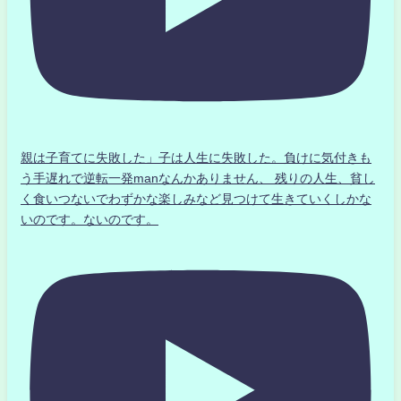
親は子育てに失敗した」子は人生に失敗した。負けに気付きも
う手遅れで逆転一発manなんかありません、 残りの人生、貧し
く食いつないでわずかな楽しみなど見つけて生きていくしかな
いのです。ないのです。