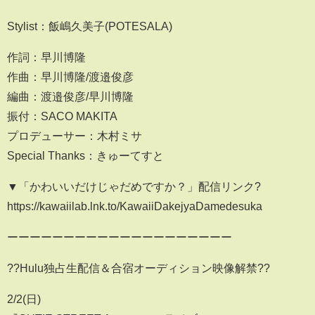
Stylist：飯嶋久美子(POTESALA)
作詞：早川博隆
作曲：早川博隆/渡邉俊彦
編曲：渡邉俊彦/早川博隆
振付：SACO MAKITA
プロデューサー：木村ミサ
Special Thanks：きゅーてすと
▼「かわいいだけじゃだめですか？」配信リンク?
https://kawaiilab.lnk.to/KawaiiDakejyaDamedesuka
ーーーーーーーーーーーーーーーーーーーー
??Hulu独占生配信＆合宿オーディション映像解禁??
2/2(日)