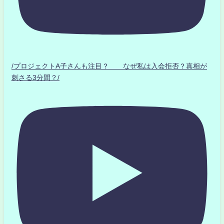
/プロジェクトA子さんも注目？ なぜ私は入会拒否？真相が
刺さる3分間？/