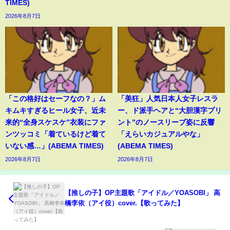
TIMES)
2026年8月7日
「この格好はセーフなの？」ム
「美狂」人気日本人女子レスラ
キムキすぎるヒール女子、近未
ー、ド派手ヘアと“大胆漢字プリ
来的“全身スケスケ”衣装にファ
ント”のノースリーブ姿に反響
ンツッコミ「着ているけど着て
「えらいカジュアルやな」
いない感…」(ABEMA TIMES)
(ABEMA TIMES)
2026年8月7日
2026年8月7日
【推しの子】OP主題歌「アイドル／YOASOBI」 高
橋李依（アイ役）cover.【歌ってみた】