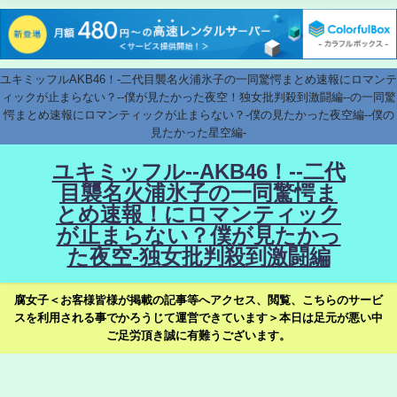
ユキミッフルAKB46！-二代目襲名火浦氷子の一同驚愕まとめ速報にロマンテ
ィックが止まらない？--僕が見たかった夜空！独女批判殺到激闘編--の一同驚
愕まとめ速報にロマンティックが止まらない？-僕の見たかった夜空編--僕の
見たかった星空編-
ユキミッフル--AKB46！--二代
目襲名火浦氷子の一同驚愕ま
とめ速報！にロマンティック
が止まらない？僕が見たかっ
た夜空-独女批判殺到激闘編
腐女子＜お客様皆様が掲載の記事等へアクセス、閲覧、こちらのサービ
スを利用される事でかろうじて運営できています＞本日は足元が悪い中
ご足労頂き誠に有難うございます。