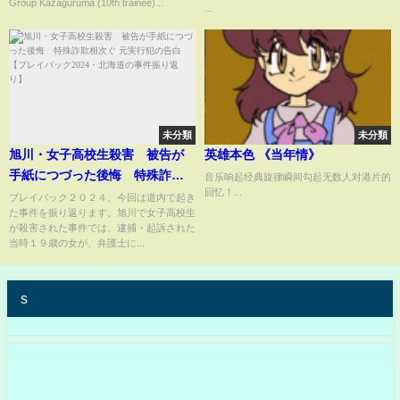
Group Kazaguruma (10th trainee)...
気動画配信者の末路...。 #お酒 #
...
頭痛 #二日酔い
未分類
未分類
旭川・女子高校生殺害 被告が
英雄本色 《当年情》
手紙につづった後悔 特殊詐欺
音乐响起经典旋律瞬间勾起无数人对港片的
回忆！...
相次ぐ 元実行犯の告白【プレイ
プレイバック２０２４、今回は道内で起き
た事件を振り返ります。旭川で女子高校生
バック2024・北海道の事件振り
が殺害された事件では、逮捕・起訴された
返り】
当時１９歳の女が、弁護士に...
s