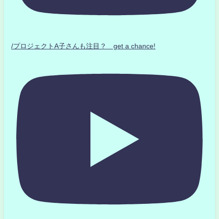
/プロジェクトA子さんも注目？ get a chance!