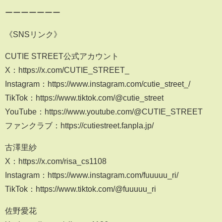
ーーーーーーー
《SNSリンク》
CUTIE STREET公式アカウント
X：https://x.com/CUTIE_STREET_
Instagram：https://www.instagram.com/cutie_street_/
TikTok：https://www.tiktok.com/@cutie_street
YouTube：https://www.youtube.com/@CUTIE_STREET
ファンクラブ：https://cutiestreet.fanpla.jp/
古澤里紗
X：https://x.com/risa_cs1108
Instagram：https://www.instagram.com/fuuuuu_ri/
TikTok：https://www.tiktok.com/@fuuuuu_ri
佐野愛花