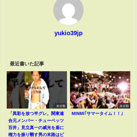
yukio39jp
最近書いた記事
未分類
未分類
「異彩を放つ半グレ。関東連
MINMI｢サマータイム！！｣
合元メンバー・チューペッツ
百井」見立真一の威光を盾に
権力を振り翳す男の末路はビ