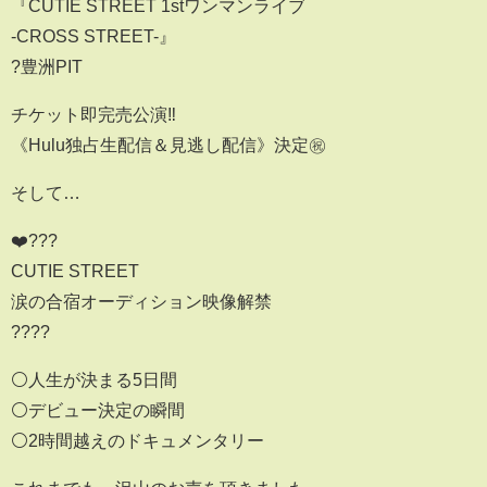
『CUTIE STREET 1stワンマンライブ
-CROSS STREET-』
?豊洲PIT
チケット即完売公演‼️
《Hulu独占生配信＆見逃し配信》決定㊗️
そして…
❤️???
CUTIE STREET
涙の合宿オーディション映像解禁
????
⚪️人生が決まる5日間
⚪️デビュー決定の瞬間
⚪️2時間越えのドキュメンタリー