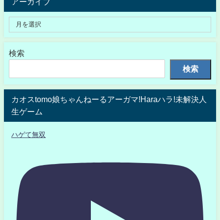
アーカイブ
検索
検索
カオスtomo娘ちゃんねーるアーガマ!Haraハラ!未解決人
生ゲーム
ハゲて無双