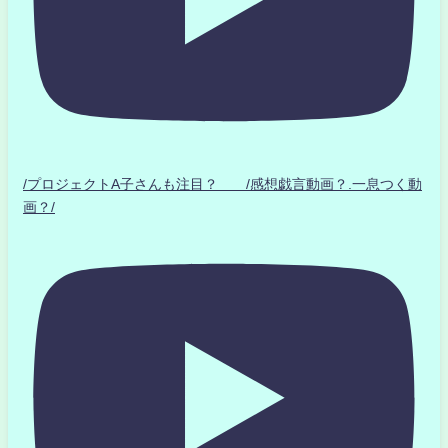
/プロジェクトA子さんも注目？ /感想戯言動画？.一息つく動
画？/