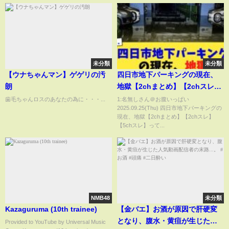
未分類
未分類
【ウナちゃんマン】ゲゲリの汚
四日市地下パーキングの現在、
朗
地獄【2chまとめ】【2chスレ】
【5chスレ】
歯毛ちゃんロスのあなたの為に・・・...
1:名無しさん＠お腹いっぱい
2025.09.25(Thu) 四日市地下パーキングの
現在、地獄【2chまとめ】【2chスレ】
【5chスレ】って...
NMB48
未分類
Kazaguruma (10th trainee)
【金バエ】お酒が原因で肝硬変
となり、腹水・黄疸が生じた人
Provided to YouTube by Universal Music