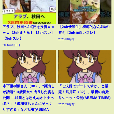
アラブ、秋田へ2兆円を投資ｗｗ
【2ch優等生】模範的なんJ民の
ｗｗ【2chまとめ】【2chスレ】
答え【2ch面白いスレ】
【5chスレ】
2026年8月8日
2026年8月8日
木下優樹菜さん（38）、“顔出し
「ご夫婦でデートですか」と話
が話題”14歳長女の成長した姿を
題！武井咲（32）、最新の自撮
公開 「14歳とは思えぬオトナっ
りショット公開(ABEMA TIMES)
ぽさ」「優樹菜ちゃんにそっく
2026年8月7日
りすぎる」など反響(ABEMA