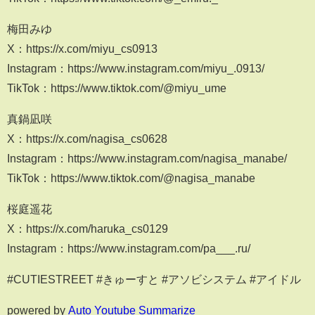
梅田みゆ
X：https://x.com/miyu_cs0913
Instagram：https://www.instagram.com/miyu_.0913/
TikTok：https://www.tiktok.com/@miyu_ume
真鍋凪咲
X：https://x.com/nagisa_cs0628
Instagram：https://www.instagram.com/nagisa_manabe/
TikTok：https://www.tiktok.com/@nagisa_manabe
桜庭遥花
X：https://x.com/haruka_cs0129
Instagram：https://www.instagram.com/pa___.ru/
#CUTIESTREET #きゅーすと #アソビシステム #アイドル
powered by
Auto Youtube Summarize