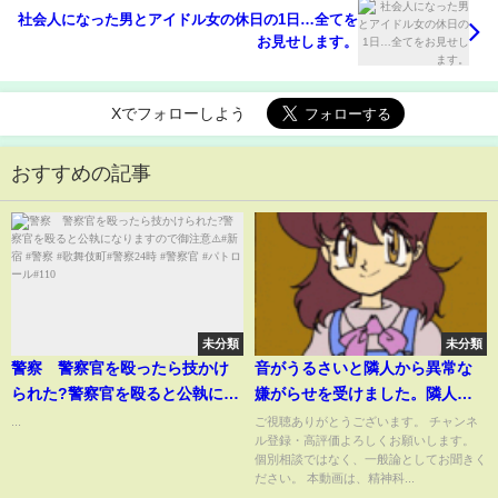
社会人になった男とアイドル女の休日の1日…全てを
お見せします。
Xでフォローしよう
おすすめの記事
未分類
未分類
警察 警察官を殴ったら技かけ
音がうるさいと隣人から異常な
られた?警察官を殴ると公執にな
嫌がらせを受けました。隣人は
りますので御注意⚠️#新宿 #警察
精神疾患の可能性があるそうで
...
ご視聴ありがとうございます。 チャンネ
ル登録・高評価よろしくお願いします。
#歌舞伎町#警察24時 #警察官 #
す。【精神科医益田】
個別相談ではなく、一般論としてお聞きく
パトロール#110
ださい。 本動画は、精神科...