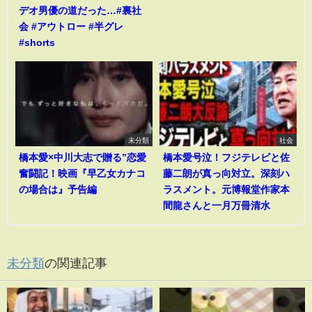
デオ男優の道だった…#裏社
会 #アウトロー #半グレ
#shorts
未分類
社会
橋本愛×中川大志で贈る”恋愛
橋本愛号泣！フジテレビと佐
奮闘記！映画『早乙女カナコ
藤二朗が真っ向対立。深刻ハ
の場合は』予告編
ラスメント。元博報堂作家本
間龍さんと一月万冊清水
未分類
の関連記事