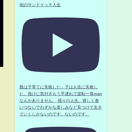
侶のサンドイッチ人生
親は子育てに失敗した」子は人生に失敗し
た。負けに気付きもう手遅れで逆転一発man
なんかありません、 残りの人生、貧しく食
いつないでわずかな楽しみなど見つけて生き
ていくしかないのです。ないのです。