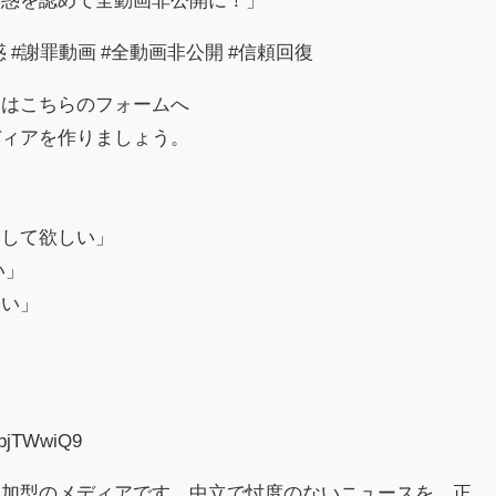
 #謝罪動画 #全動画非公開 #信頼回復
見はこちらのフォームへ
ディアを作りましょう。
」
出して欲しい」
い」
しい」
！
FpjTWwiQ9
参加型のメディアです。中立で忖度のないニュースを、正