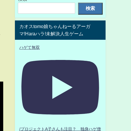
検索
カオスtomo娘ちゃんねーるアーガ
マ!Haraハラ!未解決人生ゲーム
ア
ハゲて無双
/プロジェクトA子さんも注目？ 独身ハゲ僧