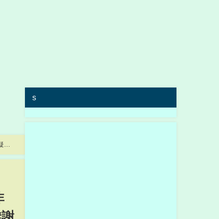
s
惑 #
非
#謝