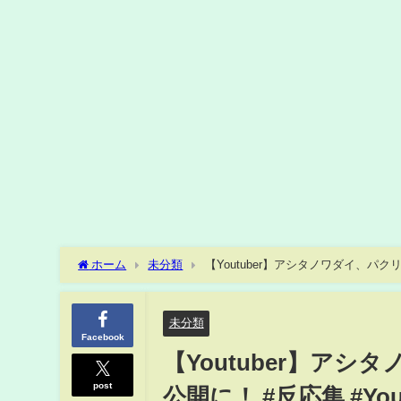
ホーム
未分類
【Youtuber】アシタノワダイ、パクリ
謝罪動画 #全動画非公開
未分類
Facebook
【Youtuber】ア
post
公開に！ #反応集 #Yo