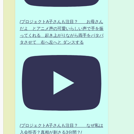
/プロジェクトA子さんも注目？ お母さん
だよ とアニメ声の可愛いらしい声で手を振
ってくれる 起き上がりながら両手をパタパ
タさせて 右へ左へと ダンスする
/プロジェクトA子さんも注目？ なぜ私は
入会拒否？真相が刺さる3分間？/