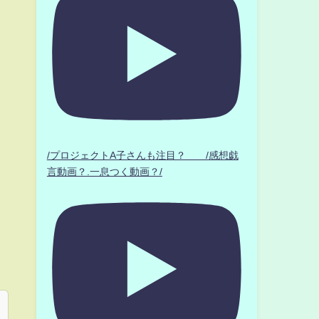
/プロジェクトA子さんも注目？ /感想戯
言動画？.一息つく動画？/