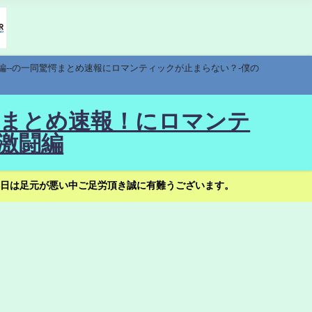
編--の一同驚愕まとめ速報にロマンティックが止まらない？-僕の
驚愕まとめ速報！にロマンテ
激闘編
日は足元が悪い中ご足労頂き誠に有難うございます。