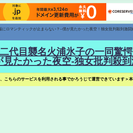
速報にロマンティックが止まらない？--僕が見たかった夜空！独女批判殺到激闘
！--二代目襲名火浦氷子の一同
見たかった夜空-独女批判殺到
、こちらのサービスを利用される事でかろうじて運営できています＞本