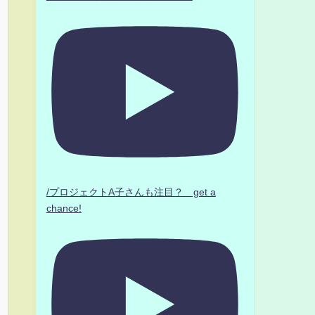
/プロジェクトA子さんも注目？ get a
chance!