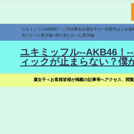
ユキミッフルAKB46！-二代目襲名火浦氷子の一同驚愕まとめ
見たかった夜空編--僕の見たかった星空編-
ユキミッフル--AKB46
ィックが止まらない？僕が
腐女子＜お客様皆様が掲載の記事等へアクセス、閲覧