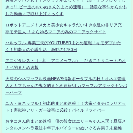
男装スケバン女子！スケッフルまっくす！（新・ナンノひゃくし
きっ!！ビー玉のおいぬさん的まとめ速報） 話題な事件からおも
しろ動画まで取り上げまっくす
ロボットアニメ！メカと美少女キャラだいすき永遠の非リア充・
非モテ星人 ！あらゆるマニアの為のマニアックサイト
ハルッフル-専業主夫的YOUTUBERまとめ速報！キモデブおた
く！初老人の介護生活！激動の1750日
アニゲタレスト（元祖！アニメッフル） ひきこもりニートのオ
ナベ的まとめ速報
火浦のシネマッフル映画NEWS情報ポータブルの杜！オネエ管理
人オカマちゃんの鬼女的まとめ速報!オカマッフルアタックナンバ
ーハーフ
ユカ・ヨネッフル！初老的まとめ速報！！大帝イタチにラリアッ
ト！害獣神アリ・ガー被害に必殺！パイルドライバー
おネコさん的まとめ速報 僕の彼女はエリーちゃん人形！豆腐メ
ンタルメンヘラ電波中年アルバイターのぬいぐるみ男子末路編