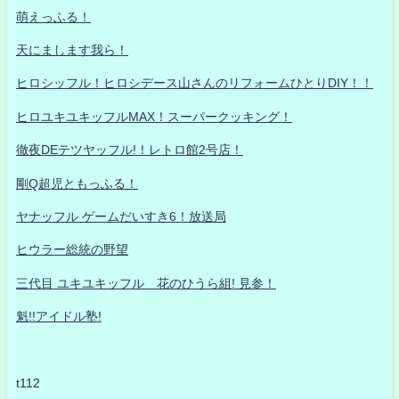
萌えっふる！
天にまします我ら！
ヒロシッフル！ヒロシデース山さんのリフォームひとりDIY！！
ヒロユキユキッフルMAX！スーパークッキング！
徹夜DEテツヤッフル!！レトロ館2号店！
剛Q超児ともっふる！
ヤナッフル ゲームだいすき6！放送局
ヒウラー総統の野望
三代目 ユキユキッフル 花のひうら組! 見参！
魁!!アイドル塾!
t112