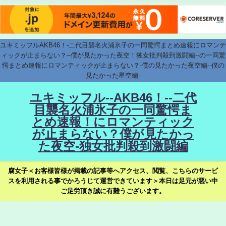
ユキミッフルAKB46！-二代目襲名火浦氷子の一同驚愕まとめ速報にロマンテ
ィックが止まらない？--僕が見たかった夜空！独女批判殺到激闘編--の一同驚
愕まとめ速報にロマンティックが止まらない？-僕の見たかった夜空編--僕の
見たかった星空編-
ユキミッフル--AKB46！--二代
目襲名火浦氷子の一同驚愕ま
とめ速報！にロマンティック
が止まらない？僕が見たかっ
た夜空-独女批判殺到激闘編
腐女子＜お客様皆様が掲載の記事等へアクセス、閲覧、こちらのサービ
スを利用される事でかろうじて運営できています＞本日は足元が悪い中
ご足労頂き誠に有難うございます。