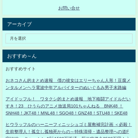
お問い合せ
アーカイブ
おすすめ～ん
おすすめサイト
おネコさん的まとめ速報 僕の彼女はエリーちゃん人形！豆腐メ
ンタルメンヘラ電波中年アルバイターのぬいぐるみ男子末路編
アイドッフル！ ワタクシ的まとめ速報 地下格闘アイドルだい
すき！23 ひうらのアニメ放送局101ちゃんねる BNK48 ！
SNH48！JKT48！MNL48！SGO48！GNZ48！STU48！SKE48
ヒウラッフルのハーニーフィニッシュゴミ屋敷補完計画 ＜必殺！
生前整理人！孤立し孤独死からの～特殊清掃・遺品整理への道F