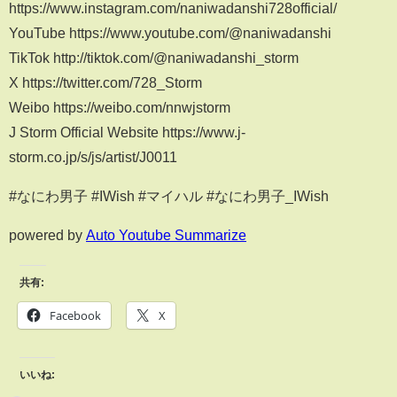
https://www.instagram.com/naniwadanshi728official/
YouTube https://www.youtube.com/@naniwadanshi
TikTok http://tiktok.com/@naniwadanshi_storm
X https://twitter.com/728_Storm
Weibo https://weibo.com/nnwjstorm
J Storm Official Website https://www.j-
storm.co.jp/s/js/artist/J0011
#なにわ男子 #IWish #マイハル #なにわ男子_IWish
powered by
Auto Youtube Summarize
共有:
Facebook
X
いいね: