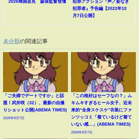
2026帰国会見 森保監督登壇
犯罪アクション『声／姿なき
犯罪者』予告編【2022年10
月7日公開】
未分類
の関連記事
「ご夫婦でデートですか」と話
「この格好はセーフなの？」ム
題！武井咲（32）、最新の自撮
キムキすぎるヒール女子、近未
りショット公開(ABEMA TIMES)
来的“全身スケスケ”衣装にファ
ンツッコミ「着ているけど着て
2026年8月7日
いない感…」(ABEMA TIMES)
2026年8月7日