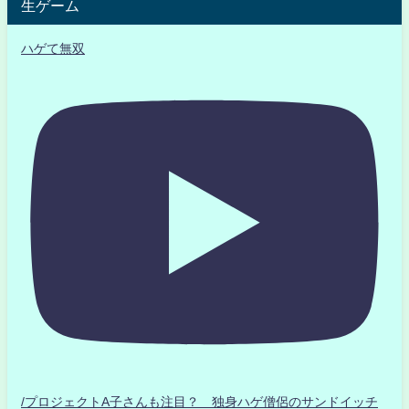
生ゲーム
ハゲて無双
/プロジェクトA子さんも注目？ 独身ハゲ僧侶のサンドイッチ