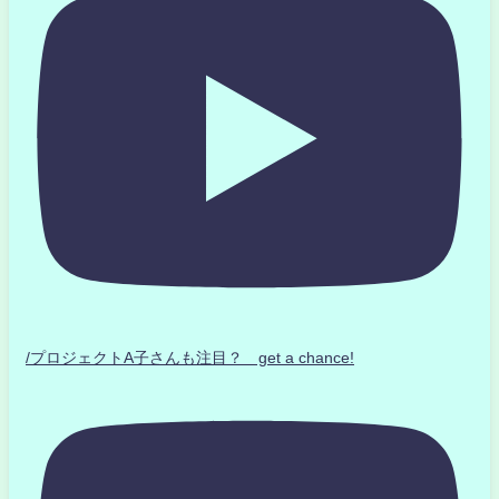
/プロジェクトA子さんも注目？ get a chance!