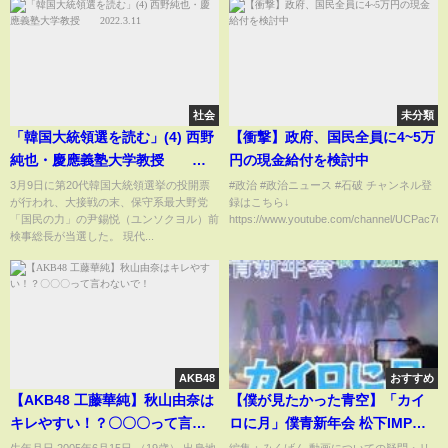
社会
未分類
「韓国大統領選を読む」(4) 西野
【衝撃】政府、国民全員に4~5万
純也・慶應義塾大学教授
円の現金給付を検討中
2022.3.11
3月9日に第20代韓国大統領選挙の投開票
#政治 #政治ニュース #石破 チャンネル登
が行われ、大接戦の末、保守系最大野党
録はこちら↓
「国民の力」の尹錫悦（ユンソクヨル）前
https://www.youtube.com/channel/UCPac7dEf
検事総長が当選した。 現代...
AKB48
おすすめ
【AKB48 工藤華純】秋山由奈は
【僕が見たかった青空】「カイ
キレやすい！？〇〇〇って言わ
ロに月」僕青新年会 松下IMPホ
ないで！
ール #僕が見たかった青空 #乃木
生年月日 2005年6月15日 （19歳） 出身地
編集：みくげん 動画についての疑問・リ