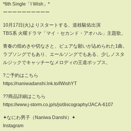
*6th Single「I Wish」*
ーーーーーーーーーー
10⽉17⽇(⽕)よりスタートする、道枝駿佑出演
TBS系 ⽕曜ドラマ「マイ・セカンド・アオハル」主題歌。
⻘春の煌めきや切なさと、ピュアな願いが込められた1曲。
ラブソングでもあり、エールソングでもある、少しノスタ
ルジックでキャッチーなメロディの王道ポップス。
?ご予約はこちら
https://naniwadanshi.lnk.to/IWishYT
??商品詳細はこちら
https://www.j-storm.co.jp/s/js/discography/JACA-6107
✦なにわ男子（Naniwa Danshi）✦
Instagram