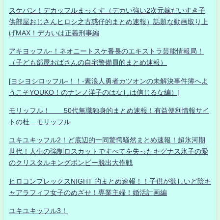
スケバン！デカッフルまっくす（デカい強い2次元嫁だいすき子
供部屋おじさんヒロシ之古惑仔的まとめ速報）話題な動画取り上
げMAX！デカいは正義刑事編
アキヨッフル-！ネオニートスケ番長のエキストラ芸能情報局！
（子ども部屋おばさんの自宅警備員的まとめ速報）
[ヨシヨシロッフル-！！-素浪人勇者カツオンの未解決事件簿へよ
うこそYOUKO！のナンノ洋子のはなしは信じるな編）]
モリッフル！ 50代無職独身的まとめ速報！有益便利情報サイ
トの杜 モリッフル
ユキユキッフル2！ど底辺的一同驚愕騒然まとめ速報！超氷河期
世代！人生の強制ロスカットですべてを失ったキグナス氷子の愛
のクリスタルキングボンビー脱出大作戦
ヒロコンプレックスNIGHT 的まとめ速報！！子供が欲しいど陰キ
ャアラフィフ女子のめざせ！専業主婦！婚活計画編
ユキユキッフル3！