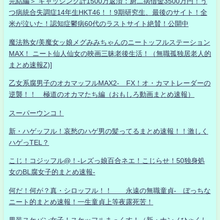
完結編＞ キャッシング計1500万返済：厨二病借金3500万円！う
つ病統合失調症14年生HKT46！！9期研究生、最後のサイト！全
米が泣いた！認知症鬱病60代のラストサイト絶賛！公開中
魔法熟女/美魔女ッ娘メグみみちゃんのニートッフルステーション
MAX！ ニート仙人仙女の映画三昧老後生活！（無職孤独居老人的
まとめ速報Z)]
乙女系腐男子のオカマッフルMAX2- FX！オ・カマトレーダーの
逆襲！！ 極道のオカマたち編（おもしろ動画まとめ速報）
スーパーウンコ！
新・ハゲッフル！哀愁のハゲ男の髪ってるまとめ速報！！激しく
ハゲっTEL？
こじ！コジッフル@！-レズっ娘百合ネエ！こじらせ！50独身処
女のBL腐女子的まとめ速報-
何だ！何が？真・シロッフル！！ 永遠の無職童貞- ぼっちな
ニート的まとめ速報！一生童貞上等夜露死苦！