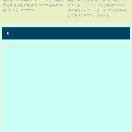
大分県 血液型 O型 身長 159cm 合格期 18
クエスト・アドバイスなど動画のコメント
坂46 #櫻坂46 #日向坂46 #あれ
期 【SNS】 https://tw...
欄はもちろんツイッターのDMでもお待ち
はフェアリー
しておりますので、なんでも...
s