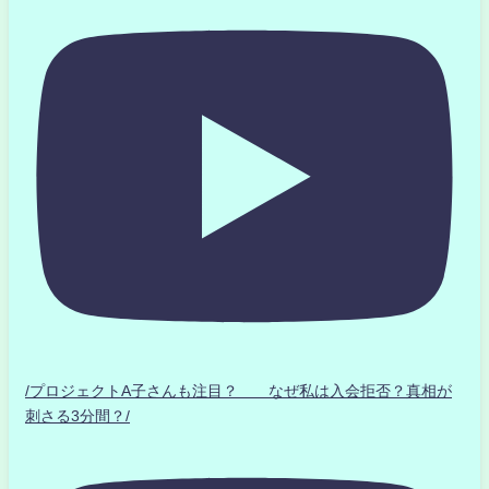
/プロジェクトA子さんも注目？ なぜ私は入会拒否？真相が
刺さる3分間？/