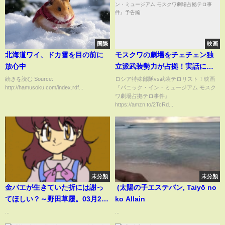
国際
映画
北海道ワイ、ドカ雪を目の前に
モスクワの劇場をチェチェン独
放心中
立派武装勢力が占拠！実話に基
づく映画『パニック・イン・ミ
続きを読む Source:
ロシア特殊部隊vs武装テロリスト！映画
http://hamusoku.com/index.rdf...
『パニック・イン・ミュージアム モスク
ュージアム モスクワ劇場占拠テ
ワ劇場占拠テロ事件』
ロ事件』予告編
https://amzn.to/2TcRd...
未分類
未分類
金バエが生きていた折には謝っ
(太陽の子エステバン, Taiyō no
てほしい？～野田草履。03月26
ko Allain
日
...
...