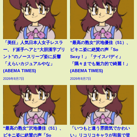
「美狂」人気日本人女子レスラ
“最高の熟女”沢地優佳（51）、
ー、ド派手ヘアと“大胆漢字プリ
ビキニ姿に絶賛の声「So
ント”のノースリーブ姿に反響
Sexy！」「ナイスバディ」
「えらいカジュアルやな」
「隅々までも魅力的で綺麗！」
(ABEMA TIMES)
(ABEMA TIMES)
2026年8月7日
2026年8月7日
“最高の熟女”沢地優佳（51）、
「いつもと違う雰囲気でかわい
ビキニ姿に絶賛の声「So
い」リコリコキャラが和装で登