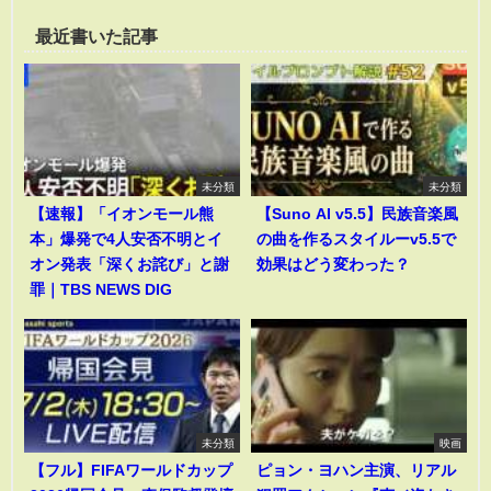
最近書いた記事
未分類
未分類
【速報】「イオンモール熊
【Suno AI v5.5】民族音楽風
本」爆発で4人安否不明とイ
の曲を作るスタイルーv5.5で
オン発表「深くお詫び」と謝
効果はどう変わった？
罪｜TBS NEWS DIG
未分類
映画
【フル】FIFAワールドカップ
ピョン・ヨハン主演、リアル