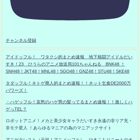
チャンネル登録
アイドッフル！ ワタクシ的まとめ速報 地下格闘アイドルだい
すき！23 ひうらのアニメ放送局101ちゃんねる BNK48 ！
SNH48！JKT48！MNL48！SGO48！GNZ48！STU48！SKE48
タダッフル！ネトゲ廃人的まとめ速報！！ネット乞食DE2000万
パワーズ！
・ハゲッフル！哀愁のハゲ男の髪ってるまとめ速報！！激しくハ
ゲっTEL？
ロボットアニメ！メカと美少女キャラだいすき永遠の非リア充・
非モテ星人 ！あらゆるマニアの為のマニアックサイト
アニゲタレスト（元祖！アニメッフル） ひきこもりニートのオ