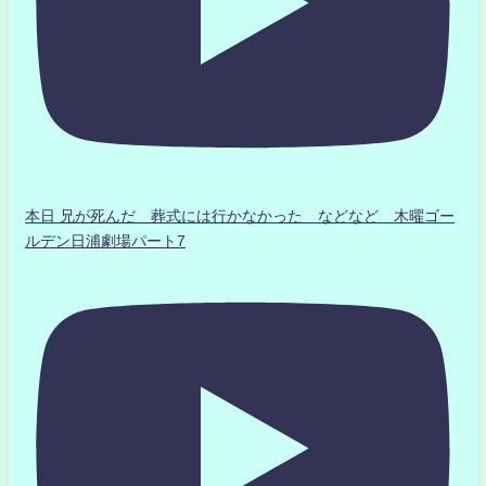
本日 兄が死んだ 葬式には行かなかった などなど 木曜ゴー
ルデン日浦劇場パート7