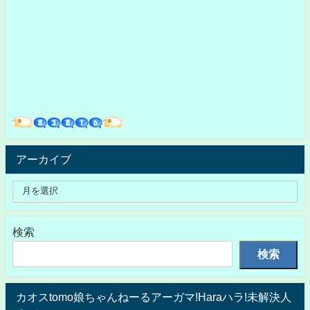
アーカイブ
検索
検索
カオスtomo娘ちゃんねーるアーガマ!Haraハラ!未解決人