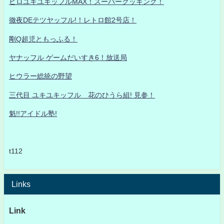
ヒロユキユキッフルMAX！スーパークッキング！
徹夜DEテツヤッフル!！レトロ館2号店！
剛Q超児ともっふる！
ヤナッフル ゲームだいすき6！放送局
ヒウラー総統の野望
三代目 ユキユキッフル 花のひうら組! 見参！
魁!!アイドル塾!
t112
Links
Link