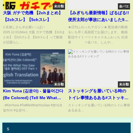
未分類
金バエ
大阪 ガチで危機 【2chまとめ】
【みぎちち最新情報】ぱるぱる!!
【2chスレ】【5chスレ】
便所太郎が事故にあいました9月
19日
1:名無しさん＠お腹いっぱい
★日刊ふわっちマガジン★ 配信者の動画
2025.12.01(Mon) 大阪 ガチで危機 【2chま
をいち早く高画質でお届けします。 動画
とめ】【2chスレ】【5chスレ】って動画
配信サイト⇒ツイキャス＆ふわっち 出演
が話題らし...
者 ⇒金バエ、しんや...
未分類
未分類
Kim Yuna (김윤아) - 물들어간다
ストッキングを履いている時の
(Be Colored) (Tell Me What
トイレ事情あるある#ストッキン
You Saw OST Part 1) [English
グ
. #KimYuna #TellMeWhatYouSaw #본대로
ストッキングを履いている時のトイレ事情
말하라 #김윤아...
あるある...
Subs]
s