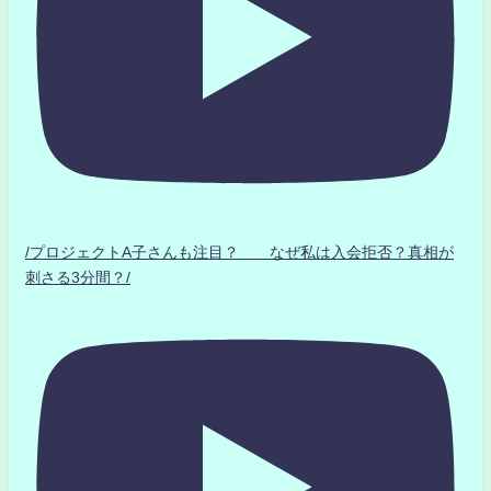
/プロジェクトA子さんも注目？ なぜ私は入会拒否？真相が
刺さる3分間？/