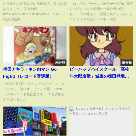
ンスキー氏(2025年4月20日)
生放送中の歌番組での放送事故。昔は結構
ロシアのプーチン大統領が一方的に宣言
ありました。 関連動画
して始まった30時間の一時停戦の間に
https://youtu.be/OrRBJNvocHo ペルシャ
も、一部の地域で「攻撃が続いている」と
の涙 関連動...
ウクライナのゼレンスキー大統...
未分類
未分類
串田アキラ - キン肉マン Go
ビーバップハイスクール「高校
Fight!（レコード音源版）
与太郎哀歌」城東の猿田登場。
顔がレスラー藤原喜明様そのも
1983年4月5日リリース テレビアニメ「キ
...
ン肉マン」初代オープニング曲。 7inch シ
の最初見た時は実息と思った位
ングルレコード盤音源です。CD音源版と
ですw
聞き比べると...