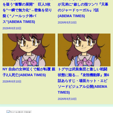
を疑う“衝撃の展開” 巨人3枚
が兄弟に“赦しの指ツン”/『天幕
を”一瞬で無力化”→密集を切り
のジャードゥーガル』7話
裂く“ノールック神パ
(ABEMA TIMES)
ス”(ABEMA TIMES)
2026年8月10日
2026年8月10日
NY 自由の女神近くで船が転覆 親
トグサは武装集団と激しい戦闘
子2人死亡(ABEMA TIMES)
状態に陥る…『攻殻機動隊』第6
話あらすじ・場面カット・エピ
2026年8月10日
ソードビジュアル公開(ABEMA
TIMES)
2026年8月10日