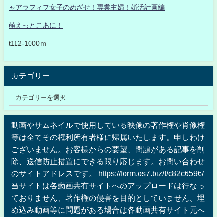
ャアラフィフ女子のめざせ！専業主婦！婚活計画編
萌えっとこあに！
t112-1000ｍ
カテゴリー
動画やサムネイルで使用している映像の著作権や肖像権
等は全てその権利所有者様に帰属いたします。申しわけ
ございません。お客様からの要望、問題がある記事を削
除、送信防止措置にできる限り応じます。お問い合わせ
のサイトアドレスです。 https://form.os7.biz/f/c82c6596/
当サイトは各動画共有サイトへのアップロードは行なっ
ておりません、著作権の侵害を目的としていません、埋
め込み動画等に問題がある場合は各動画共有サイト元へ