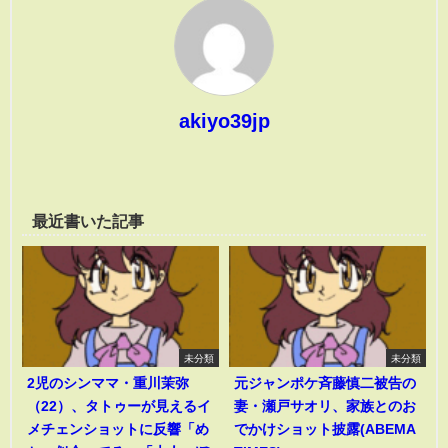
akiyo39jp
最近書いた記事
未分類
未分類
2児のシンママ・重川茉弥
元ジャンポケ斉藤慎二被告の
（22）、タトゥーが見えるイ
妻・瀬戸サオリ、家族とのお
メチェンショットに反響「め
でかけショット披露(ABEMA