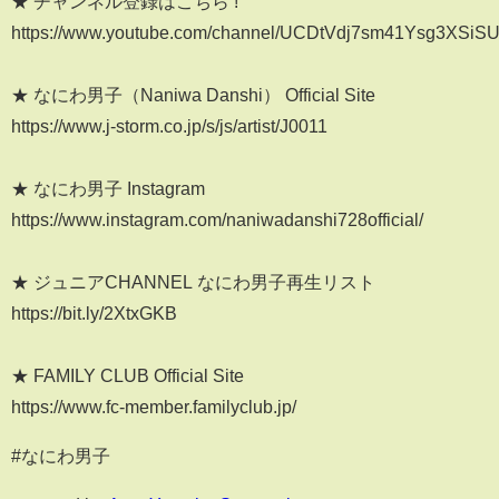
★ チャンネル登録はこちら !
https://www.youtube.com/channel/UCDtVdj7sm41Ysg3XSi
★ なにわ男子（Naniwa Danshi） Official Site
https://www.j-storm.co.jp/s/js/artist/J0011
★ なにわ男子 Instagram
https://www.instagram.com/naniwadanshi728official/
★ ジュニアCHANNEL なにわ男子再生リスト
https://bit.ly/2XtxGKB
★ FAMILY CLUB Official Site
https://www.fc-member.familyclub.jp/
#なにわ男子