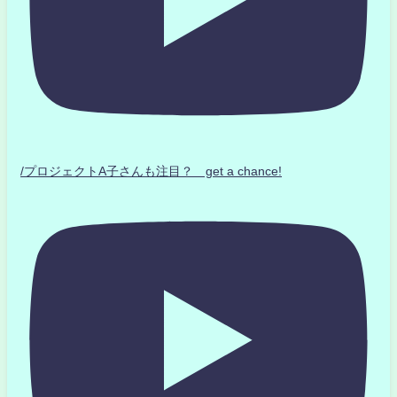
/プロジェクトA子さんも注目？ get a chance!