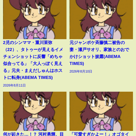
2児のシンママ・重川茉弥
元ジャンポケ斉藤慎二被告の
（22）、タトゥーが見えるイメ
妻・瀬戸サオリ、家族とのおで
チェンショットに反響「めちゃ
かけショット披露(ABEMA
似合ってる」「大人っぽく見え
TIMES)
る」元夫・まえだしゅんはホス
2026年8月10日
トに転身(ABEMA TIMES)
2026年8月11日
何が起きた…！？ 河村勇輝、目
「可愛すぎかよー！」オゴタイ