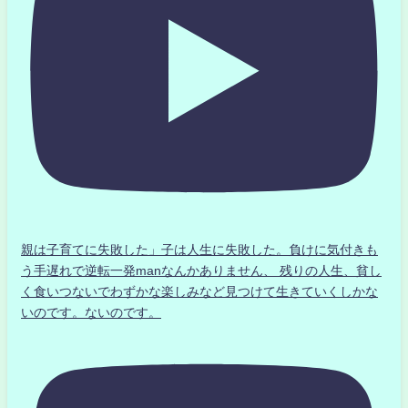
親は子育てに失敗した」子は人生に失敗した。負けに気付きも
う手遅れで逆転一発manなんかありません、 残りの人生、貧し
く食いつないでわずかな楽しみなど見つけて生きていくしかな
いのです。ないのです。