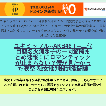
ユキミッフルAKB46！-二代目襲名火浦氷子の一同驚愕まとめ速報にロマンテ
ィックが止まらない？--僕が見たかった夜空！独女批判殺到激闘編--の一同驚
愕まとめ速報にロマンティックが止まらない？-僕の見たかった夜空編--僕の
見たかった星空編-
ユキミッフル--AKB46！--二代
目襲名火浦氷子の一同驚愕ま
とめ速報！にロマンティック
が止まらない？僕が見たかっ
た夜空-独女批判殺到激闘編
腐女子＜お客様皆様が掲載の記事等へアクセス、閲覧、こちらのサービ
スを利用される事でかろうじて運営できています＞本日は足元が悪い中
ご足労頂き誠に有難うございます。