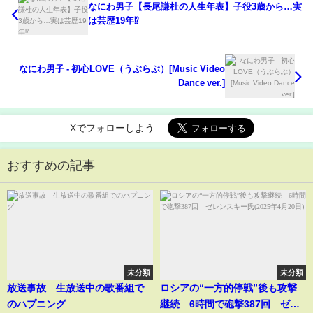
なにわ男子【長尾謙杜の人生年表】子役3歳から…実
は芸歴19年⁉
なにわ男子 - 初心LOVE（うぶらぶ）[Music Video
Dance ver.]
Xでフォローしよう
おすすめの記事
未分類
未分類
放送事故 生放送中の歌番組で
ロシアの“一方的停戦”後も攻撃
のハプニング
継続 6時間で砲撃387回 ゼレ