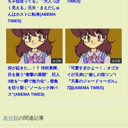
ちゃ似合ってる」「大人っぽ
TIMES)
く見える」元夫・まえだしゅ
んはホストに転身(ABEMA
TIMES)
未分類
未分類
何が起きた…！？ 河村勇輝、
「可愛すぎかよー！」オゴタ
目を疑う“衝撃の展開” 巨人
イが兄弟に“赦しの指ツン”/
3枚を”一瞬で無力化”→密集
『天幕のジャードゥーガル』
を切り裂く“ノールック神パ
7話(ABEMA TIMES)
ス”(ABEMA TIMES)
未分類
の関連記事