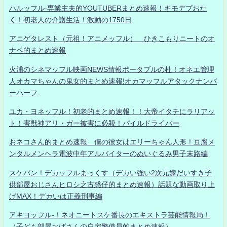
ハルッフル-専業主夫的YOUTUBERまとめ速報！キモデブおた
く！初老人の介護生活！激動の1750日
アニゲタレスト（元祖！アニメッフル） ひきこもりニートのオ
ナベ的まとめ速報
火浦のシネマッフル映画NEWS情報ポータブルの杜！オネエ管理
人オカマちゃんの鬼女的まとめ速報!オカマッフルアタックナンバ
ーハーフ
ユカ・ヨネッフル！初老的まとめ速報！！大帝イタチにラリアッ
ト！害獣神アリ・ガー被害に必殺！パイルドライバー
おネコさん的まとめ速報 僕の彼女はエリーちゃん人形！豆腐メ
ンタルメンヘラ電波中年アルバイターのぬいぐるみ男子末路編
スケバン！デカッフルまっくす（デカい強い2次元嫁だいすき子
供部屋おじさんヒロシ之古惑仔的まとめ速報）話題な動画取り上
げMAX！デカいは正義刑事編
アキヨッフル-！ネオニートスケ番長のエキストラ芸能情報局！
（子ども部屋おばさんの自宅警備員的まとめ速報）