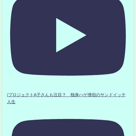
/プロジェクトA子さんも注目？ 独身ハゲ僧侶のサンドイッチ
人生