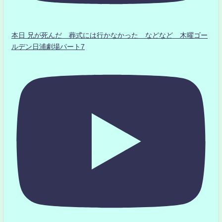
本日 兄が死んだ 葬式には行かなかった などなど 木曜ゴー
ルデン日浦劇場パート7