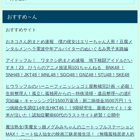
おすすめ～ん
おすすめサイト
おネコさん的まとめ速報 僕の彼女はエリーちゃん人形！豆腐メ
ンタルメンヘラ電波中年アルバイターのぬいぐるみ男子末路編
アイドッフル！ ワタクシ的まとめ速報 地下格闘アイドルだい
すき！23 ひうらのアニメ放送局101ちゃんねる BNK48 ！
SNH48！JKT48！MNL48！SGO48！GNZ48！STU48！SKE48
ヒウラッフルのハーニーフィニッシュゴミ屋敷補完計画 ＜必殺！
生前整理人！孤立し孤独死からの～特殊清掃・遺品整理への道F
完結編＞ キャッシング計1500万返済：厨二病借金3500万円！う
つ病統合失調症14年生HKT46！！9期研究生、最後のサイト！全
米が泣いた！認知症鬱病60代のラストサイト絶賛！公開中
魔法熟女/美魔女ッ娘メグみみちゃんのニートッフルステーション
MAX！ ニート仙人仙女の映画三昧老後生活！（無職孤独居老人的