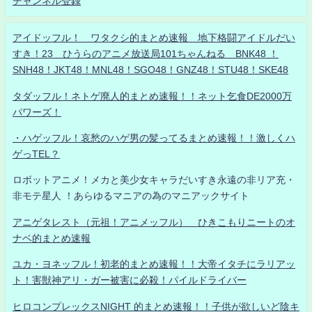
チャンネル登録
アイドッフル！ ワタクシ的まとめ速報 地下格闘アイドルだい
すき！23 ひうらのアニメ放送局101ちゃんねる BNK48 ！
SNH48！JKT48！MNL48！SGO48！GNZ48！STU48！SKE48
タダッフル！ネトゲ廃人的まとめ速報！！ネット乞食DE2000万
パワーズ！
・ハゲッフル！哀愁のハゲ男の髪ってるまとめ速報！！激しくハ
ゲっTEL？
ロボットアニメ！メカと美少女キャラだいすき永遠の非リア充・
非モテ星人 ！あらゆるマニアの為のマニアックサイト
アニゲタレスト（元祖！アニメッフル） ひきこもりニートのオ
ナベ的まとめ速報
ユカ・ヨネッフル！初老的まとめ速報！！大帝イタチにラリアッ
ト！害獣神アリ・ガー被害に必殺！パイルドライバー
ヒロコンプレックスNIGHT 的まとめ速報！！子供が欲しいど陰キ