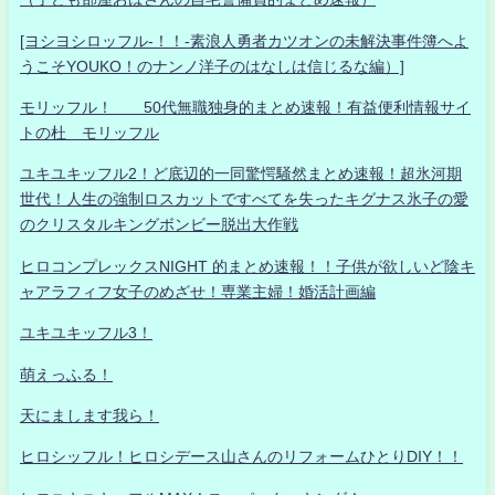
[ヨシヨシロッフル-！！-素浪人勇者カツオンの未解決事件簿へよ
うこそYOUKO！のナンノ洋子のはなしは信じるな編）]
モリッフル！ 50代無職独身的まとめ速報！有益便利情報サイ
トの杜 モリッフル
ユキユキッフル2！ど底辺的一同驚愕騒然まとめ速報！超氷河期
世代！人生の強制ロスカットですべてを失ったキグナス氷子の愛
のクリスタルキングボンビー脱出大作戦
ヒロコンプレックスNIGHT 的まとめ速報！！子供が欲しいど陰キ
ャアラフィフ女子のめざせ！専業主婦！婚活計画編
ユキユキッフル3！
萌えっふる！
天にまします我ら！
ヒロシッフル！ヒロシデース山さんのリフォームひとりDIY！！