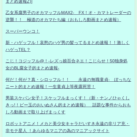
まとめ速報Z)]
乙女系腐男子のオカマッフルMAX2- FX！オ・カマトレーダーの
逆襲！！ 極道のオカマたち編（おもしろ動画まとめ速報）
スーパーウンコ！
新・ハゲッフル！哀愁のハゲ男の髪ってるまとめ速報！！激しく
ハゲっTEL？
こじ！コジッフル@！-レズっ娘百合ネエ！こじらせ！50独身処
女のBL腐女子的まとめ速報-
何だ！何が？真・シロッフル！！ 永遠の無職童貞- ぼっちな
ニート的まとめ速報！一生童貞上等夜露死苦！
男装スケバン女子！スケッフルまっくす！（新・ナンノひゃくし
きっ!！ビー玉のおいぬさん的まとめ速報） 話題な事件からおも
しろ動画まで取り上げまっくす
ロボットアニメ！メカと美少女キャラだいすき永遠の非リア充・
非モテ星人 ！あらゆるマニアの為のマニアックサイト