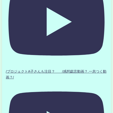
/プロジェクトA子さんも注目？ /感想戯言動画？.一息つく動
画？/