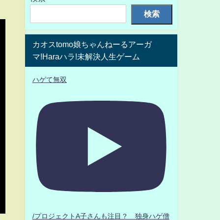
検索
カオスtomo娘ちゃんねーるアーガ
マ!Haraハラ!未解決人生ゲーム
ハゲて無双
/プロジェクトA子さんも注目？ 独身ハゲ僧