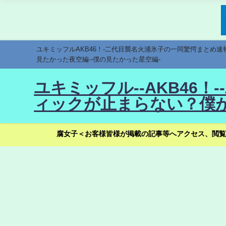
ユキミッフルAKB46！-二代目襲名火浦氷子の一同驚愕まとめ
見たかった夜空編--僕の見たかった星空編-
ユキミッフル--AKB46
ィックが止まらない？僕が
腐女子＜お客様皆様が掲載の記事等へアクセス、閲覧