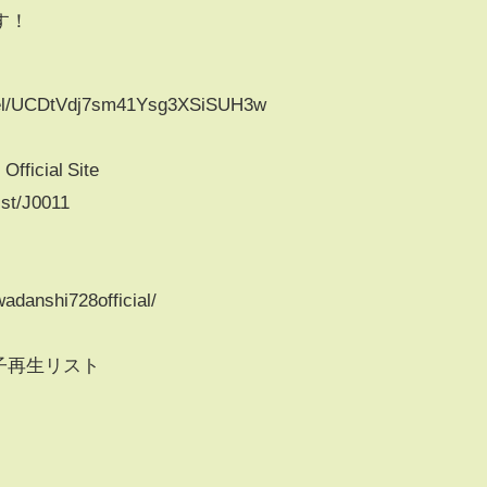
す！
nel/UCDtVdj7sm41Ysg3XSiSUH3w
icial Site
ist/J0011
adanshi728official/
男子再生リスト