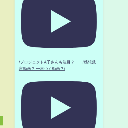
/プロジェクトA子さんも注目？ /感想戯
言動画？.一息つく動画？/