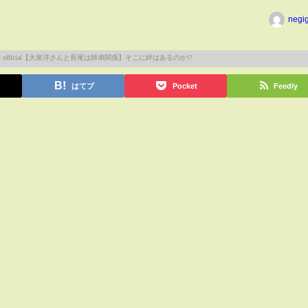
negi
はてブ
Pocket
Feedly