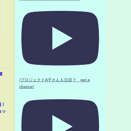
答
/プロジェクトA子さんも注目？ get a
chance!
題！
ョッ