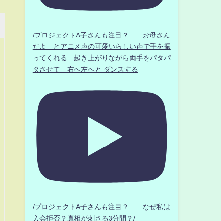
/プロジェクトA子さんも注目？ お母さん
だよ とアニメ声の可愛いらしい声で手を振
ってくれる 起き上がりながら両手をパタパ
タさせて 右へ左へと ダンスする
/プロジェクトA子さんも注目？ なぜ私は
入会拒否？真相が刺さる3分間？/