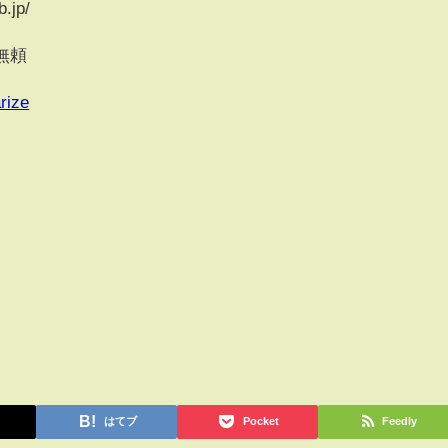
.jp/
無頼
rize
はてブ
Pocket
Feedly