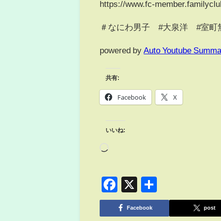
https://www.fc-member.familyclub
＃なにわ男子 #大泉洋 #室町
powered by
Auto Youtube Summa
共有:
Facebook
X
いいね:
Facebook
X
共
有
Facebook
post