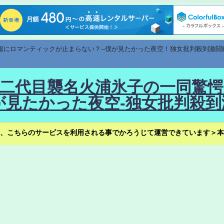
速報にロマンティックが止まらない？--僕が見たかった夜空！独女批判殺到激闘
！--二代目襲名火浦氷子の一同
見たかった夜空-独女批判殺到
、こちらのサービスを利用される事でかろうじて運営できています＞本