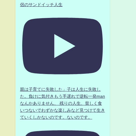
侶のサンドイッチ人生
親は子育てに失敗した」子は人生に失敗し
た。負けに気付きもう手遅れで逆転一発man
なんかありません、 残りの人生、貧しく食
いつないでわずかな楽しみなど見つけて生き
ていくしかないのです。ないのです。