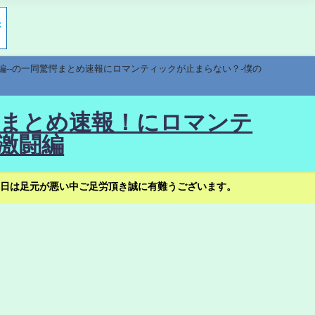
編--の一同驚愕まとめ速報にロマンティックが止まらない？-僕の
驚愕まとめ速報！にロマンテ
激闘編
日は足元が悪い中ご足労頂き誠に有難うございます。