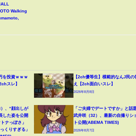
MALL
TO Walking
Kumamoto,
円を投資ｗｗｗ
【2ch優等生】模範的なんJ民の
2chスレ】
え【2ch面白いスレ】
2026年8月8日
8）、“顔出しが
「ご夫婦でデートですか」と話
成長した姿を公開
武井咲（32）、最新の自撮りシ
オトナっぽさ」
ト公開(ABEMA TIMES)
そっくりすぎる」
2026年8月7日