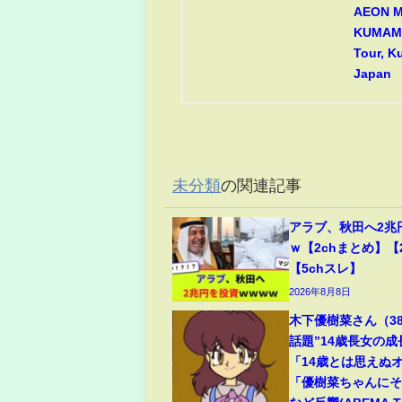
AEON 
KUMAMO
Tour, 
Japan
未分類
の関連記事
アラブ、秋田へ2兆
ｗ【2chまとめ】【
【5chスレ】
2026年8月8日
木下優樹菜さん（3
話題”14歳長女の
「14歳とは思えぬ
「優樹菜ちゃんに