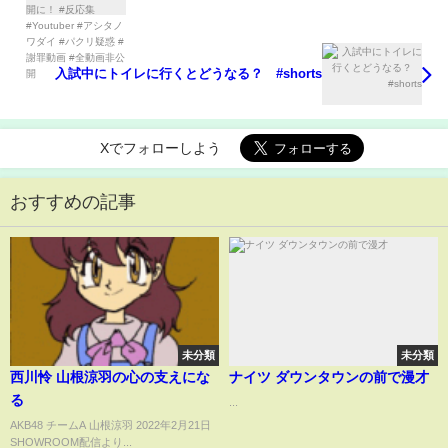
ダイ #パクリ疑惑 #謝罪動画 #全動画非公開
入試中にトイレに行くとどうなる？ #shorts
Xでフォローしよう
おすすめの記事
未分類
未分類
西川怜 山根涼羽の心の支えにな
ナイツ ダウンタウンの前で漫才
る
...
AKB48 チームA 山根涼羽 2022年2月21日
SHOWROOM配信より...