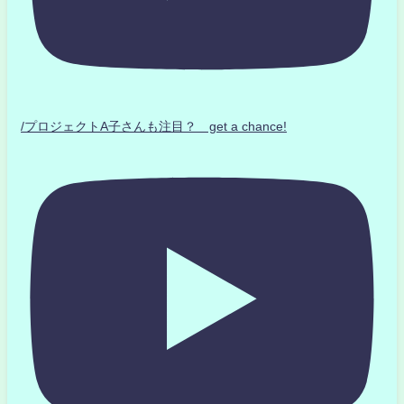
/プロジェクトA子さんも注目？ get a chance!