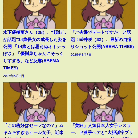
木下優樹菜さん（38）、“顔出し
「ご夫婦でデートですか」と話
が話題”14歳長女の成長した姿を
題！武井咲（32）、最新の自撮
公開 「14歳とは思えぬオトナっ
りショット公開(ABEMA TIMES)
ぽさ」「優樹菜ちゃんにそっく
2026年8月7日
りすぎる」など反響(ABEMA
TIMES)
2026年8月7日
「この格好はセーフなの？」ム
「美狂」人気日本人女子レスラ
キムキすぎるヒール女子、近未
ー、ド派手ヘアと“大胆漢字プリ