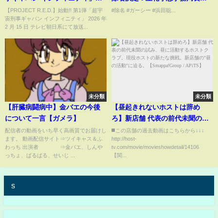
予告III
『国会議員をやって下さいとは
【PROJECT R.E.D.】始動!! 第1弾「超宇
#除名 #ガーシー #浜田聡...
宙刑事ギャバン インフィニティ」 2026 年
はっきり言ってない』
2 月 15 日 テレビ朝日系にて放送...
未分類
未分類
【肝臓病闘病中】金バエの今後
【昼起きれないホストは辞め
について一言【ガメラ】
ろ】新店舗 代表の前代未聞の試
み、昼に活動するホストクラ
配信者の動画をいち早く高画質でお届けし
◼️この店舗の過去動画はこちらから↓↓↓
ます。 動画配信サイト⇒ツイキャス＆ふ
http://host-
ブ。現役ホストの新たな挑戦。
わっち 出演者 ⇒金バエ、しんや
tv.com/movie/movieshowdetail/14106
新店舗の"昼の活動"に迫る。
っちょ、ぱるぱる、せいじ ...
【関...
【Smappa!Group / APiTS】
s