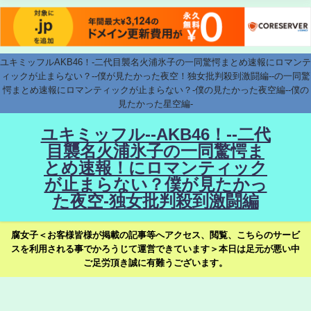
ユキミッフルAKB46！-二代目襲名火浦氷子の一同驚愕まとめ速報にロマンテ
ィックが止まらない？--僕が見たかった夜空！独女批判殺到激闘編--の一同驚
愕まとめ速報にロマンティックが止まらない？-僕の見たかった夜空編--僕の
見たかった星空編-
ユキミッフル--AKB46！--二代
目襲名火浦氷子の一同驚愕ま
とめ速報！にロマンティック
が止まらない？僕が見たかっ
た夜空-独女批判殺到激闘編
腐女子＜お客様皆様が掲載の記事等へアクセス、閲覧、こちらのサービ
スを利用される事でかろうじて運営できています＞本日は足元が悪い中
ご足労頂き誠に有難うございます。