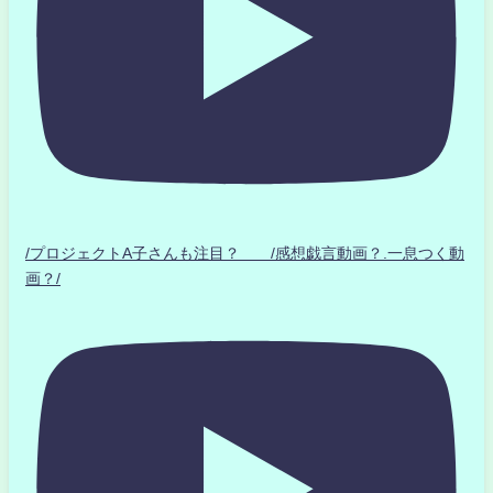
/プロジェクトA子さんも注目？ /感想戯言動画？.一息つく動
画？/