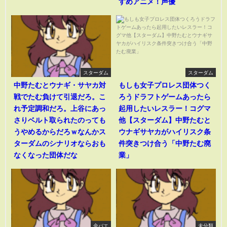
すめアニメ！声優
スターダム
スターダム
中野たむとウナギ・サヤカ対
もしも女子プロレス団体つく
戦でたむ負けて引退だろ。こ
ろうドラフトゲームあったら
れ予定調和だろ。上谷にあっ
起用したいレスラー！コグマ
さりベルト取られたのっても
他【スターダム】中野たむと
うやめるからだろｗなんかス
ウナギサヤカがハイリスク条
ターダムのシナリオならおも
件突きつけ合う「中野たむ廃
なくなった団体だな
業」
金バエ
未分類