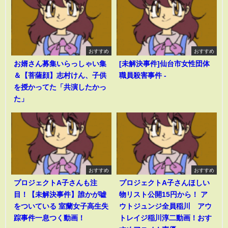
おすすめ
おすすめ
お婿さん募集いらっしゃい集
[未解決事件]仙台市女性団体
＆【菩薩顔】志村けん、子供
職員殺害事件 -
を授かってた「共演したかっ
た」
おすすめ
おすすめ
プロジェクトA子さんも注
プロジェクトA子さんほしい
目！【未解決事件】誰かが嘘
物リスト公開15円から！ ア
をついている 室蘭女子高生失
ウトジュンジ全員稲川 アウ
踪事件一息つく動画！
トレイジ稲川淳二動画！おす