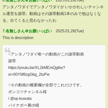
6:
名無しさん＠お腹いっぱい
2025.01.28(Tue)
アシタノワダイでアシタノワダイが いかがわしいチャンネ
ル運営を謝罪。動画はその謝罪動画1本のみで他はなくな
る。出てくると思わなかったわ
7:
名無しさん＠お腹いっぱい
2025.01.28(Tue)
This is description
☟アシタノワダイ唯一の動画がこの謝罪動画
謝罪
https://youtu.be/XL2kMEmQg6w?
si=00YM8zgGkg_2tuPw
☟その動画の概要欄が全部でこれだけです。
ポンコツチャンネル様
/ @sp-kuwata
パイナポー裏ch様