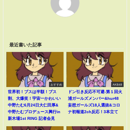
最近書いた記事
おすすめ
AKB48
世界初！ブスは半額！ブス
ドン引き反応不可避-第１回火
割、大爆笑！宇宙一かわいい
浦ガールズメンバー&hur48
中野たむ6月24日大仁田厚&
妄想ガールズ18人選抜&コロ
中野たむプロデュース興行in
ナ初報道2ch反応！3本立て
新木場1st RING 記者会見