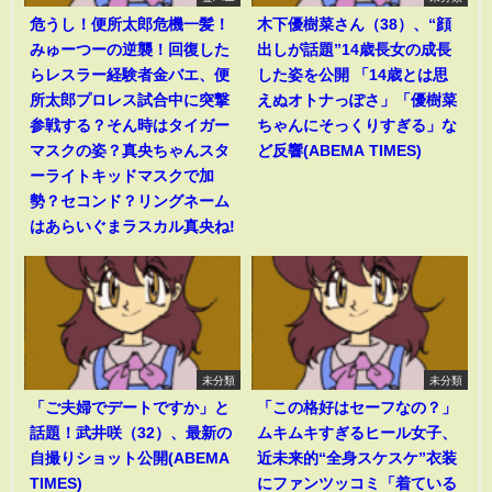
危うし！便所太郎危機一髪！
木下優樹菜さん（38）、“顔
みゅーつーの逆襲！回復した
出しが話題”14歳長女の成長
らレスラー経験者金バエ、便
した姿を公開 「14歳とは思
所太郎プロレス試合中に突撃
えぬオトナっぽさ」「優樹菜
参戦する？そん時はタイガー
ちゃんにそっくりすぎる」な
マスクの姿？真央ちゃんスタ
ど反響(ABEMA TIMES)
ーライトキッドマスクで加
勢？セコンド？リングネーム
はあらいぐまラスカル真央ね!
未分類
未分類
「ご夫婦でデートですか」と
「この格好はセーフなの？」
話題！武井咲（32）、最新の
ムキムキすぎるヒール女子、
自撮りショット公開(ABEMA
近未来的“全身スケスケ”衣装
TIMES)
にファンツッコミ「着ている