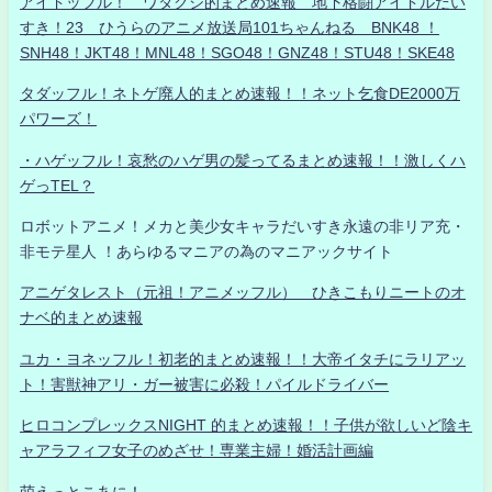
アイドッフル！ ワタクシ的まとめ速報 地下格闘アイドルだい
すき！23 ひうらのアニメ放送局101ちゃんねる BNK48 ！
SNH48！JKT48！MNL48！SGO48！GNZ48！STU48！SKE48
タダッフル！ネトゲ廃人的まとめ速報！！ネット乞食DE2000万
パワーズ！
・ハゲッフル！哀愁のハゲ男の髪ってるまとめ速報！！激しくハ
ゲっTEL？
ロボットアニメ！メカと美少女キャラだいすき永遠の非リア充・
非モテ星人 ！あらゆるマニアの為のマニアックサイト
アニゲタレスト（元祖！アニメッフル） ひきこもりニートのオ
ナベ的まとめ速報
ユカ・ヨネッフル！初老的まとめ速報！！大帝イタチにラリアッ
ト！害獣神アリ・ガー被害に必殺！パイルドライバー
ヒロコンプレックスNIGHT 的まとめ速報！！子供が欲しいど陰キ
ャアラフィフ女子のめざせ！専業主婦！婚活計画編
萌えっとこあに！