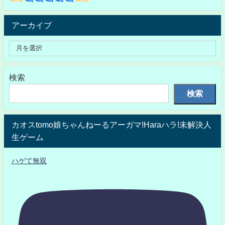
アーカイブ
検索
検索
カオスtomo娘ちゃんねーるアーガマ!Haraハラ!未解決人
生ゲーム
ハゲて無双