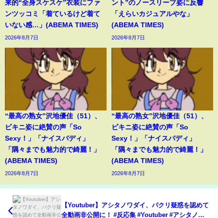
来的“全身スケスケ”衣装にファ
ント”のノースリーブ姿に反響
ンツッコミ「着ているけど着て
「えらいカジュアルやな」
いない感…」(ABEMA TIMES)
(ABEMA TIMES)
2026年8月7日
2026年8月7日
“最高の熟女”沢地優佳（51）、
“最高の熟女”沢地優佳（51）、
ビキニ姿に絶賛の声「So
ビキニ姿に絶賛の声「So
Sexy！」「ナイスバディ」
Sexy！」「ナイスバディ」
「隅々までも魅力的で綺麗！」
「隅々までも魅力的で綺麗！」
(ABEMA TIMES)
(ABEMA TIMES)
2026年8月7日
2026年8月7日
【Youtuber】アシタノワダイ、パクリ疑惑を認めて
全動画非公開に！ #反応集 #Youtuber #アシタノワ