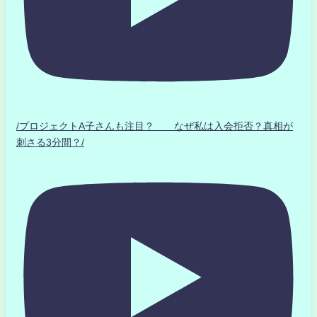
/プロジェクトA子さんも注目？ なぜ私は入会拒否？真相が
刺さる3分間？/