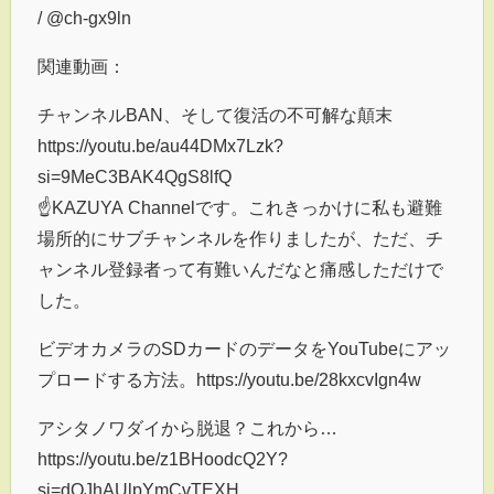
/ @ch-gx9ln
関連動画：
チャンネルBAN、そして復活の不可解な顛末
https://youtu.be/au44DMx7Lzk?
si=9MeC3BAK4QgS8lfQ
☝KAZUYA Channelです。これきっかけに私も避難
場所的にサブチャンネルを作りましたが、ただ、チ
ャンネル登録者って有難いんだなと痛感しただけで
した。
ビデオカメラのSDカードのデータをYouTubeにアッ
プロードする方法。https://youtu.be/28kxcvIgn4w
アシタノワダイから脱退？これから…
https://youtu.be/z1BHoodcQ2Y?
si=dOJhAUlpYmCvTEXH