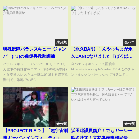
未分類
金バエ
特殊部隊パラレスキュー･ジャン
【永久BAN】しんやっちょが永
パー(PJ)の負傷兵救助訓練
久BANになりました【ぱるぱ
る】
パラレスキュー･ジャンパー(PJ)：アメリ
金バエツイキャスにて配信中!!
カ空軍の特殊作戦コマンド(特殊戦術中隊)
https://twitcasting.tv/kimbae1234 このチャ
と航空団のレスキュー隊に所属する降下救
ンネルのメンバーになって特典にア...
難員で、敵地での救助...
未分類
未分類
【PROJECT R.E.D.】「超宇宙刑
浜田聡議員熱弁！でもガーシー
事ギャバン インフィニティ」超
除名決定！立花孝志事務局長は