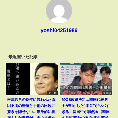
yoshi04251986
最近書いた記事
未分類
未分類
根津甚八の晩年に襲われた原
😱GS敗退決定…韓国代表選
因不明の難病と手術の回数に
手が明かした“本音”がヤバす
驚きを隠せない…献身的に看
ぎる！韓国中が騒然🔥【韓国
病をした奥様が、夫の足跡を
の反応/海外の反応/北中米W