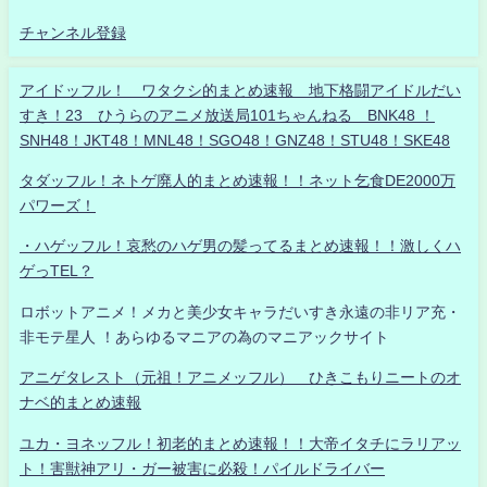
チャンネル登録
アイドッフル！ ワタクシ的まとめ速報 地下格闘アイドルだい
すき！23 ひうらのアニメ放送局101ちゃんねる BNK48 ！
SNH48！JKT48！MNL48！SGO48！GNZ48！STU48！SKE48
タダッフル！ネトゲ廃人的まとめ速報！！ネット乞食DE2000万
パワーズ！
・ハゲッフル！哀愁のハゲ男の髪ってるまとめ速報！！激しくハ
ゲっTEL？
ロボットアニメ！メカと美少女キャラだいすき永遠の非リア充・
非モテ星人 ！あらゆるマニアの為のマニアックサイト
アニゲタレスト（元祖！アニメッフル） ひきこもりニートのオ
ナベ的まとめ速報
ユカ・ヨネッフル！初老的まとめ速報！！大帝イタチにラリアッ
ト！害獣神アリ・ガー被害に必殺！パイルドライバー