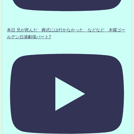
本日 兄が死んだ 葬式には行かなかった などなど 木曜ゴー
ルデン日浦劇場パート7