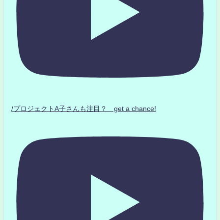
/プロジェクトA子さんも注目？ get a chance!