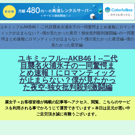
ユキミッフルAKB46！-二代目襲名火浦氷子の一同驚愕まとめ速報にロマンテ
ィックが止まらない？--僕が見たかった夜空！独女批判殺到激闘編--の一同驚
愕まとめ速報にロマンティックが止まらない？-僕の見たかった夜空編--僕の
見たかった星空編-
ユキミッフル--AKB46！--二代
目襲名火浦氷子の一同驚愕ま
とめ速報！にロマンティック
が止まらない？僕が見たかっ
た夜空-独女批判殺到激闘編
腐女子＜お客様皆様が掲載の記事等へアクセス、閲覧、こちらのサービ
スを利用される事でかろうじて運営できています＞本日は足元が悪い中
ご足労頂き誠に有難うございます。