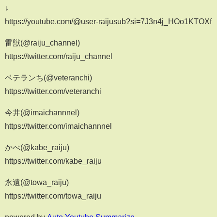
↓
https://youtube.com/@user-raijusub?si=7J3n4j_HOo1KTOXf
雷獣(@raiju_channel)
https://twitter.com/raiju_channel
ベテランち(@veteranchi)
https://twitter.com/veteranchi
今井(@imaichannnel)
https://twitter.com/imaichannnel
かべ(@kabe_raiju)
https://twitter.com/kabe_raiju
永遠(@towa_raiju)
https://twitter.com/towa_raiju
powered by
Auto Youtube Summarize