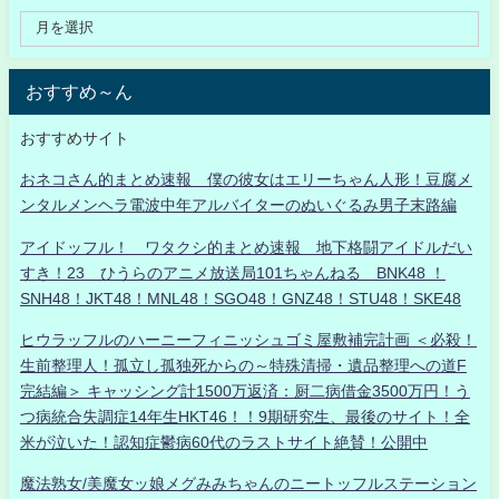
おすすめ～ん
おすすめサイト
おネコさん的まとめ速報 僕の彼女はエリーちゃん人形！豆腐メ
ンタルメンヘラ電波中年アルバイターのぬいぐるみ男子末路編
アイドッフル！ ワタクシ的まとめ速報 地下格闘アイドルだい
すき！23 ひうらのアニメ放送局101ちゃんねる BNK48 ！
SNH48！JKT48！MNL48！SGO48！GNZ48！STU48！SKE48
ヒウラッフルのハーニーフィニッシュゴミ屋敷補完計画 ＜必殺！
生前整理人！孤立し孤独死からの～特殊清掃・遺品整理への道F
完結編＞ キャッシング計1500万返済：厨二病借金3500万円！う
つ病統合失調症14年生HKT46！！9期研究生、最後のサイト！全
米が泣いた！認知症鬱病60代のラストサイト絶賛！公開中
魔法熟女/美魔女ッ娘メグみみちゃんのニートッフルステーション