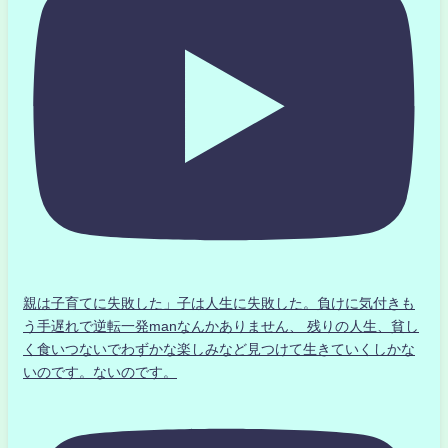
親は子育てに失敗した」子は人生に失敗した。負けに気付きも
う手遅れで逆転一発manなんかありません、 残りの人生、貧し
く食いつないでわずかな楽しみなど見つけて生きていくしかな
いのです。ないのです。