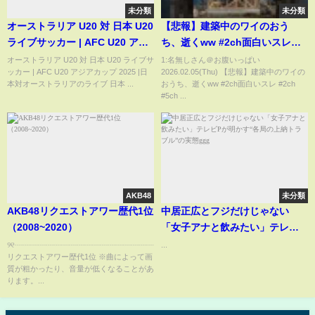
未分類
未分類
オーストラリア U20 対 日本 U20
【悲報】建築中のワイのおう
ライブサッカー | AFC U20 アジ
ち、逝くww #2ch面白いスレ
アカップ 2025 |日本対オースト
#2ch #5ch #shorts
オーストラリア U20 対 日本 U20 ライブサ
1:名無しさん＠お腹いっぱい
ッカー | AFC U20 アジアカップ 2025 |日
2026.02.05(Thu) 【悲報】建築中のワイの
ラリアのライブ
本対オーストラリアのライブ 日本 ...
おうち、逝くww #2ch面白いスレ #2ch
#5ch ...
AKB48
未分類
AKB48リクエストアワー歴代1位
中居正広とフジだけじゃない
（2008~2020）
「女子アナと飲みたい」テレビP
が明かす“各局の上納トラブ
୨୧┈┈┈┈┈┈┈┈┈┈┈┈┈┈┈┈┈┈୨୧AKB48
...
リクエストアワー歴代1位 ※曲によって画
ル”の実態ggg
質が粗かったり、音量が低くなることがあ
ります。...