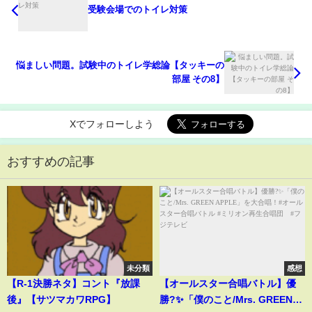
受験会場でのトイレ対策
悩ましい問題。試験中のトイレ学総論【タッキーの
部屋 その8】
Xでフォローしよう
おすすめの記事
未分類
感想
【R-1決勝ネタ】コント『放課
【オールスター合唱バトル】優
後』【サツマカワRPG】
勝?✨「僕のこと/Mrs. GREEN