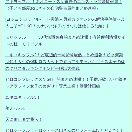
アキヨッフル-！ネオニートスケ番長のエキストラ芸能情報局！
（子ども部屋おばさんの自宅警備員的まとめ速報）
[ヨシヨシロッフル-！！-素浪人勇者カツオンの未解決事件簿へよ
うこそYOUKO！のナンノ洋子のはなしは信じるな編）]
モリッフル！ 50代無職独身的まとめ速報！有益便利情報サイ
トの杜 モリッフル
ユキユキッフル2！ど底辺的一同驚愕騒然まとめ速報！超氷河期
世代！人生の強制ロスカットですべてを失ったキグナス氷子の愛
のクリスタルキングボンビー脱出大作戦
ヒロコンプレックスNIGHT 的まとめ速報！！子供が欲しいど陰キ
ャアラフィフ女子のめざせ！専業主婦！婚活計画編
ユキユキッフル3！
萌えっふる！
天にまします我ら！
ヒロシッフル！ヒロシデース山さんのリフォームひとりDIY！！