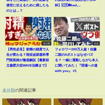
後世に伝えるために残したも
杯】🇰🇷⚽bad,...
のとは…？
未分類
社会
【男性必見】射精の頻度で人
フォロワー200万人超！佐藤
生が変わる？現役泌尿器科専
二朗のXポストはなぜバズ
門医医師が徹底解説【最新前
る？ 一緒に通勤しながら本人
立腺肥大症WAVE治療まで】
に聞いてみた｜『現場への道
with you』 #1
未分類
の関連記事