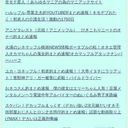
非モテ星人 ！あらゆるマニアの為のマニアックサイト
ハルッフル-専業主夫的YOUTUBERまとめ速報！キモデブおた
く！初老人の介護生活！激動の1750日
アニゲタレスト（元祖！アニメッフル） ひきこもりニートのオ
ナベ的まとめ速報
火浦のシネマッフル映画NEWS情報ポータブルの杜！オネエ管理
人オカマちゃんの鬼女的まとめ速報!オカマッフルアタックナンバ
ーハーフ
ユカ・ヨネッフル！初老的まとめ速報！！大帝イタチにラリアッ
ト！害獣神アリ・ガー被害に必殺！パイルドライバー
おネコさん的まとめ速報 僕の彼女はエリーちゃん人形！豆腐メ
ンタルメンヘラ電波中年アルバイターのぬいぐるみ男子末路編
スケバン！デカッフルまっくす（デカい強い2次元嫁だいすき子
供部屋おじさんヒロシ之古惑仔的まとめ速報）話題な動画取り上
げMAX！デカいは正義刑事編