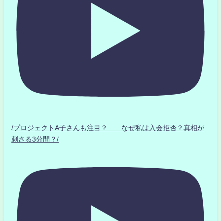
/プロジェクトA子さんも注目？ なぜ私は入会拒否？真相が
刺さる3分間？/