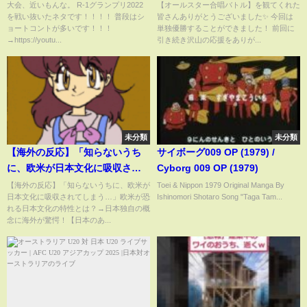
APPLE」を大合唱！#オールスタ
大会、近いもんな。 R-1グランプリ2022
【オールスター合唱バトル】を観てくれた
を戦い抜いたネタです！！！！ 普段はシ
皆さんありがとうございました✨ 今回は
ー合唱バトル #ミリオン再生合唱
ョートコントが多いです！！！
単独優勝することができました！ 前回に
団 #フジテレビ
→https://youtu...
引き続き沢山の応援をありが...
未分類
未分類
【海外の反応】「知らないうち
サイボーグ009 OP (1979) /
に、欧米が日本文化に吸収され
Cyborg 009 OP (1979)
てしまう…」欧米が恐れる日本
【海外の反応】「知らないうちに、欧米が
Toei & Nippon 1979 Original Manga By
日本文化に吸収されてしまう…」欧米が恐
Ishinomori Shotaro Song "Taga Tam...
文化の特性とは？→日本独自の
れる日本文化の特性とは？→日本独自の概
概念に海外が驚愕！【日本のあ
念に海外が驚愕！【日本のあ...
れこれ】