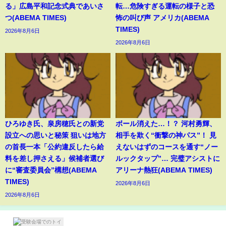
る」広島平和記念式典であいさ
転…危険すぎる運転の様子と恐
つ(ABEMA TIMES)
怖の叫び声 アメリカ(ABEMA
TIMES)
2026年8月6日
2026年8月6日
ひろゆき氏、泉房穂氏との新党
ボール消えた…！？ 河村勇輝、
設立への思いと秘策 狙いは地方
相手を欺く“衝撃の神パス”！ 見
の首長一本「公約違反したら給
えないはずのコースを通す“ノー
料を差し押さえる」候補者選び
ルックタップ”… 完璧アシストに
に“審査委員会”構想(ABEMA
アリーナ熱狂(ABEMA TIMES)
TIMES)
2026年8月6日
2026年8月6日