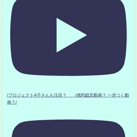
/プロジェクトA子さんも注目？ /感想戯言動画？.一息つく動
画？/