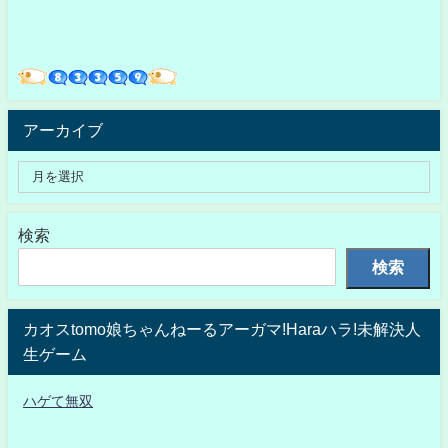
アーカイブ
検索
検索
カオスtomo娘ちゃんねーるアーガマ!Haraハラ!未解決人
生ゲーム
ハゲて無双