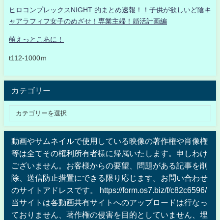
ヒロコンプレックスNIGHT 的まとめ速報！！子供が欲しいど陰キ
ャアラフィフ女子のめざせ！専業主婦！婚活計画編
萌えっとこあに！
t112-1000ｍ
カテゴリー
動画やサムネイルで使用している映像の著作権や肖像権
等は全てその権利所有者様に帰属いたします。申しわけ
ございません。お客様からの要望、問題がある記事を削
除、送信防止措置にできる限り応じます。お問い合わせ
のサイトアドレスです。 https://form.os7.biz/f/c82c6596/
当サイトは各動画共有サイトへのアップロードは行なっ
ておりません、著作権の侵害を目的としていません、埋