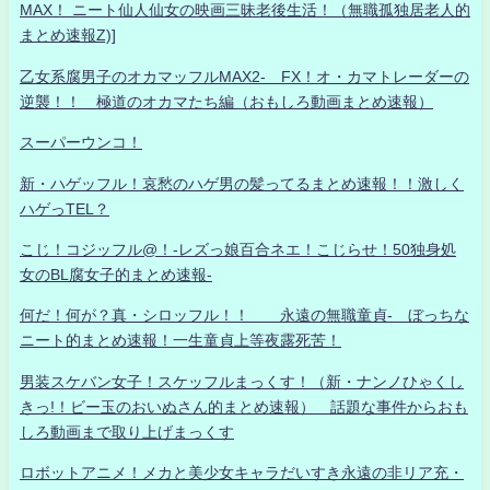
MAX！ ニート仙人仙女の映画三昧老後生活！（無職孤独居老人的
まとめ速報Z)]
乙女系腐男子のオカマッフルMAX2- FX！オ・カマトレーダーの
逆襲！！ 極道のオカマたち編（おもしろ動画まとめ速報）
スーパーウンコ！
新・ハゲッフル！哀愁のハゲ男の髪ってるまとめ速報！！激しく
ハゲっTEL？
こじ！コジッフル@！-レズっ娘百合ネエ！こじらせ！50独身処
女のBL腐女子的まとめ速報-
何だ！何が？真・シロッフル！！ 永遠の無職童貞- ぼっちな
ニート的まとめ速報！一生童貞上等夜露死苦！
男装スケバン女子！スケッフルまっくす！（新・ナンノひゃくし
きっ!！ビー玉のおいぬさん的まとめ速報） 話題な事件からおも
しろ動画まで取り上げまっくす
ロボットアニメ！メカと美少女キャラだいすき永遠の非リア充・