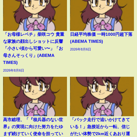
「お母様レベチ」柴咲コウ 貴重
日経平均株価 一時1000円超下落
な家族の顔出しショットに反響
(ABEMA TIMES)
「小さい頃から可愛い〜」「お
2026年8月6日
母さんそっくり」(ABEMA
TIMES)
2026年8月6日
高市総理、「『核兵器のない世
「バック走行で追いかけてきて
界』の実現に向けた努力をたゆ
いる！」急接近から一転、信じ
まず続けていく使命を担ってい
がたい体勢で2km近くあおり運