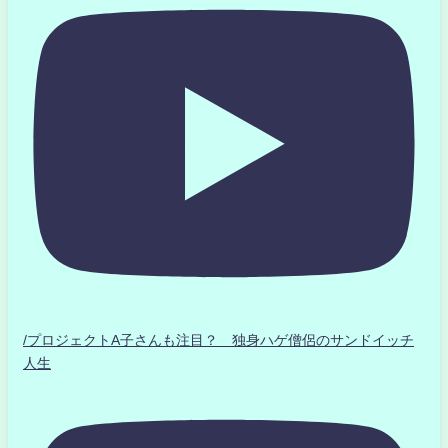
/プロジェクトA子さんも注目？ 独身ハゲ僧侶のサンドイッチ
人生