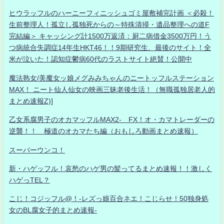
ヒウラッフルのハーニーフィニッシュゴミ屋敷補完計画 ＜必殺！
生前整理人！孤立し孤独死からの～特殊清掃・遺品整理への道F
完結編＞ キャッシング計1500万返済：厨二病借金3500万円！う
つ病統合失調症14年生HKT46！！9期研究生、最後のサイト！全
米が泣いた！認知症鬱病60代のラストサイト絶賛！公開中
魔法熟女/美魔女ッ娘メグみみちゃんのニートッフルステーション
MAX！ ニート仙人仙女の映画三昧老後生活！（無職孤独居老人的
まとめ速報Z)]
乙女系腐男子のオカマッフルMAX2- FX！オ・カマトレーダーの
逆襲！！ 極道のオカマたち編（おもしろ動画まとめ速報）
スーパーウンコ！
新・ハゲッフル！哀愁のハゲ男の髪ってるまとめ速報！！激しく
ハゲっTEL？
こじ！コジッフル@！-レズっ娘百合ネエ！こじらせ！50独身処
女のBL腐女子的まとめ速報-