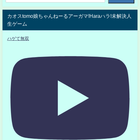
カオスtomo娘ちゃんねーるアーガマ!Haraハラ!未解決人
生ゲーム
ハゲて無双