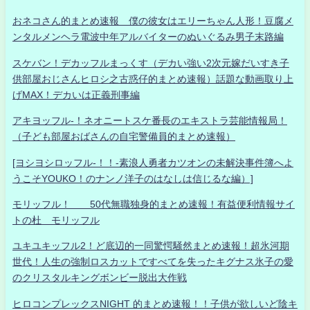
おネコさん的まとめ速報 僕の彼女はエリーちゃん人形！豆腐メ
ンタルメンヘラ電波中年アルバイターのぬいぐるみ男子末路編
スケバン！デカッフルまっくす（デカい強い2次元嫁だいすき子
供部屋おじさんヒロシ之古惑仔的まとめ速報）話題な動画取り上
げMAX！デカいは正義刑事編
アキヨッフル-！ネオニートスケ番長のエキストラ芸能情報局！
（子ども部屋おばさんの自宅警備員的まとめ速報）
[ヨシヨシロッフル-！！-素浪人勇者カツオンの未解決事件簿へよ
うこそYOUKO！のナンノ洋子のはなしは信じるな編）]
モリッフル！ 50代無職独身的まとめ速報！有益便利情報サイ
トの杜 モリッフル
ユキユキッフル2！ど底辺的一同驚愕騒然まとめ速報！超氷河期
世代！人生の強制ロスカットですべてを失ったキグナス氷子の愛
のクリスタルキングボンビー脱出大作戦
ヒロコンプレックスNIGHT 的まとめ速報！！子供が欲しいど陰キ