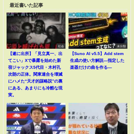
最近書いた記事
社会
未分類
【遂に出所】「見立真一、出
【Suno AI v5.5】Add stem
てこい」Xで暴露を始めた新
生成の使い方解説―指定した
宿ジャックス5代目・木村孔
楽器だけの曲を作る―
次朗の正体。関東連合を壊滅
にハメた“天才的謀略説”の裏
にある、あまりにも冷酷な現
実。