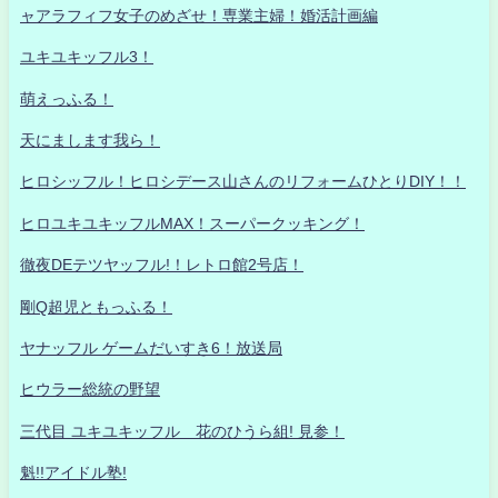
ャアラフィフ女子のめざせ！専業主婦！婚活計画編
ユキユキッフル3！
萌えっふる！
天にまします我ら！
ヒロシッフル！ヒロシデース山さんのリフォームひとりDIY！！
ヒロユキユキッフルMAX！スーパークッキング！
徹夜DEテツヤッフル!！レトロ館2号店！
剛Q超児ともっふる！
ヤナッフル ゲームだいすき6！放送局
ヒウラー総統の野望
三代目 ユキユキッフル 花のひうら組! 見参！
魁!!アイドル塾!