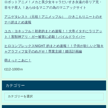
ロボットアニメ！メカと美少女キャラだいすき永遠の非リア充・
非モテ星人 ！あらゆるマニアの為のマニアックサイト
アニゲタレスト（元祖！アニメッフル） ひきこもりニートのオ
ナベ的まとめ速報
ユカ・ヨネッフル！初老的まとめ速報！！大帝イタチにラリアッ
ト！害獣神アリ・ガー被害に必殺！パイルドライバー
ヒロコンプレックスNIGHT 的まとめ速報！！子供が欲しいど陰キ
ャアラフィフ女子のめざせ！専業主婦！婚活計画編
萌えっとこあに！
t112-1000ｍ
カテゴリー