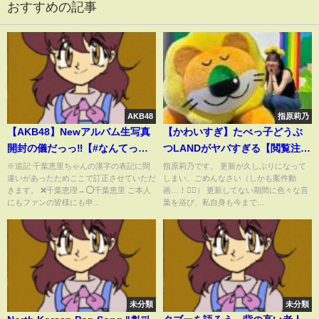
おすすめの記事
AKB48
指原莉乃
【AKB48】Newアルバム生写真
【かわいすぎ】たべっ子どうぶ
開封の儀だっっ‼️【#なんてった
つLANDがヤバすぎる【閲覧注
ってAKB48】
意】
※追記 千葉恵里ちゃんの漢字の表記に間
指原莉乃です。 更新が久しぶりになって
違いがあったためここで訂正させていただ
しまい、ごめんなさい（しかも案件動
きます。 ❌千葉恵理→⭕️千葉恵里 ご本人
画…！🙇‍♂️） 更新してない期間に色々な言
にもファンの皆様にも申...
葉を浴び、私自身も今まで...
未分類
未分類