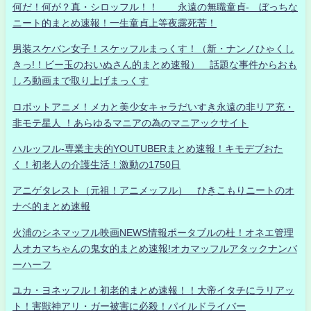
何だ！何が？真・シロッフル！！ 永遠の無職童貞- ぼっちな
ニート的まとめ速報！一生童貞上等夜露死苦！
男装スケバン女子！スケッフルまっくす！（新・ナンノひゃくし
きっ!！ビー玉のおいぬさん的まとめ速報） 話題な事件からおも
しろ動画まで取り上げまっくす
ロボットアニメ！メカと美少女キャラだいすき永遠の非リア充・
非モテ星人 ！あらゆるマニアの為のマニアックサイト
ハルッフル-専業主夫的YOUTUBERまとめ速報！キモデブおた
く！初老人の介護生活！激動の1750日
アニゲタレスト（元祖！アニメッフル） ひきこもりニートのオ
ナベ的まとめ速報
火浦のシネマッフル映画NEWS情報ポータブルの杜！オネエ管理
人オカマちゃんの鬼女的まとめ速報!オカマッフルアタックナンバ
ーハーフ
ユカ・ヨネッフル！初老的まとめ速報！！大帝イタチにラリアッ
ト！害獣神アリ・ガー被害に必殺！パイルドライバー