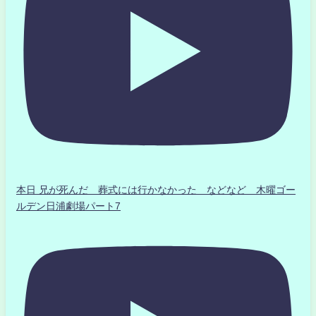
本日 兄が死んだ 葬式には行かなかった などなど 木曜ゴー
ルデン日浦劇場パート7