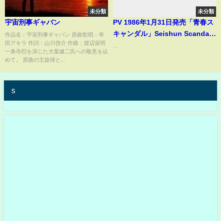
未分類
未分類
宇宙刑事ギャバン
PV 1986年1月31日発売「青春ス
キャンダル」Seishun Scandal
作品名：宇宙刑事ギャバン 原曲歌唱：串
田アキラ 作詞：山川啓介 作曲：渡辺宙明
#sega #retrogaming #ビデオゲ
...
一条寺烈を演じた大葉健二氏への敬意を込
ーム
めて。 原曲の主旋律と...
s