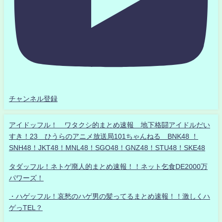
チャンネル登録
アイドッフル！ ワタクシ的まとめ速報 地下格闘アイドルだい
すき！23 ひうらのアニメ放送局101ちゃんねる BNK48 ！
SNH48！JKT48！MNL48！SGO48！GNZ48！STU48！SKE48
タダッフル！ネトゲ廃人的まとめ速報！！ネット乞食DE2000万
パワーズ！
・ハゲッフル！哀愁のハゲ男の髪ってるまとめ速報！！激しくハ
ゲっTEL？