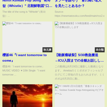
North Korean Pop Song "휘파
タブーを語ろう 背の高い老人
람（Whistle）" 北朝鮮歌謡"口
を見たことあるか？
笛"
The title of the song is "Whistle" (휘파
Source:
람）...
https://newmatosoku.com/feed/main/rss2.xml.
秋元康
未分類
櫻坂46『I want tomorrow to
【動脈瘤破裂】5/30救急搬送
come』
→ICU入院までの全貌お話ししま
す
櫻坂46「I want tomorrow to come」
この動画は6月19日に撮影した動画となり
MUSIC VIDEO ▼10th Single『I want
ます。 Amebaのミミポポオフィシャルブ
tomorrow ...
ログにてご存知の方もおられますが、ミミ
ポポは6月25日に動...