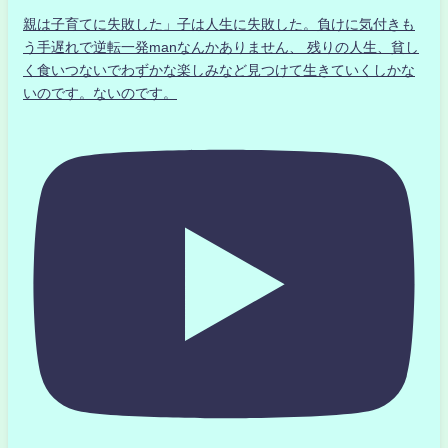
親は子育てに失敗した」子は人生に失敗した。負けに気付きも
う手遅れで逆転一発manなんかありません、 残りの人生、貧し
く食いつないでわずかな楽しみなど見つけて生きていくしかな
いのです。ないのです。