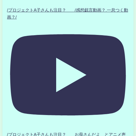
/プロジェクトA子さんも注目？ /感想戯言動画？.一息つく動
画？/
/プロジェクトA子さんも注目？ お母さんだよ とアニメ声