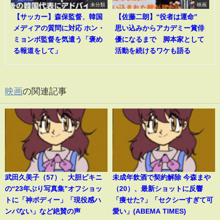
未分類
映画
【サッカー】森保監督、韓国
【佐藤二朗】“役者は運命”
メディアの質問に対応 ホン・
思い込みからアカデミー賞俳
ミョンボ監督を気遣う「褒め
優になるまで 脚本家として
る報道をして」
活動を続けるワケも語る
映画
の関連記事
武田久美子（57）、大胆ビキニ
未成年飲酒で契約解除 今森まや
の“23年ぶり写真集”オフショッ
（20）、最新ショットに反響
トに「神ボディー」「現役感ハ
「痩せた?」「セクシーすぎて可
ンパない」など絶賛の声
愛い」(ABEMA TIMES)