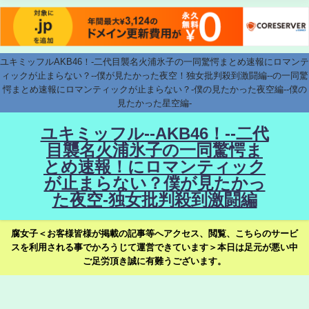
ユキミッフルAKB46！-二代目襲名火浦氷子の一同驚愕まとめ速報にロマンテ
ィックが止まらない？--僕が見たかった夜空！独女批判殺到激闘編--の一同驚
愕まとめ速報にロマンティックが止まらない？-僕の見たかった夜空編--僕の
見たかった星空編-
ユキミッフル--AKB46！--二代
目襲名火浦氷子の一同驚愕ま
とめ速報！にロマンティック
が止まらない？僕が見たかっ
た夜空-独女批判殺到激闘編
腐女子＜お客様皆様が掲載の記事等へアクセス、閲覧、こちらのサービ
スを利用される事でかろうじて運営できています＞本日は足元が悪い中
ご足労頂き誠に有難うございます。