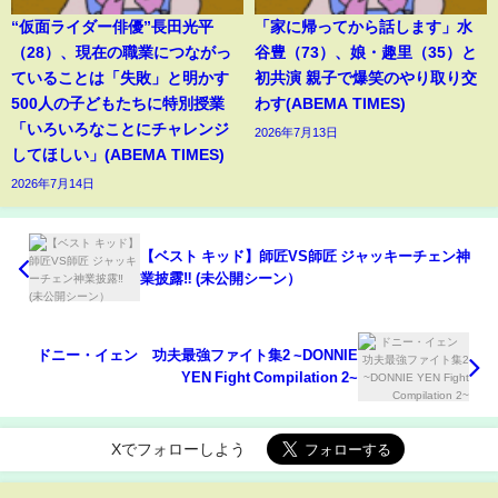
“仮面ライダー俳優”長田光平
「家に帰ってから話します」水
（28）、現在の職業につながっ
谷豊（73）、娘・趣里（35）と
ていることは「失敗」と明かす
初共演 親子で爆笑のやり取り交
500人の子どもたちに特別授業
わす(ABEMA TIMES)
「いろいろなことにチャレンジ
2026年7月13日
してほしい」(ABEMA TIMES)
2026年7月14日
【ベスト キッド】師匠VS師匠 ジャッキーチェン神
業披露‼️ (未公開シーン）
ドニー・イェン 功夫最強ファイト集2 ~DONNIE
YEN Fight Compilation 2~
Xでフォローしよう