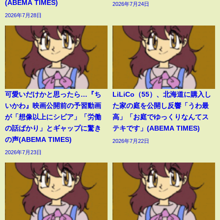
(ABEMA TIMES)
2026年7月24日
2026年7月28日
可愛いだけかと思ったら…『ち
LiLiCo（55）、北海道に購入し
いかわ』映画公開前の予習動画
た家の庭を公開し反響「うわ最
が「想像以上にシビア」「労働
高」「お庭でゆっくりなんてス
の話ばかり」とギャップに驚き
テキです」(ABEMA TIMES)
の声(ABEMA TIMES)
2026年7月22日
2026年7月23日