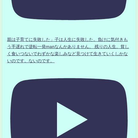
親は子育てに失敗した」子は人生に失敗した。負けに気付きも
う手遅れで逆転一発manなんかありません、 残りの人生、貧し
く食いつないでわずかな楽しみなど見つけて生きていくしかな
いのです。ないのです。