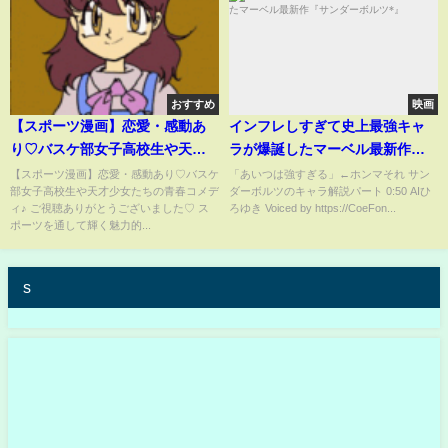
おすすめ
映画
【スポーツ漫画】恋愛・感動あ
インフレしすぎて史上最強キャ
り♡バスケ部女子高校生や天才
ラが爆誕したマーベル最新作
少女たちの青春コメディ♪
『サンダーボルツ*』
【スポーツ漫画】恋愛・感動あり♡バスケ
「あいつは強すぎる」←ホンマそれ サン
部女子高校生や天才少女たちの青春コメデ
ダーボルツのキャラ解説パート 0:50 AIひ
ィ♪ ご視聴ありがとうございました♡ ス
ろゆき Voiced by https://CoeFon...
ポーツを通して輝く魅力的...
s