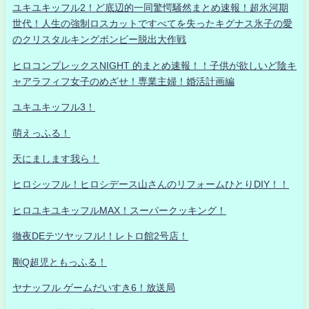
ユキユキッフル2！ど底辺的一同驚愕騒然まとめ速報！超氷河期
世代！人生の強制ロスカットですべてを失ったキグナス氷子の愛
のクリスタルキングボンビー脱出大作戦
ヒロコンプレックスNIGHT 的まとめ速報！！子供が欲しいど陰キ
ャアラフィフ女子のめざせ！専業主婦！婚活計画編
ユキユキッフル3！
萌えっふる！
天にまします我ら！
ヒロシッフル！ヒロシデース山さんのリフォームひとりDIY！！
ヒロユキユキッフルMAX！スーパークッキング！
徹夜DEテツヤッフル!！レトロ館2号店！
剛Q超児ともっふる！
ヤナッフル ゲームだいすき6！放送局