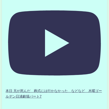
本日 兄が死んだ 葬式には行かなかった などなど 木曜ゴー
ルデン日浦劇場パート7