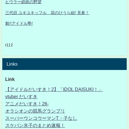
ヒウラー総統の野望
三代目 ユキユキッフル 花のひうら組! 見参！
魁!!アイドル塾!
t112
Links
Link
【アイドルだいすき！2】「IDOL DAISUKI！」
vtuber だいすき
アニメだいすき！26-
オラシオンの競馬グランプリ
スーパーウンコウーマンT・子なし
スケバン氷子のまとめ速報！