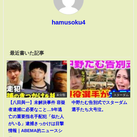
hamusoku4
最近書いた記事
未分類
スターダム
【八田與一】未解決事件 容疑
中野たむ告別式でスターダム
者逮捕に必要なこと…9年逃
選手たち大号泣。
亡の重要指名手配犯「似た人
がいる」逮捕きっかけは目撃
情報｜ABEMA的ニュースシ