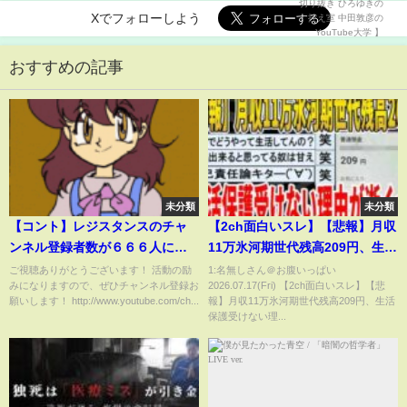
Xでフォローしよう
おすすめの記事
未分類
未分類
【コント】レジスタンスのチャ
【2ch面白いスレ】【悲報】月収
ンネル登録者数が６６６人にな
11万氷河期世代残高209円、生活
りました【都市伝説】
保護受けない理由が逝くｗｗ
ご視聴ありがとうございます！ 活動の励
1:名無しさん＠お腹いっぱい
みになりますので、ぜひチャンネル登録お
2026.07.17(Fri) 【2ch面白いスレ】【悲
ｗ 聞き流し/2ch天国
願いします！ http://www.youtube.com/ch...
報】月収11万氷河期世代残高209円、生活
保護受けない理...