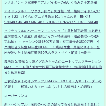
ンタルメンヘラ電波中年アルバイターのぬいぐるみ男子末路編
アイドッフル！ ワタクシ的まとめ速報 地下格闘アイドルだい
すき！23 ひうらのアニメ放送局101ちゃんねる BNK48 ！
SNH48！JKT48！MNL48！SGO48！GNZ48！STU48！SKE48
ヒウラッフルのハーニーフィニッシュゴミ屋敷補完計画 ＜必殺！
生前整理人！孤立し孤独死からの～特殊清掃・遺品整理への道F
完結編＞ キャッシング計1500万返済：厨二病借金3500万円！う
つ病統合失調症14年生HKT46！！9期研究生、最後のサイト！全
米が泣いた！認知症鬱病60代のラストサイト絶賛！公開中
魔法熟女/美魔女ッ娘メグみみちゃんのニートッフルステーション
MAX！ ニート仙人仙女の映画三昧老後生活！（無職孤独居老人的
まとめ速報Z)]
乙女系腐男子のオカマッフルMAX2- FX！オ・カマトレーダーの
逆襲！！ 極道のオカマたち編（おもしろ動画まとめ速報）
スーパーウンコ！
新・ハゲッフル！哀愁のハゲ男の髪ってるまとめ速報！！激しく