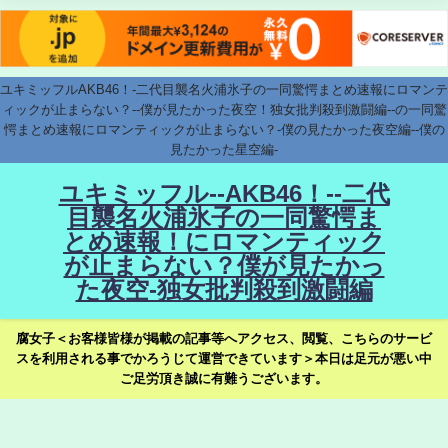
ユキミッフルAKB46！-二代目襲名火浦氷子の一同驚愕まとめ速報にロマンテ
ィックが止まらない？--僕が見たかった夜空！独女批判殺到激闘編--の一同驚
愕まとめ速報にロマンティックが止まらない？-僕の見たかった夜空編--僕の
見たかった星空編-
ユキミッフル--AKB46！--二代
目襲名火浦氷子の一同驚愕ま
とめ速報！にロマンティック
が止まらない？僕が見たかっ
た夜空-独女批判殺到激闘編
腐女子＜お客様皆様が掲載の記事等へアクセス、閲覧、こちらのサービ
スを利用される事でかろうじて運営できています＞本日は足元が悪い中
ご足労頂き誠に有難うございます。