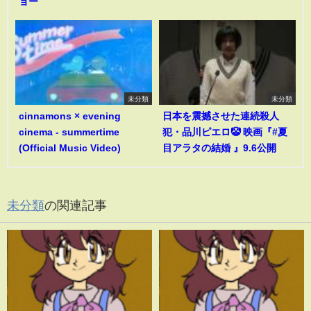
ョー
未分類
未分類
cinnamons × evening
日本を震撼させた連続殺人
cinema - summertime
犯・品川ピエロ🤡 映画『#夏
(Official Music Video)
目アラタの結婚 』9.6公開
未分類
の関連記事