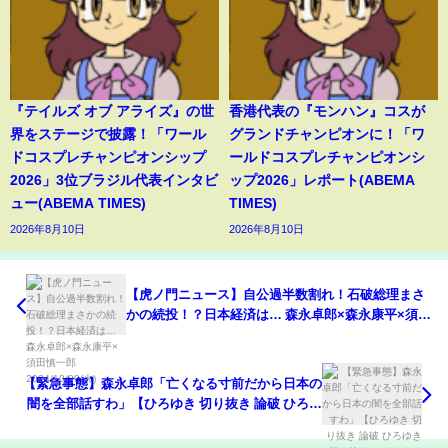
『テイルズ オブ アライズ』の世
香港代表の『モンハン』コスが
界をステージで披露！「ワール
グランドチャンピオンに！「ワ
ドコスプレチャンピオンシップ
ールドコスプレチャンピオンシ
2026」3位ブラジル代表インタビ
ップ2026」レポート(ABEMA
ュー(ABEMA TIMES)
TIMES)
2026年8月10日
2026年8月10日
【虎ノ門ニュース】自公過半数割れ！石破総理まさ
かの続投！？日本経済は… 森永卓郎×森永康平×須田
慎一郎 2024/10/29(火)
【緊急事態】森永卓郎「亡くなる寸前だから日本の
闇を全部話すわ」【ひろゆき 切り抜き 論破 ひろゆ
き切り抜き ひろゆきの控え室 中田敦彦のYouTube
大学 】