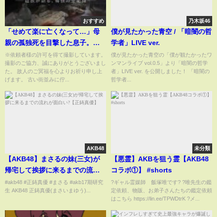
おすすめ
乃木坂46
「せめて楽に亡くなって…」母
僕が見たかった青空 / 「暗闇の哲
親の孤独死を目撃した息子。涙
学者」LIVE ver.
ながらに語られた母の悲惨な人
※依頼者様の許可を得て撮影しています。
僕が見たかった青空の「僕が観たかったワ
撮影のご協力、誠にありがとうございまし
ンマンライブ vol.0.5」より「暗闇の哲学
生とは―― 《特殊清掃・遺品整
た。 故人のご冥福を心よりお祈り申し上
者」LIVE ver. を公開しました！ 「暗闇の
理》
げます。 古い街並みに佇...
哲学者...
AKB48
未分類
【AKB48】まさるの妹(三女)が
【悪霊】AKBを狙う霊【AKB48
帰宅して挨拶に来るまでの流れ
コラボ①】 #shorts
が面白い?【正鋳真優】
#akb48 #正鋳真優 #まさる #akb17期研究
?ギャル霊媒師 飯塚唯です? ?唯先生の鑑
生 AKB48 正鋳真優(まさいまゆう)...
定依頼、物販、お弟子さんたちの鑑定依頼
はこちら https://lin.ee/TPWDtrK ?メ...