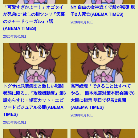
「可愛すぎかよー！」オゴタイ
NY 自由の女神近くで船が転覆 親
が兄弟に“赦しの指ツン”/『天幕
子2人死亡(ABEMA TIMES)
のジャードゥーガル』7話
2026年8月10日
(ABEMA TIMES)
2026年8月10日
トグサは武装集団と激しい戦闘
高市総理「できることはすべて
状態に陥る…『攻殻機動隊』第6
やる」 熊本地震対策本部会議で8
話あらすじ・場面カット・エピ
大臣に指示 明日で発災2週間
ソードビジュアル公開(ABEMA
(ABEMA TIMES)
TIMES)
2026年8月10日
2026年8月10日