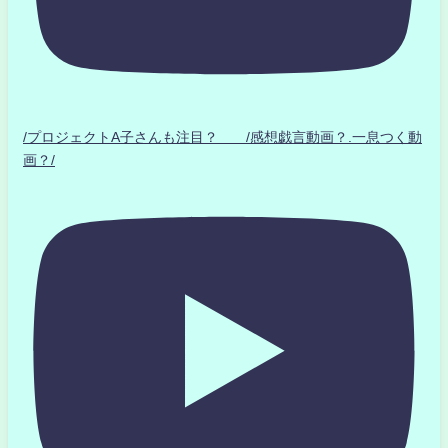
/プロジェクトA子さんも注目？ /感想戯言動画？.一息つく動
画？/