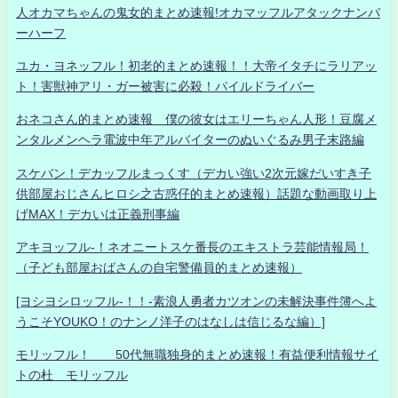
人オカマちゃんの鬼女的まとめ速報!オカマッフルアタックナンバ
ーハーフ
ユカ・ヨネッフル！初老的まとめ速報！！大帝イタチにラリアッ
ト！害獣神アリ・ガー被害に必殺！パイルドライバー
おネコさん的まとめ速報 僕の彼女はエリーちゃん人形！豆腐メ
ンタルメンヘラ電波中年アルバイターのぬいぐるみ男子末路編
スケバン！デカッフルまっくす（デカい強い2次元嫁だいすき子
供部屋おじさんヒロシ之古惑仔的まとめ速報）話題な動画取り上
げMAX！デカいは正義刑事編
アキヨッフル-！ネオニートスケ番長のエキストラ芸能情報局！
（子ども部屋おばさんの自宅警備員的まとめ速報）
[ヨシヨシロッフル-！！-素浪人勇者カツオンの未解決事件簿へよ
うこそYOUKO！のナンノ洋子のはなしは信じるな編）]
モリッフル！ 50代無職独身的まとめ速報！有益便利情報サイ
トの杜 モリッフル