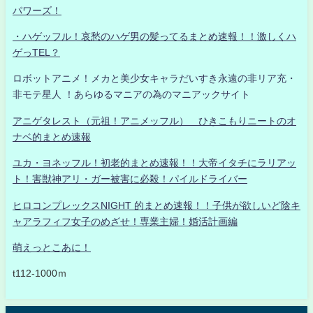
パワーズ！
・ハゲッフル！哀愁のハゲ男の髪ってるまとめ速報！！激しくハ
ゲっTEL？
ロボットアニメ！メカと美少女キャラだいすき永遠の非リア充・
非モテ星人 ！あらゆるマニアの為のマニアックサイト
アニゲタレスト（元祖！アニメッフル） ひきこもりニートのオ
ナベ的まとめ速報
ユカ・ヨネッフル！初老的まとめ速報！！大帝イタチにラリアッ
ト！害獣神アリ・ガー被害に必殺！パイルドライバー
ヒロコンプレックスNIGHT 的まとめ速報！！子供が欲しいど陰キ
ャアラフィフ女子のめざせ！専業主婦！婚活計画編
萌えっとこあに！
t112-1000ｍ