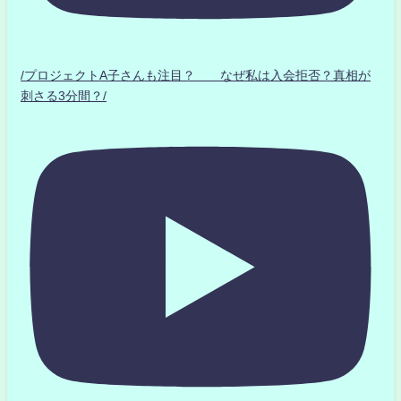
/プロジェクトA子さんも注目？ なぜ私は入会拒否？真相が
刺さる3分間？/