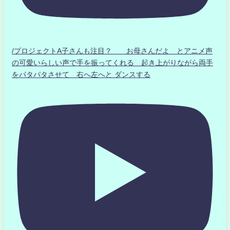
/プロジェクトA子さんも注目？ お母さんだよ とアニメ声
の可愛いらしい声で手を振ってくれる 起き上がりながら両手
をパタパタさせて 右へ左へと ダンスする