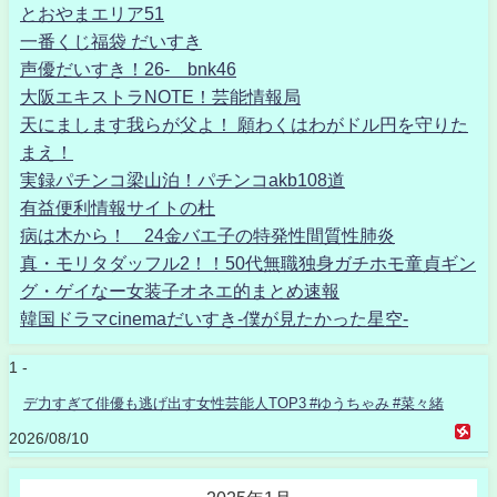
とおやまエリア51
一番くじ福袋 だいすき
声優だいすき！26- bnk46
大阪エキストラNOTE！芸能情報局
天にまします我らが父よ！ 願わくはわがドル円を守りた
まえ！
実録パチンコ梁山泊！パチンコakb108道
有益便利情報サイトの杜
病は木から！ 24金バエ子の特発性間質性肺炎
真・モリタダッフル2！！50代無職独身ガチホモ童貞ギン
グ・ゲイなー女装子オネエ的まとめ速報
韓国ドラマcinemaだいすき-僕が見たかった星空-
1 -
デ力すぎて俳優も逃げ出す女性芸能人TOP3 #ゆうちゃみ #菜々緒
2026/08/10