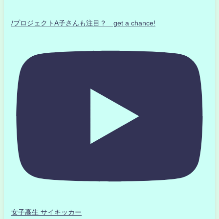
/プロジェクトA子さんも注目？ get a chance!
女子高生 サイキッカー