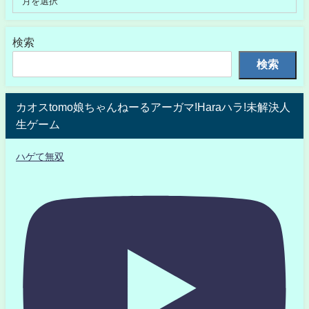
検索
検索
カオスtomo娘ちゃんねーるアーガマ!Haraハラ!未解決人
生ゲーム
ハゲて無双