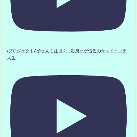
/プロジェクトA子さんも注目？ 独身ハゲ僧侶のサンドイッチ
人生