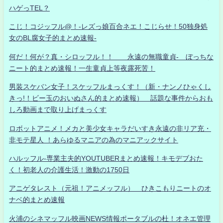
ハゲっTEL？
こじ！コジッフル@！-レズっ娘百合ネエ！こじらせ！50独身処
女のBL腐女子的まとめ速報-
何だ！何が？真・シロッフル！！ 永遠の無職童貞- ぼっちな
ニート的まとめ速報！一生童貞上等夜露死苦！
男装スケバン女子！スケッフルまっくす！（新・ナンノひゃくし
きっ!！ビー玉のおいぬさん的まとめ速報） 話題な事件からおも
しろ動画まで取り上げまっくす
ロボットアニメ！メカと美少女キャラだいすき永遠の非リア充・
非モテ星人 ！あらゆるマニアの為のマニアックサイト
ハルッフル-専業主夫的YOUTUBERまとめ速報！キモデブおた
く！初老人の介護生活！激動の1750日
アニゲタレスト（元祖！アニメッフル） ひきこもりニートのオ
ナベ的まとめ速報
火浦のシネマッフル映画NEWS情報ポータブルの杜！オネエ管理