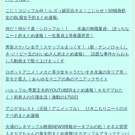
こじ！コジッフル@！-レズっ娘百合ネエ！こじらせ！50独身処
女のBL腐女子的まとめ速報-
何だ！何が？真・シロッフル！！ 永遠の無職童貞- ぼっちな
ニート的まとめ速報！一生童貞上等夜露死苦！
男装スケバン女子！スケッフルまっくす！（新・ナンノひゃくし
きっ!！ビー玉のおいぬさん的まとめ速報） 話題な事件からおも
しろ動画まで取り上げまっくす
ロボットアニメ！メカと美少女キャラだいすき永遠の非リア充・
非モテ星人 ！あらゆるマニアの為のマニアックサイト
ハルッフル-専業主夫的YOUTUBERまとめ速報！キモデブおた
く！初老人の介護生活！激動の1750日
アニゲタレスト（元祖！アニメッフル） ひきこもりニートのオ
ナベ的まとめ速報
火浦のシネマッフル映画NEWS情報ポータブルの杜！オネエ管理
人オカマちゃんの鬼女的まとめ速報!オカマッフルアタックナンバ