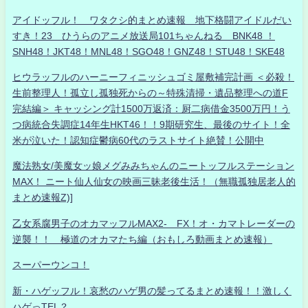
アイドッフル！ ワタクシ的まとめ速報 地下格闘アイドルだい
すき！23 ひうらのアニメ放送局101ちゃんねる BNK48 ！
SNH48！JKT48！MNL48！SGO48！GNZ48！STU48！SKE48
ヒウラッフルのハーニーフィニッシュゴミ屋敷補完計画 ＜必殺！
生前整理人！孤立し孤独死からの～特殊清掃・遺品整理への道F
完結編＞ キャッシング計1500万返済：厨二病借金3500万円！う
つ病統合失調症14年生HKT46！！9期研究生、最後のサイト！全
米が泣いた！認知症鬱病60代のラストサイト絶賛！公開中
魔法熟女/美魔女ッ娘メグみみちゃんのニートッフルステーション
MAX！ ニート仙人仙女の映画三昧老後生活！（無職孤独居老人的
まとめ速報Z)]
乙女系腐男子のオカマッフルMAX2- FX！オ・カマトレーダーの
逆襲！！ 極道のオカマたち編（おもしろ動画まとめ速報）
スーパーウンコ！
新・ハゲッフル！哀愁のハゲ男の髪ってるまとめ速報！！激しく
ハゲっTEL？