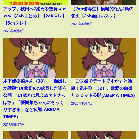
アラブ、秋田へ2兆円を投資ｗｗ
【2ch優等生】模範的なんJ民の
ｗｗ【2chまとめ】【2chスレ】
答え【2ch面白いスレ】
【5chスレ】
2026年8月8日
2026年8月8日
木下優樹菜さん（38）、“顔出し
「ご夫婦でデートですか」と話
が話題”14歳長女の成長した姿を
題！武井咲（32）、最新の自撮
公開 「14歳とは思えぬオトナっ
りショット公開(ABEMA TIMES)
ぽさ」「優樹菜ちゃんにそっく
2026年8月7日
りすぎる」など反響(ABEMA
TIMES)
2026年8月7日