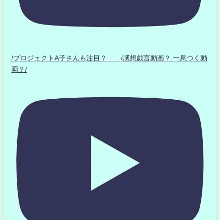
/プロジェクトA子さんも注目？ /感想戯言動画？.一息つく動
画？/