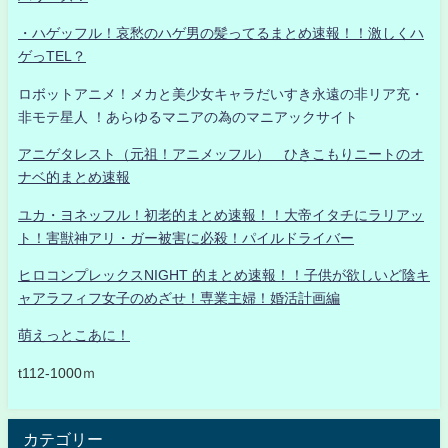
・ハゲッフル！哀愁のハゲ男の髪ってるまとめ速報！！激しくハ
ゲっTEL？
ロボットアニメ！メカと美少女キャラだいすき永遠の非リア充・
非モテ星人 ！あらゆるマニアの為のマニアックサイト
アニゲタレスト（元祖！アニメッフル） ひきこもりニートのオ
ナベ的まとめ速報
ユカ・ヨネッフル！初老的まとめ速報！！大帝イタチにラリアッ
ト！害獣神アリ・ガー被害に必殺！パイルドライバー
ヒロコンプレックスNIGHT 的まとめ速報！！子供が欲しいど陰キ
ャアラフィフ女子のめざせ！専業主婦！婚活計画編
萌えっとこあに！
t112-1000ｍ
カテゴリー