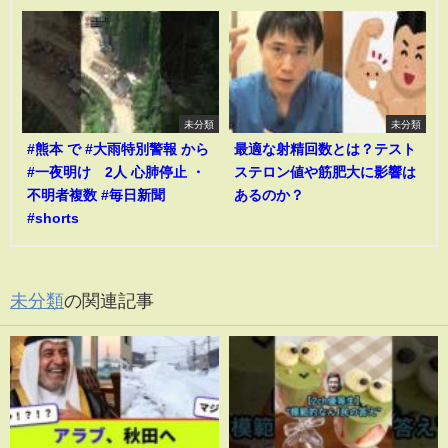
未分類
未分類
#熊本 で #大雨特別警報 から
最適な射精回数とは？テスト
#一夜明け 2人 心肺停止 ・
ステロン値や筋肥大に影響は
不明者複数 #毎日新聞
あるのか？
#shorts
未分類
の関連記事