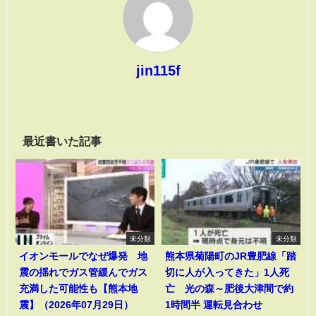
jin115f
最近書いた記事
未分類
未分類
イオンモールでなぜ爆発 地
熊本県菊陽町のJR豊肥線「踏
震の揺れでガス管緩んでガス
切に人が入ってきた」1人死
充満した可能性も【熊本地
亡 光の森～肥後大津間で約
震】（2026年07月29日）
1時間半 運転見合わせ