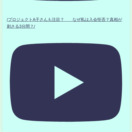
/プロジェクトA子さんも注目？ なぜ私は入会拒否？真相が
刺さる3分間？/