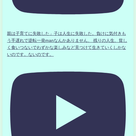
親は子育てに失敗した」子は人生に失敗した。負けに気付きも
う手遅れで逆転一発manなんかありません、 残りの人生、貧し
く食いつないでわずかな楽しみなど見つけて生きていくしかな
いのです。ないのです。