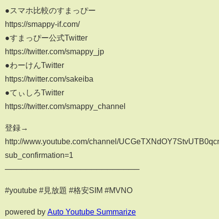
●スマホ比較のすまっぴー
https://smappy-if.com/
●すまっぴー公式Twitter
https://twitter.com/smappy_jp
●わーけんTwitter
https://twitter.com/sakeiba
●てぃしろTwitter
https://twitter.com/smappy_channel
登録→
http://www.youtube.com/channel/UCGeTXNdOY7StvUTB0q
sub_confirmation=1
─────────────────────────
#youtube #見放題 #格安SIM #MVNO
powered by
Auto Youtube Summarize