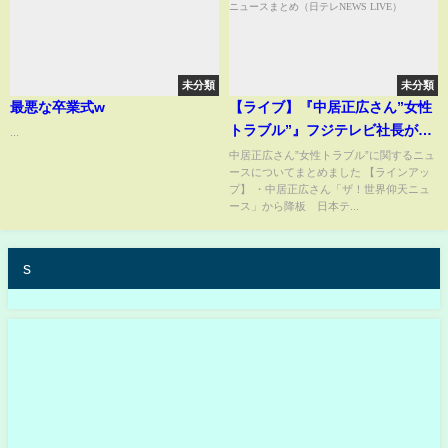
未分類
未分類
最悪な卒業式w
【ライブ】『中居正広さん”女性
トラブル”』フジテレビ社長が会
...
見し説明へ ──社会ニュースまと
中居正広さん”女性トラブル”に関するニュ
ースについてまとめました 【ラインアッ
め（日テレNEWS LIVE）
プ】 ・中居正広さん「ザ！世界仰天ニュ
ース」から降板 日本テ...
s