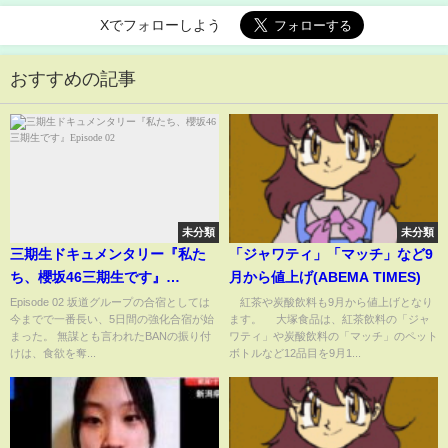
Xでフォローしよう
おすすめの記事
未分類
未分類
三期生ドキュメンタリー『私た
「ジャワティ」「マッチ」など9
ち、櫻坂46三期生です』
月から値上げ(ABEMA TIMES)
Episode 02
Episode 02 坂道グループの合宿としては
紅茶や炭酸飲料も9月から値上げとなり
今までで一番長い、5日間の強化合宿が始
ます。 大塚食品は、紅茶飲料の「ジャ
まった。 無謀とも言われたBANの振り付
ワティ」や炭酸飲料の「マッチ」のペット
けは、食欲を奪...
ボトルなど12品目を9月1...