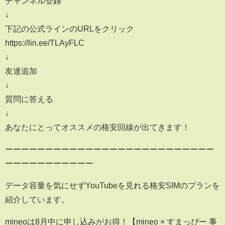
チャンネル登録
↓
下記の公式ラインのURLをクリック
https://lin.ee/TLAyFLC
↓
友達追加
↓
質問に答える
↓
あなたにとってオススメの格安回線が出てきます！
ーーーーーーーーーーーーーーーーーーーーーーーーーー
ーーーーーーーーーーー
データ容量を気にせずYouTubeを見れる格安SIMのプランを
紹介しています。
mineoは8月中に申し込みがお得！【mineo × すまっぴー 事