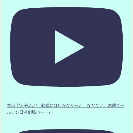
本日 兄が死んだ 葬式には行かなかった などなど 木曜ゴー
ルデン日浦劇場パート7