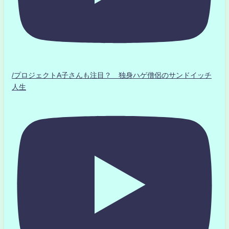
/プロジェクトA子さんも注目？ 独身ハゲ僧侶のサンドイッチ
人生