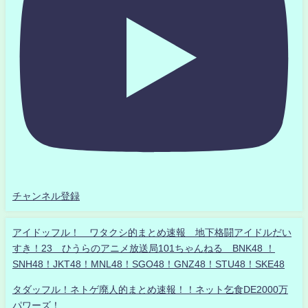
チャンネル登録
アイドッフル！ ワタクシ的まとめ速報 地下格闘アイドルだい
すき！23 ひうらのアニメ放送局101ちゃんねる BNK48 ！
SNH48！JKT48！MNL48！SGO48！GNZ48！STU48！SKE48
タダッフル！ネトゲ廃人的まとめ速報！！ネット乞食DE2000万
パワーズ！