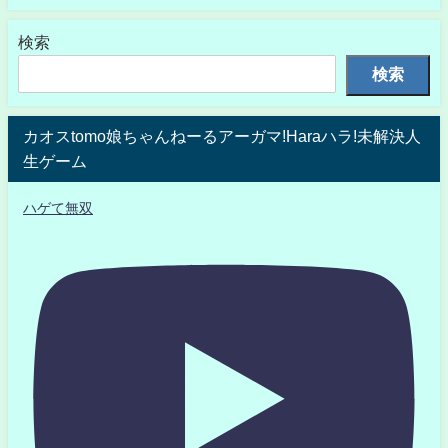
検索
検索
カオスtomo娘ちゃんねーるアーガマ!Haraハラ!未解決人
生ゲーム
ハゲて無双