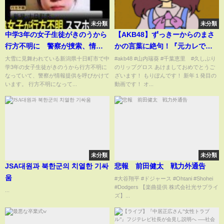
未分類
未分類
中学3年の女子生徒がきのうから
【AKB48】ずっきーからのまさ
行方不明に 警察が捜索、情報
かの言葉に絶句！『元カレで
提供を呼びかけ 新潟・十日町
す』オンラインお話会【山内瑞
大雪に見舞われている新潟県十日町市で中
#akb48 #山内瑞葵 #千葉恵里 #久しぶり
学3年の女子生徒がきのうから行方不明に
のリップグロス あけましておめでとうご
市｜TBS NEWS DIG
葵】【千葉恵里】
なっていて、警察が情報提供を呼びかけて
ざいます！ もりぽんです！ 新年１発目の
います。 行方不明になって...
動画です！ オ...
未分類
未分類
JSA대원과 북한군의 치열한 기싸
悲報 前田健太 戦力外通告
움
#大谷翔平 #ドジャース #Ohtani #Shohei
#Dodgers 【楽曲提供 株式会社光サプライ
...
ズ】...