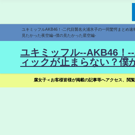
ユキミッフルAKB46！-二代目襲名火浦氷子の一同驚愕まとめ
見たかった夜空編--僕の見たかった星空編-
ユキミッフル--AKB46
ィックが止まらない？僕が
腐女子＜お客様皆様が掲載の記事等へアクセス、閲覧