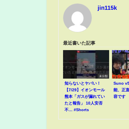
jin115k
最近書いた記事
未分類
知らないとヤバい！
Suno 
【7/29】イオンモール
能、正
熊本「ガスが漏れてい
容です
たと報告」 10人安否
不… #Shorts