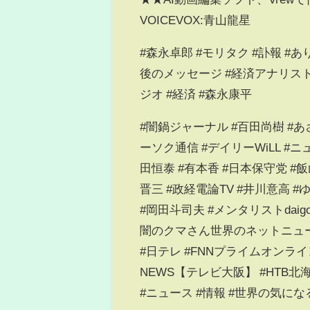
VOICEVOX:青山龍星
#森永卓郎 #モリタク #訃報 #あ
後のメッセージ #経済アナリスト
ジオ #経済 #森永康平
#闇鍋ジャーナル #百田尚樹 #あ
ーソク通信 #デイリーWiLL #ニ
田恒泰 #有本香 #日本保守党 #飯
晋三 #政経電論TV #井川意高 #
#岡田斗司夫 #メンタリストdaigo
闇のクマさん世界のネットニュース 
#日テレ #FNNプライムオンライン 
NEWS【テレビ大阪】 #HTB北海
#ニュース #情報 #世界の気に