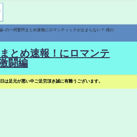
編--の一同驚愕まとめ速報にロマンティックが止まらない？-僕の
驚愕まとめ速報！にロマンテ
激闘編
日は足元が悪い中ご足労頂き誠に有難うございます。