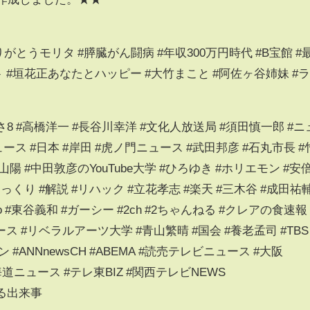
りがとうモリタ #膵臓がん闘病 #年収300万円時代 #B宝館 #
 #垣花正あなたとハッピー #大竹まこと #阿佐ヶ谷姉妹 #
さ8 #高橋洋一 #長谷川幸洋 #文化人放送局 #須田慎一郎 #ニ
ュース #日本 #岸田 #虎ノ門ニュース #武田邦彦 #石丸市長 #
山陽 #中田敦彦のYouTube大学 #ひろゆき #ホリエモン #安
ゆっくり #解説 #リハック #立花孝志 #楽天 #三木谷 #成田祐
 #東谷義和 #ガーシー #2ch #2ちゃんねる #クレアの食速報 
#リベラルアーツ大学 #青山繁晴 #国会 #養老孟司 #TBS
#ANNnewsCH #ABEMA #読売テレビニュース #大阪
道ニュース #テレ東BIZ #関西テレビNEWS
なる出来事