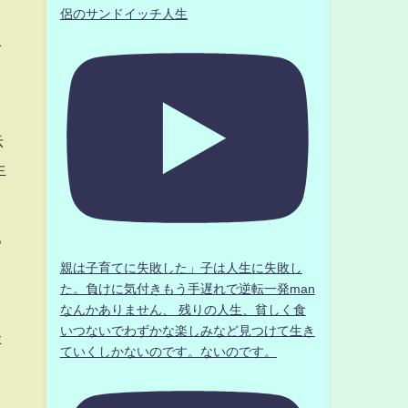
侶のサンドイッチ人生
多
示
生
る
し
親は子育てに失敗した」子は人生に失敗し
た。負けに気付きもう手遅れで逆転一発man
なんかありません、 残りの人生、貧しく食
いつないでわずかな楽しみなど見つけて生き
た
ていくしかないのです。ないのです。