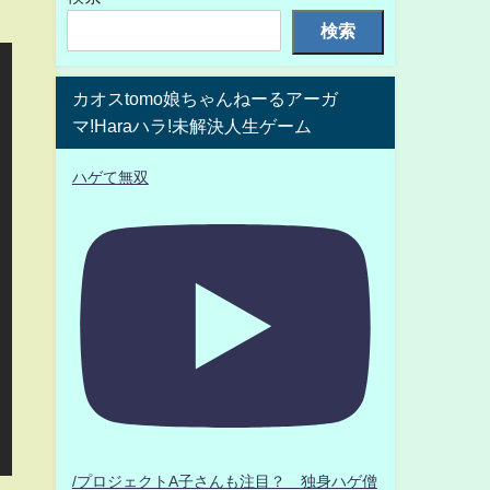
検索
カオスtomo娘ちゃんねーるアーガ
マ!Haraハラ!未解決人生ゲーム
ハゲて無双
/プロジェクトA子さんも注目？ 独身ハゲ僧