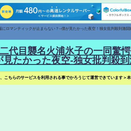
速報にロマンティックが止まらない？--僕が見たかった夜空！独女批判殺到激闘
！--二代目襲名火浦氷子の一同
見たかった夜空-独女批判殺到
、こちらのサービスを利用される事でかろうじて運営できています＞本