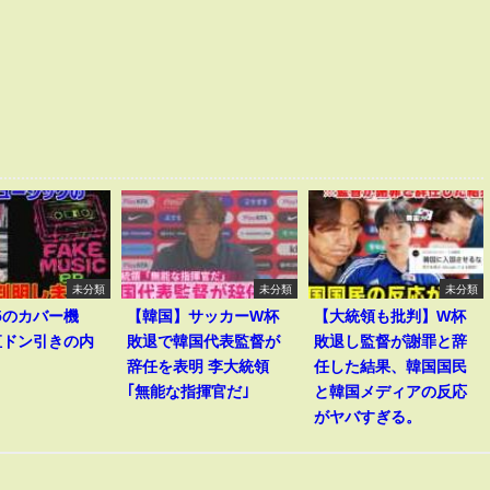
未分類
未分類
未分類
v5のカバー機
【韓国】サッカーW杯
【大統領も批判】W杯
直ドン引きの内
敗退で韓国代表監督が
敗退し監督が謝罪と辞
辞任を表明 李大統領
任した結果、韓国国民
｢無能な指揮官だ｣
と韓国メディアの反応
がヤバすぎる。