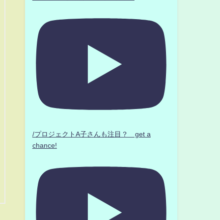
/プロジェクトA子さんも注目？ get a
chance!