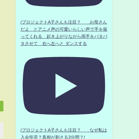
/プロジェクトA子さんも注目？ お母さん
だよ とアニメ声の可愛いらしい声で手を振
ってくれる 起き上がりながら両手をパタパ
タさせて 右へ左へと ダンスする
/プロジェクトA子さんも注目？ なぜ私は
入会拒否？真相が刺さる3分間？/