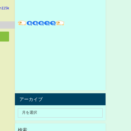
in115k
アーカイブ
検索