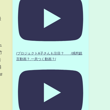
最
ラ
ュ
竹
/プロジェクトA子さんも注目？ /感想戯
言動画？.一息つく動画？/
倍
輔
#