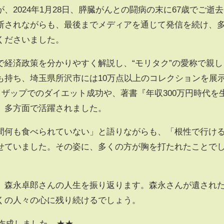
、2024年1月28日、膵臓がんとの闘病の末に67歳でご逝去
断されながらも、最後までメディアを通じて発信を続け、
くださいました。
で経済政策を分かりやすく解説し、“モリタク”の愛称で親し
も持ち、埼玉県所沢市には10万点以上のコレクションを展
ザップでのダイエット成功や、著書『年収300万円時代を
、多方面で活躍されました。
間何も食べられていない」と語りながらも、「根性で行け
せていました。その姿に、多くの方が胸を打たれたことで
、森永卓郎さんの人生を振り返ります。森永さんが遺され
くの人々の心に残り続けるでしょう。
で作成しました。★★