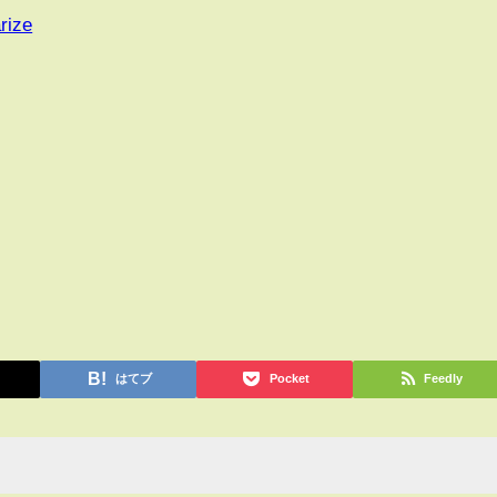
rize
はてブ
Pocket
Feedly