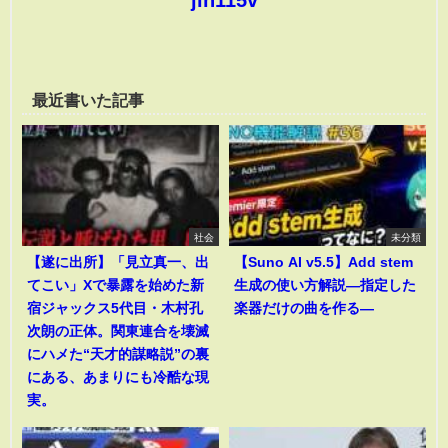
最近書いた記事
社会
未分類
【遂に出所】「見立真一、出
【Suno AI v5.5】Add stem
てこい」Xで暴露を始めた新
生成の使い方解説―指定した
宿ジャックス5代目・木村孔
楽器だけの曲を作る―
次朗の正体。関東連合を壊滅
にハメた“天才的謀略説”の裏
にある、あまりにも冷酷な現
実。