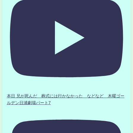
本日 兄が死んだ 葬式には行かなかった などなど 木曜ゴー
ルデン日浦劇場パート7