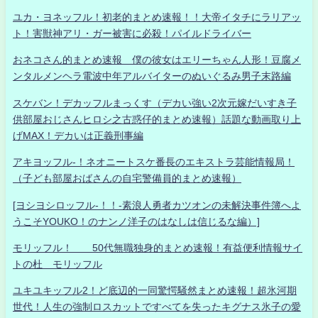
ユカ・ヨネッフル！初老的まとめ速報！！大帝イタチにラリアッ
ト！害獣神アリ・ガー被害に必殺！パイルドライバー
おネコさん的まとめ速報 僕の彼女はエリーちゃん人形！豆腐メ
ンタルメンヘラ電波中年アルバイターのぬいぐるみ男子末路編
スケバン！デカッフルまっくす（デカい強い2次元嫁だいすき子
供部屋おじさんヒロシ之古惑仔的まとめ速報）話題な動画取り上
げMAX！デカいは正義刑事編
アキヨッフル-！ネオニートスケ番長のエキストラ芸能情報局！
（子ども部屋おばさんの自宅警備員的まとめ速報）
[ヨシヨシロッフル-！！-素浪人勇者カツオンの未解決事件簿へよ
うこそYOUKO！のナンノ洋子のはなしは信じるな編）]
モリッフル！ 50代無職独身的まとめ速報！有益便利情報サイ
トの杜 モリッフル
ユキユキッフル2！ど底辺的一同驚愕騒然まとめ速報！超氷河期
世代！人生の強制ロスカットですべてを失ったキグナス氷子の愛