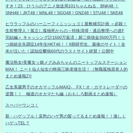
すき！23 ひうらのアニメ放送局101ちゃんねる BNK48 ！
SNH48！JKT48！MNL48！SGO48！GNZ48！STU48！SKE48
ヒウラッフルのハーニーフィニッシュゴミ屋敷補完計画 ＜必殺！
生前整理人！孤立し孤独死からの～特殊清掃・遺品整理への道F
完結編＞ キャッシング計1500万返済：厨二病借金3500万円！う
つ病統合失調症14年生HKT46！！9期研究生、最後のサイト！全
米が泣いた！認知症鬱病60代のラストサイト絶賛！公開中
魔法熟女/美魔女ッ娘メグみみちゃんのニートッフルステーション
MAX！ ニート仙人仙女の映画三昧老後生活！（無職孤独居老人的
まとめ速報Z)]
乙女系腐男子のオカマッフルMAX2- FX！オ・カマトレーダーの
逆襲！！ 極道のオカマたち編（おもしろ動画まとめ速報）
スーパーウンコ！
新・ハゲッフル！哀愁のハゲ男の髪ってるまとめ速報！！激しく
ハゲっTEL？