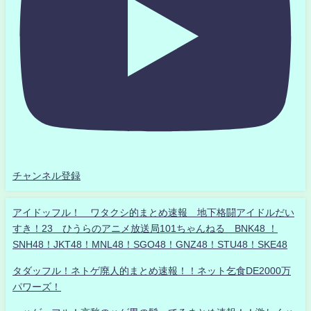
チャンネル登録
アイドッフル！ ワタクシ的まとめ速報 地下格闘アイドルだい
すき！23 ひうらのアニメ放送局101ちゃんねる BNK48 ！
SNH48！JKT48！MNL48！SGO48！GNZ48！STU48！SKE48
タダッフル！ネトゲ廃人的まとめ速報！！ネット乞食DE2000万
パワーズ！