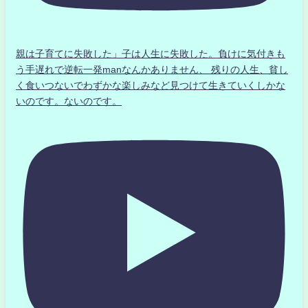
親は子育てに失敗した」子は人生に失敗した。負けに気付きも
う手遅れで逆転一発manなんかありません、 残りの人生、貧し
く食いつないでわずかな楽しみなど見つけて生きていくしかな
いのです。ないのです。