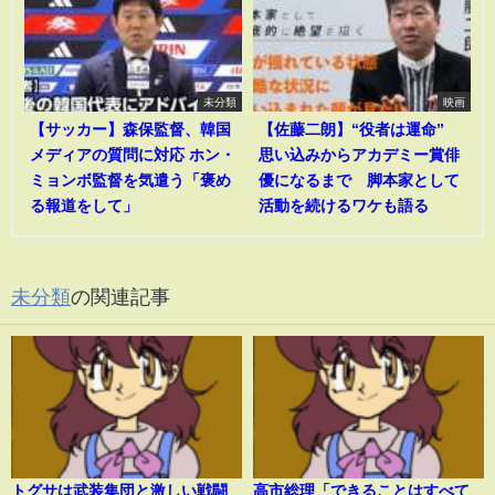
未分類
映画
【サッカー】森保監督、韓国
【佐藤二朗】“役者は運命”
メディアの質問に対応 ホン・
思い込みからアカデミー賞俳
ミョンボ監督を気遣う「褒め
優になるまで 脚本家として
る報道をして」
活動を続けるワケも語る
未分類
の関連記事
トグサは武装集団と激しい戦闘
高市総理「できることはすべて