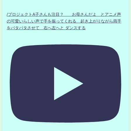
/プロジェクトA子さんも注目？ お母さんだよ とアニメ声
の可愛いらしい声で手を振ってくれる 起き上がりながら両手
をパタパタさせて 右へ左へと ダンスする