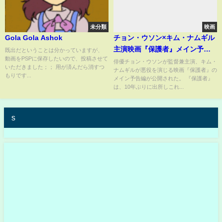
未分類
映画
Gola Gola Ashok
チョン・ウソン×キム・ナムギル
主演映画『保護者』メイン予告
既出だということは分かっていますが、
動画をPSPに保存したいので、投稿させて
編（日本語字幕付き）
俳優チョン・ウソンが監督兼主演、キム・
いただきました；； 用が済んだら消すつ
ナムギルが悪役を演じる映画『保護者』の
もりです...
メイン予告編が公開された。 『保護者』
は、10年ぶりに出所しこれ...
s