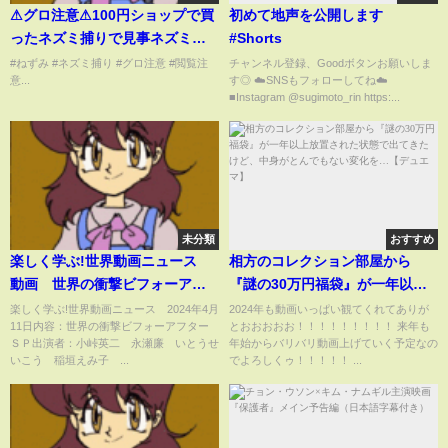
⚠グロ注意⚠100円ショップで買
初めて地声を公開します
ったネズミ捕りで見事ネズミ捕
#Shorts
まえる！よーく見ると…#short
#ねずみ #ネズミ捕り #グロ注意 #閲覧注
チャンネル登録、Goodボタンお願いしま
意...
す◎ ☁️SNSもフォローしてね☁️
#ねずみ#100均
■Instagram @sugimoto_rin https:...
未分類
おすすめ
楽しく学ぶ!世界動画ニュース
相方のコレクション部屋から
動画 世界の衝撃ビフォーアフ
『謎の30万円福袋』が一年以上
ターＳＰ 2024年4月11日
放置された状態で出てきたけ
楽しく学ぶ!世界動画ニュース 2024年4月
2024年も動画いっぱい観てくれてありが
11日内容：世界の衝撃ビフォーアフター
とおおおおお！！！！！！！！！ 来年も
ど、中身がとんでもない変化
ＳＰ出演者：小峠英二 永瀬廉 いとうせ
年始からバリバリ動画上げていく予定なの
を…【デュエマ】
いこう 稲垣えみ子 ...
でよろしくゥ！！！！！ ...