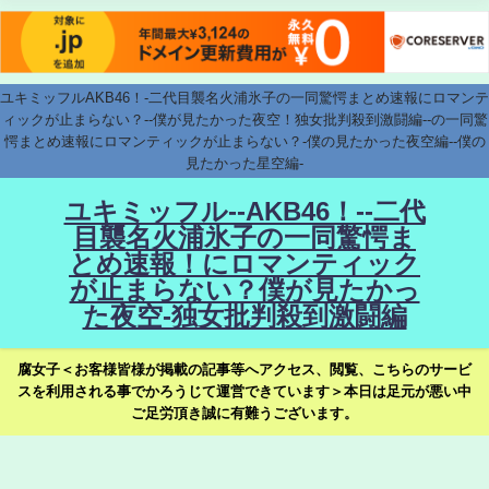
ユキミッフルAKB46！-二代目襲名火浦氷子の一同驚愕まとめ速報にロマンテ
ィックが止まらない？--僕が見たかった夜空！独女批判殺到激闘編--の一同驚
愕まとめ速報にロマンティックが止まらない？-僕の見たかった夜空編--僕の
見たかった星空編-
ユキミッフル--AKB46！--二代
目襲名火浦氷子の一同驚愕ま
とめ速報！にロマンティック
が止まらない？僕が見たかっ
た夜空-独女批判殺到激闘編
腐女子＜お客様皆様が掲載の記事等へアクセス、閲覧、こちらのサービ
スを利用される事でかろうじて運営できています＞本日は足元が悪い中
ご足労頂き誠に有難うございます。