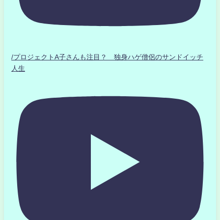
/プロジェクトA子さんも注目？ 独身ハゲ僧侶のサンドイッチ
人生