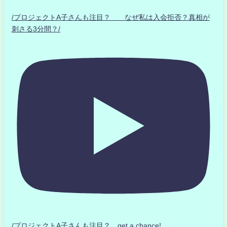
/プロジェクトA子さんも注目？ なぜ私は入会拒否？真相が
刺さる3分間？/
/プロジェクトA子さんも注目？ get a chance!