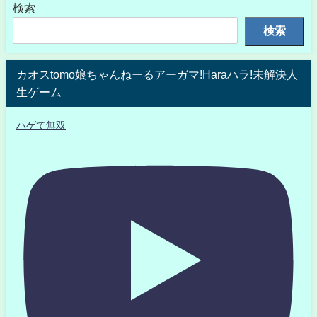
検索
検索
カオスtomo娘ちゃんねーるアーガマ!Haraハラ!未解決人
生ゲーム
ハゲて無双