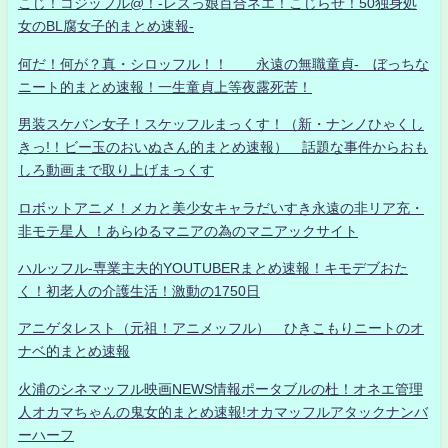
こじ！コジッフル@！-レズっ娘百合ネエ！こじらせ！50独身処
女のBL腐女子的まとめ速報-
何だ！何が？真・シロッフル！！ 永遠の無職童貞- ぼっちな
ニート的まとめ速報！一生童貞上等夜露死苦！
男装スケバン女子！スケッフルまっくす！（新・ナンノひゃくし
きっ!！ビー玉のおいぬさん的まとめ速報） 話題な事件からおも
しろ動画まで取り上げまっくす
ロボットアニメ！メカと美少女キャラだいすき永遠の非リア充・
非モテ星人 ！あらゆるマニアの為のマニアックサイト
ハルッフル-専業主夫的YOUTUBERまとめ速報！キモデブおた
く！初老人の介護生活！激動の1750日
アニゲタレスト（元祖！アニメッフル） ひきこもりニートのオ
ナベ的まとめ速報
火浦のシネマッフル映画NEWS情報ポータブルの杜！オネエ管理
人オカマちゃんの鬼女的まとめ速報!オカマッフルアタックナンバ
ーハーフ