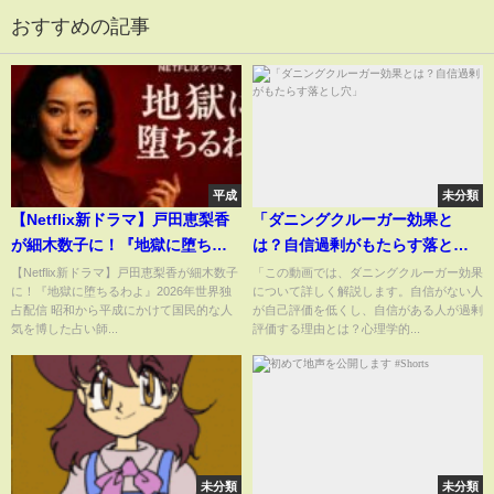
おすすめの記事
平成
未分類
【Netflix新ドラマ】戸田恵梨香
「ダニングクルーガー効果と
が細木数子に！『地獄に堕ちる
は？自信過剰がもたらす落とし
わよ』2026年世界独占配信
穴」
【Netflix新ドラマ】戸田恵梨香が細木数子
「この動画では、ダニングクルーガー効果
に！『地獄に堕ちるわよ』2026年世界独
について詳しく解説します。自信がない人
占配信 昭和から平成にかけて国民的な人
が自己評価を低くし、自信がある人が過剰
気を博した占い師...
評価する理由とは？心理学的...
未分類
未分類