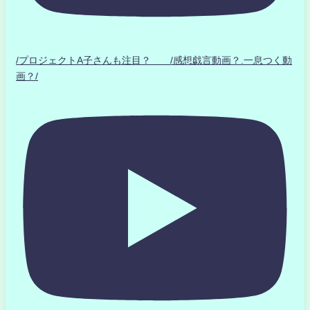
/プロジェクトA子さんも注目？ /感想戯言動画？.一息つく動
画？/