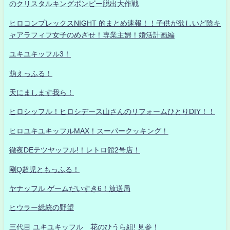
のクリスタルキングボンビー脱出大作戦
ヒロコンプレックスNIGHT 的まとめ速報！！子供が欲しいど陰キ
ャアラフィフ女子のめざせ！専業主婦！婚活計画編
ユキユキッフル3！
萌えっふる！
天にまします我ら！
ヒロシッフル！ヒロシデース山さんのリフォームひとりDIY！！
ヒロユキユキッフルMAX！スーパークッキング！
徹夜DEテツヤッフル!！レトロ館2号店！
剛Q超児ともっふる！
ヤナッフル ゲームだいすき6！放送局
ヒウラー総統の野望
三代目 ユキユキッフル 花のひうら組! 見参！