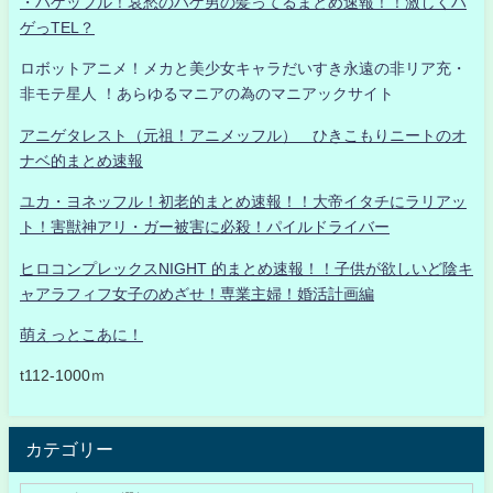
・ハゲッフル！哀愁のハゲ男の髪ってるまとめ速報！！激しくハ
ゲっTEL？
ロボットアニメ！メカと美少女キャラだいすき永遠の非リア充・
非モテ星人 ！あらゆるマニアの為のマニアックサイト
アニゲタレスト（元祖！アニメッフル） ひきこもりニートのオ
ナベ的まとめ速報
ユカ・ヨネッフル！初老的まとめ速報！！大帝イタチにラリアッ
ト！害獣神アリ・ガー被害に必殺！パイルドライバー
ヒロコンプレックスNIGHT 的まとめ速報！！子供が欲しいど陰キ
ャアラフィフ女子のめざせ！専業主婦！婚活計画編
萌えっとこあに！
t112-1000ｍ
カテゴリー