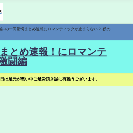
編--の一同驚愕まとめ速報にロマンティックが止まらない？-僕の
驚愕まとめ速報！にロマンテ
激闘編
日は足元が悪い中ご足労頂き誠に有難うございます。