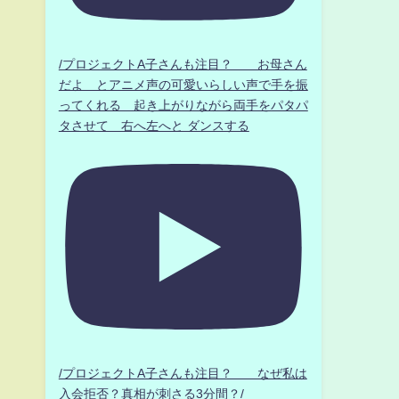
/プロジェクトA子さんも注目？ お母さん
だよ とアニメ声の可愛いらしい声で手を振
ってくれる 起き上がりながら両手をパタパ
タさせて 右へ左へと ダンスする
/プロジェクトA子さんも注目？ なぜ私は
入会拒否？真相が刺さる3分間？/