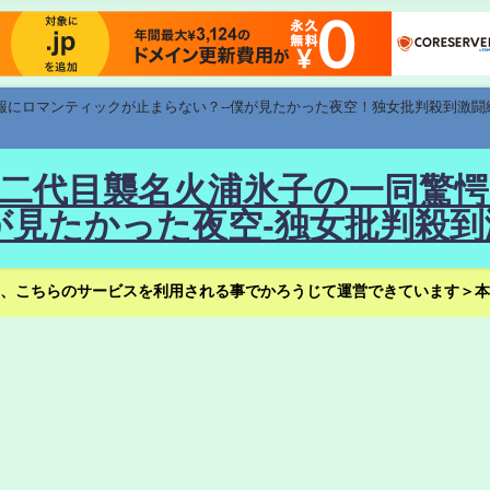
速報にロマンティックが止まらない？--僕が見たかった夜空！独女批判殺到激闘
！--二代目襲名火浦氷子の一同
見たかった夜空-独女批判殺到
、こちらのサービスを利用される事でかろうじて運営できています＞本