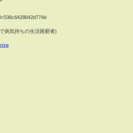
?id=536c6428642d774d
で病気持ちの生活困窮者)
rize