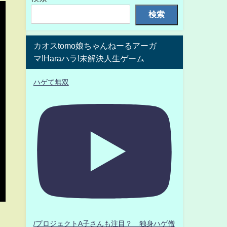
検索
カオスtomo娘ちゃんねーるアーガ
マ!Haraハラ!未解決人生ゲーム
ハゲて無双
/プロジェクトA子さんも注目？ 独身ハゲ僧