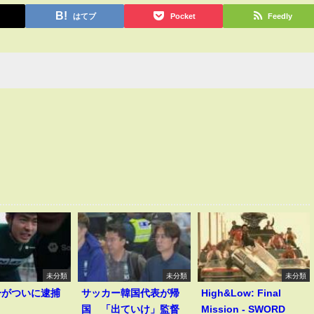
はてブ
Pocket
Feedly
未分類
未分類
未分類
一がついに逮捕
サッカー韓国代表が帰
High&Low: Final
！
国 「出ていけ」監督
Mission - SWORD