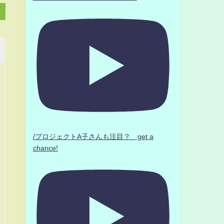
/プロジェクトA子さんも注目？ get a
chance!