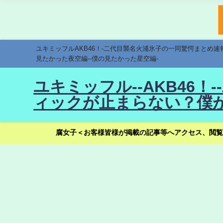
ユキミッフルAKB46！-二代目襲名火浦氷子の一同驚愕まとめ
見たかった夜空編--僕の見たかった星空編-
ユキミッフル--AKB46
ィックが止まらない？僕が
腐女子＜お客様皆様が掲載の記事等へアクセス、閲覧