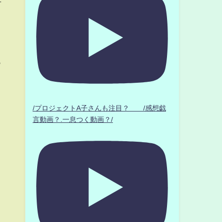
せ
メ
っ
/プロジェクトA子さんも注目？ /感想戯
言動画？.一息つく動画？/