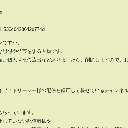
to
?id=536c6428642d774d
ンですが、
な思想や発言をする人物です。
言、個人情報の流出などありましたら、削除しますので、
イブストリーマー様の配信を録画して載せているチャンネ
もらっています。
止していない配信者様や、