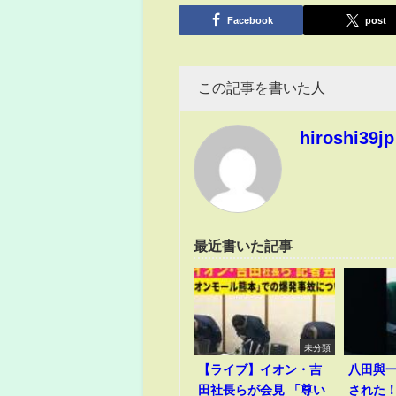
有
Facebook
post
この記事を書いた人
hiroshi39jp
最近書いた記事
未分類
【ライブ】イオン・吉
八田與
田社長らが会見 「尊い
された