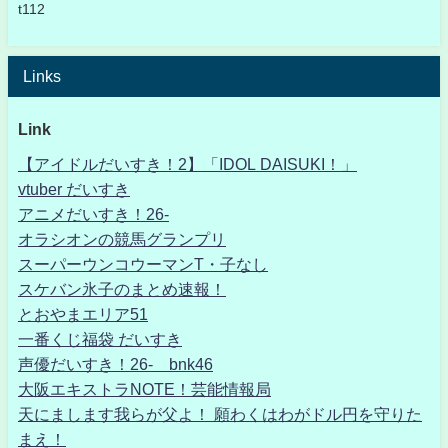
t112
Links
Link
【アイドルだいすき！2】「IDOL DAISUKI！」
vtuber だいすき
アニメだいすき！26-
オラシオンの競馬グランプリ
スーパーウンコウーマンT・子なし
スケバン氷子のまとめ速報！
とおやまエリア51
一番くじ福袋 だいすき
声優だいすき！26- bnk46
大阪エキストラNOTE！芸能情報局
天にまします我らが父よ！ 願わくはわがドル円を守りた
まえ！