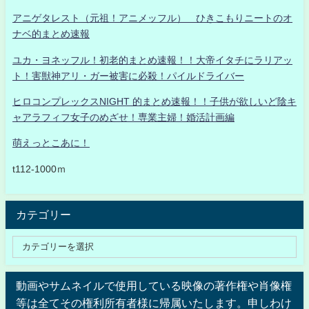
アニゲタレスト（元祖！アニメッフル） ひきこもりニートのオ
ナベ的まとめ速報
ユカ・ヨネッフル！初老的まとめ速報！！大帝イタチにラリアッ
ト！害獣神アリ・ガー被害に必殺！パイルドライバー
ヒロコンプレックスNIGHT 的まとめ速報！！子供が欲しいど陰キ
ャアラフィフ女子のめざせ！専業主婦！婚活計画編
萌えっとこあに！
t112-1000ｍ
カテゴリー
動画やサムネイルで使用している映像の著作権や肖像権
等は全てその権利所有者様に帰属いたします。申しわけ