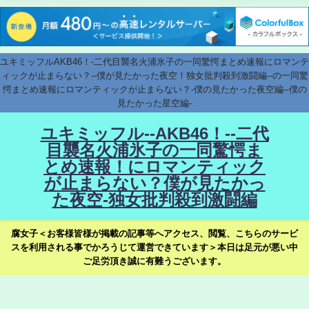
ユキミッフルAKB46！-二代目襲名火浦氷子の一同驚愕まとめ速報にロマンテ
ィックが止まらない？--僕が見たかった夜空！独女批判殺到激闘編--の一同驚
愕まとめ速報にロマンティックが止まらない？-僕の見たかった夜空編--僕の
見たかった星空編-
ユキミッフル--AKB46！--二代
目襲名火浦氷子の一同驚愕ま
とめ速報！にロマンティック
が止まらない？僕が見たかっ
た夜空-独女批判殺到激闘編
腐女子＜お客様皆様が掲載の記事等へアクセス、閲覧、こちらのサービ
スを利用される事でかろうじて運営できています＞本日は足元が悪い中
ご足労頂き誠に有難うございます。