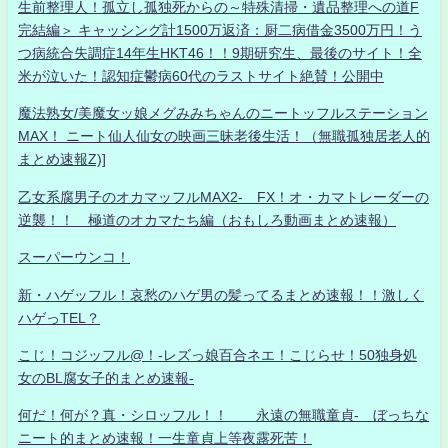
生前整理人！孤立し孤独死からの～特殊清掃・遺品整理への道F
完結編＞ キャッシング計1500万返済：厨二病借金3500万円！う
つ病統合失調症14年生HKT46！！9期研究生、最後のサイト！全
米が泣いた！認知症鬱病60代のラストサイト絶賛！公開中
魔法熟女/美魔女ッ娘メグみみちゃんのニートッフルステーション
MAX！ ニート仙人仙女の映画三昧老後生活！（無職孤独居老人的
まとめ速報Z)]
乙女系腐男子のオカマッフルMAX2- FX！オ・カマトレーダーの
逆襲！！ 極道のオカマたち編（おもしろ動画まとめ速報）
スーパーウンコ！
新・ハゲッフル！哀愁のハゲ男の髪ってるまとめ速報！！激しく
ハゲっTEL？
こじ！コジッフル@！-レズっ娘百合ネエ！こじらせ！50独身処
女のBL腐女子的まとめ速報-
何だ！何が？真・シロッフル！！ 永遠の無職童貞- ぼっちな
ニート的まとめ速報！一生童貞上等夜露死苦！