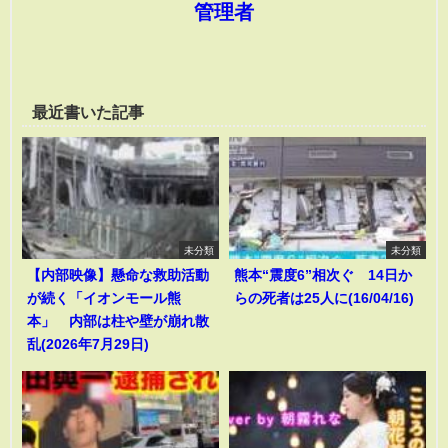
管理者
最近書いた記事
未分類
未分類
【内部映像】懸命な救助活動
熊本“震度6”相次ぐ 14日か
が続く「イオンモール熊
らの死者は25人に(16/04/16)
本」 内部は柱や壁が崩れ散
乱(2026年7月29日)