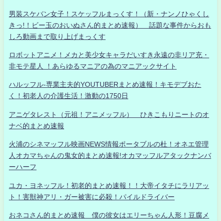
男装スケバン女子！スケッフルまっくす！（新・ナンノひゃくし
きっ!！ビー玉のおいぬさん的まとめ速報） 話題な事件からおも
しろ動画まで取り上げまっくす
ロボットアニメ！メカと美少女キャラだいすき永遠の非リア充・
非モテ星人 ！あらゆるマニアの為のマニアックサイト
ハルッフル-専業主夫的YOUTUBERまとめ速報！キモデブおた
く！初老人の介護生活！激動の1750日
アニゲタレスト（元祖！アニメッフル） ひきこもりニートのオ
ナベ的まとめ速報
火浦のシネマッフル映画NEWS情報ポータブルの杜！オネエ管理
人オカマちゃんの鬼女的まとめ速報!オカマッフルアタックナンバ
ーハーフ
ユカ・ヨネッフル！初老的まとめ速報！！大帝イタチにラリアッ
ト！害獣神アリ・ガー被害に必殺！パイルドライバー
おネコさん的まとめ速報 僕の彼女はエリーちゃん人形！豆腐メ