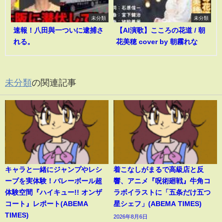
未分類
未分類
速報！八田與一ついに逮捕さ
【AI演歌】こころの花道 / 朝
れる。
花美穂 cover by 朝霧れな
未分類
の関連記事
キャラと一緒にジャンプやレシ
着こなしがまるで高級店と反
ーブを実体験！バレーボール超
響、アニメ『呪術廻戦』牛角コ
体験空間『ハイキュー!! オンザ
ラボイラストに「五条だけ五つ
コート』レポート(ABEMA
星シェフ」(ABEMA TIMES)
TIMES)
2026年8月6日