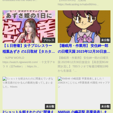
embedded into the video in...
【2022/10/18】 元動画
https://twitcasting.tv/nabo66/mo...
プロレス
未分類
【１日密着】女子プロレスラー
【睡眠用・作業用】 安住紳一郎
稲葉あずさ の1日取材【タカタイ
の日曜天国 2023年12月30日放送
チマニア４】
分 【高音質BGM聞き流し】 [広
・NJPW WORLD
【睡眠用・作業用】 安住紳一郎の日曜天
https://watch.njpwworld.com/ ・十文字アキ
国 2023年12月30日放送分 【高音質BGM
告なし] [広告なし]
ラ X（旧Twitter）：https://x...
聞き流し】 TBSラジオで毎週日曜朝10時
から生放送「...
未分類
未分類
2ショットを頼まれたのに間違え
NMB48 小嶋花梨 卒業発表しま