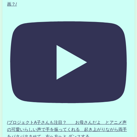
画？/
/プロジェクトA子さんも注目？ お母さんだよ とアニメ声
の可愛いらしい声で手を振ってくれる 起き上がりながら両手
をパタパタさせて 右へ左へと ダンスする