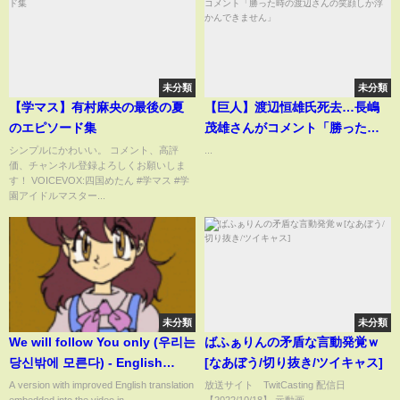
未分類
未分類
【学マス】有村麻央の最後の夏
【巨人】渡辺恒雄氏死去…長嶋
のエピソード集
茂雄さんがコメント「勝った時
の渡辺さんの笑顔しか浮かんで
シンプルにかわいい。 コメント、高評
...
価、チャンネル登録よろしくお願いしま
きません」
す！ VOICEVOX:四国めたん #学マス #学
園アイドルマスター...
未分類
未分類
We will follow You only (우리는
ばふぁりんの矛盾な言動発覚ｗ
당신밖에 모른다) - English
[なあぼう/切り抜き/ツイキャス]
karaoke
A version with improved English translation
放送サイト TwitCasting 配信日