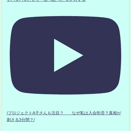
/プロジェクトA子さんも注目？ なぜ私は入会拒否？真相が
刺さる3分間？/