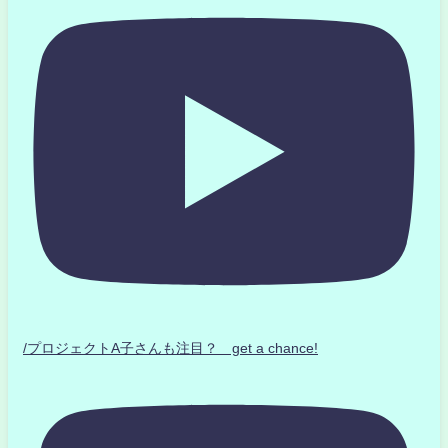
/プロジェクトA子さんも注目？ get a chance!