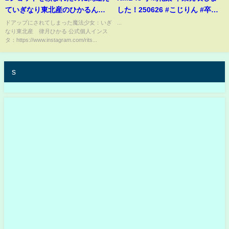
ていぎなり東北産のひかるんの
した！250626 #こじりん #卒業
動画を撮ってしまいました。
発表 #5期生 #キャプテン
ドアップにされてしまった魔法少女：いぎ
...
なり東北産 律月ひかる 公式個人インス
#shorts
タ：https://www.instagram.com/rits...
s