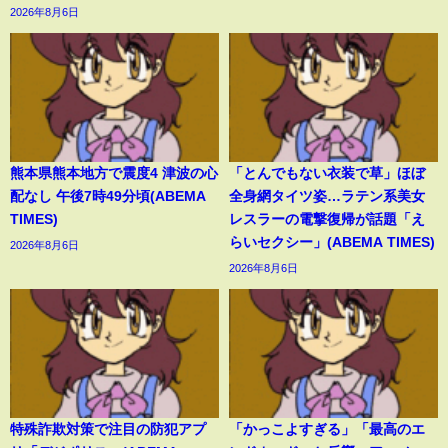
2026年8月6日
熊本県熊本地方で震度4 津波の心
「とんでもない衣装で草」ほぼ
配なし 午後7時49分頃(ABEMA
全身網タイツ姿…ラテン系美女
TIMES)
レスラーの電撃復帰が話題「え
らいセクシー」(ABEMA TIMES)
2026年8月6日
2026年8月6日
特殊詐欺対策で注目の防犯アプ
「かっこよすぎる」「最高のエ