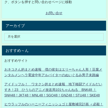
ク、ボタンを押すと問い合わせページに移動
お問い合せ
アーカイブ
おすすめ～ん
おすすめサイト
おネコさん的まとめ速報 僕の彼女はエリーちゃん人形！豆腐メ
ンタルメンヘラ電波中年アルバイターのぬいぐるみ男子末路編
アイドッフル！ ワタクシ的まとめ速報 地下格闘アイドルだい
すき！23 ひうらのアニメ放送局101ちゃんねる BNK48 ！
SNH48！JKT48！MNL48！SGO48！GNZ48！STU48！SKE48
ヒウラッフルのハーニーフィニッシュゴミ屋敷補完計画 ＜必殺！