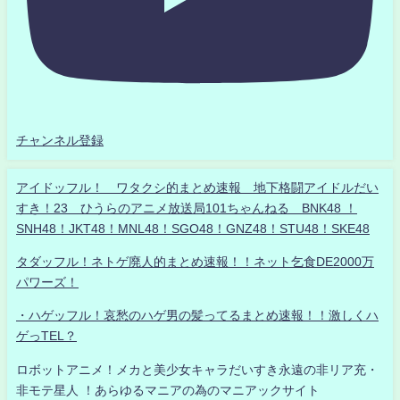
チャンネル登録
アイドッフル！ ワタクシ的まとめ速報 地下格闘アイドルだい
すき！23 ひうらのアニメ放送局101ちゃんねる BNK48 ！
SNH48！JKT48！MNL48！SGO48！GNZ48！STU48！SKE48
タダッフル！ネトゲ廃人的まとめ速報！！ネット乞食DE2000万
パワーズ！
・ハゲッフル！哀愁のハゲ男の髪ってるまとめ速報！！激しくハ
ゲっTEL？
ロボットアニメ！メカと美少女キャラだいすき永遠の非リア充・
非モテ星人 ！あらゆるマニアの為のマニアックサイト