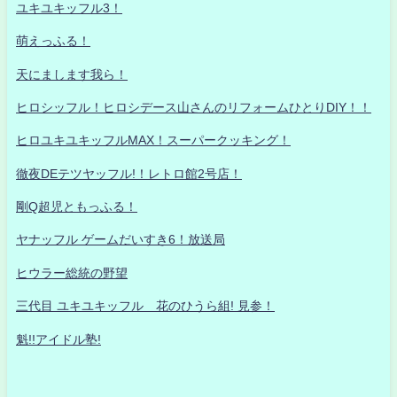
ユキユキッフル3！
萌えっふる！
天にまします我ら！
ヒロシッフル！ヒロシデース山さんのリフォームひとりDIY！！
ヒロユキユキッフルMAX！スーパークッキング！
徹夜DEテツヤッフル!！レトロ館2号店！
剛Q超児ともっふる！
ヤナッフル ゲームだいすき6！放送局
ヒウラー総統の野望
三代目 ユキユキッフル 花のひうら組! 見参！
魁!!アイドル塾!