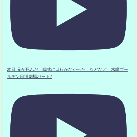
本日 兄が死んだ 葬式には行かなかった などなど 木曜ゴー
ルデン日浦劇場パート7