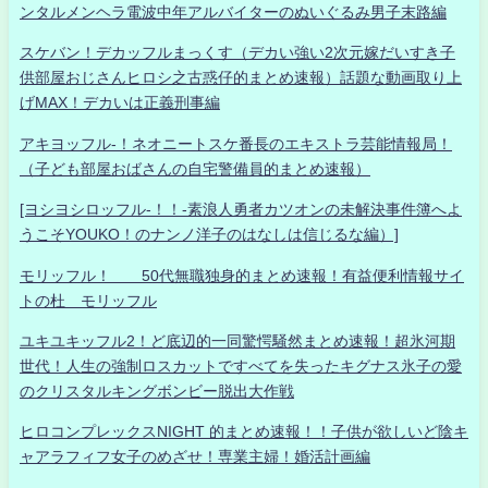
ンタルメンヘラ電波中年アルバイターのぬいぐるみ男子末路編
スケバン！デカッフルまっくす（デカい強い2次元嫁だいすき子
供部屋おじさんヒロシ之古惑仔的まとめ速報）話題な動画取り上
げMAX！デカいは正義刑事編
アキヨッフル-！ネオニートスケ番長のエキストラ芸能情報局！
（子ども部屋おばさんの自宅警備員的まとめ速報）
[ヨシヨシロッフル-！！-素浪人勇者カツオンの未解決事件簿へよ
うこそYOUKO！のナンノ洋子のはなしは信じるな編）]
モリッフル！ 50代無職独身的まとめ速報！有益便利情報サイ
トの杜 モリッフル
ユキユキッフル2！ど底辺的一同驚愕騒然まとめ速報！超氷河期
世代！人生の強制ロスカットですべてを失ったキグナス氷子の愛
のクリスタルキングボンビー脱出大作戦
ヒロコンプレックスNIGHT 的まとめ速報！！子供が欲しいど陰キ
ャアラフィフ女子のめざせ！専業主婦！婚活計画編