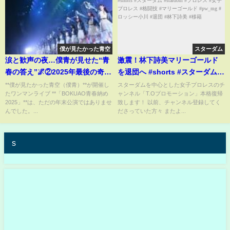
僕が見たかった青空
スターダム
涙と歓声の夜…僕青が見せた“青
激震！林下詩美マリーゴールド
春の答え”🌌②2025年最後の奇跡
を退団へ #shorts #スターダム
｜僕が見たかった青空、未来へ
#stardom #プロレス #女子プロ
**僕が見たかった青空（僕青）**が開催し
スターダムを中心とした女子プロレスのチ
たワンマンライブ **「BOKUAO青春納め
ャンネル「T.Oプロモーション」本格復帰
羽ばたく瞬間✨#僕が見たかった
レス #格闘技 #マリーゴールド
2025」**は、ただの年末公演ではありませ
致します！ 以前、チャンネル登録してく
青空#僕青#BOKUAO#青春納め
#pw_mg #ロッシー小川 #退団 #
んでした。...
ださっていた方々 またよ...
2025#アイドルライブ
林下詩美 #移籍
s