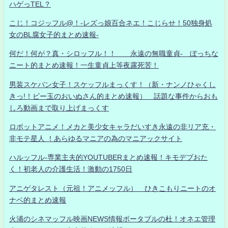
ハゲっTEL？
こじ！コジッフル@！-レズっ娘百合ネエ！こじらせ！50独身処
女のBL腐女子的まとめ速報-
何だ！何が？真・シロッフル！！ 永遠の無職童貞- ぼっちな
ニート的まとめ速報！一生童貞上等夜露死苦！
男装スケバン女子！スケッフルまっくす！（新・ナンノひゃくし
きっ!！ビー玉のおいぬさん的まとめ速報） 話題な事件からおも
しろ動画まで取り上げまっくす
ロボットアニメ！メカと美少女キャラだいすき永遠の非リア充・
非モテ星人 ！あらゆるマニアの為のマニアックサイト
ハルッフル-専業主夫的YOUTUBERまとめ速報！キモデブおた
く！初老人の介護生活！激動の1750日
アニゲタレスト（元祖！アニメッフル） ひきこもりニートのオ
ナベ的まとめ速報
火浦のシネマッフル映画NEWS情報ポータブルの杜！オネエ管理