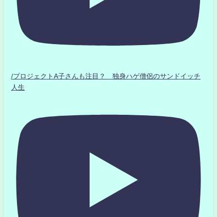
/プロジェクトA子さんも注目？ 独身ハゲ僧侶のサンドイッチ
人生