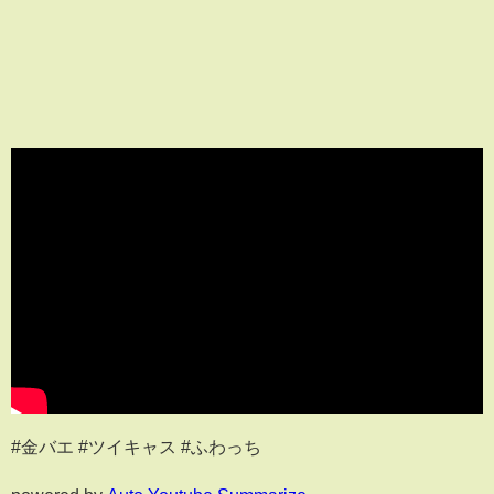
#金バエ #ツイキャス #ふわっち