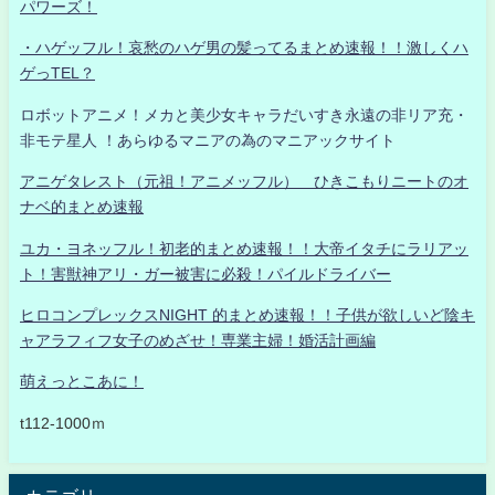
パワーズ！
・ハゲッフル！哀愁のハゲ男の髪ってるまとめ速報！！激しくハ
ゲっTEL？
ロボットアニメ！メカと美少女キャラだいすき永遠の非リア充・
非モテ星人 ！あらゆるマニアの為のマニアックサイト
アニゲタレスト（元祖！アニメッフル） ひきこもりニートのオ
ナベ的まとめ速報
ユカ・ヨネッフル！初老的まとめ速報！！大帝イタチにラリアッ
ト！害獣神アリ・ガー被害に必殺！パイルドライバー
ヒロコンプレックスNIGHT 的まとめ速報！！子供が欲しいど陰キ
ャアラフィフ女子のめざせ！専業主婦！婚活計画編
萌えっとこあに！
t112-1000ｍ