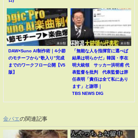
未分類
未分類
DAW×Suno AI制作術｜4小節
「無能な人を指揮官に選べば
のモチーフから“歌入り”完成
結果は明らかだ」韓国・李在
までのワークフロー公開【V5
明大統領 サッカー洪明甫 代
版】
表監督を批判 代表監督は辞
任表明「責任は全て私にあり
ます」と謝罪｜
TBS NEWS DIG
金バエ
の関連記事