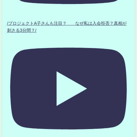
/プロジェクトA子さんも注目？ なぜ私は入会拒否？真相が
刺さる3分間？/