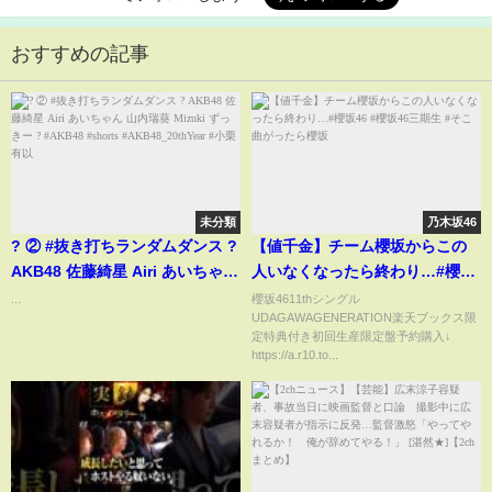
おすすめの記事
未分類
乃木坂46
? ② #抜き打ちランダムダンス ?
【値千金】チーム櫻坂からこの
AKB48 佐藤綺星 Airi あいちゃん
人いなくなったら終わり…#櫻坂
山内瑞葵 Mizuki ずっきー ?
46 #櫻坂46三期生 #そこ曲がっ
...
櫻坂4611thシングル
UDAGAWAGENERATION楽天ブックス限
#AKB48 #shorts
たら櫻坂
定特典付き初回生産限定盤予約購入↓
#AKB48_20thYear #小栗有以
https://a.r10.to...