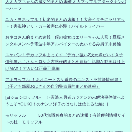
人オカマちゃんの鬼女的まとめ速報!オカマッフルアタックナンバ
ーハーフ
ユカ・ヨネッフル！初老的まとめ速報！！大帝イタチにラリアッ
ト！害獣神アリ・ガー被害に必殺！パイルドライバー
おネコさん的まとめ速報 僕の彼女はエリーちゃん人形！豆腐メ
ンタルメンヘラ電波中年アルバイターのぬいぐるみ男子末路編
スケバン！デカッフルまっくす（デカい強い2次元嫁だいすき子
供部屋おじさんヒロシ之古惑仔的まとめ速報）話題な動画取り上
げMAX！デカいは正義刑事編
アキヨッフル-！ネオニートスケ番長のエキストラ芸能情報局！
（子ども部屋おばさんの自宅警備員的まとめ速報）
[ヨシヨシロッフル-！！-素浪人勇者カツオンの未解決事件簿へよ
うこそYOUKO！のナンノ洋子のはなしは信じるな編）]
モリッフル！ 50代無職独身的まとめ速報！有益便利情報サイ
トの杜 モリッフル