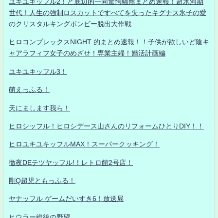
ユキユキッフル2！ど底辺的一同驚愕騒然まとめ速報！超氷河期
世代！人生の強制ロスカットですべてを失ったキグナス氷子の愛
のクリスタルキングボンビー脱出大作戦
ヒロコンプレックスNIGHT 的まとめ速報！！子供が欲しいど陰キ
ャアラフィフ女子のめざせ！専業主婦！婚活計画編
ユキユキッフル3！
萌えっふる！
天にまします我ら！
ヒロシッフル！ヒロシデース山さんのリフォームひとりDIY！！
ヒロユキユキッフルMAX！スーパークッキング！
徹夜DEテツヤッフル!！レトロ館2号店！
剛Q超児ともっふる！
ヤナッフル ゲームだいすき6！放送局
ヒウラー総統の野望