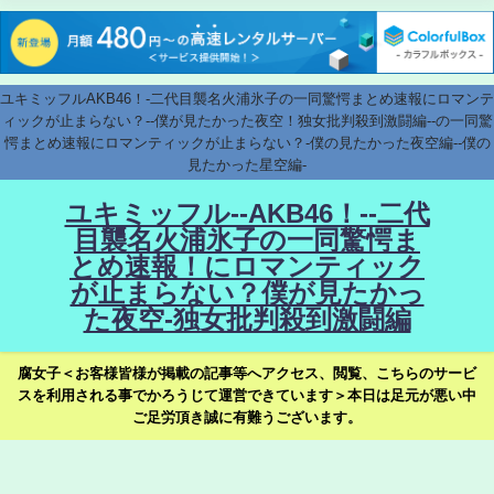
ユキミッフルAKB46！-二代目襲名火浦氷子の一同驚愕まとめ速報にロマンテ
ィックが止まらない？--僕が見たかった夜空！独女批判殺到激闘編--の一同驚
愕まとめ速報にロマンティックが止まらない？-僕の見たかった夜空編--僕の
見たかった星空編-
ユキミッフル--AKB46！--二代
目襲名火浦氷子の一同驚愕ま
とめ速報！にロマンティック
が止まらない？僕が見たかっ
た夜空-独女批判殺到激闘編
腐女子＜お客様皆様が掲載の記事等へアクセス、閲覧、こちらのサービ
スを利用される事でかろうじて運営できています＞本日は足元が悪い中
ご足労頂き誠に有難うございます。