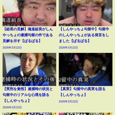
【組長の見解】魂道組長がしん
【しんやっちょ勾留中】勾留中
やっちょの逮捕勾留の件である
のしんやっちょがある発言をし
見解を示す【ぱるぱる】
ました【ぱるぱる】
2026年3月22日
2026年3月22日
【実刑を覚悟】逮捕時の状況と
【真実】勾留中の真実を語る
勾留中のリアルな心境を語る
【しんやっちょ】
【しんやっちょ】
2026年3月22日
2026年3月22日