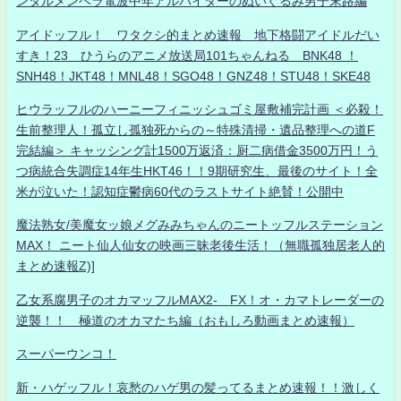
ンタルメンヘラ電波中年アルバイターのぬいぐるみ男子末路編
アイドッフル！ ワタクシ的まとめ速報 地下格闘アイドルだい
すき！23 ひうらのアニメ放送局101ちゃんねる BNK48 ！
SNH48！JKT48！MNL48！SGO48！GNZ48！STU48！SKE48
ヒウラッフルのハーニーフィニッシュゴミ屋敷補完計画 ＜必殺！
生前整理人！孤立し孤独死からの～特殊清掃・遺品整理への道F
完結編＞ キャッシング計1500万返済：厨二病借金3500万円！う
つ病統合失調症14年生HKT46！！9期研究生、最後のサイト！全
米が泣いた！認知症鬱病60代のラストサイト絶賛！公開中
魔法熟女/美魔女ッ娘メグみみちゃんのニートッフルステーション
MAX！ ニート仙人仙女の映画三昧老後生活！（無職孤独居老人的
まとめ速報Z)]
乙女系腐男子のオカマッフルMAX2- FX！オ・カマトレーダーの
逆襲！！ 極道のオカマたち編（おもしろ動画まとめ速報）
スーパーウンコ！
新・ハゲッフル！哀愁のハゲ男の髪ってるまとめ速報！！激しく