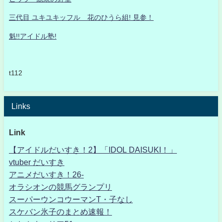
三代目 ユキユキッフル 花のひうら組! 見参！
魁!!アイドル塾!
t112
Links
Link
【アイドルだいすき！2】「IDOL DAISUKI！」
vtuber だいすき
アニメだいすき！26-
オラシオンの競馬グランプリ
スーパーウンコウーマンT・子なし
スケバン氷子のまとめ速報！