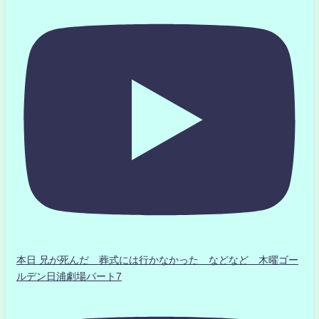
本日 兄が死んだ 葬式には行かなかった などなど 木曜ゴー
ルデン日浦劇場パート7