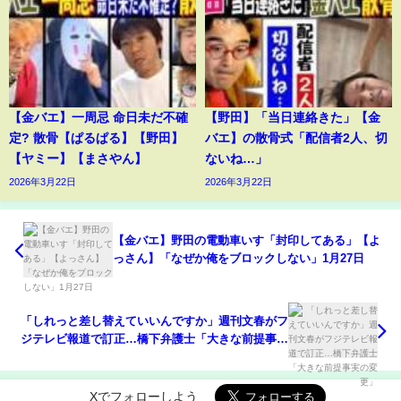
【金バエ】一周忌 命日未だ不確
【野田】「当日連絡きた」【金
定? 散骨【ぱるぱる】【野田】
バエ】の散骨式「配信者2人、切
【ヤミー】【まさやん】
ないね…」
2026年3月22日
2026年3月22日
【金バエ】野田の電動車いす「封印してある」【よ
っさん】「なぜか俺をブロックしない」1月27日
「しれっと差し替えていいんですか」週刊文春がフ
ジテレビ報道で訂正…橋下弁護士「大きな前提事実
の変更」
Xでフォローしよう