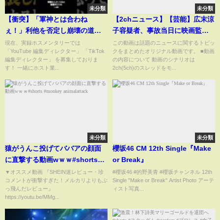
未分類
未分類
【衝突】「軍神とは合わね
【2chニュース】【芸能】広末涼
ぇ！」利他を否定し崩壊の道を
子容疑者、事故当日に映画監督
辿る…
と口論 撮影中に広末容疑者が
現在、実録ホスメンタリーでは
この動画は話題のニュースに関するトピッ
「YouTube 編集ディレクター」 「TikTok
クをまとめたオリジナル動画です。 ■動画
指示に反発…監督激怒「やって
編集ディレクター」 を募集しておりま
の内容について 動画のシナリオは
やれるか！ 俺が辞めてや
す！ 一緒にホスト業...
2ch(5ch)のスレッドをモ...
る！」 [湛然★]【2chまとめ】
未分類
未分類
猿がうんこ投げてババアの顔面
櫻坂46 CM 12th Single『Make
に直撃する動画wｗｗ#shorts
or Break』
#monkey animalattack
▼オススメ動画 『SHEIN迷レビュー・珍
#櫻坂46 #的野美青 #櫻坂チャンネル 12th
コメントが衝撃すぎた！メルカリよりもぶ
Single "Make or Break" Artist Photo アーテ
っ飛んだレビュー』
ィスト写真...
https://youtu.be/MMg...