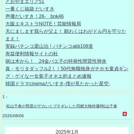
とおやまエリア51
一番くじ福袋 だいすき
声優だいすき！26- bnk46
大阪エキストラNOTE！芸能情報局
天にまします我らが父よ！ 願わくはわがドル円を守りた
まえ！
実録パチンコ梁山泊！パチンコakb108道
有益便利情報サイトの杜
病は木から！ 24金バエ子の特発性間質性肺炎
真・モリタダッフル2！！50代無職独身ガチホモ童貞ギン
グ・ゲイなー女装子オネエ的まとめ速報
韓国ドラマcinemaだいすき-僕が見たかった星空-
1 -
松山千春が態度がデカいとブチギレした同郷大物俳優#松山千春
2026/08/06
2025年1月