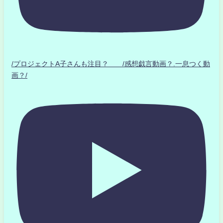
/プロジェクトA子さんも注目？ /感想戯言動画？.一息つく動
画？/