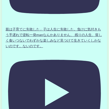
親は子育てに失敗した」子は人生に失敗した。負けに気付きも
う手遅れで逆転一発manなんかありません、 残りの人生、貧し
く食いつないでわずかな楽しみなど見つけて生きていくしかな
いのです。ないのです。