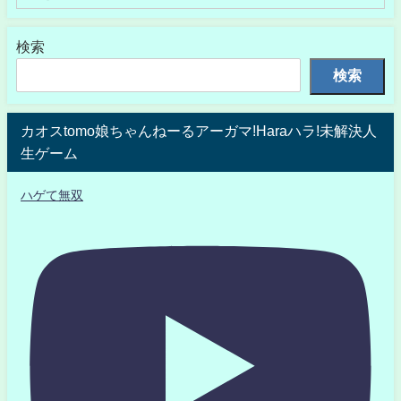
検索
検索
カオスtomo娘ちゃんねーるアーガマ!Haraハラ!未解決人
生ゲーム
ハゲて無双