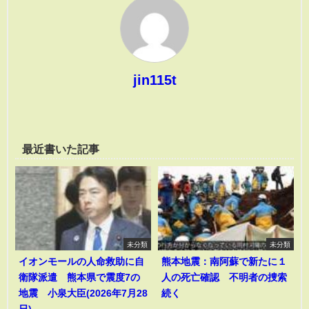
jin115t
最近書いた記事
未分類
未分類
イオンモールの人命救助に自
熊本地震：南阿蘇で新たに１
衛隊派遣 熊本県で震度7の
人の死亡確認 不明者の捜索
地震 小泉大臣(2026年7月28
続く
日)