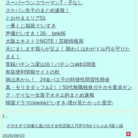
スーパーウンコウーマンT・子なし
スケバン氷子のまとめ速報！
とおやまエリア51
一番くじ福袋 だいすき
声優だいすき！26- bnk46
大阪エキストラNOTE！芸能情報局
天にまします我らが父よ！ 願わくはわがドル円を守りた
まえ！
実録パチンコ梁山泊！パチンコakb108道
有益便利情報サイトの杜
病は木から！ 24金バエ子の特発性間質性肺炎
真・モリタダッフル2！！50代無職独身ガチホモ童貞ギン
グ・ゲイなー女装子オネエ的まとめ速報
韓国ドラマcinemaだいすき-僕が見たかった星空-
1 -
デ力すぎて俳優も逃げ出す女性芸能人TOP3 #ゆうちゃみ #菜々緒
2026/08/10