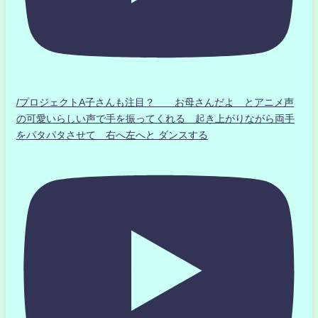
/プロジェクトA子さんも注目？ お母さんだよ とアニメ声
の可愛いらしい声で手を振ってくれる 起き上がりながら両手
をパタパタさせて 右へ左へと ダンスする