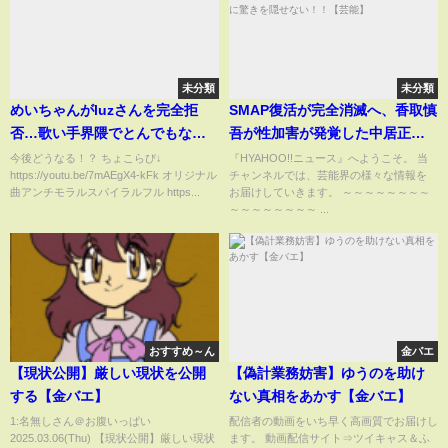
未分類
未分類
めいちゃんがluzさんを完全拒
SMAP復活が完全消滅へ、香取慎
否…歌い手界隈でとんでもない
吾が性加害が発覚した中居正広
事に… #ポケカメン
にブチギレている真相に驚きを
今後どうなる！？ ちょこらび↓
『HYAHOO!!ニュース』へようこそ。 当
https://youtu.be/7mAEgX4-kFk オリジナル
チャンネルでは、芸能界の様々な情報を
隠せない！！【芸能】
曲アンチモラルスパイラルフル https...
お届けしていきます。 ～～～～～～～～
～～～～～～～～ ...
おすすめ～ん
金バエ
【現状公開】厳しい現状を公開
【偽計業務妨害】ゆうのを助け
する【金バエ】
ない真相をあかす【金バエ】
1:名無しさん＠お腹いっぱい
配信者の動画をいち早く高画質でお届けし
2025.03.06(Thu) 【現状公開】厳しい現状
ます。 動画配信サイト⇒ツイキャス＆ふ