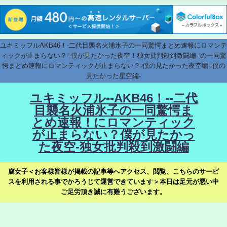
ユキミッフルAKB46！-二代目襲名火浦氷子の一同驚愕まとめ速報にロマンテ
ィックが止まらない？--僕が見たかった夜空！独女批判殺到激闘編--の一同驚
愕まとめ速報にロマンティックが止まらない？-僕の見たかった夜空編--僕の
見たかった星空編-
ユキミッフル--AKB46！--二代
目襲名火浦氷子の一同驚愕ま
とめ速報！にロマンティック
が止まらない？僕が見たかっ
た夜空-独女批判殺到激闘編
腐女子＜お客様皆様が掲載の記事等へアクセス、閲覧、こちらのサービ
スを利用される事でかろうじて運営できています＞本日は足元が悪い中
ご足労頂き誠に有難うございます。