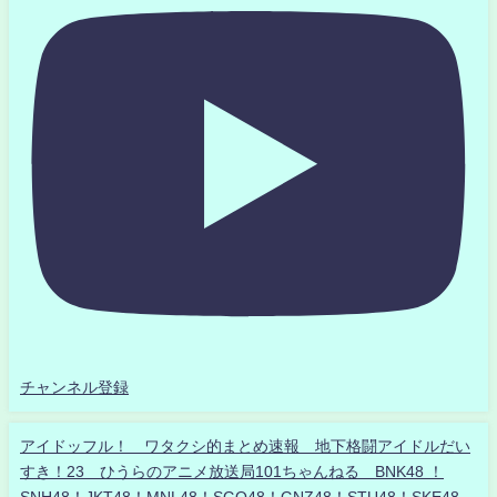
チャンネル登録
アイドッフル！ ワタクシ的まとめ速報 地下格闘アイドルだい
すき！23 ひうらのアニメ放送局101ちゃんねる BNK48 ！
SNH48！JKT48！MNL48！SGO48！GNZ48！STU48！SKE48