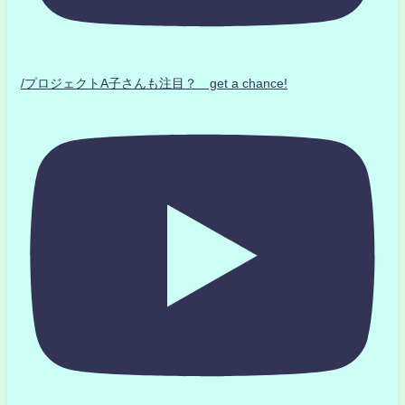
/プロジェクトA子さんも注目？ get a chance!