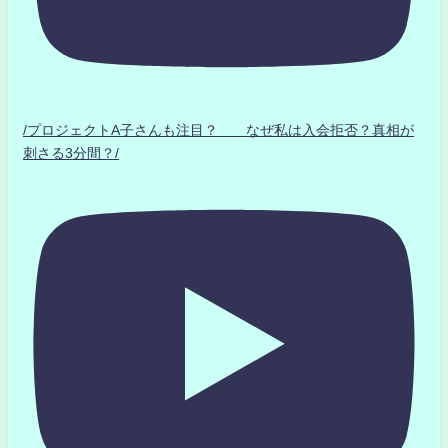
/プロジェクトA子さんも注目？ なぜ私は入会拒否？真相が
刺さる3分間？/