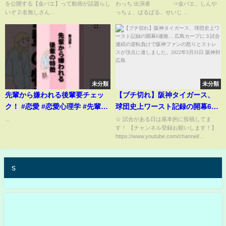
を公開する【金バエ】って動画が話題らし
わっち 出演者 ⇒金バエ、しんや
いぞ 2:名無しさん...
っちょ、ぱるぱる、せいじ ...
未分類
未分類
先輩から嫌われる後輩要チェッ
【ブチ切れ】阪神タイガース、
ク！ #恋愛 #恋愛心理学 #先輩後
球団史上ワースト記録の開幕6連
輩
敗... 広島カープに３試合連続の
...
☆ 試合がある日は基本的に投稿してま
す！ 【チャンネル登録お願いします！】
逆転負けで阪神ファンの怒りと
https://www.youtube.com/channel/...
ストレスが頂点に達しました。
2022年3月31日 阪神対広島
s