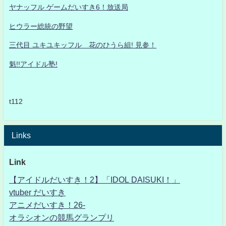
ヤナッフル ゲームだいすき6！放送局
ヒウラー総統の野望
三代目 ユキユキッフル 花のひうら組! 見参！
魁!!アイドル塾!
t112
Links
Link
【アイドルだいすき！2】「IDOL DAISUKI！」
vtuber だいすき
アニメだいすき！26-
オラシオンの競馬グランプリ