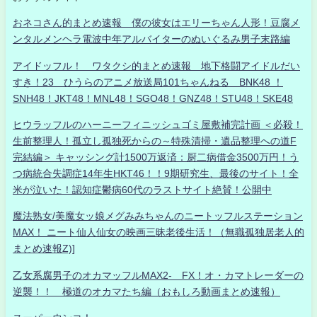
おネコさん的まとめ速報 僕の彼女はエリーちゃん人形！豆腐メ
ンタルメンヘラ電波中年アルバイターのぬいぐるみ男子末路編
アイドッフル！ ワタクシ的まとめ速報 地下格闘アイドルだい
すき！23 ひうらのアニメ放送局101ちゃんねる BNK48 ！
SNH48！JKT48！MNL48！SGO48！GNZ48！STU48！SKE48
ヒウラッフルのハーニーフィニッシュゴミ屋敷補完計画 ＜必殺！
生前整理人！孤立し孤独死からの～特殊清掃・遺品整理への道F
完結編＞ キャッシング計1500万返済：厨二病借金3500万円！う
つ病統合失調症14年生HKT46！！9期研究生、最後のサイト！全
米が泣いた！認知症鬱病60代のラストサイト絶賛！公開中
魔法熟女/美魔女ッ娘メグみみちゃんのニートッフルステーション
MAX！ ニート仙人仙女の映画三昧老後生活！（無職孤独居老人的
まとめ速報Z)]
乙女系腐男子のオカマッフルMAX2- FX！オ・カマトレーダーの
逆襲！！ 極道のオカマたち編（おもしろ動画まとめ速報）