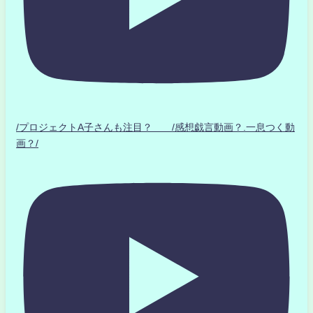
/プロジェクトA子さんも注目？ /感想戯言動画？.一息つく動
画？/