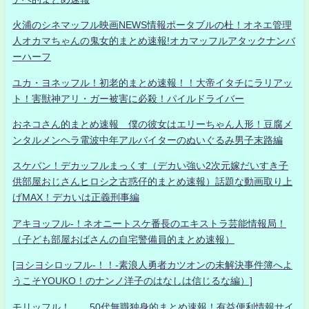
火浦のシネマッフル映画NEWS情報ポータブルの杜！オネエ管理
人オカマちゃんの鬼女的まとめ速報!オカマッフルアタックナンバ
ーハーフ
ユカ・ヨネッフル！初老的まとめ速報！！大帝イタチにラリアッ
ト！害獣神アリ・ガー被害に必殺！パイルドライバー
おネコさん的まとめ速報 僕の彼女はエリーちゃん人形！豆腐メ
ンタルメンヘラ電波中年アルバイターのぬいぐるみ男子末路編
スケバン！デカッフルまっくす（デカい強い2次元嫁だいすき子
供部屋おじさんヒロシ之古惑仔的まとめ速報）話題な動画取り上
げMAX！デカいは正義刑事編
アキヨッフル-！ネオニートスケ番長のエキストラ芸能情報局！
（子ども部屋おばさんの自宅警備員的まとめ速報）
[ヨシヨシロッフル-！！-素浪人勇者カツオンの未解決事件簿へよ
うこそYOUKO！のナンノ洋子のはなしは信じるな編）]
モリッフル！ 50代無職独身的まとめ速報！有益便利情報サイ