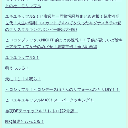
トの杜 モリッフル
ユキユキッフル2！ど底辺的一同驚愕騒然まとめ速報！超氷河期
世代！人生の強制ロスカットですべてを失ったキグナス氷子の愛
のクリスタルキングボンビー脱出大作戦
ヒロコンプレックスNIGHT 的まとめ速報！！子供が欲しいど陰キ
ャアラフィフ女子のめざせ！専業主婦！婚活計画編
ユキユキッフル3！
萌えっふる！
天にまします我ら！
ヒロシッフル！ヒロシデース山さんのリフォームひとりDIY！！
ヒロユキユキッフルMAX！スーパークッキング！
徹夜DEテツヤッフル!！レトロ館2号店！
剛Q超児ともっふる！