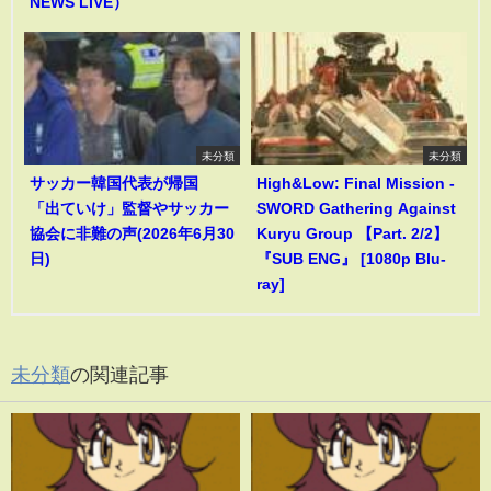
NEWS LIVE）
未分類
未分類
サッカー韓国代表が帰国
High&Low: Final Mission -
「出ていけ」監督やサッカー
SWORD Gathering Against
協会に非難の声(2026年6月30
Kuryu Group 【Part. 2/2】
日)
『SUB ENG』 [1080p Blu-
ray]
未分類
の関連記事