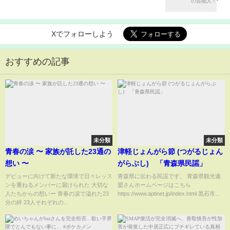
Xでフォローしよう
おすすめの記事
未分類
未分類
青春の涙 〜 家族が託した23通の
津軽じょんがら節 (つがるじょん
想い 〜
がらぶし) 「青森県民謡」
デビューに向けて新たな環境で日々レッス
青森県に伝わる民謡です。 青森県観光連
ンを重ねるメンバーに届けられた 大切な
盟さんホームページはこちら
人たちからの想いー 青春の涙で溢れた23
https://www.aptinet.jp/index.html 黒石市...
分の絆 23人それぞれの...