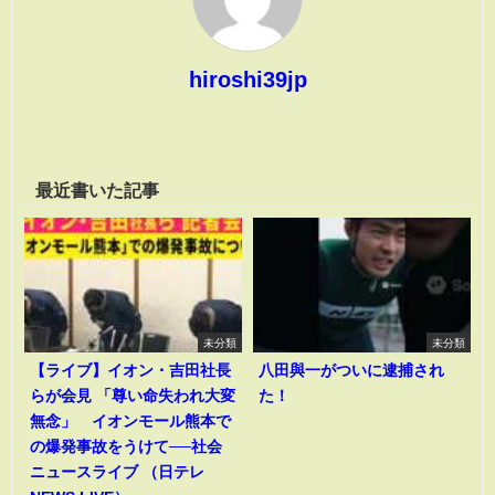
hiroshi39jp
最近書いた記事
未分類
未分類
【ライブ】イオン・吉田社長
八田與一がついに逮捕され
らが会見 「尊い命失われ大変
た！
無念」 イオンモール熊本で
の爆発事故をうけて──社会
ニュースライブ （日テレ