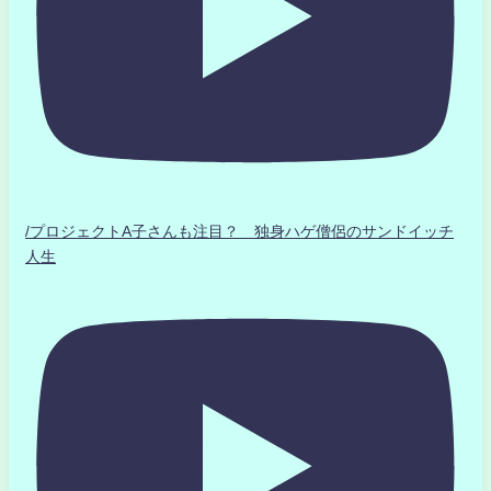
/プロジェクトA子さんも注目？ 独身ハゲ僧侶のサンドイッチ
人生