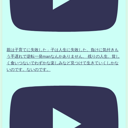
親は子育てに失敗した」子は人生に失敗した。負けに気付きも
う手遅れで逆転一発manなんかありません、 残りの人生、貧し
く食いつないでわずかな楽しみなど見つけて生きていくしかな
いのです。ないのです。