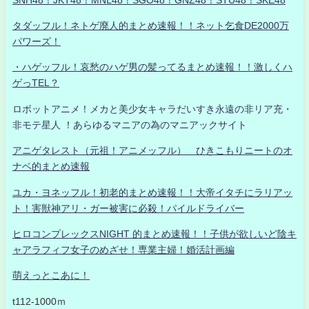
タダッフル！ネトゲ廃人的まとめ速報！！ネット乞食DE2000万
パワーズ！
・ハゲッフル！哀愁のハゲ男の髪ってるまとめ速報！！激しくハ
ゲっTEL？
ロボットアニメ！メカと美少女キャラだいすき永遠の非リア充・
非モテ星人 ！あらゆるマニアの為のマニアックサイト
アニゲタレスト（元祖！アニメッフル） ひきこもりニートのオ
ナベ的まとめ速報
ユカ・ヨネッフル！初老的まとめ速報！！大帝イタチにラリアッ
ト！害獣神アリ・ガー被害に必殺！パイルドライバー
ヒロコンプレックスNIGHT 的まとめ速報！！子供が欲しいど陰キ
ャアラフィフ女子のめざせ！専業主婦！婚活計画編
萌えっとこあに！
t112-1000ｍ