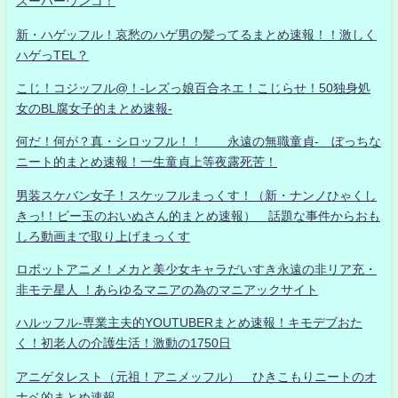
スーパーウンコ！
新・ハゲッフル！哀愁のハゲ男の髪ってるまとめ速報！！激しく
ハゲっTEL？
こじ！コジッフル@！-レズっ娘百合ネエ！こじらせ！50独身処
女のBL腐女子的まとめ速報-
何だ！何が？真・シロッフル！！ 永遠の無職童貞- ぼっちな
ニート的まとめ速報！一生童貞上等夜露死苦！
男装スケバン女子！スケッフルまっくす！（新・ナンノひゃくし
きっ!！ビー玉のおいぬさん的まとめ速報） 話題な事件からおも
しろ動画まで取り上げまっくす
ロボットアニメ！メカと美少女キャラだいすき永遠の非リア充・
非モテ星人 ！あらゆるマニアの為のマニアックサイト
ハルッフル-専業主夫的YOUTUBERまとめ速報！キモデブおた
く！初老人の介護生活！激動の1750日
アニゲタレスト（元祖！アニメッフル） ひきこもりニートのオ
ナベ的まとめ速報