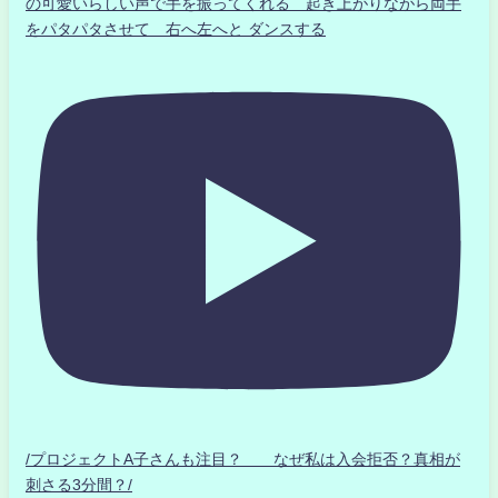
の可愛いらしい声で手を振ってくれる 起き上がりながら両手
をパタパタさせて 右へ左へと ダンスする
/プロジェクトA子さんも注目？ なぜ私は入会拒否？真相が
刺さる3分間？/