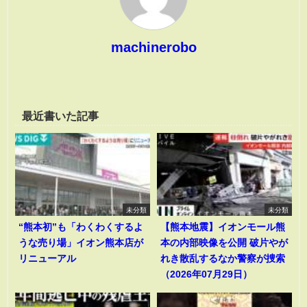
machinerobo
最近書いた記事
未分類
未分類
“熊本初”も「わくわくするよ
【熊本地震】イオンモール熊
うな売り場」イオン熊本店が
本の内部映像を公開 破片やが
リニューアル
れき散乱するなか警察が捜索
（2026年07月29日）