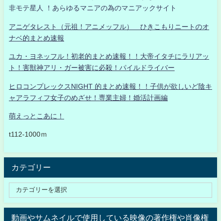
非モテ星人 ！あらゆるマニアの為のマニアックサイト
アニゲタレスト（元祖！アニメッフル） ひきこもりニートのオ
ナベ的まとめ速報
ユカ・ヨネッフル！初老的まとめ速報！！大帝イタチにラリアッ
ト！害獣神アリ・ガー被害に必殺！パイルドライバー
ヒロコンプレックスNIGHT 的まとめ速報！！子供が欲しいど陰キ
ャアラフィフ女子のめざせ！専業主婦！婚活計画編
萌えっとこあに！
t112-1000ｍ
カテゴリー
動画やサムネイルで使用している映像の著作権や肖像権