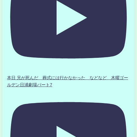
本日 兄が死んだ 葬式には行かなかった などなど 木曜ゴー
ルデン日浦劇場パート7