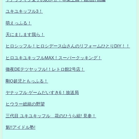
ユキユキッフル3！
萌えっふる！
天にまします我ら！
ヒロシッフル！ヒロシデース山さんのリフォームひとりDIY！！
ヒロユキユキッフルMAX！スーパークッキング！
徹夜DEテツヤッフル!！レトロ館2号店！
剛Q超児ともっふる！
ヤナッフル ゲームだいすき6！放送局
ヒウラー総統の野望
三代目 ユキユキッフル 花のひうら組! 見参！
魁!!アイドル塾!