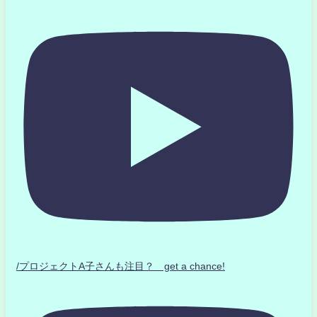
/プロジェクトA子さんも注目？ get a chance!