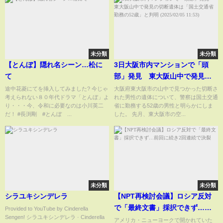
未分類
未分類
【とんぼ】隠れ名シーン…松に
3日大阪市内マンションで「頭
て
部」発見 東大阪山中で発見の
切断遺体は「国土交通省勤務の
途中花菱にてを挿入してみました? 今じゃ
大阪府東大阪市の山中で見つかった切断さ
考えられない８０年代ドラマ「とんぼ」よ
れた男性の遺体について、警察は国土交通
52歳」と判明 (2025/02/05
り・・・今、令和に必要なのは小川英二
省に勤務する52歳の男性と明らかにしま
11:53)
だ！ #長渕剛 #とんぼ ...
した。 先月、東大阪市の空...
未分類
未分類
シラユキシンデレラ
【NPT再検討会議】ロシア反対
で「最終文書」採択できず…前
Provided to YouTube by Cinderella
Sengen! シラユキシンデレラ · Cinderella
回に続き2回連続で決裂
アメリカ・ニューヨークで開かれていた