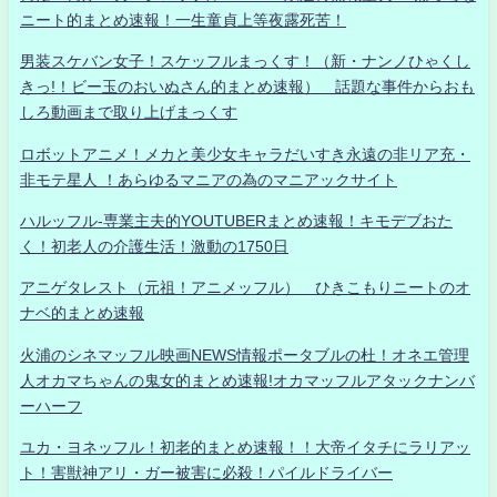
ニート的まとめ速報！一生童貞上等夜露死苦！
男装スケバン女子！スケッフルまっくす！（新・ナンノひゃくし
きっ!！ビー玉のおいぬさん的まとめ速報） 話題な事件からおも
しろ動画まで取り上げまっくす
ロボットアニメ！メカと美少女キャラだいすき永遠の非リア充・
非モテ星人 ！あらゆるマニアの為のマニアックサイト
ハルッフル-専業主夫的YOUTUBERまとめ速報！キモデブおた
く！初老人の介護生活！激動の1750日
アニゲタレスト（元祖！アニメッフル） ひきこもりニートのオ
ナベ的まとめ速報
火浦のシネマッフル映画NEWS情報ポータブルの杜！オネエ管理
人オカマちゃんの鬼女的まとめ速報!オカマッフルアタックナンバ
ーハーフ
ユカ・ヨネッフル！初老的まとめ速報！！大帝イタチにラリアッ
ト！害獣神アリ・ガー被害に必殺！パイルドライバー