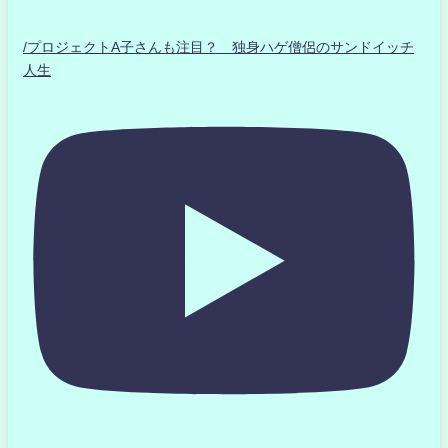
/プロジェクトA子さんも注目？ 独身ハゲ僧侶のサンドイッチ
人生