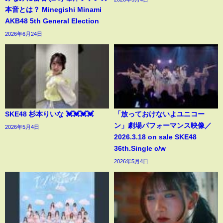
本音とは？ Minegishi Minami
AKB48 5th General Election
2026年6月24日
SKE48 杉本りいな 💓💓💓💓
「放っておけないよユニコー
ン」劇場パフォーマンス映像／
2026年5月4日
2026.3.18 on sale SKE48
36th.Single c/w
2026年5月4日