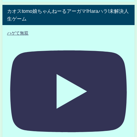
カオスtomo娘ちゃんねーるアーガマ!Haraハラ!未解決人
生ゲーム
ハゲて無双