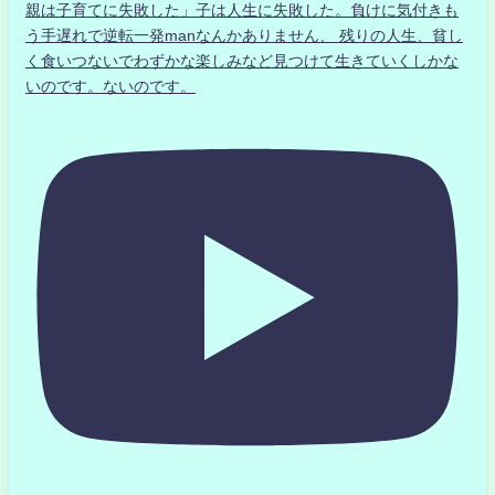
親は子育てに失敗した」子は人生に失敗した。負けに気付きも
う手遅れで逆転一発manなんかありません、 残りの人生、貧し
く食いつないでわずかな楽しみなど見つけて生きていくしかな
いのです。ないのです。