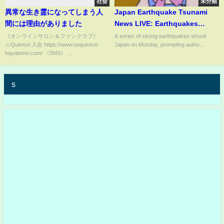
社会
未分類
異常な生き霊になってしまう人
Japan Earthquake Tsunami
間には理由がありました
News LIVE: Earthquakes
Strikes Japan | Triggering
《オンラインサロン＆ファンクラブ》
A series of strong earthquakes struck
☆Quence:入会 https://www.sequence-
Japan on Monday, prompting autho...
Tsunami |India Today LIVE
hayatomo.com/ 《SNS》 ...
s