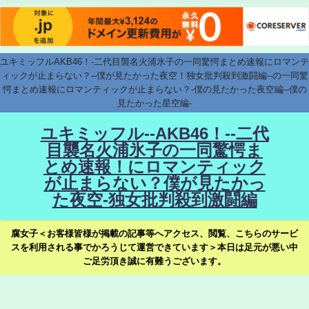
ユキミッフルAKB46！-二代目襲名火浦氷子の一同驚愕まとめ速報にロマンテ
ィックが止まらない？--僕が見たかった夜空！独女批判殺到激闘編--の一同驚
愕まとめ速報にロマンティックが止まらない？-僕の見たかった夜空編--僕の
見たかった星空編-
ユキミッフル--AKB46！--二代
目襲名火浦氷子の一同驚愕ま
とめ速報！にロマンティック
が止まらない？僕が見たかっ
た夜空-独女批判殺到激闘編
腐女子＜お客様皆様が掲載の記事等へアクセス、閲覧、こちらのサービ
スを利用される事でかろうじて運営できています＞本日は足元が悪い中
ご足労頂き誠に有難うございます。