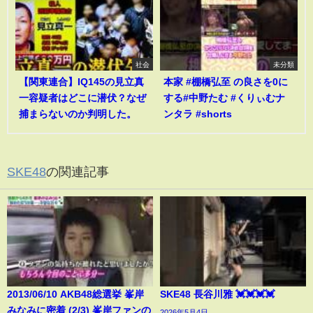
社会
未分類
【関東連合】IQ145の見立真
本家 #棚橋弘至 の良さを0に
一容疑者はどこに潜伏？なぜ
する#中野たむ #くりぃむナ
捕まらないのか判明した。
ンタラ #shorts
SKE48
の関連記事
2013/06/10 AKB48総選挙 峯岸
SKE48 長谷川雅 💓💓💓💓
みなみに密着 (2/3) 峯岸ファンの
2026年5月4日