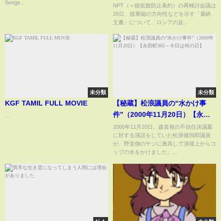
Senge...
NPT（＝核拡散防止条約）の再検討会議は
26日、核軍縮の方向性などを示す「最終
文書」について、ロシアの反...
未分類
未分類
KGF TAMIL FULL MOVIE
【秘蔵】松浪議員の“水かけ事
件”（2000年11月20日）【永田
...
町365～今日は何の日】
2000年11月20日。森首相の不信任決議案
に対する演説をしていた松浪健四郎議員
が、野党側のヤジに激高して演壇上からコ
ップの水をかけました。...