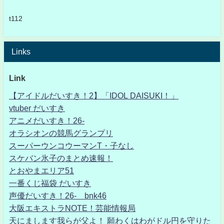
t112
Links
Link
【アイドルだいすき！2】「IDOL DAISUKI！」
vtuber だいすき
アニメだいすき！26-
オラシオンの競馬グランプリ
スーパーウンコウーマンT・子なし
スケバン氷子のまとめ速報！
とおやまエリア51
一番くじ福袋 だいすき
声優だいすき！26- bnk46
大阪エキストラNOTE！芸能情報局
天にまします我らが父よ！ 願わくはわがドル円を守りた