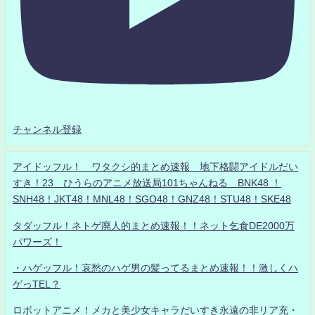
チャンネル登録
アイドッフル！ ワタクシ的まとめ速報 地下格闘アイドルだい
すき！23 ひうらのアニメ放送局101ちゃんねる BNK48 ！
SNH48！JKT48！MNL48！SGO48！GNZ48！STU48！SKE48
タダッフル！ネトゲ廃人的まとめ速報！！ネット乞食DE2000万
パワーズ！
・ハゲッフル！哀愁のハゲ男の髪ってるまとめ速報！！激しくハ
ゲっTEL？
ロボットアニメ！メカと美少女キャラだいすき永遠の非リア充・