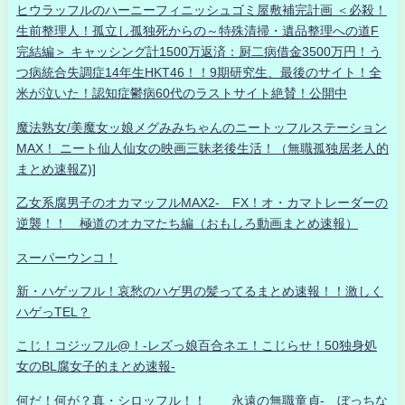
ヒウラッフルのハーニーフィニッシュゴミ屋敷補完計画 ＜必殺！
生前整理人！孤立し孤独死からの～特殊清掃・遺品整理への道F
完結編＞ キャッシング計1500万返済：厨二病借金3500万円！う
つ病統合失調症14年生HKT46！！9期研究生、最後のサイト！全
米が泣いた！認知症鬱病60代のラストサイト絶賛！公開中
魔法熟女/美魔女ッ娘メグみみちゃんのニートッフルステーション
MAX！ ニート仙人仙女の映画三昧老後生活！（無職孤独居老人的
まとめ速報Z)]
乙女系腐男子のオカマッフルMAX2- FX！オ・カマトレーダーの
逆襲！！ 極道のオカマたち編（おもしろ動画まとめ速報）
スーパーウンコ！
新・ハゲッフル！哀愁のハゲ男の髪ってるまとめ速報！！激しく
ハゲっTEL？
こじ！コジッフル@！-レズっ娘百合ネエ！こじらせ！50独身処
女のBL腐女子的まとめ速報-
何だ！何が？真・シロッフル！！ 永遠の無職童貞- ぼっちな