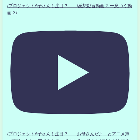
/プロジェクトA子さんも注目？ /感想戯言動画？.一息つく動
画？/
/プロジェクトA子さんも注目？ お母さんだよ とアニメ声