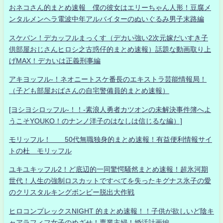
おネコさん的まとめ速報 僕の彼女はエリーちゃん人形！豆腐メ
ンタルメンヘラ電波中年アルバイターのぬいぐるみ男子末路編
スケバン！デカッフルまっくす（デカい強い2次元嫁だいすき子
供部屋おじさんヒロシ之古惑仔的まとめ速報）話題な動画取り上
げMAX！デカいは正義刑事編
アキヨッフル-！ネオニートスケ番長のエキストラ芸能情報局！
（子ども部屋おばさんの自宅警備員的まとめ速報）
[ヨシヨシロッフル-！！-素浪人勇者カツオンの未解決事件簿へよ
うこそYOUKO！のナンノ洋子のはなしは信じるな編）]
モリッフル！ 50代無職独身的まとめ速報！有益便利情報サイ
トの杜 モリッフル
ユキユキッフル2！ど底辺的一同驚愕騒然まとめ速報！超氷河期
世代！人生の強制ロスカットですべてを失ったキグナス氷子の愛
のクリスタルキングボンビー脱出大作戦
ヒロコンプレックスNIGHT 的まとめ速報！！子供が欲しいど陰キ
ャアラフィフ女子のめざせ！専業主婦！婚活計画編