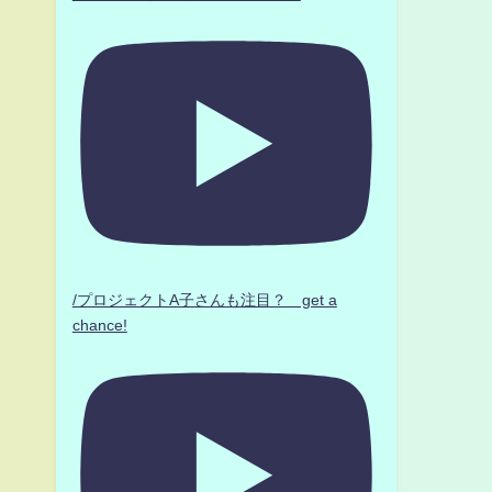
/プロジェクトA子さんも注目？ get a
chance!