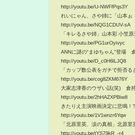
http://youtu.be/U-NWFfPqs3Y
れいにゃん、さや姉に「山本ぉ！
http://youtu.be/NQG1CDUV-sA
「キレるさや姉」山本彩 小笠原
http://youtu.be/PG1urOyivyc
ANNに謎の“まゆちゃん”登場 
http://youtu.be/D_c0H6lLJQ8
「カップ数公表をガチで拒否るき
http://youtu.be/cog8ZKM676Y
大家志津香のウザい話(笑) 倉
http://youtu.be/2hHAZXPBiw8
きたりえ主演映画決定に悲鳴！?
http://youtu.be/1V1wnzr6Yqw
「北原里英、涙の真相」北原里英
http://youtu.be/tYS79kR_-r4