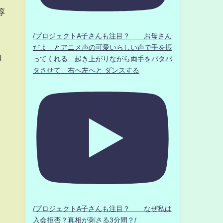
淳
/プロジェクトA子さんも注目？ お母さん
だよ とアニメ声の可愛いらしい声で手を振
山
ってくれる 起き上がりながら両手をパタパ
タさせて 右へ左へと ダンスする
/プロジェクトA子さんも注目？ なぜ私は
入会拒否？真相が刺さる3分間？/