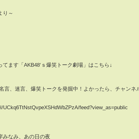
より～
ってます「AKB48‘ｓ爆笑トーク劇場」はこちら↓
ーの名言、迷言、爆笑トークを発掘中！よかったら、チャンネ
nel/UCkq6TtNstQvpeXSHdWbZPzA/feed?view_as=public
峯岸みなみ、あの日の夜