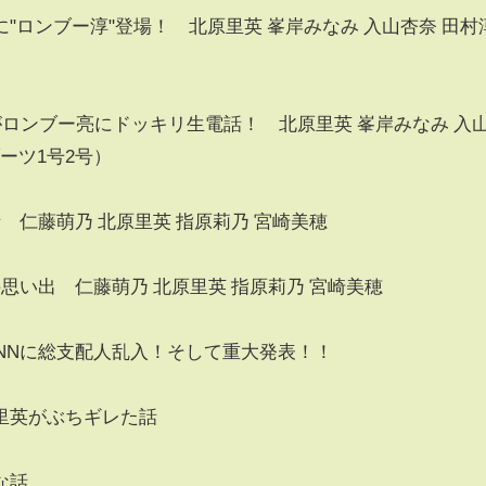
に"ロンブー淳"登場！ 北原里英 峯岸みなみ 入山杏奈 田村
）
んがロンブー亮にドッキリ生電話！ 北原里英 峯岸みなみ 入
ーツ1号2号）
 仁藤萌乃 北原里英 指原莉乃 宮崎美穂
思い出 仁藤萌乃 北原里英 指原莉乃 宮崎美穂
ANNに総支配人乱入！そして重大発表！！
里英がぶちギレた話
な話