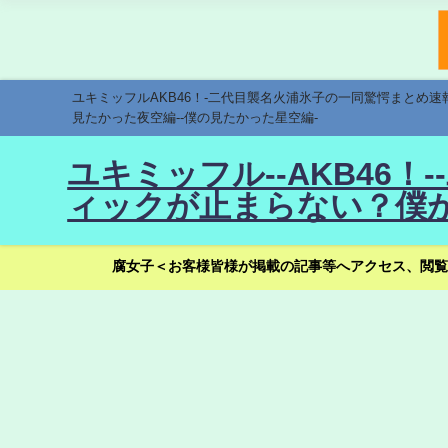
ユキミッフルAKB46！-二代目襲名火浦氷子の一同驚愕まとめ
見たかった夜空編--僕の見たかった星空編-
ユキミッフル--AKB46
ィックが止まらない？僕が
腐女子＜お客様皆様が掲載の記事等へアクセス、閲覧