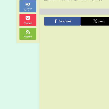
はてブ
Facebook
post
Pocket
Feedly