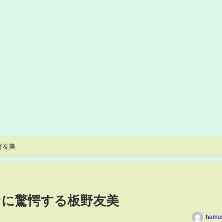
野友美
なに驚愕する板野友美
hamu