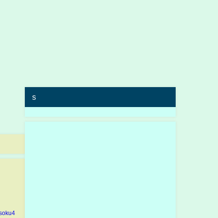
s
soku4