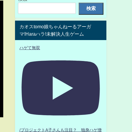
検索
カオスtomo娘ちゃんねーるアーガ
マ!Haraハラ!未解決人生ゲーム
ハゲて無双
/プロジェクトA子さんも注目？ 独身ハゲ僧