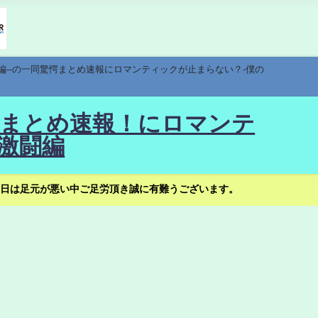
編--の一同驚愕まとめ速報にロマンティックが止まらない？-僕の
驚愕まとめ速報！にロマンテ
激闘編
日は足元が悪い中ご足労頂き誠に有難うございます。