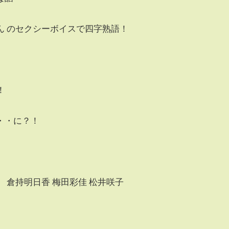
ん のセクシーボイスで四字熟語！
!
！
・・に？！
 倉持明日香 梅田彩佳 松井咲子