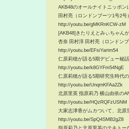
AKB48のオールナイトニッポン
田村亮（ロンドンブーツ1号2号
http://youtu.be/gMKRnKCW-zM
[AKB48]きたりえとみぃちゃ
杏奈 田村淳 田村亮（ロンドンブ
http://youtu.be/EFsiYartm54
仁原莉穂が語る5期デビュー秘話
http://youtu.be/k8GYFm54NgE
仁原莉穂が語る5期研究生時代の
http://youtu.be/UnqmKFAa2Zk
北原里英 指原莉乃 横山由依の
http://youtu.be/HQzRQFzUSNM
大家志津香がムカついて、北原
http://youtu.be/SpQ4SMB2gZ8
指原莉乃と北原里英のテキトー