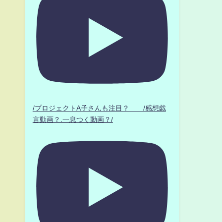
/プロジェクトA子さんも注目？ /感想戯
言動画？.一息つく動画？/