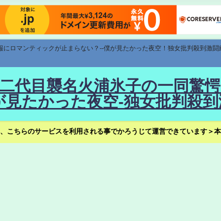
速報にロマンティックが止まらない？--僕が見たかった夜空！独女批判殺到激闘
！--二代目襲名火浦氷子の一同
見たかった夜空-独女批判殺到
、こちらのサービスを利用される事でかろうじて運営できています＞本