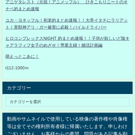
アニゲタレスト（元祖！アニメッフル） ひきこもりニートのオ
ナベ的まとめ速報
ユカ・ヨネッフル！初老的まとめ速報！！大帝イタチにラリアッ
ト！害獣神アリ・ガー被害に必殺！パイルドライバー
ヒロコンプレックスNIGHT 的まとめ速報！！子供が欲しいど陰キ
ャアラフィフ女子のめざせ！専業主婦！婚活計画編
萌えっとこあに！
t112-1000ｍ
カテゴリー
動画やサムネイルで使用している映像の著作権や肖像権
等は全てその権利所有者様に帰属いたします。申しわけ
ございません。お客様からの要望、問題がある記事を削