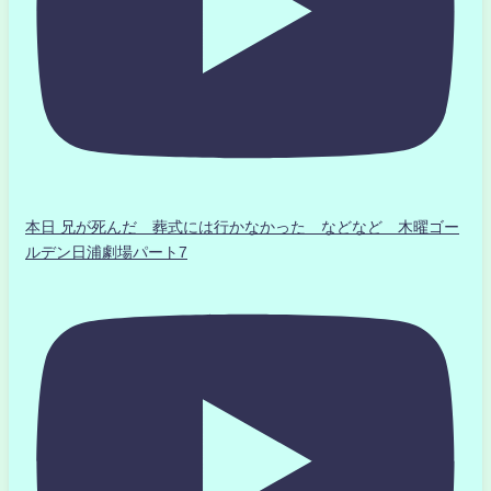
本日 兄が死んだ 葬式には行かなかった などなど 木曜ゴー
ルデン日浦劇場パート7