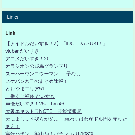
Links
Link
【アイドルだいすき！2】「IDOL DAISUKI！」
vtuber だいすき
アニメだいすき！26-
オラシオンの競馬グランプリ
スーパーウンコウーマンT・子なし
スケバン氷子のまとめ速報！
とおやまエリア51
一番くじ福袋 だいすき
声優だいすき！26- bnk46
大阪エキストラNOTE！芸能情報局
天にまします我らが父よ！ 願わくはわがドル円を守りた
まえ！
実録パチンコ梁山泊！パチンコakb108道