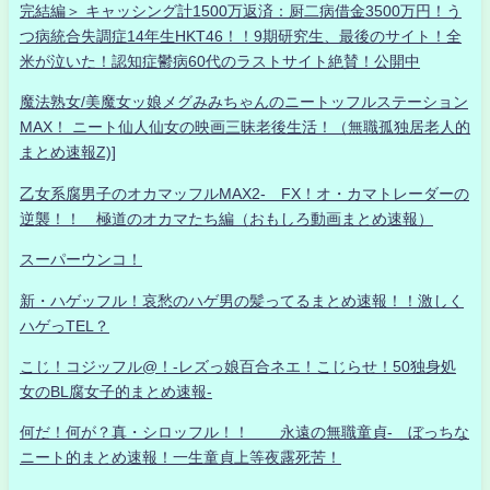
完結編＞ キャッシング計1500万返済：厨二病借金3500万円！う
つ病統合失調症14年生HKT46！！9期研究生、最後のサイト！全
米が泣いた！認知症鬱病60代のラストサイト絶賛！公開中
魔法熟女/美魔女ッ娘メグみみちゃんのニートッフルステーション
MAX！ ニート仙人仙女の映画三昧老後生活！（無職孤独居老人的
まとめ速報Z)]
乙女系腐男子のオカマッフルMAX2- FX！オ・カマトレーダーの
逆襲！！ 極道のオカマたち編（おもしろ動画まとめ速報）
スーパーウンコ！
新・ハゲッフル！哀愁のハゲ男の髪ってるまとめ速報！！激しく
ハゲっTEL？
こじ！コジッフル@！-レズっ娘百合ネエ！こじらせ！50独身処
女のBL腐女子的まとめ速報-
何だ！何が？真・シロッフル！！ 永遠の無職童貞- ぼっちな
ニート的まとめ速報！一生童貞上等夜露死苦！