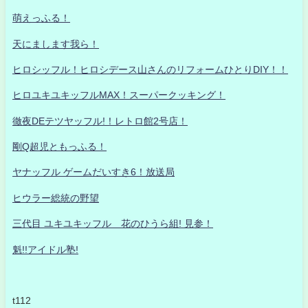
萌えっふる！
天にまします我ら！
ヒロシッフル！ヒロシデース山さんのリフォームひとりDIY！！
ヒロユキユキッフルMAX！スーパークッキング！
徹夜DEテツヤッフル!！レトロ館2号店！
剛Q超児ともっふる！
ヤナッフル ゲームだいすき6！放送局
ヒウラー総統の野望
三代目 ユキユキッフル 花のひうら組! 見参！
魁!!アイドル塾!
t112