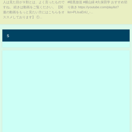
【20240812】
人は見た目が９割とは、よく言ったもので
#暗黒放送 #横山緑 #久保田学 おすすめ切
すね。 続きは動画をご覧ください。 【関
り抜き https://youtube.com/playlist?
連の動画をもっと見たい方にはこちらをオ
list=PLIsaEnU_-...
ススメしております】 ①...
s