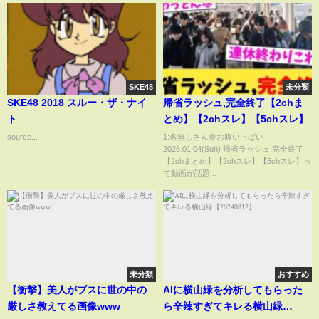
SKE48
未分類
SKE48 2018 スルー・ザ・ナイ
帰省ラッシュ,完全終了【2chま
ト
とめ】【2chスレ】【5chスレ】
source...
1:名無しさん＠お腹いっぱい
2026.01.04(Sun) 帰省ラッシュ,完全終了
【2chまとめ】【2chスレ】【5chスレ】っ
て動画が話題...
未分類
おすすめ
【衝撃】美人がブスに世の中の
AIに横山緑を分析してもらった
厳しさ教えてる画像www
ら辛辣すぎてキレる横山緑