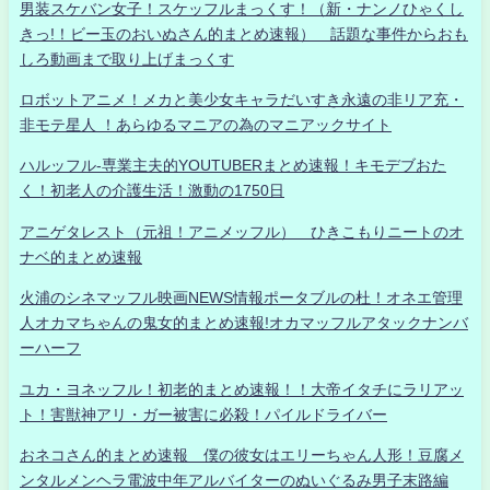
男装スケバン女子！スケッフルまっくす！（新・ナンノひゃくし
きっ!！ビー玉のおいぬさん的まとめ速報） 話題な事件からおも
しろ動画まで取り上げまっくす
ロボットアニメ！メカと美少女キャラだいすき永遠の非リア充・
非モテ星人 ！あらゆるマニアの為のマニアックサイト
ハルッフル-専業主夫的YOUTUBERまとめ速報！キモデブおた
く！初老人の介護生活！激動の1750日
アニゲタレスト（元祖！アニメッフル） ひきこもりニートのオ
ナベ的まとめ速報
火浦のシネマッフル映画NEWS情報ポータブルの杜！オネエ管理
人オカマちゃんの鬼女的まとめ速報!オカマッフルアタックナンバ
ーハーフ
ユカ・ヨネッフル！初老的まとめ速報！！大帝イタチにラリアッ
ト！害獣神アリ・ガー被害に必殺！パイルドライバー
おネコさん的まとめ速報 僕の彼女はエリーちゃん人形！豆腐メ
ンタルメンヘラ電波中年アルバイターのぬいぐるみ男子末路編