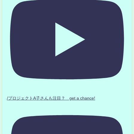
/プロジェクトA子さんも注目？ get a chance!