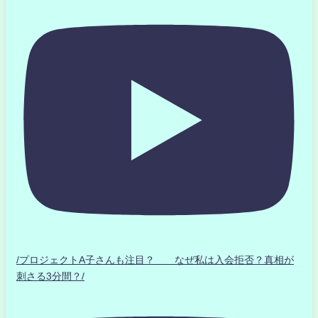
/プロジェクトA子さんも注目？ なぜ私は入会拒否？真相が
刺さる3分間？/