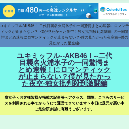
ユキミッフルAKB46！-二代目襲名火浦氷子の一同驚愕まとめ速報にロマンテ
ィックが止まらない？--僕が見たかった夜空！独女批判殺到激闘編--の一同驚
愕まとめ速報にロマンティックが止まらない？-僕の見たかった夜空編--僕の
見たかった星空編-
ユキミッフル--AKB46！--二代
目襲名火浦氷子の一同驚愕ま
とめ速報！にロマンティック
が止まらない？僕が見たかっ
た夜空-独女批判殺到激闘編
腐女子＜お客様皆様が掲載の記事等へアクセス、閲覧、こちらのサービ
スを利用される事でかろうじて運営できています＞本日は足元が悪い中
ご足労頂き誠に有難うございます。