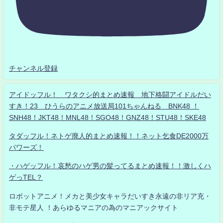
チャンネル登録
アイドッフル！ ワタクシ的まとめ速報 地下格闘アイドルだい
すき！23 ひうらのアニメ放送局101ちゃんねる BNK48 ！
SNH48！JKT48！MNL48！SGO48！GNZ48！STU48！SKE48
タダッフル！ネトゲ廃人的まとめ速報！！ネット乞食DE2000万
パワーズ！
・ハゲッフル！哀愁のハゲ男の髪ってるまとめ速報！！激しくハ
ゲっTEL？
ロボットアニメ！メカと美少女キャラだいすき永遠の非リア充・
非モテ星人 ！あらゆるマニアの為のマニアックサイト