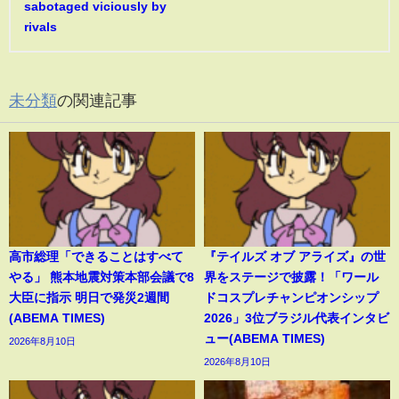
sabotaged viciously by
rivals
未分類
の関連記事
高市総理「できることはすべて
『テイルズ オブ アライズ』の世
やる」 熊本地震対策本部会議で8
界をステージで披露！「ワール
大臣に指示 明日で発災2週間
ドコスプレチャンピオンシップ
(ABEMA TIMES)
2026」3位ブラジル代表インタビ
ュー(ABEMA TIMES)
2026年8月10日
2026年8月10日