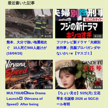
最近書いた記事
未分類
未分類
熊本、大分で強い地震相次
フジテレビ新ドラマ「夫婦別
ぐ 10人死亡900人超けが
姓刑事」洗脳プロパガンダや
(16/04/16)
ないかいｗ【マスゴミ】
未分類
未分類
MULTISUB💥New Drama
【ちょい見せ】5/25(月) 立花
Launch💥《Nirvana of
琴未 生誕祭 2026 at SGCホ
Speed》After being
ール有明