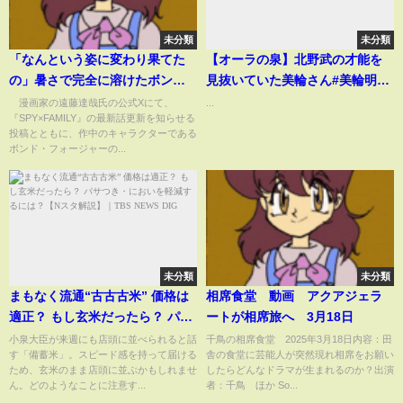
未分類
未分類
「なんという姿に変わり果てた
【オーラの泉】北野武の才能を
の」暑さで完全に溶けたボンド
見抜いていた美輪さん#美輪明宏
に驚きの声集まる
#江原啓之 #切り抜き動画
漫画家の遠藤達哉氏の公式Xにて、
...
『SPY×FAMILY』の最新話更新を知らせる
『SPY×FAMILY』最新139話更新
#shorts #スピリチュアル #感動
投稿とともに、作中のキャラクターである
(ABEMA TIMES)
する話 #占い #開運
ボンド・フォージャーの...
未分類
未分類
まもなく流通“古古古米” 価格は
相席食堂 動画 アクアジェラ
適正？ もし玄米だったら？ パサ
ートが相席旅へ 3月18日
つき・においを軽減するには？
小泉大臣が来週にも店頭に並べられると話
千鳥の相席食堂 2025年3月18日内容：田
す「備蓄米」。スピード感を持って届ける
舎の食堂に芸能人が突然現れ相席をお願い
【Nスタ解説】｜
ため、玄米のまま店頭に並ぶかもしれませ
したらどんなドラマが生まれるのか？出演
TBS NEWS DIG
ん。どのようなことに注意す...
者：千鳥 ほか So...