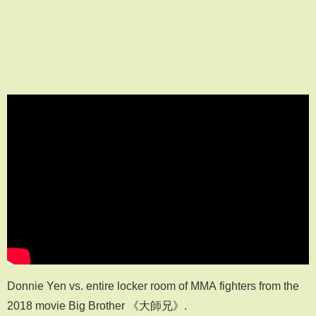
Donnie Yen vs. entire locker room of MMA fighters from the
2018 movie Big Brother 《大師兄》.