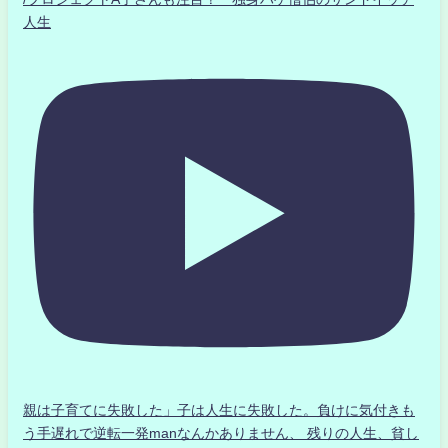
人生
親は子育てに失敗した」子は人生に失敗した。負けに気付きも
う手遅れで逆転一発manなんかありません、 残りの人生、貧し