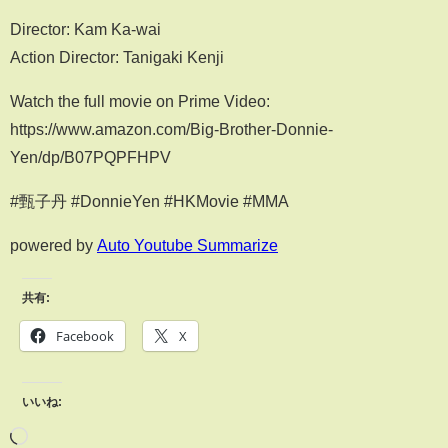
Director: Kam Ka-wai
Action Director: Tanigaki Kenji
Watch the full movie on Prime Video:
https://www.amazon.com/Big-Brother-Donnie-
Yen/dp/B07PQPFHPV
#甄子丹 #DonnieYen #HKMovie #MMA
powered by
Auto Youtube Summarize
共有:
Facebook
X
いいね: