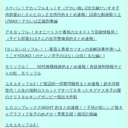
スケバン！デカッフルまっくす（デカい強い2次元嫁だいすき子
供部屋おじさんヒロシ之古惑仔的まとめ速報）話題な動画取り上
げMAX！デカいは正義刑事編
アキヨッフル-！ネオニートスケ番長のエキストラ芸能情報局！
（子ども部屋おばさんの自宅警備員的まとめ速報）
[ヨシヨシロッフル-！！-素浪人勇者カツオンの未解決事件簿へよ
うこそYOUKO！のナンノ洋子のはなしは信じるな編）]
モリッフル！ 50代無職独身的まとめ速報！有益便利情報サイ
トの杜 モリッフル
ユキユキッフル2！ど底辺的一同驚愕騒然まとめ速報！超氷河期
世代！人生の強制ロスカットですべてを失ったキグナス氷子の愛
のクリスタルキングボンビー脱出大作戦
ヒロコンプレックスNIGHT 的まとめ速報！！子供が欲しいど陰キ
ャアラフィフ女子のめざせ！専業主婦！婚活計画編
ユキユキッフル3！