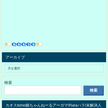
アーカイブ
検索
検索
カオスtomo娘ちゃんねーるアーガマ!Haraハラ!未解決人