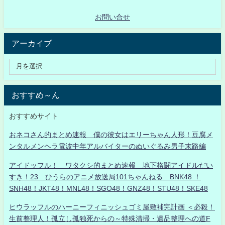
お問い合せ
アーカイブ
おすすめ～ん
おすすめサイト
おネコさん的まとめ速報 僕の彼女はエリーちゃん人形！豆腐メ
ンタルメンヘラ電波中年アルバイターのぬいぐるみ男子末路編
アイドッフル！ ワタクシ的まとめ速報 地下格闘アイドルだい
すき！23 ひうらのアニメ放送局101ちゃんねる BNK48 ！
SNH48！JKT48！MNL48！SGO48！GNZ48！STU48！SKE48
ヒウラッフルのハーニーフィニッシュゴミ屋敷補完計画 ＜必殺！
生前整理人！孤立し孤独死からの～特殊清掃・遺品整理への道F