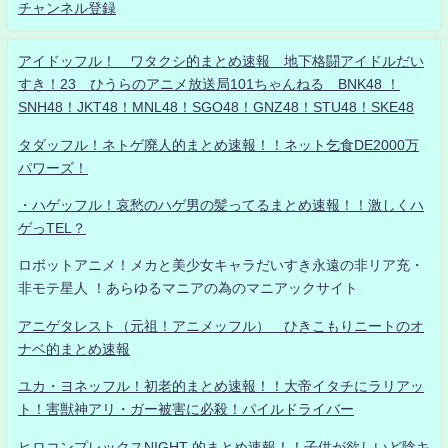
チャンネル登録
アイドッフル！ ワタクシ的まとめ速報 地下格闘アイドルだい
すき！23 ひうらのアニメ放送局101ちゃんねる BNK48 ！
SNH48！JKT48！MNL48！SGO48！GNZ48！STU48！SKE48
タダッフル！ネトゲ廃人的まとめ速報！！ネット乞食DE2000万
パワーズ！
・ハゲッフル！哀愁のハゲ男の髪ってるまとめ速報！！激しくハ
ゲっTEL？
ロボットアニメ！メカと美少女キャラだいすき永遠の非リア充・
非モテ星人 ！あらゆるマニアの為のマニアックサイト
アニゲタレスト（元祖！アニメッフル） ひきこもりニートのオ
ナベ的まとめ速報
ユカ・ヨネッフル！初老的まとめ速報！！大帝イタチにラリアッ
ト！害獣神アリ・ガー被害に必殺！パイルドライバー
ヒロコンプレックスNIGHT 的まとめ速報！！子供が欲しいど陰キ