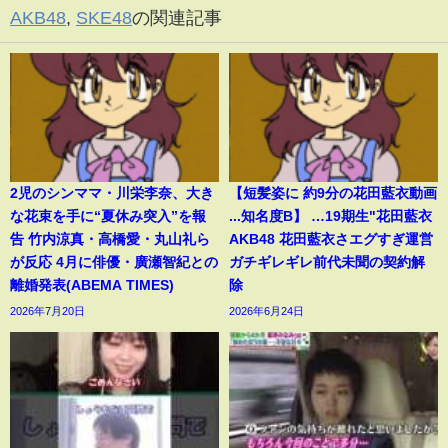
AKB48
,
SKE48
の関連記事
2児のシンママ・川栄李奈、大き
【短髪姿に 約9分の花田藍衣動画
な花束を手に“夏休み突入”を報
...知名度B】 …19期生"花田藍衣
告 竹内涼真・高橋愛・丸山礼ら
AKB48 花田藍衣さエグすぎ運営
が反応 4月に俳優・廣瀬智紀との
ガチギレギレ前代未聞の契約解
離婚発表(ABEMA TIMES)
除
2026年7月20日
2026年6月24日