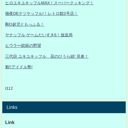
ヒロユキユキッフルMAX！スーパークッキング！
徹夜DEテツヤッフル!！レトロ館2号店！
剛Q超児ともっふる！
ヤナッフル ゲームだいすき6！放送局
ヒウラー総統の野望
三代目 ユキユキッフル 花のひうら組! 見参！
魁!!アイドル塾!
t112
Links
Link