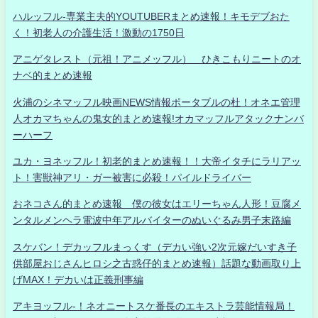
ハルッフル-専業主夫的YOUTUBERまとめ速報！キモデブおた
く！初老人の介護生活！激動の1750日
アニゲタレスト（元祖！アニメッフル） ひきこもりニートのオ
ナベ的まとめ速報
火浦のシネマッフル映画NEWS情報ポータブルの杜！オネエ管理
人オカマちゃんの鬼女的まとめ速報!オカマッフルアタックナンバ
ーハーフ
ユカ・ヨネッフル！初老的まとめ速報！！大帝イタチにラリアッ
ト！害獣神アリ・ガー被害に必殺！パイルドライバー
おネコさん的まとめ速報 僕の彼女はエリーちゃん人形！豆腐メ
ンタルメンヘラ電波中年アルバイターのぬいぐるみ男子末路編
スケバン！デカッフルまっくす（デカい強い2次元嫁だいすき子
供部屋おじさんヒロシ之古惑仔的まとめ速報）話題な動画取り上
げMAX！デカいは正義刑事編
アキヨッフル-！ネオニートスケ番長のエキストラ芸能情報局！