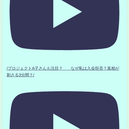
/プロジェクトA子さんも注目？ なぜ私は入会拒否？真相が
刺さる3分間？/