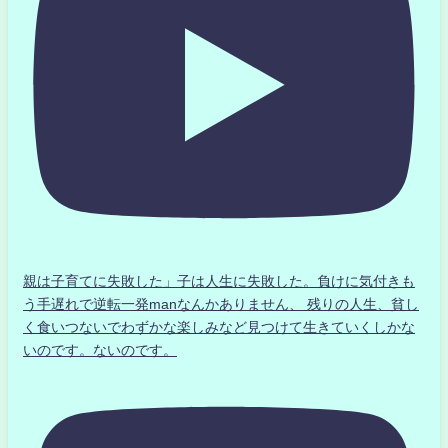
親は子育てに失敗した」子は人生に失敗した。負けに気付きも
う手遅れで逆転一発manなんかありません、 残りの人生、貧し
く食いつないでわずかな楽しみなど見つけて生きていくしかな
いのです。ないのです。