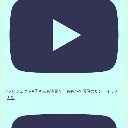
/プロジェクトA子さんも注目？ 独身ハゲ僧侶のサンドイッチ
人生