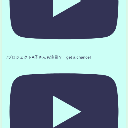
/プロジェクトA子さんも注目？ get a chance!