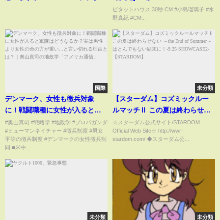
#おすすめ
...
ピタットハウス 30秒 CM #小島瑠璃子 #水
野真紀 #CM...
国際
未分類
デンマーク、女性も徴兵対象
【スターダム】コズミックルー
に！戦闘職種に女性が入ると軍
ルマッチⅡ この夏は終わらせな
隊はどうなるか？実は男性より
い ～the End of Summer～はと
#奥山真司 #戦略学 #地政学 #プロパガンダ
☆スターダム公式サイト/STARDOM
#ヒューマンネイチャー #徴兵制度 #男女
Official Web Site☆ http://wwr-
女性の命の方が重い...と言い切れ
んでもない結末に！-9.25
平等の徴兵制度 #デンマークの女性徴兵制
stardom.com/ ◆スターダム公...
る理由とは？｜奥山真司の地政
SHOWCASE2-【STARDOM】
同 ■米中...
学「アメリカ通信」
未分類
未分類