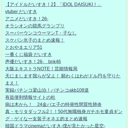
【アイドルだいすき！2】「IDOL DAISUKI！」
vtuber だいすき
アニメだいすき！26-
オラシオンの競馬グランプリ
スーパーウンコウーマンT・子なし
スケバン氷子のまとめ速報！
とおやまエリア51
一番くじ福袋 だいすき
声優だいすき！26- bnk46
大阪エキストラNOTE！芸能情報局
天にまします我らが父よ！ 願わくはわがドル円を守りた
まえ！
実録パチンコ梁山泊！パチンコakb108道
有益便利情報サイトの杜
病は木から！ 24金バエ子の特発性間質性肺炎
真・モリタダッフル2！！50代無職独身ガチホモ童貞ギン
グ・ゲイなー女装子オネエ的まとめ速報
韓国ドラマcinemaだいすき-僕が見たかった星空-