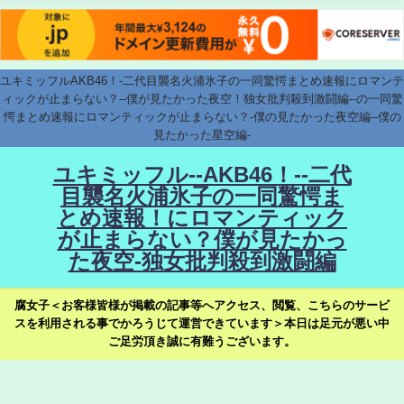
ユキミッフルAKB46！-二代目襲名火浦氷子の一同驚愕まとめ速報にロマンテ
ィックが止まらない？--僕が見たかった夜空！独女批判殺到激闘編--の一同驚
愕まとめ速報にロマンティックが止まらない？-僕の見たかった夜空編--僕の
見たかった星空編-
ユキミッフル--AKB46！--二代
目襲名火浦氷子の一同驚愕ま
とめ速報！にロマンティック
が止まらない？僕が見たかっ
た夜空-独女批判殺到激闘編
腐女子＜お客様皆様が掲載の記事等へアクセス、閲覧、こちらのサービ
スを利用される事でかろうじて運営できています＞本日は足元が悪い中
ご足労頂き誠に有難うございます。