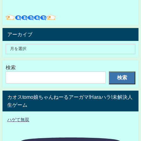
アーカイブ
検索
検索
カオスtomo娘ちゃんねーるアーガマ!Haraハラ!未解決人
生ゲーム
ハゲて無双