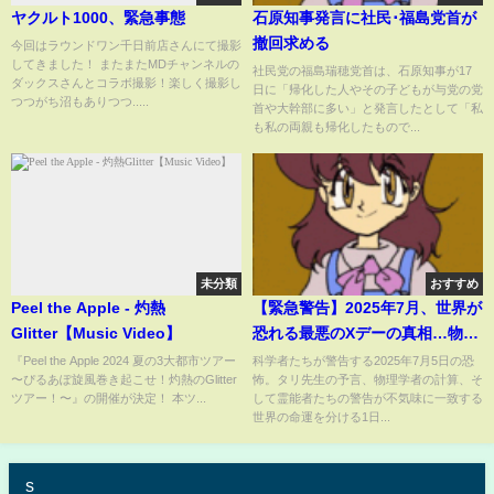
ヤクルト1000、緊急事態
石原知事発言に社民･福島党首が
撤回求める
今回はラウンドワン千日前店さんにて撮影
してきました！ またまたMDチャンネルの
社民党の福島瑞穂党首は、石原知事が17
ダックスさんとコラボ撮影！楽しく撮影し
日に「帰化した人やその子どもが与党の党
つつがち沼もありつつ.....
首や大幹部に多い」と発言したとして「私
も私の両親も帰化したもので...
未分類
おすすめ
Peel the Apple - 灼熱
【緊急警告】2025年7月、世界が
Glitter【Music Video】
恐れる最悪のXデーの真相…物理
学者と霊能者が一致する衝撃の
『Peel the Apple 2024 夏の3大都市ツアー
科学者たちが警告する2025年7月5日の恐
〜ぴるあぽ旋風巻き起こせ！灼熱のGlitter
怖。タリ先生の予言、物理学者の計算、そ
予言【都市伝説】【予告編】
ツアー！〜』の開催が決定！ 本ツ...
して霊能者たちの警告が不気味に一致する
世界の命運を分ける1日...
s