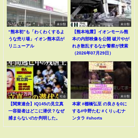
未分類
未分類
“熊本初”も「わくわくするよ
【熊本地震】イオンモール熊
うな売り場」イオン熊本店が
本の内部映像を公開 破片やが
リニューアル
れき散乱するなか警察が捜索
（2026年07月29日）
社会
未分類
【関東連合】IQ145の見立真
本家 #棚橋弘至 の良さを0に
一容疑者はどこに潜伏？なぜ
する#中野たむ #くりぃむナ
捕まらないのか判明した。
ンタラ #shorts