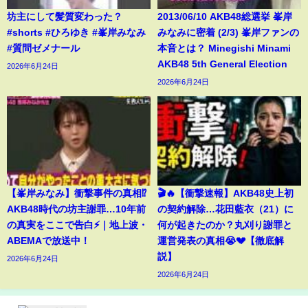
坊主にして髪質変わった？
2013/06/10 AKB48総選挙 峯岸
#shorts #ひろゆき #峯岸みなみ
みなみに密着 (2/3) 峯岸ファンの
#質問ゼメナール
本音とは？ Minegishi Minami
AKB48 5th General Election
2026年6月24日
2026年6月24日
【峯岸みなみ】衝撃事件の真相⁉️
🎬🔥【衝撃速報】AKB48史上初
AKB48時代の坊主謝罪…10年前
の契約解除…花田藍衣（21）に
の真実をここで告白⚡️｜地上波・
何が起きたのか？丸刈り謝罪と
ABEMAで放送中！
運営発表の真相😭💔【徹底解
説】
2026年6月24日
2026年6月24日