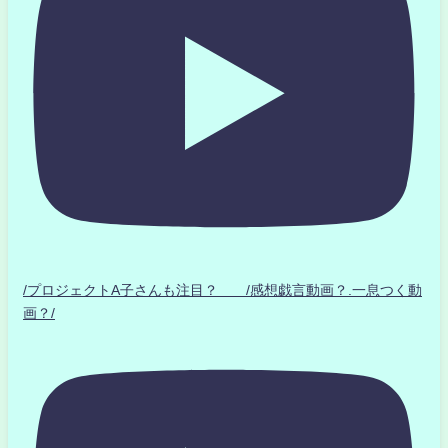
/プロジェクトA子さんも注目？ /感想戯言動画？.一息つく動
画？/