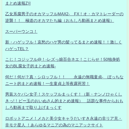
まとめ速報Z)]
乙女系腐男子のオカマッフルMAX2- FX！オ・カマトレーダーの
逆襲！！ 極道のオカマたち編（おもしろ動画まとめ速報）
スーパーウンコ！
新・ハゲッフル！哀愁のハゲ男の髪ってるまとめ速報！！激しく
ハゲっTEL？
こじ！コジッフル@！-レズっ娘百合ネエ！こじらせ！50独身処
女のBL腐女子的まとめ速報-
何だ！何が？真・シロッフル！！ 永遠の無職童貞- ぼっちな
ニート的まとめ速報！一生童貞上等夜露死苦！
男装スケバン女子！スケッフルまっくす！（新・ナンノひゃくし
きっ!！ビー玉のおいぬさん的まとめ速報） 話題な事件からおも
しろ動画まで取り上げまっくす
ロボットアニメ！メカと美少女キャラだいすき永遠の非リア充・
非モテ星人 ！あらゆるマニアの為のマニアックサイト