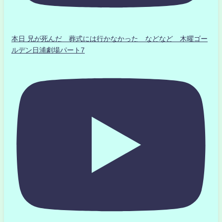
本日 兄が死んだ 葬式には行かなかった などなど 木曜ゴー
ルデン日浦劇場パート7