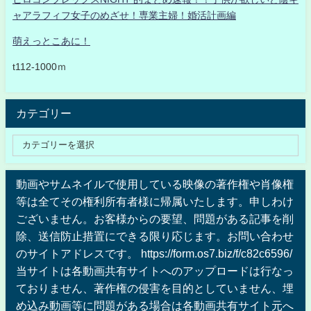
ャアラフィフ女子のめざせ！専業主婦！婚活計画編
萌えっとこあに！
t112-1000ｍ
カテゴリー
動画やサムネイルで使用している映像の著作権や肖像権
等は全てその権利所有者様に帰属いたします。申しわけ
ございません。お客様からの要望、問題がある記事を削
除、送信防止措置にできる限り応じます。お問い合わせ
のサイトアドレスです。 https://form.os7.biz/f/c82c6596/
当サイトは各動画共有サイトへのアップロードは行なっ
ておりません、著作権の侵害を目的としていません、埋
め込み動画等に問題がある場合は各動画共有サイト元へ