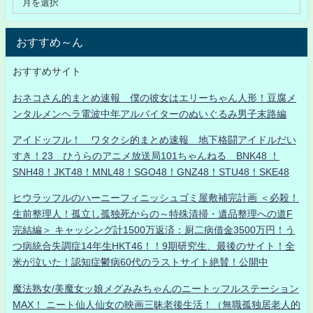
おすすめ～ん
おすすめサイト
おネコさん的まとめ速報 僕の彼女はエリーちゃん人形！豆腐メ
ンタルメンヘラ電波中年アルバイターのぬいぐるみ男子末路編
アイドッフル！ ワタクシ的まとめ速報 地下格闘アイドルだい
すき！23 ひうらのアニメ放送局101ちゃんねる BNK48 ！
SNH48！JKT48！MNL48！SGO48！GNZ48！STU48！SKE48
ヒウラッフルのハーニーフィニッシュゴミ屋敷補完計画 ＜必殺！
生前整理人！孤立し孤独死からの～特殊清掃・遺品整理への道F
完結編＞ キャッシング計1500万返済：厨二病借金3500万円！う
つ病統合失調症14年生HKT46！！9期研究生、最後のサイト！全
米が泣いた！認知症鬱病60代のラストサイト絶賛！公開中
魔法熟女/美魔女ッ娘メグみみちゃんのニートッフルステーション
MAX！ ニート仙人仙女の映画三昧老後生活！（無職孤独居老人的