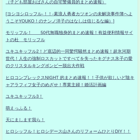
（子ども部屋おばさんの自宅警備員的まとめ速報）
[ヨシヨシロッフル-！！-素浪人勇者カツオンの未解決事件簿へよ
うこそYOUKO！のナンノ洋子のはなしは信じるな編）]
モリッフル！ 50代無職独身的まとめ速報！有益便利情報サイ
トの杜 モリッフル
ユキユキッフル2！ど底辺的一同驚愕騒然まとめ速報！超氷河期
世代！人生の強制ロスカットですべてを失ったキグナス氷子の愛
のクリスタルキングボンビー脱出大作戦
ヒロコンプレックスNIGHT 的まとめ速報！！子供が欲しいど陰キ
ャアラフィフ女子のめざせ！専業主婦！婚活計画編
ユキユキッフル3！
萌えっふる！
天にまします我ら！
ヒロシッフル！ヒロシデース山さんのリフォームひとりDIY！！