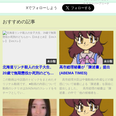
Xでフォローしよう
おすすめの記事
未分類
未分類
北海道リンチ殺人の女子大生、
高市総理秘書が「陳述書」提出
20歳で無期懲役か死刑のどちら
(ABEMA TIMES)
かへ【2chまとめ】【2chスレ】
この動画は今話題のトピックをまとめたオ
高市総理大臣は中傷動画の作成などの疑
リジナル動画です。 ■動画の内容について
惑について秘書による「陳述書」を国会に
【5chスレ】
動画のシナリオは2ch(5ch)のスレッドをモ
提出しました。 高市総理の秘書は「陳
チーフとしてい...
述書」の中で「他の候補者を...