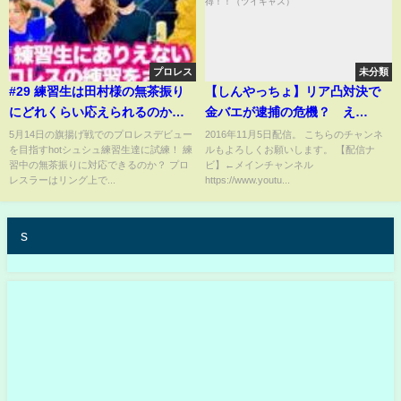
プロレス
未分類
#29 練習生は田村様の無茶振り
【しんやっちょ】リア凸対決で
にどれくらい応えられるのか？#
金バエが逮捕の危機？ え
プロレス #prowrestling #hotシ
っ！ やっちょが警察を説
5月14日の旗揚げ戦でのプロレスデビュー
2016年11月5日配信。 こちらのチャンネ
を目指すhotシュシュ練習生達に試練！ 練
ルもよろしくお願いします。 【配信ナ
ュシュ
得！！（ツイキャス）
習中の無茶振りに対応できるのか？ プロ
ビ】←メインチャンネル
レスラーはリング上で...
https://www.youtu...
s