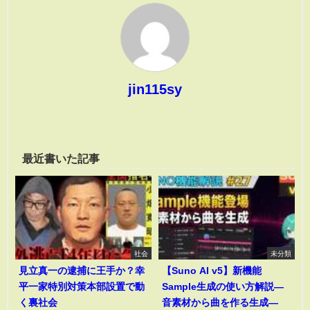
jin115sy
最近書いた記事
社会
未分類
見立真一の逮捕に王手か？幸
【Suno AI v5】新機能
平一家特別対策本部設置で動
Sample生成の使い方解説―
く裏社会
音素材から曲を作る生成―