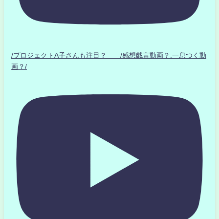
/プロジェクトA子さんも注目？ /感想戯言動画？.一息つく動
画？/