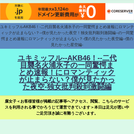
ユキミッフルAKB46！-二代目襲名火浦氷子の一同驚愕まとめ速報にロマンテ
ィックが止まらない？--僕が見たかった夜空！独女批判殺到激闘編--の一同驚
愕まとめ速報にロマンティックが止まらない？-僕の見たかった夜空編--僕の
見たかった星空編-
ユキミッフル--AKB46！--二代
目襲名火浦氷子の一同驚愕ま
とめ速報！にロマンティック
が止まらない？僕が見たかっ
た夜空-独女批判殺到激闘編
腐女子＜お客様皆様が掲載の記事等へアクセス、閲覧、こちらのサービ
スを利用される事でかろうじて運営できています＞本日は足元が悪い中
ご足労頂き誠に有難うございます。