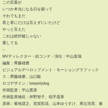
この言葉が
いつか本当になる日を願って
それでもまだ
君と君にだけは言えずにいたけど
やっと言えた
これは絶対嘘じゃない
愛してる
--
MVディレクター・絵コンテ・演出：中山直哉
編集：齊藤雄磨
ビジュアルデベロップメント・モーショングラフィック
ス：齊藤雄磨、山口駿
ロゴデザイン：lowpolydog
作画監督：平山寛菜
作画監督補佐：夘野智子、稲手遥香
原画：菊地奨之、室賀彩花、山本ゆうすけ、尾辻浩晃、秦