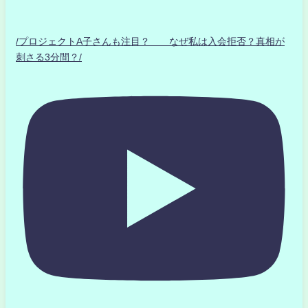
/プロジェクトA子さんも注目？ なぜ私は入会拒否？真相が
刺さる3分間？/