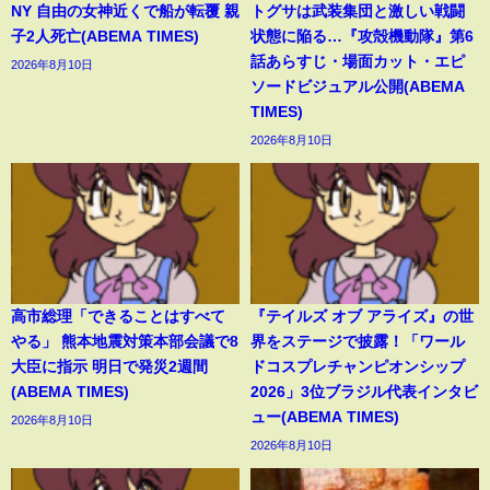
NY 自由の女神近くで船が転覆 親
トグサは武装集団と激しい戦闘
子2人死亡(ABEMA TIMES)
状態に陥る…『攻殻機動隊』第6
話あらすじ・場面カット・エピ
2026年8月10日
ソードビジュアル公開(ABEMA
TIMES)
2026年8月10日
高市総理「できることはすべて
『テイルズ オブ アライズ』の世
やる」 熊本地震対策本部会議で8
界をステージで披露！「ワール
大臣に指示 明日で発災2週間
ドコスプレチャンピオンシップ
(ABEMA TIMES)
2026」3位ブラジル代表インタビ
ュー(ABEMA TIMES)
2026年8月10日
2026年8月10日