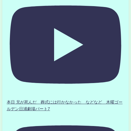
本日 兄が死んだ 葬式には行かなかった などなど 木曜ゴー
ルデン日浦劇場パート7