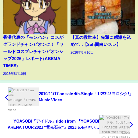
香港代表の『モンハン』コスが
【真の救世主】先輩に感謝を込
グランドチャンピオンに！「ワ
めて...【2ch面白いスレ】
ールドコスプレチャンピオンシ
2026年8月10日
ップ2026」レポート(ABEMA
TIMES)
2026年8月10日
2010/11/17 on sale 4th.Single「1!2!3!4! ヨロシク!」
Music Video
YOASOBI「アイドル」(Idol) from 『YOASOBI
ARENA TOUR 2023 "電光石火"』2023.6.4@さいた
まスーパーアリーナ