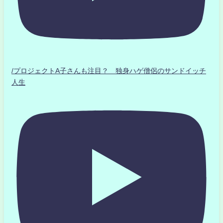
/プロジェクトA子さんも注目？ 独身ハゲ僧侶のサンドイッチ
人生