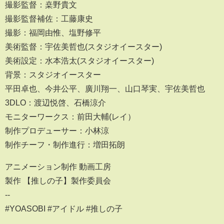
撮影監督：桒野貴文
撮影監督補佐：工藤康史
撮影：福岡由惟、塩野修平
美術監督：宇佐美哲也(スタジオイースター)
美術設定：水本浩太(スタジオイースター)
背景：スタジオイースター
平田卓也、今井公平、廣川翔一、山口琴実、宇佐美哲也
3DLO：渡辺悦啓、石橋涼介
モニターワークス：前田大輔(レイ）
制作プロデューサー：小林涼
制作チーフ・制作進行：増田拓朗
アニメーション制作 動画工房
製作 【推しの子】製作委員会
--
#YOASOBI #アイドル #推しの子