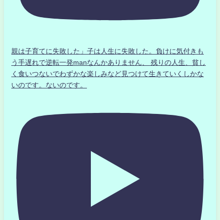
親は子育てに失敗した」子は人生に失敗した。負けに気付きも
う手遅れで逆転一発manなんかありません、 残りの人生、貧し
く食いつないでわずかな楽しみなど見つけて生きていくしかな
いのです。ないのです。