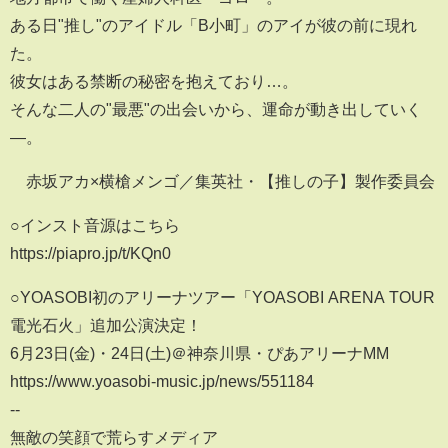
ある日"推し"のアイドル「B小町」のアイが彼の前に現れ
た。
彼女はある禁断の秘密を抱えており…。
そんな二人の"最悪"の出会いから、運命が動き出していく
―。
©赤坂アカ×横槍メンゴ／集英社・【推しの子】製作委員会
○インスト音源はこちら
https://piapro.jp/t/KQn0
○YOASOBI初のアリーナツアー「YOASOBI ARENA TOUR
電光石火」追加公演決定！
6月23日(金)・24日(土)＠神奈川県・ぴあアリーナMM
https://www.yoasobi-music.jp/news/551184
--
無敵の笑顔で荒らすメディア