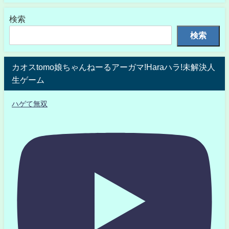
検索
検索
カオスtomo娘ちゃんねーるアーガマ!Haraハラ!未解決人
生ゲーム
ハゲて無双