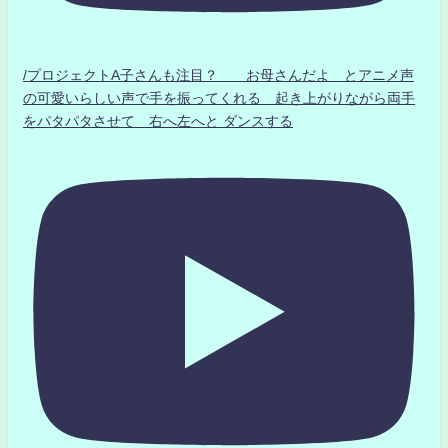
/プロジェクトA子さんも注目？ お母さんだよ とアニメ声
の可愛いらしい声で手を振ってくれる 起き上がりながら両手
をパタパタさせて 右へ左へと ダンスする