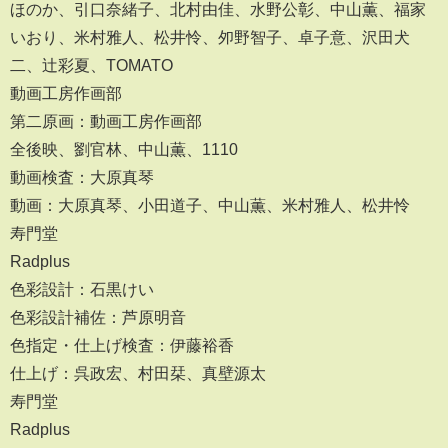
ほのか、引口奈緒子、北村由佳、水野公彰、中山薫、福家
いおり、米村雅人、松井怜、夘野智子、卓子意、沢田犬
二、辻彩夏、TOMATO
動画工房作画部
第二原画：動画工房作画部
全後映、劉官林、中山薫、1110
動画検査：大原真琴
動画：大原真琴、小田道子、中山薫、米村雅人、松井怜
寿門堂
Radplus
色彩設計：石黒けい
色彩設計補佐：芦原明音
色指定・仕上げ検査：伊藤裕香
仕上げ：呉政宏、村田栞、真壁源太
寿門堂
Radplus