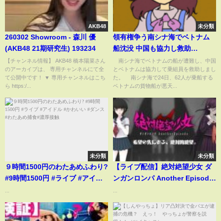
AKB48
未分類
260302 Showroom - 森川 優
領有権争う南シナ海でベトナム
(AKB48 21期研究生) 193234
船沈没 中国も協力し救助
(ABEMA TIMES)
【チャンネル情報】 AKB48 橋本陽菜さん
南シナ海でベトナムの船が遭難し、中国
のアーカイブは、 専用チャンネルにて全
とベトナムは協力して乗組員を救助しまし
て公開中です！ ▼ 専用チャンネルはこち
た。 南シナ海で24日、62人が乗船する
ら https:/...
ベトナムの貨物船が悪天...
未分類
未分類
９時間1500円のわたあめふわり?
【ライブ配信】絶対絶望少女 ダ
#9時間1500円 #ライブ #アイド
ンガンロンパ Another Episode
ル #かわいい #ダンス #わたあめ
Chater1「地獄の中心で愛を叫ぶ
...
...
捕食#濃厚接触
マモノ」