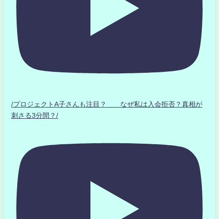
/プロジェクトA子さんも注目？ なぜ私は入会拒否？真相が
刺さる3分間？/