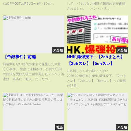
xwOFMO3TudR2UGw ぜひ！Xの...
して、パキスタン国籍で36歳の男が逮捕
されました。 ハン・ハリ...
未分類
未分類
【帝銀事件】前編
NHK,爆弾投下...【2chまとめ】
【2chスレ】【5chスレ】
戦後間もない時代の東京で発生した大量
◯◯事件。 警察に逮捕され、公判で◯刑
1:名無しさん＠お腹いっぱい
の判決を受けた後に獄中死したテンペラ画
2025.10.09(Thu) NHK,爆弾投下...【2chま
家は、本当に「犯人」だったの...
とめ】【2chスレ】【5chスレ】って動画
が話題...
社会
未分類