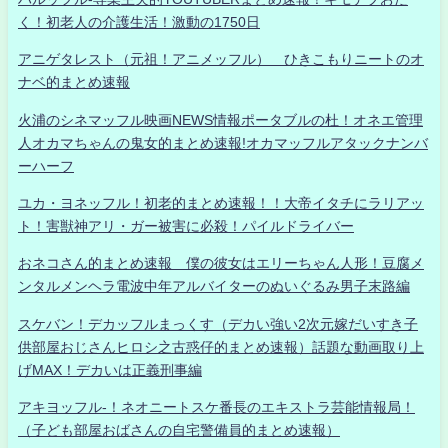
く！初老人の介護生活！激動の1750日
アニゲタレスト（元祖！アニメッフル） ひきこもりニートのオ
ナベ的まとめ速報
火浦のシネマッフル映画NEWS情報ポータブルの杜！オネエ管理
人オカマちゃんの鬼女的まとめ速報!オカマッフルアタックナンバ
ーハーフ
ユカ・ヨネッフル！初老的まとめ速報！！大帝イタチにラリアッ
ト！害獣神アリ・ガー被害に必殺！パイルドライバー
おネコさん的まとめ速報 僕の彼女はエリーちゃん人形！豆腐メ
ンタルメンヘラ電波中年アルバイターのぬいぐるみ男子末路編
スケバン！デカッフルまっくす（デカい強い2次元嫁だいすき子
供部屋おじさんヒロシ之古惑仔的まとめ速報）話題な動画取り上
げMAX！デカいは正義刑事編
アキヨッフル-！ネオニートスケ番長のエキストラ芸能情報局！
（子ども部屋おばさんの自宅警備員的まとめ速報）