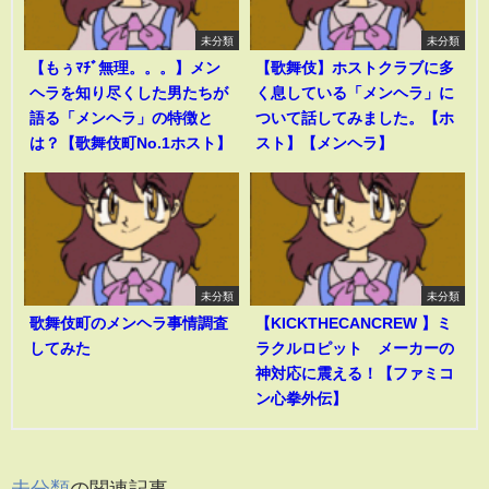
未分類
未分類
【もぅﾏﾁﾞ無理。。。】メン
【歌舞伎】ホストクラブに多
ヘラを知り尽くした男たちが
く息している「メンヘラ」に
語る「メンヘラ」の特徴と
ついて話してみました。【ホ
は？【歌舞伎町No.1ホスト】
スト】【メンヘラ】
未分類
未分類
歌舞伎町のメンヘラ事情調査
【KICKTHECANCREW 】ミ
してみた
ラクルロピット メーカーの
神対応に震える！【ファミコ
ン心拳外伝】