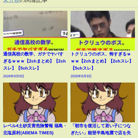
未分類
の関連記事
通信高校の数学、ガチでヤバす
トクリュウのボス、怖すぎるｗ
ぎるｗｗｗ【2chまとめ】【2ch
ｗｗ【2chまとめ】【2chスレ】
スレ】【5chスレ】
【5chスレ】
2026年8月9日
2026年8月9日
レベル4土砂災害危険警報 福島・
「朝市を復活して若い子につな
北塩原村(ABEMA TIMES)
ぎたい」能登半島地震で店を失