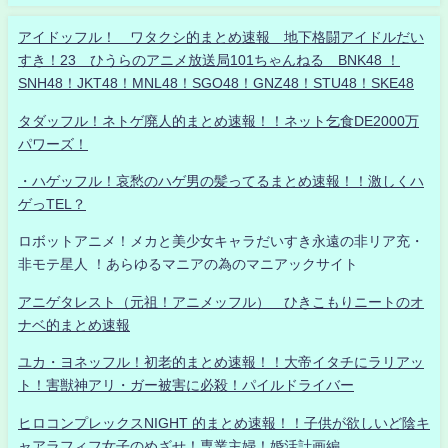
アイドッフル！ ワタクシ的まとめ速報 地下格闘アイドルだい
すき！23 ひうらのアニメ放送局101ちゃんねる BNK48 ！
SNH48！JKT48！MNL48！SGO48！GNZ48！STU48！SKE48
タダッフル！ネトゲ廃人的まとめ速報！！ネット乞食DE2000万
パワーズ！
・ハゲッフル！哀愁のハゲ男の髪ってるまとめ速報！！激しくハ
ゲっTEL？
ロボットアニメ！メカと美少女キャラだいすき永遠の非リア充・
非モテ星人 ！あらゆるマニアの為のマニアックサイト
アニゲタレスト（元祖！アニメッフル） ひきこもりニートのオ
ナベ的まとめ速報
ユカ・ヨネッフル！初老的まとめ速報！！大帝イタチにラリアッ
ト！害獣神アリ・ガー被害に必殺！パイルドライバー
ヒロコンプレックスNIGHT 的まとめ速報！！子供が欲しいど陰キ
ャアラフィフ女子のめざせ！専業主婦！婚活計画編