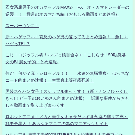
乙女系腐男子のオカマッフルMAX2- FX！オ・カマトレーダーの
逆襲！！ 極道のオカマたち編（おもしろ動画まとめ速報）
スーパーウンコ！
新・ハゲッフル！哀愁のハゲ男の髪ってるまとめ速報！！激しく
ハゲっTEL？
こじ！コジッフル@！-レズっ娘百合ネエ！こじらせ！50独身処
女のBL腐女子的まとめ速報-
何だ！何が？真・シロッフル！！ 永遠の無職童貞- ぼっちな
ニート的まとめ速報！一生童貞上等夜露死苦！
男装スケバン女子！スケッフルまっくす！（新・ナンノひゃくし
きっ!！ビー玉のおいぬさん的まとめ速報） 話題な事件からおも
しろ動画まで取り上げまっくす
ロボットアニメ！メカと美少女キャラだいすき永遠の非リア充・
非モテ星人 ！あらゆるマニアの為のマニアックサイト
ハルッフル-専業主夫的YOUTUBERまとめ速報！キモデブおた