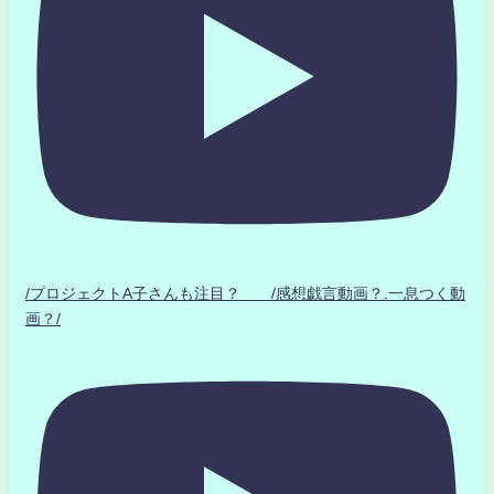
/プロジェクトA子さんも注目？ /感想戯言動画？.一息つく動
画？/