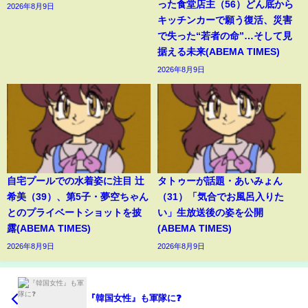
った食堂店主（56）どん底から
2026年8月9日
キッチンカーで願う復活、災害
で失った“若者の命”…そして見
据える未来(ABEMA TIMES)
2026年8月9日
自宅プールでの水着姿に注目 辻
タトゥーが話題・あいみょん
希美（39）、第5子・夢空ちゃん
（31）「気合でお風呂入りた
とのプライベートショットを披
い」生放送後の姿を公開
露(ABEMA TIMES)
(ABEMA TIMES)
2026年8月9日
2026年8月9日
『韓国女性』も軍隊に❓