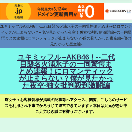
ユキミッフルAKB46！-二代目襲名火浦氷子の一同驚愕まとめ速報にロマンテ
ィックが止まらない？--僕が見たかった夜空！独女批判殺到激闘編--の一同驚
愕まとめ速報にロマンティックが止まらない？-僕の見たかった夜空編--僕の
見たかった星空編-
ユキミッフル--AKB46！--二代
目襲名火浦氷子の一同驚愕ま
とめ速報！にロマンティック
が止まらない？僕が見たかっ
た夜空-独女批判殺到激闘編
腐女子＜お客様皆様が掲載の記事等へアクセス、閲覧、こちらのサービ
スを利用される事でかろうじて運営できています＞本日は足元が悪い中
ご足労頂き誠に有難うございます。