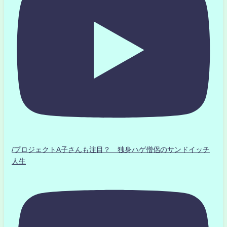
/プロジェクトA子さんも注目？ 独身ハゲ僧侶のサンドイッチ
人生