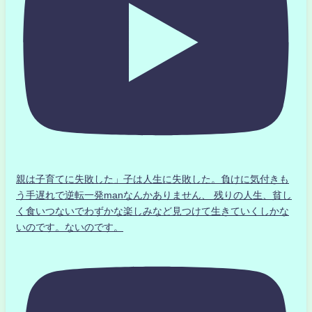
親は子育てに失敗した」子は人生に失敗した。負けに気付きも
う手遅れで逆転一発manなんかありません、 残りの人生、貧し
く食いつないでわずかな楽しみなど見つけて生きていくしかな
いのです。ないのです。