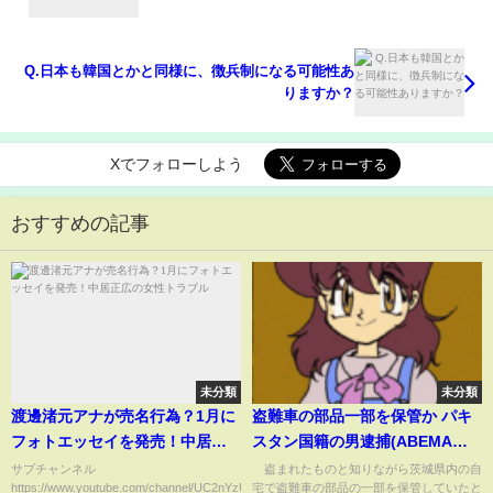
Q.日本も韓国とかと同様に、徴兵制になる可能性あ
りますか？
Xでフォローしよう
おすすめの記事
未分類
未分類
渡邊渚元アナが売名行為？1月に
盗難車の部品一部を保管か パキ
フォトエッセイを発売！中居正
スタン国籍の男逮捕(ABEMA
広の女性トラブル
TIMES)
サブチャンネル
盗まれたものと知りながら茨城県内の自
https://www.youtube.com/channel/UC2nYzUi-
宅で盗難車の部品の一部を保管していたと