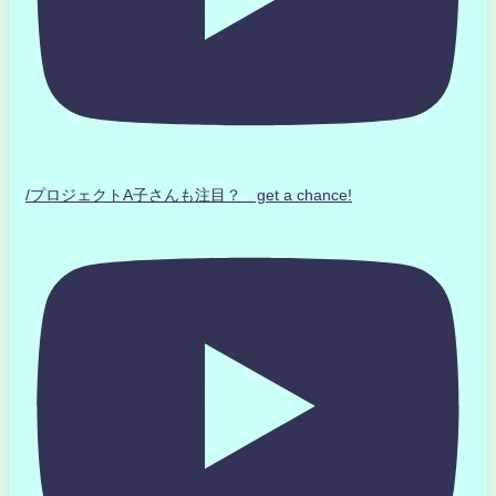
/プロジェクトA子さんも注目？ get a chance!