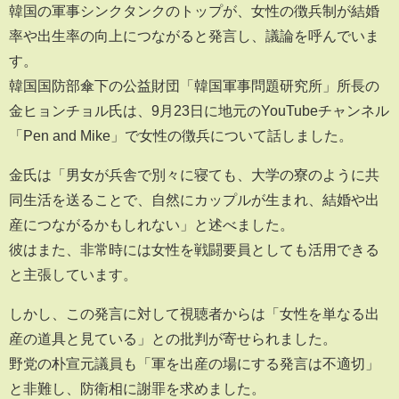
韓国の軍事シンクタンクのトップが、女性の徴兵制が結婚
率や出生率の向上につながると発言し、議論を呼んでいま
す。
韓国国防部傘下の公益財団「韓国軍事問題研究所」所長の
金ヒョンチョル氏は、9月23日に地元のYouTubeチャンネル
「Pen and Mike」で女性の徴兵について話しました。
金氏は「男女が兵舎で別々に寝ても、大学の寮のように共
同生活を送ることで、自然にカップルが生まれ、結婚や出
産につながるかもしれない」と述べました。
彼はまた、非常時には女性を戦闘要員としても活用できる
と主張しています。
しかし、この発言に対して視聴者からは「女性を単なる出
産の道具と見ている」との批判が寄せられました。
野党の朴宣元議員も「軍を出産の場にする発言は不適切」
と非難し、防衛相に謝罪を求めました。