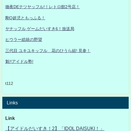
徹夜DEテツヤッフル!！レトロ館2号店！
剛Q超児ともっふる！
ヤナッフル ゲームだいすき6！放送局
ヒウラー総統の野望
三代目 ユキユキッフル 花のひうら組! 見参！
魁!!アイドル塾!
t112
Links
Link
【アイドルだいすき！2】「IDOL DAISUKI！」