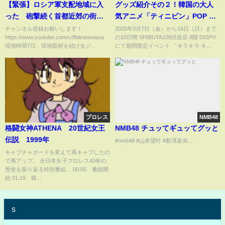
【緊張】ロシア軍支配地域に入
グッズ紹介その２！韓国の大人
った 砲撃続く首都近郊の街で
気アニメ「ティニピン」POP UP
みた惨状 突然目の前にロシア兵
STORE開催まであと3日！ #プリ
チャンネル登録お願いします！
2025年3月7日（金）から16日（日）まで
https://www.youtube.com/c/8bitnewsasia
の10日間 SHIBUYA109渋谷店 8階 DISP!!!
が #StandWithUkraine
ンセス #子供向けアニメ #ティニ
現地時間7日、現地取材を続けるジ...
にて期間限定イベント 「キラキラ キ...
ピン
プロレス
NMB48
格闘女神ATHENA 20世紀女王
NMB48 チュッてギュッてグッと
伝説 1999年
#nmb48 #山本望叶 #新澤菜央...
キャプチャボードを変えて再キャプしたの
で再アップ。 全日本女子プロレス40年の
歴史を振り返る特別番組。 00:00 番組開
始 01:19 猪...
s