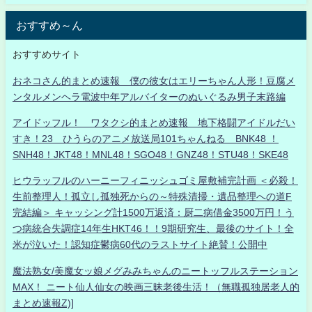
おすすめ～ん
おすすめサイト
おネコさん的まとめ速報 僕の彼女はエリーちゃん人形！豆腐メ
ンタルメンヘラ電波中年アルバイターのぬいぐるみ男子末路編
アイドッフル！ ワタクシ的まとめ速報 地下格闘アイドルだい
すき！23 ひうらのアニメ放送局101ちゃんねる BNK48 ！
SNH48！JKT48！MNL48！SGO48！GNZ48！STU48！SKE48
ヒウラッフルのハーニーフィニッシュゴミ屋敷補完計画 ＜必殺！
生前整理人！孤立し孤独死からの～特殊清掃・遺品整理への道F
完結編＞ キャッシング計1500万返済：厨二病借金3500万円！う
つ病統合失調症14年生HKT46！！9期研究生、最後のサイト！全
米が泣いた！認知症鬱病60代のラストサイト絶賛！公開中
魔法熟女/美魔女ッ娘メグみみちゃんのニートッフルステーション
MAX！ ニート仙人仙女の映画三昧老後生活！（無職孤独居老人的
まとめ速報Z)]