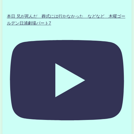
本日 兄が死んだ 葬式には行かなかった などなど 木曜ゴー
ルデン日浦劇場パート7