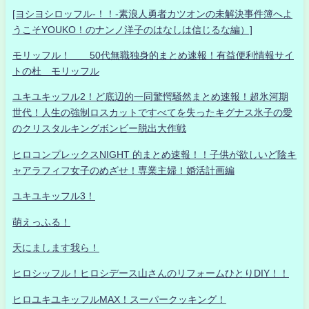
[ヨシヨシロッフル-！！-素浪人勇者カツオンの未解決事件簿へよ
うこそYOUKO！のナンノ洋子のはなしは信じるな編）]
モリッフル！ 50代無職独身的まとめ速報！有益便利情報サイ
トの杜 モリッフル
ユキユキッフル2！ど底辺的一同驚愕騒然まとめ速報！超氷河期
世代！人生の強制ロスカットですべてを失ったキグナス氷子の愛
のクリスタルキングボンビー脱出大作戦
ヒロコンプレックスNIGHT 的まとめ速報！！子供が欲しいど陰キ
ャアラフィフ女子のめざせ！専業主婦！婚活計画編
ユキユキッフル3！
萌えっふる！
天にまします我ら！
ヒロシッフル！ヒロシデース山さんのリフォームひとりDIY！！
ヒロユキユキッフルMAX！スーパークッキング！