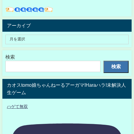
アーカイブ
検索
検索
カオスtomo娘ちゃんねーるアーガマ!Haraハラ!未解決人
生ゲーム
ハゲて無双