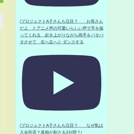
/プロジェクトA子さんも注目？ お母さん
だよ とアニメ声の可愛いらしい声で手を振
ってくれる 起き上がりながら両手をパタパ
タさせて 右へ左へと ダンスする
/プロジェクトA子さんも注目？ なぜ私は
入会拒否？真相が刺さる3分間？/