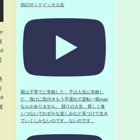
侶のサンドイッチ人生
r
正版
 #
質
熱
短
親は子育てに失敗した」子は人生に失敗し
#
た。負けに気付きもう手遅れで逆転一発man
茵
なんかありません、 残りの人生、貧しく食
いつないでわずかな楽しみなど見つけて生き
ていくしかないのです。ないのです。