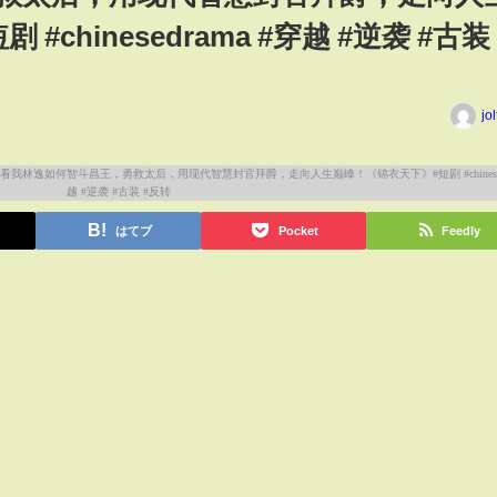
chinesedrama #穿越 #逆袭 #古装 
jo
はてブ
Pocket
Feedly