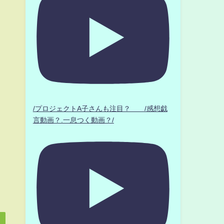
/プロジェクトA子さんも注目？ /感想戯
言動画？.一息つく動画？/