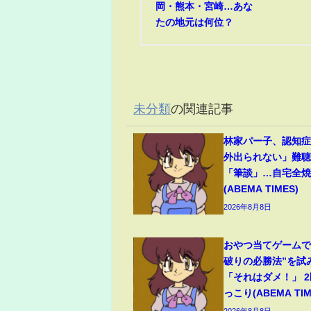
岡・熊本・宮崎…あな
たの地元は何位？
未分類
の関連記事
林家パー子、認知
外出られない」難
「筆談」…自宅全焼
(ABEMA TIMES)
2026年8月8日
おやつ当てゲームで
破りの必勝法”を試
「それはダメ！」 
っこり(ABEMA TIM
2026年8月8日