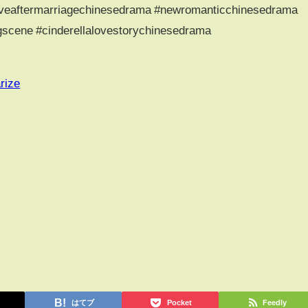
oveaftermarriagechinesedrama #newromanticchinesedrama
scene #cinderellalovestorychinesedrama
rize
はてブ
Pocket
Feedly