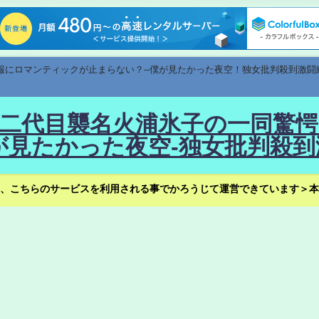
速報にロマンティックが止まらない？--僕が見たかった夜空！独女批判殺到激闘
！--二代目襲名火浦氷子の一同
見たかった夜空-独女批判殺到
、こちらのサービスを利用される事でかろうじて運営できています＞本