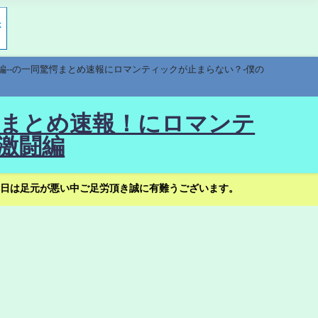
編--の一同驚愕まとめ速報にロマンティックが止まらない？-僕の
驚愕まとめ速報！にロマンテ
激闘編
日は足元が悪い中ご足労頂き誠に有難うございます。