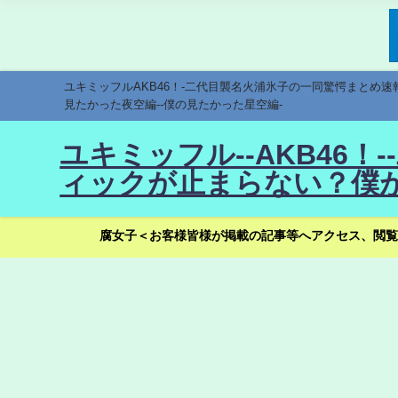
ユキミッフルAKB46！-二代目襲名火浦氷子の一同驚愕まとめ
見たかった夜空編--僕の見たかった星空編-
ユキミッフル--AKB46
ィックが止まらない？僕が
腐女子＜お客様皆様が掲載の記事等へアクセス、閲覧