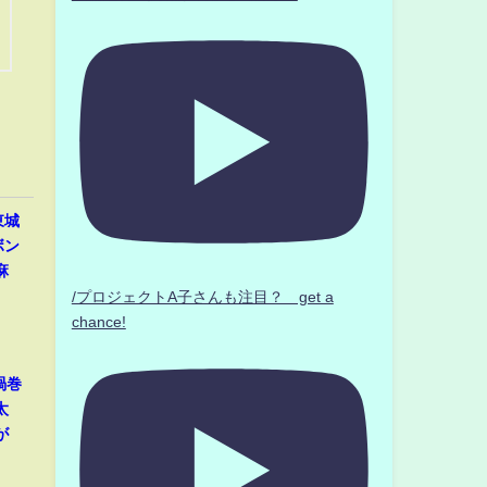
東城
ボン
麻
/プロジェクトA子さんも注目？ get a
chance!
渦巻
太
が