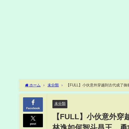
ホーム
未分類
【FULL】小伙意外穿越到古代成了
向人生巅峰！《锦衣天下》#短剧 #chinesedrama #穿越 #逆袭 
未分類
Facebook
【FULL】小伙意外
post
林逸如何智斗昌王，勇