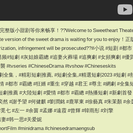
小甜剧等你来畅享！??Welcome to Sweetheart Theate
e version of the sweet drama is waiting for you to enjoy！
ion, infringement will be prosecuted??#小说 #短剧 #都市
 #男频#短劇 #灰姑娘霸總 #追妻火葬場 #追爽劇 #女頻爽劇 #優
ries #ChineseDrama #tvshow #Chineseskits
最新短劇全集，#精彩短劇推薦, #短劇全集,#精選短劇2023 #短劇 #
 #都市 #霸總 #狂婿 #重生 #穿越 #君王 #尊主 #網劇 #全集
短劇推薦 #大陸短劇 #愛情 #都市 #霸總 #熱播短劇 #新劇首發 
奕然 #謝予望 #何健麒 #劉潤銘 #鹿單東 #徐藝真 #朱茉顏 #余
#覓七 #左一 #余茵 #孟娜 #遠霞 #曾輝 #韓雨彤 #刘擎
#總裁追妻#韩一思#关爱妮
ortFilm #minidrama #chinesedramaengsub