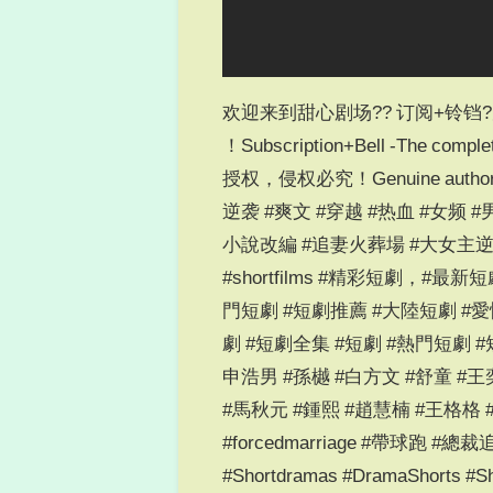
欢迎来到甜心剧场?? 订阅+铃铛?完整版
！Subscription+Bell -The complet
授权，侵权必究！Genuine authorizat
逆袭 #爽文 #穿越 #热血 #女频
小說改編 #追妻火葬場 #大女主逆襲 #tvse
#shortfilms #精彩短劇，#
門短劇 #短劇推薦 #大陸短劇 #愛情
劇 #短劇全集 #短劇 #熱門短劇 #
申浩男 #孫樾 #白方文 #舒童 #王
#馬秋元 #鍾熙 #趙慧楠 #王格格 
#forcedmarriage #帶球跑 
#Shortdramas #DramaShorts #Sh