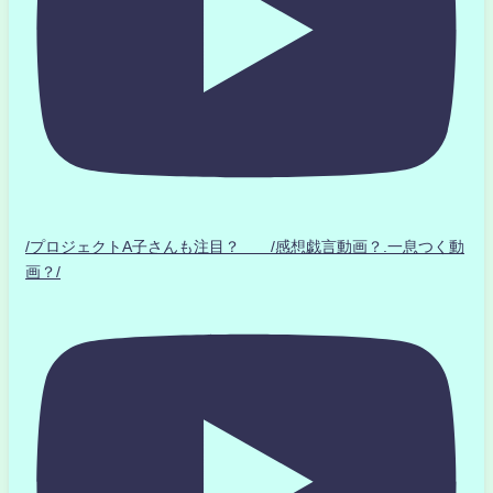
/プロジェクトA子さんも注目？ /感想戯言動画？.一息つく動
画？/