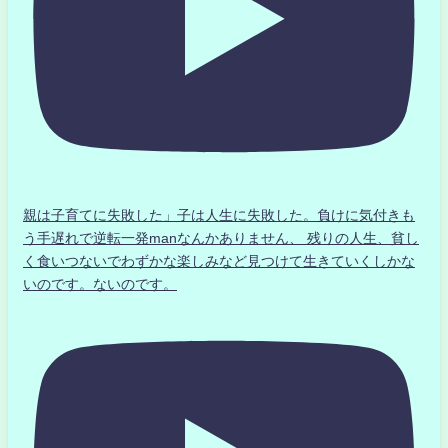
親は子育てに失敗した」子は人生に失敗した。負けに気付きも
う手遅れで逆転一発manなんかありません、 残りの人生、貧し
く食いつないでわずかな楽しみなど見つけて生きていくしかな
いのです。ないのです。