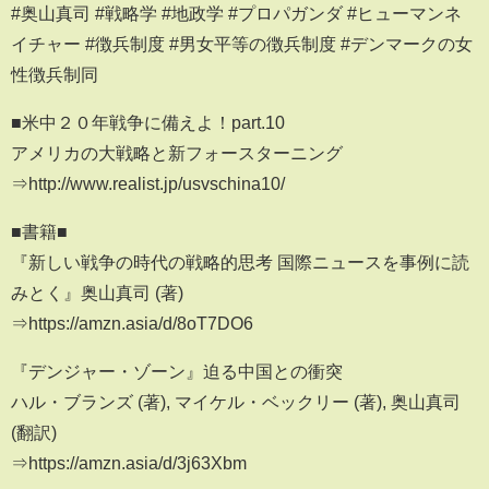
#奥山真司 #戦略学 #地政学 #プロパガンダ #ヒューマンネ
イチャー #徴兵制度 #男女平等の徴兵制度 #デンマークの女
性徴兵制同
■米中２０年戦争に備えよ！part.10
アメリカの大戦略と新フォースターニング
⇒http://www.realist.jp/usvschina10/
■書籍■
『新しい戦争の時代の戦略的思考 国際ニュースを事例に読
みとく』奥山真司 (著)
⇒https://amzn.asia/d/8oT7DO6
『デンジャー・ゾーン』迫る中国との衝突
ハル・ブランズ (著), マイケル・ベックリー (著), 奥山真司
(翻訳)
⇒https://amzn.asia/d/3j63Xbm