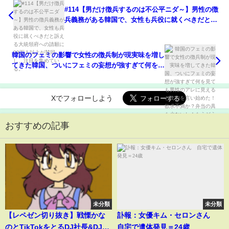
#114【男だけ徴兵するのは不公平ニダ～】男性の徴
兵義務がある韓国で、女性も兵役に就くべきだと訴
える大統領府への請願に29万人以上が賛同し、注目
を集めている。
韓国のフェミの影響で女性の徴兵制が現実味を増し
てきた韓国、ついにフェミの妄想が強すぎて何を見
ても男性のアレに見えると文句を言い始めた！欲求
不満か？弁当の具も少ないし！もうどうかしてる
ぜ！
Xでフォローしよう
おすすめの記事
未分類
未分類
【レペゼン切り抜き】戦慄かな
訃報：女優キム・セロンさん
のとTikTokをとるDJ社長&DJま
自宅で遺体発見＝24歳