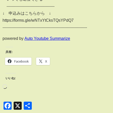
--------------------------------------
↓ 申込みはこちらから ↓
https://forms.gle/wNTxYtCksTQsYPdQ7
-------------------------------------------------------------------
powered by
Auto Youtube Summarize
共有:
Facebook
X
いいね:
Facebook
X
共