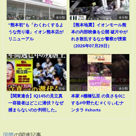
未分類
未分類
“熊本初”も「わくわくするよ
【熊本地震】イオンモール熊
うな売り場」イオン熊本店が
本の内部映像を公開 破片やが
リニューアル
れき散乱するなか警察が捜索
（2026年07月29日）
社会
未分類
【関東連合】IQ145の見立真
本家 #棚橋弘至 の良さを0に
一容疑者はどこに潜伏？なぜ
する#中野たむ #くりぃむナ
捕まらないのか判明した。
ンタラ #shorts
国際
の関連記事