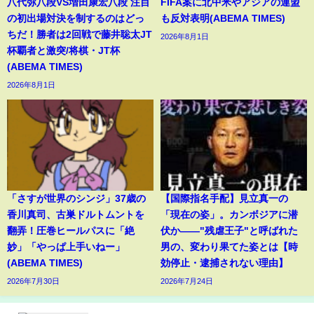
八代弥八段VS増田康宏八段 注目
FIFA案に北中米やアジアの連盟
の初出場対決を制するのはどっ
も反対表明(ABEMA TIMES)
ちだ！勝者は2回戦で藤井聡太JT
2026年8月1日
杯覇者と激突/将棋・JT杯
(ABEMA TIMES)
2026年8月1日
「さすが世界のシンジ」37歳の
【国際指名手配】見立真一の
香川真司、古巣ドルトムントを
「現在の姿」。カンボジアに潜
翻弄！圧巻ヒールパスに「絶
伏か――"残虐王子"と呼ばれた
妙」「やっぱ上手いねー」
男の、変わり果てた姿とは【時
(ABEMA TIMES)
効停止・逮捕されない理由】
2026年7月30日
2026年7月24日