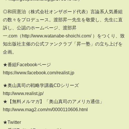
◎和田憲治（株式会社オンザボード代表）言論系人気番組
の数々をプロデュース。渡部昇一先生を敬愛し、先生に直
訴し、公認のホームページ、渡部昇
一.com（http://www.watanabe-shoichi.com/ ）をつくり、致
知出版社主催の公式ファンクラブ「昇一塾」の立ち上げを
企画。
★番組Facebookページ
https://www.facebook.com/realist.jp
★奥山真司の戦略学講義CDシリーズ
http://www.realist.jp/
★【無料メルマガ】「奥山真司のアメリカ通信」
http://www.mag2.com/m/0000110606.html
★Twitter