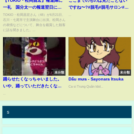
【TOKIO・松岡昌宏】報道陣に
ここまでのものは見たことない
一礼 国分太一の報道翌日に石
ですね〜?#脱毛#脱毛サロン#メ
川で舞台 観客が見た表情
ンズ脱毛#コメント
TOKIO・松岡昌宏さん（48）が6月21日、
...
石川・七尾市で主演舞台に出演。松岡さん
の表情などについて、舞台を鑑賞した観客
に話を聞きました。...
未分類
未分類
踊らせたくなっちゃいました。
Dấu mưa - Sayonara Itsuka
いや、踊っていただきたくなり
Ca si Trung Quân Idol...
ました。何させてもかわゆい。 #
...
神奈川 #横浜 #たべっ子どうぶつ
#ギンビス #おやつ #着ぐるみ #
s
キャラクター #ダンス