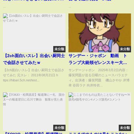
るが可愛すぎるwww【DJふぉい
...
...
切り抜き】#djふぉい #dj社長
#shorts #レペゼンフォックス #
ふぉい切り抜き
未分類
未分類
【2ch面白いスレ】出会い厨同士
サンデー・ジャポン 動画 ト
で会話させてみたｗ
ランプ大統領ゼレンスキー大統
領、激しい口論で会談決裂 3月
【2ch面白いスレ】出会い厨同士で会話さ
サンデージャポン 2025年3月2日内容：
せてみた 元スレ： 2011年08月21日 h
爆笑問題が送る日曜のニュースバラエテ
2日
ttps://hibari.5ch.net/test...
ィ。出演者：爆笑問題 磯山さやか 岸博
幸 谷田ラナ 向井怜衣...
未分類
未分類