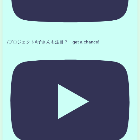
/プロジェクトA子さんも注目？ get a chance!