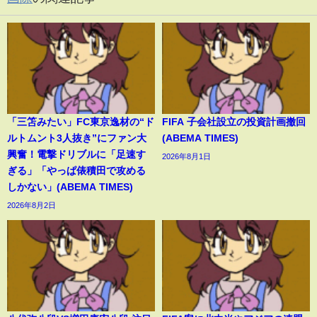
「三笘みたい」FC東京逸材の“ド
FIFA 子会社設立の投資計画撤回
ルトムント3人抜き”にファン大
(ABEMA TIMES)
興奮！電撃ドリブルに「足速す
2026年8月1日
ぎる」「やっぱ俵積田で攻める
しかない」(ABEMA TIMES)
2026年8月2日