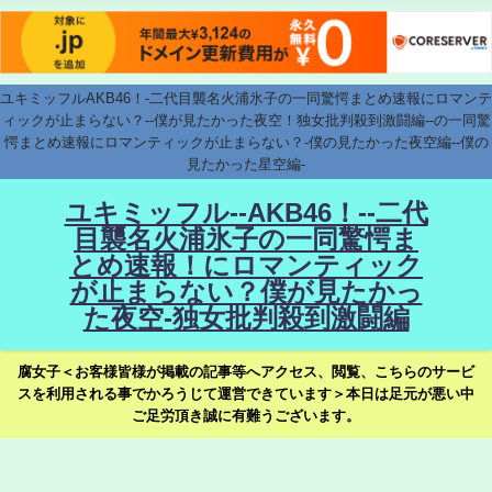
ユキミッフルAKB46！-二代目襲名火浦氷子の一同驚愕まとめ速報にロマンテ
ィックが止まらない？--僕が見たかった夜空！独女批判殺到激闘編--の一同驚
愕まとめ速報にロマンティックが止まらない？-僕の見たかった夜空編--僕の
見たかった星空編-
ユキミッフル--AKB46！--二代
目襲名火浦氷子の一同驚愕ま
とめ速報！にロマンティック
が止まらない？僕が見たかっ
た夜空-独女批判殺到激闘編
腐女子＜お客様皆様が掲載の記事等へアクセス、閲覧、こちらのサービ
スを利用される事でかろうじて運営できています＞本日は足元が悪い中
ご足労頂き誠に有難うございます。