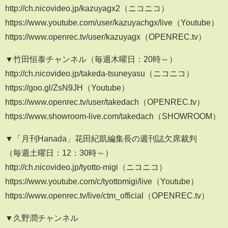
http://ch.nicovideo.jp/kazuyagx2（ニコニコ）
https://www.youtube.com/user/kazuyachgx/live（Youtube）
https://www.openrec.tv/user/kazuyagx（OPENREC.tv）
▼竹田恒泰チャンネル（毎週木曜日：20時～）
http://ch.nicovideo.jp/takeda-tsuneyasu（ニコニコ）
https://goo.gl/ZsN9JH（Youtube）
https://www.openrec.tv/user/takedach（OPENREC.tv）
https://www.showroom-live.com/takedach（SHOWROOM）
▼「月刊Hanada」花田紀凱編集長の週刊誌欠席裁判
（毎週土曜日：12：30時～）
http://ch.nicovideo.jp/tyotto-migi（ニコニコ）
https://www.youtube.com/c/tyottomigi/live（Youtube）
https://www.openrec.tv/live/ctm_official（OPENREC.tv）
▼久野潤チャンネル