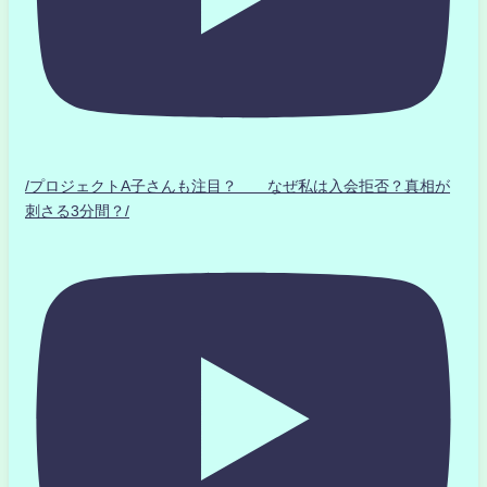
/プロジェクトA子さんも注目？ なぜ私は入会拒否？真相が
刺さる3分間？/