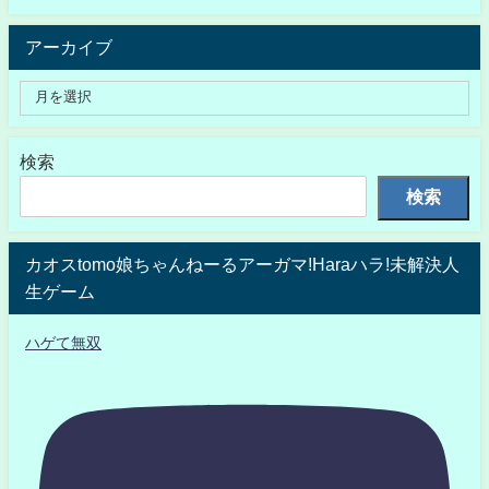
アーカイブ
検索
検索
カオスtomo娘ちゃんねーるアーガマ!Haraハラ!未解決人
生ゲーム
ハゲて無双