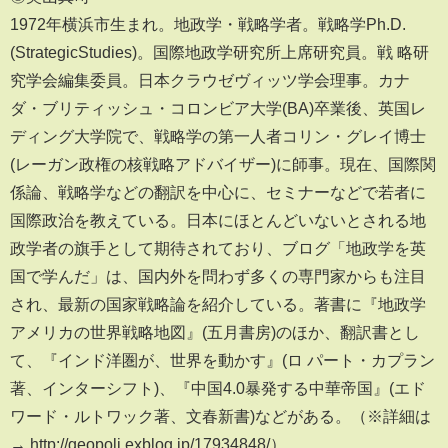
1972年横浜市生まれ。地政学・戦略学者。戦略学Ph.D.
(StrategicStudies)。国際地政学研究所上席研究員。戦 略研
究学会編集委員。日本クラウゼヴィッツ学会理事。カナ
ダ・ブリティッシュ・コロンビア大学(BA)卒業後、英国レ
ディング大学院で、戦略学の第一人者コリン・グレイ博士
(レーガン政権の核戦略アドバイザー)に師事。現在、国際関
係論、戦略学などの翻訳を中心に、セミナーなどで若者に
国際政治を教えている。日本にほとんどいないとされる地
政学者の旗手として期待されており、ブログ「地政学を英
国で学んだ」は、国内外を問わず多くの専門家からも注目
され、最新の国家戦略論を紹介している。著書に『地政学
アメリカの世界戦略地図』(五月書房)のほか、翻訳書とし
て、『インド洋圏が、世界を動かす』(ロ パート・カプラン
著、インターシフト)、『中国4.0暴発する中華帝国』(エド
ワード・ルトワック著、文春新書)などがある。（※詳細は
→ http://geopoli.exblog.jp/17934848/）