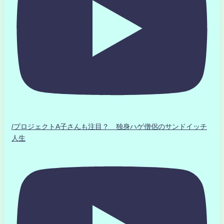
/プロジェクトA子さんも注目？ 独身ハゲ僧侶のサンドイッチ
人生