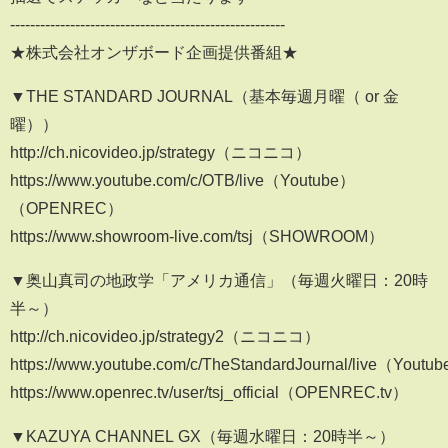
-------------------------------------------------------
★株式会社オンザボード企画提供番組★
▼THE STANDARD JOURNAL（基本毎週月曜（ or 金
曜））
http://ch.nicovideo.jp/strategy（ニコニコ）
https://www.youtube.com/c/OTB/live（Youtube）
（OPENREC）
https://www.showroom-live.com/tsj（SHOWROOM）
▼奥山真司の地政学「アメリカ通信」（毎週火曜日：20時
半～）
http://ch.nicovideo.jp/strategy2（ニコニコ）
https://www.youtube.com/c/TheStandardJournal/live（Youtu
https://www.openrec.tv/user/tsj_official（OPENREC.tv）
▼KAZUYA CHANNEL GX（毎週水曜日：20時半～）