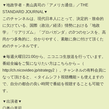
▼地政学者・奥山真司の「アメリカ通信」／THE
STANDARD JOURNAL▼
このチャンネルは、現代日本人にとって、決定的・致命的
に欠けている、国際（政治／経済）情勢における「地政
学」「リアリズム」「プロパガンダ」の3つのセンスを、高
尚かつ多角的に、分かりやすく、素敵に身に付けて頂くた
めのチャンネルです。
★毎週火曜日21:00から、ニコニコ生放送を行っています。
番組全編をご覧になりたい方はこちらから→（
http://ch.nicovideo.jp/strategy2 ）。チャンネルの有料会員に
なって頂けると、＜タイムシフト視聴機能＞も使えますの
で、自分の都合の良い時間で番組を視聴することも可能で
す。
▼出演者▼
◎奥山真司