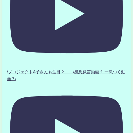
/プロジェクトA子さんも注目？ /感想戯言動画？.一息つく動
画？/