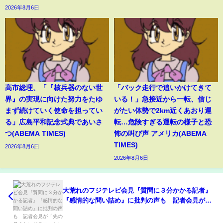
2026年8月6日
高市総理、「『核兵器のない世
「バック走行で追いかけてきて
界』の実現に向けた努力をたゆ
いる！」急接近から一転、信じ
まず続けていく使命を担ってい
がたい体勢で2km近くあおり運
る」広島平和記念式典であいさ
転…危険すぎる運転の様子と恐
つ(ABEMA TIMES)
怖の叫び声 アメリカ(ABEMA
TIMES)
2026年8月6日
2026年8月6日
大荒れのフジテレビ会見『質問に３分かかる記者』
『感情的な問い詰め』に批判の声も 記者会見が
「先の見えないドラマ」という最強エンタメコンテ
ンツに？（2025年1月29日）