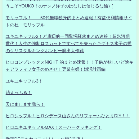
うこそYOUKO！のナンノ洋子のはなしは信じるな編）]
モリッフル！ 50代無職独身的まとめ速報！有益便利情報サイ
トの杜 モリッフル
ユキユキッフル2！ど底辺的一同驚愕騒然まとめ速報！超氷河期
世代！人生の強制ロスカットですべてを失ったキグナス氷子の愛
のクリスタルキングボンビー脱出大作戦
ヒロコンプレックスNIGHT 的まとめ速報！！子供が欲しいど陰キ
ャアラフィフ女子のめざせ！専業主婦！婚活計画編
ユキユキッフル3！
萌えっふる！
天にまします我ら！
ヒロシッフル！ヒロシデース山さんのリフォームひとりDIY！！
ヒロユキユキッフルMAX！スーパークッキング！
徹夜DEテツヤッフル!！レトロ館2号店！