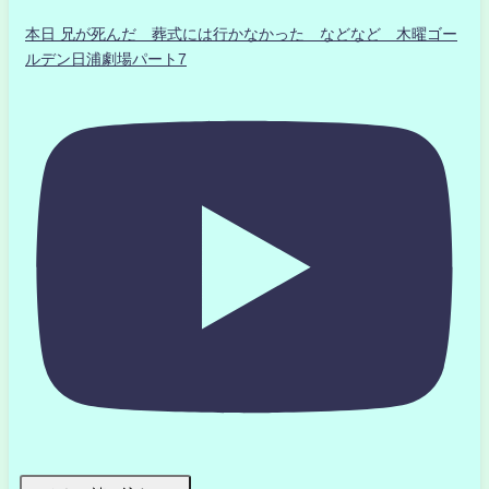
本日 兄が死んだ 葬式には行かなかった などなど 木曜ゴー
ルデン日浦劇場パート7