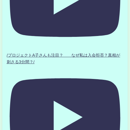
/プロジェクトA子さんも注目？ なぜ私は入会拒否？真相が
刺さる3分間？/