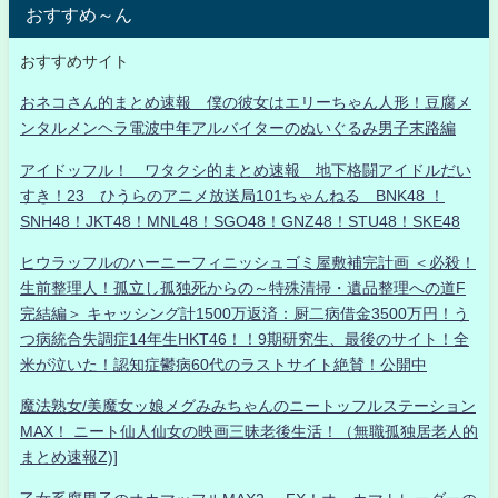
おすすめ～ん
おすすめサイト
おネコさん的まとめ速報 僕の彼女はエリーちゃん人形！豆腐メ
ンタルメンヘラ電波中年アルバイターのぬいぐるみ男子末路編
アイドッフル！ ワタクシ的まとめ速報 地下格闘アイドルだい
すき！23 ひうらのアニメ放送局101ちゃんねる BNK48 ！
SNH48！JKT48！MNL48！SGO48！GNZ48！STU48！SKE48
ヒウラッフルのハーニーフィニッシュゴミ屋敷補完計画 ＜必殺！
生前整理人！孤立し孤独死からの～特殊清掃・遺品整理への道F
完結編＞ キャッシング計1500万返済：厨二病借金3500万円！う
つ病統合失調症14年生HKT46！！9期研究生、最後のサイト！全
米が泣いた！認知症鬱病60代のラストサイト絶賛！公開中
魔法熟女/美魔女ッ娘メグみみちゃんのニートッフルステーション
MAX！ ニート仙人仙女の映画三昧老後生活！（無職孤独居老人的
まとめ速報Z)]