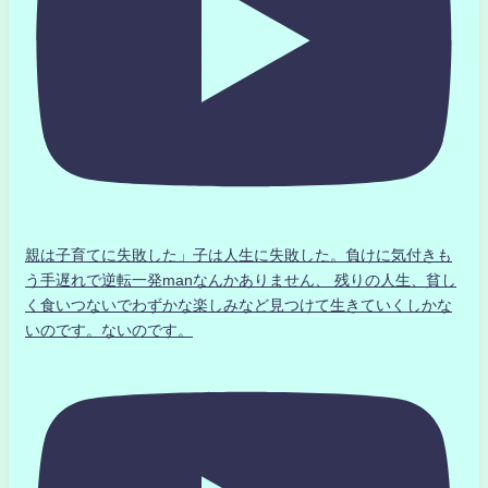
親は子育てに失敗した」子は人生に失敗した。負けに気付きも
う手遅れで逆転一発manなんかありません、 残りの人生、貧し
く食いつないでわずかな楽しみなど見つけて生きていくしかな
いのです。ないのです。