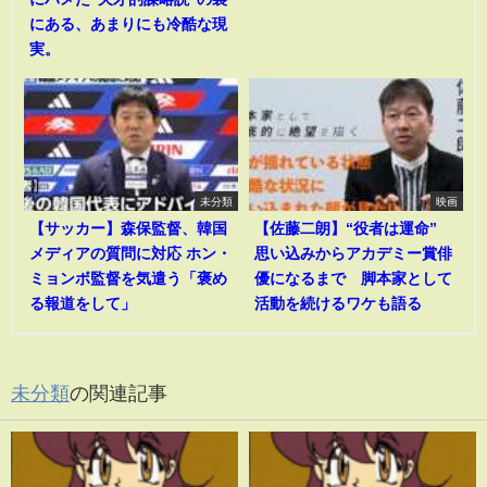
にある、あまりにも冷酷な現
実。
未分類
映画
【サッカー】森保監督、韓国
【佐藤二朗】“役者は運命”
メディアの質問に対応 ホン・
思い込みからアカデミー賞俳
ミョンボ監督を気遣う「褒め
優になるまで 脚本家として
る報道をして」
活動を続けるワケも語る
未分類
の関連記事