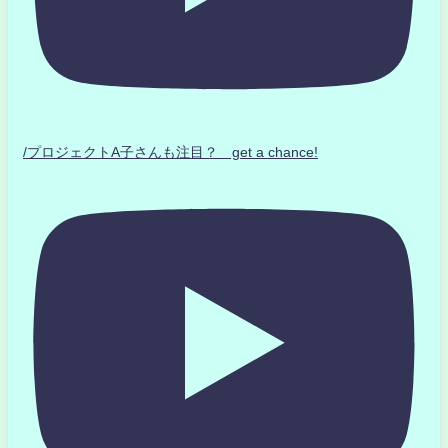
/プロジェクトA子さんも注目？ get a chance!