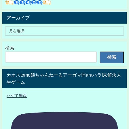
アーカイブ
検索
検索
カオスtomo娘ちゃんねーるアーガマ!Haraハラ!未解決人
生ゲーム
ハゲて無双