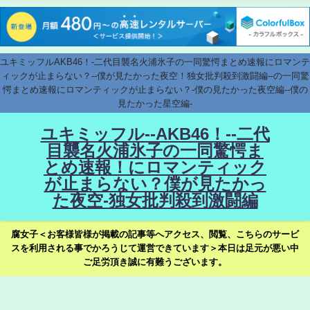
ユキミッフルAKB46！-二代目襲名火浦氷子の一同驚愕まとめ速報にロマンテ
ィックが止まらない？--僕が見たかった夜空！独女批判殺到激闘編--の一同驚
愕まとめ速報にロマンティックが止まらない？-僕の見たかった夜空編--僕の
見たかった星空編-
ユキミッフル--AKB46！--二代
目襲名火浦氷子の一同驚愕ま
とめ速報！にロマンティック
が止まらない？僕が見たかっ
た夜空-独女批判殺到激闘編
腐女子＜お客様皆様が掲載の記事等へアクセス、閲覧、こちらのサービ
スを利用される事でかろうじて運営できています＞本日は足元が悪い中
ご足労頂き誠に有難うございます。