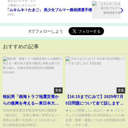
「ムキムキ！たまご」 美少女ブルマー腕相撲選手権
Xでフォローしよう
おすすめの記事
文化
文化
牧紀男「南海トラフ地震災害か
【16:15までにみて】2025年7月
らの復興を考える―東日本大震
5日問題について全て話します
災の教訓と和歌山県での取り組
【完全版】
2020年度京都大学防災研究所公開講座
★もっと開運したいあなたへ★ ★ スピリ
［第31回］ 「災害を事前に管理する――
チュアル情報満載♪のLINE登録はこちら★
み」京都大学防災研究所公開講
和歌山を襲う大地震にどう向き合うか」
金運・開運・健康につながる特別動画公開
座20201005
浜口梧陵翁生誕200年記...
中♪ → 今すぐ登...