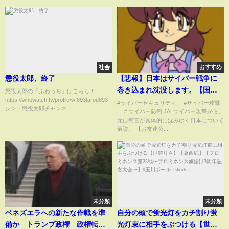
社会
おすすめ
懲役太郎、終了
【悲報】日本はサイバー戦争に
巻き込まれ沈没します。【国際
懲役太郎の「ふわっち」はこちら！
https://whowatch.tv/profile/w:893tarou893
サイバーテロ組織】
#サイバーセキュリティ #サイバー攻撃
シン・懲役太郎チャンネ...
＃サイバー防衛 JALサイバー攻撃から、
元自衛官が具体的に沈みゆく日本について
解説。 【お友達公...
未分類
未分類
ベネズエラへの新たな作戦を準
自分の頭で蛍光灯をカチ割り蛍
備か トランプ政権 政権転覆
光灯束に相手をぶつける【世羅