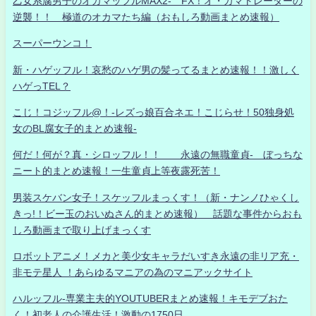
乙女系腐男子のオカマッフルMAX2- FX！オ・カマトレーダーの
逆襲！！ 極道のオカマたち編（おもしろ動画まとめ速報）
スーパーウンコ！
新・ハゲッフル！哀愁のハゲ男の髪ってるまとめ速報！！激しく
ハゲっTEL？
こじ！コジッフル@！-レズっ娘百合ネエ！こじらせ！50独身処
女のBL腐女子的まとめ速報-
何だ！何が？真・シロッフル！！ 永遠の無職童貞- ぼっちな
ニート的まとめ速報！一生童貞上等夜露死苦！
男装スケバン女子！スケッフルまっくす！（新・ナンノひゃくし
きっ!！ビー玉のおいぬさん的まとめ速報） 話題な事件からおも
しろ動画まで取り上げまっくす
ロボットアニメ！メカと美少女キャラだいすき永遠の非リア充・
非モテ星人 ！あらゆるマニアの為のマニアックサイト
ハルッフル-専業主夫的YOUTUBERまとめ速報！キモデブおた
く！初老人の介護生活！激動の1750日