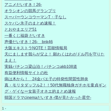
アニメだいすき！26-
オラシオンの競馬グランプリ
スーパーウンコウーマンT・子なし
スケバン氷子のまとめ速報！
とおやまエリア51
一番くじ福袋 だいすき
声優だいすき！26- bnk46
大阪エキストラNOTE！芸能情報局
天にまします我らが父よ！ 願わくはわがドル円を守りた
まえ！
実録パチンコ梁山泊！パチンコakb108道
有益便利情報サイトの杜
病は木から！ 24金バエ子の特発性間質性肺炎
真・モリタダッフル2！！50代無職独身ガチホモ童貞ギン
グ・ゲイなー女装子オネエ的まとめ速報
韓国ドラマcinemaだいすき-僕が見たかった星空-
1 -