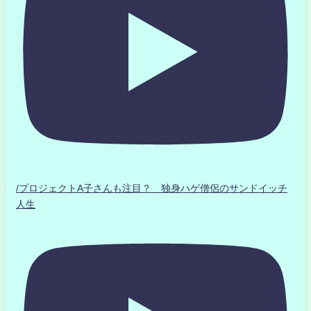
/プロジェクトA子さんも注目？ 独身ハゲ僧侶のサンドイッチ
人生