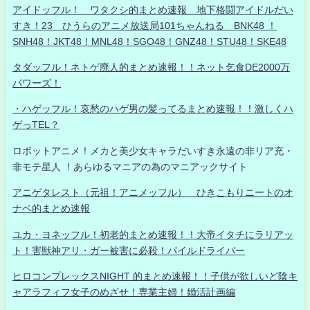
アイドッフル！ ワタクシ的まとめ速報 地下格闘アイドルだい
すき！23 ひうらのアニメ放送局101ちゃんねる BNK48 ！
SNH48！JKT48！MNL48！SGO48！GNZ48！STU48！SKE48
タダッフル！ネトゲ廃人的まとめ速報！！ネット乞食DE2000万
パワーズ！
・ハゲッフル！哀愁のハゲ男の髪ってるまとめ速報！！激しくハ
ゲっTEL？
ロボットアニメ！メカと美少女キャラだいすき永遠の非リア充・
非モテ星人 ！あらゆるマニアの為のマニアックサイト
アニゲタレスト（元祖！アニメッフル） ひきこもりニートのオ
ナベ的まとめ速報
ユカ・ヨネッフル！初老的まとめ速報！！大帝イタチにラリアッ
ト！害獣神アリ・ガー被害に必殺！パイルドライバー
ヒロコンプレックスNIGHT 的まとめ速報！！子供が欲しいど陰キ
ャアラフィフ女子のめざせ！専業主婦！婚活計画編