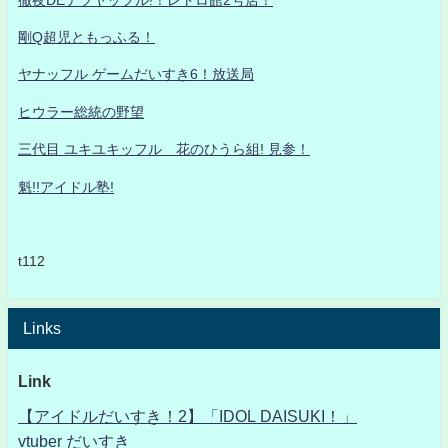
剛Q超児ともっふる！
ヤナッフル ゲームだいすき6！放送局
ヒウラー総統の野望
三代目 ユキユキッフル 花のひうら組! 見参！
魁!!アイドル塾!
t112
Links
Link
【アイドルだいすき！2】「IDOL DAISUKI！」
vtuber だいすき