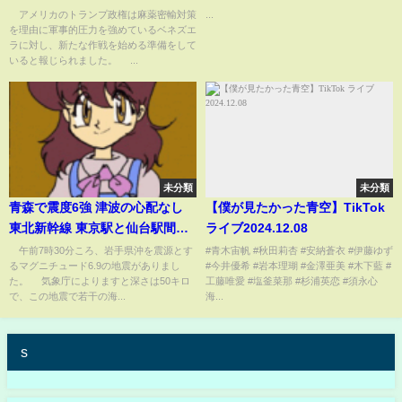
計画も？(2025年11月23日)
りさ】【葛西純】【プロミネン
アメリカのトランプ政権は麻薬密輸対策
...
を理由に軍事的圧力を強めているベネズエ
ス第25戦〜プロミネンス旗揚げ3
ラに対し、新たな作戦を始める準備をして
周年記念大会〜】#玉川ボール
いると報じられました。 ...
#shorts
未分類
未分類
青森で震度6強 津波の心配なし
【僕が見たかった青空】TikTok
東北新幹線 東京駅と仙台駅間で
ライブ2024.12.08
運転再開(ABEMA TIMES)
午前7時30分ころ、岩手県沖を震源とす
#青木宙帆 #秋田莉杏 #安納蒼衣 #伊藤ゆず
るマグニチュード6.9の地震がありまし
#今井優希 #岩本理瑚 #金澤亜美 #木下藍 #
た。 気象庁によりますと深さは50キロ
工藤唯愛 #塩釜菜那 #杉浦英恋 #須永心
で、この地震で若干の海...
海...
s