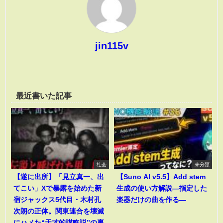
jin115v
最近書いた記事
社会
未分類
【遂に出所】「見立真一、出
【Suno AI v5.5】Add stem
てこい」Xで暴露を始めた新
生成の使い方解説―指定した
宿ジャックス5代目・木村孔
楽器だけの曲を作る―
次朗の正体。関東連合を壊滅
にハメた“天才的謀略説”の裏