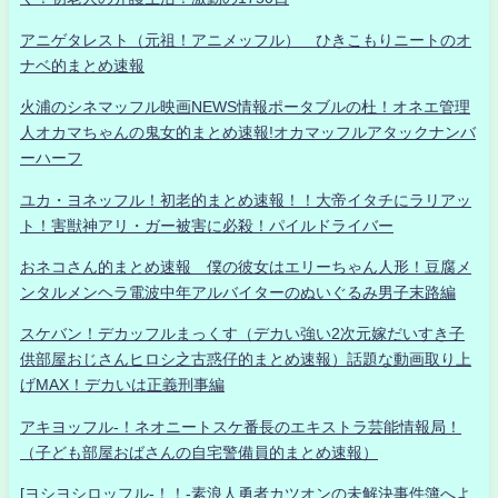
アニゲタレスト（元祖！アニメッフル） ひきこもりニートのオ
ナベ的まとめ速報
火浦のシネマッフル映画NEWS情報ポータブルの杜！オネエ管理
人オカマちゃんの鬼女的まとめ速報!オカマッフルアタックナンバ
ーハーフ
ユカ・ヨネッフル！初老的まとめ速報！！大帝イタチにラリアッ
ト！害獣神アリ・ガー被害に必殺！パイルドライバー
おネコさん的まとめ速報 僕の彼女はエリーちゃん人形！豆腐メ
ンタルメンヘラ電波中年アルバイターのぬいぐるみ男子末路編
スケバン！デカッフルまっくす（デカい強い2次元嫁だいすき子
供部屋おじさんヒロシ之古惑仔的まとめ速報）話題な動画取り上
げMAX！デカいは正義刑事編
アキヨッフル-！ネオニートスケ番長のエキストラ芸能情報局！
（子ども部屋おばさんの自宅警備員的まとめ速報）
[ヨシヨシロッフル-！！-素浪人勇者カツオンの未解決事件簿へよ