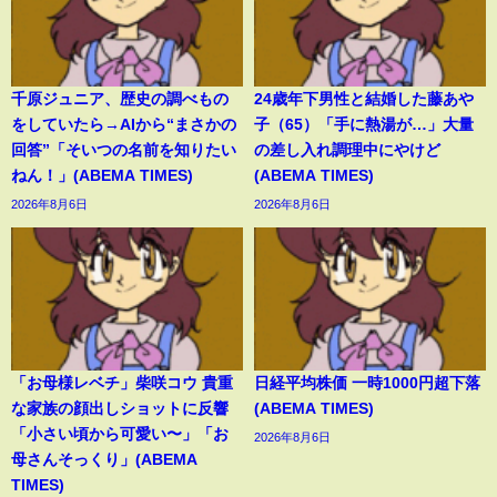
千原ジュニア、歴史の調べもの
24歳年下男性と結婚した藤あや
をしていたら→AIから“まさかの
子（65）「手に熱湯が…」大量
回答”「そいつの名前を知りたい
の差し入れ調理中にやけど
ねん！」(ABEMA TIMES)
(ABEMA TIMES)
2026年8月6日
2026年8月6日
「お母様レベチ」柴咲コウ 貴重
日経平均株価 一時1000円超下落
な家族の顔出しショットに反響
(ABEMA TIMES)
「小さい頃から可愛い〜」「お
2026年8月6日
母さんそっくり」(ABEMA
TIMES)