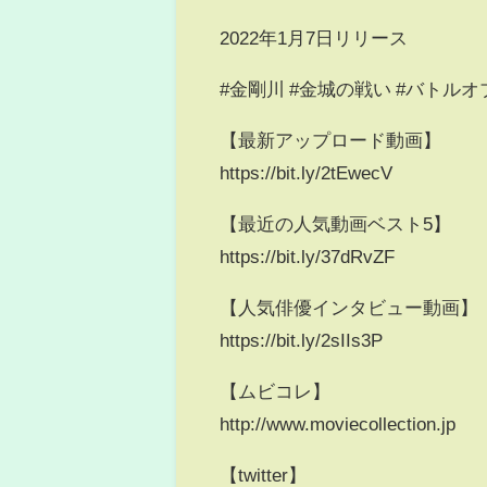
2022年1月7日リリース
#金剛川 #金城の戦い #バトルオ
【最新アップロード動画】
https://bit.ly/2tEwecV
【最近の人気動画ベスト5】
https://bit.ly/37dRvZF
【人気俳優インタビュー動画】
https://bit.ly/2sIIs3P
【ムビコレ】
http://www.moviecollection.jp
【twitter】