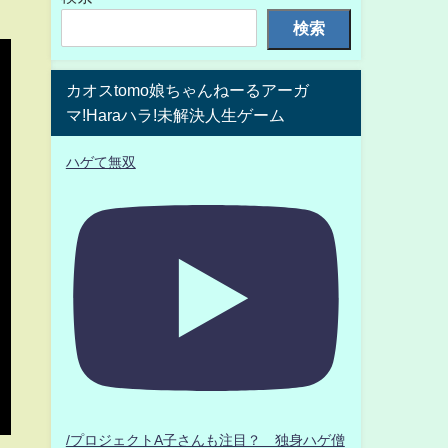
検索
カオスtomo娘ちゃんねーるアーガ
マ!Haraハラ!未解決人生ゲーム
ハゲて無双
/プロジェクトA子さんも注目？ 独身ハゲ僧