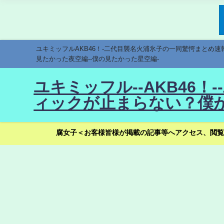
ユキミッフルAKB46！-二代目襲名火浦氷子の一同驚愕まとめ
見たかった夜空編--僕の見たかった星空編-
ユキミッフル--AKB46
ィックが止まらない？僕が
腐女子＜お客様皆様が掲載の記事等へアクセス、閲覧