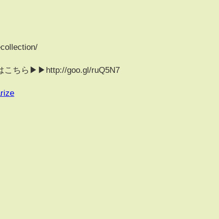
ollection/
http://goo.gl/ruQ5N7
rize