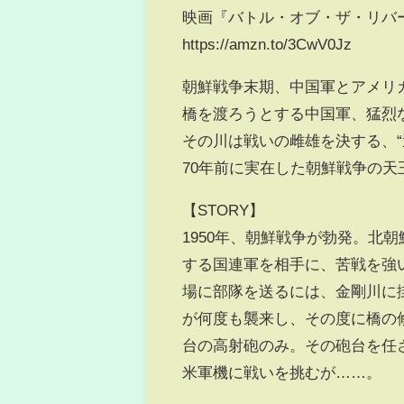
映画『バトル・オブ・ザ・リバ
https://amzn.to/3CwV0Jz
朝鮮戦争末期、中国軍とアメリ
橋を渡ろうとする中国軍、猛烈
その川は戦いの雌雄を決する、“
70年前に実在した朝鮮戦争の天
【STORY】
1950年、朝鮮戦争が勃発。北
する国連軍を相手に、苦戦を強い
場に部隊を送るには、金剛川に
が何度も襲来し、その度に橋の
台の高射砲のみ。その砲台を任
米軍機に戦いを挑むが……。