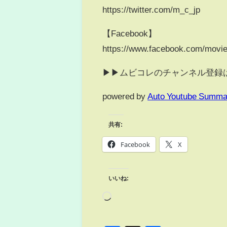
https://twitter.com/m_c_jp
【Facebook】
https://www.facebook.com/moviec
▶▶ムビコレのチャンネル登録はこちら▶▶
powered by
Auto Youtube Summa
共有:
Facebook
X
いいね: