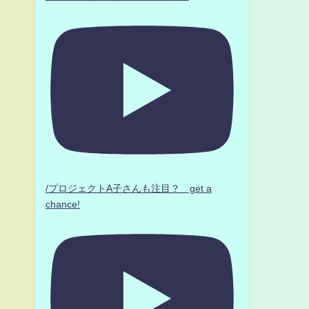
/プロジェクトA子さんも注目？ get a
chance!