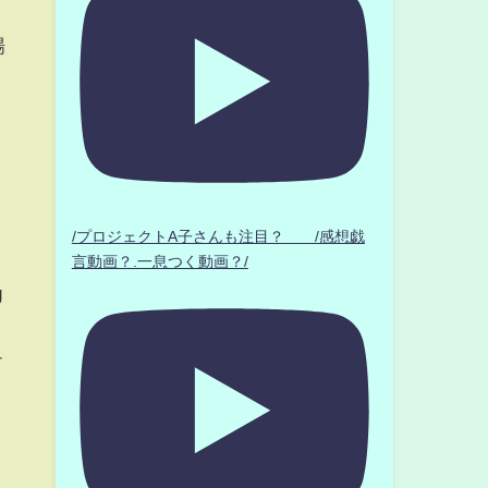
場
/プロジェクトA子さんも注目？ /感想戯
言動画？.一息つく動画？/
g
リ
チ