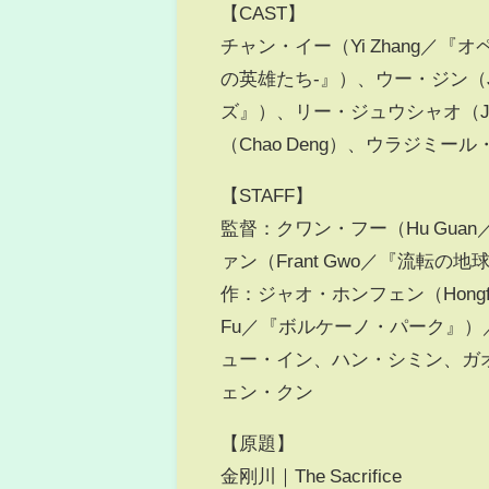
【CAST】
チャン・イー（Yi Zhang／
の英雄たち-』）、ウー・ジン（J
ズ』）、リー・ジュウシャオ（Jiux
（Chao Deng）、ウラジミール・
【STAFF】
監督：クワン・フー（Hu Gua
ァン（Frant Gwo／『流転の
作：ジャオ・ホンフェン（Hongfe
Fu／『ボルケーノ・パーク』）
ュー・イン、ハン・シミン、ガ
ェン・クン
【原題】
金刚川｜The Sacrifice