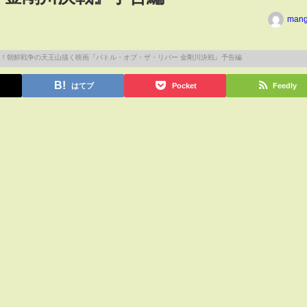
man
はてブ
Pocket
Feedly