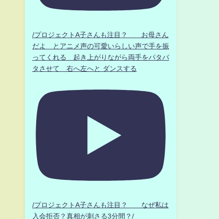
/プロジェクトA子さんも注目？ お母さん
だよ とアニメ声の可愛いらしい声で手を振
ってくれる 起き上がりながら両手をパタパ
タさせて 右へ左へと ダンスする
/プロジェクトA子さんも注目？ なぜ私は
入会拒否？真相が刺さる3分間？/