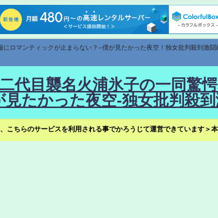
速報にロマンティックが止まらない？--僕が見たかった夜空！独女批判殺到激闘
！--二代目襲名火浦氷子の一同
見たかった夜空-独女批判殺到
、こちらのサービスを利用される事でかろうじて運営できています＞本