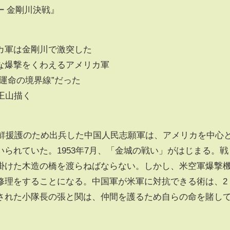
ー 金剛川決戦』
カ軍は金剛川で激突した
な爆撃をくわえるアメリカ軍
運命の境界線”だった
王山描く
朝鮮援護のため出兵した中国人民志願軍は、アメリカを中心
られていた。1953年7月、「金城の戦い」がはじまる。戦
掛けた木造の橋を渡らねばならない。しかし、米空軍爆撃
修理をすることになる。中国軍が米軍に対抗できる術は、2
された小隊長の張と関は、仲間を護るため自らの命を賭し