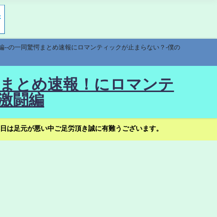
編--の一同驚愕まとめ速報にロマンティックが止まらない？-僕の
驚愕まとめ速報！にロマンテ
激闘編
日は足元が悪い中ご足労頂き誠に有難うございます。