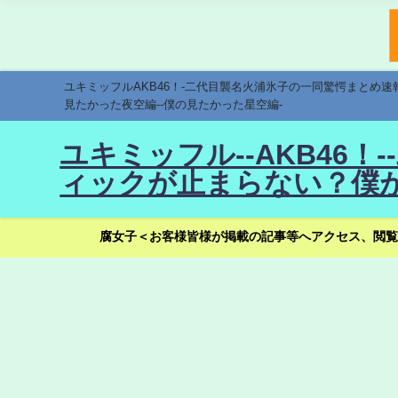
ユキミッフルAKB46！-二代目襲名火浦氷子の一同驚愕まとめ
見たかった夜空編--僕の見たかった星空編-
ユキミッフル--AKB46
ィックが止まらない？僕が
腐女子＜お客様皆様が掲載の記事等へアクセス、閲覧