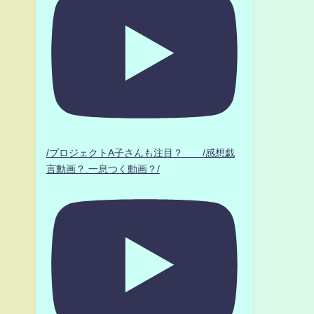
/プロジェクトA子さんも注目？ /感想戯
言動画？.一息つく動画？/