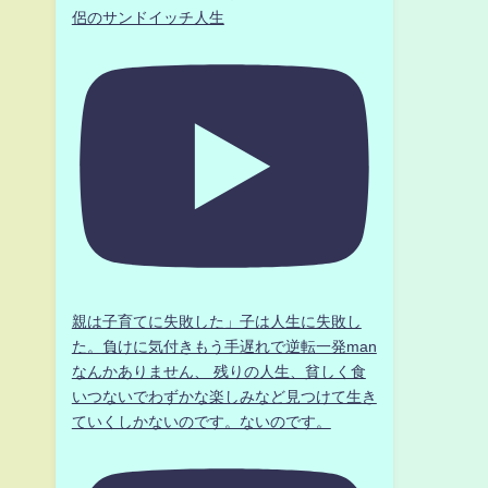
侶のサンドイッチ人生
親は子育てに失敗した」子は人生に失敗し
た。負けに気付きもう手遅れで逆転一発man
なんかありません、 残りの人生、貧しく食
いつないでわずかな楽しみなど見つけて生き
ていくしかないのです。ないのです。