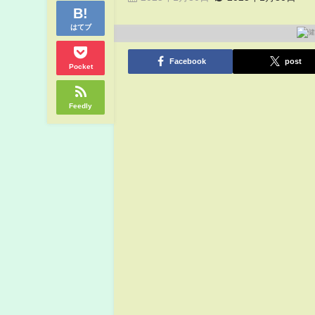
はてブ
Facebook
post
Pocket
Feedly