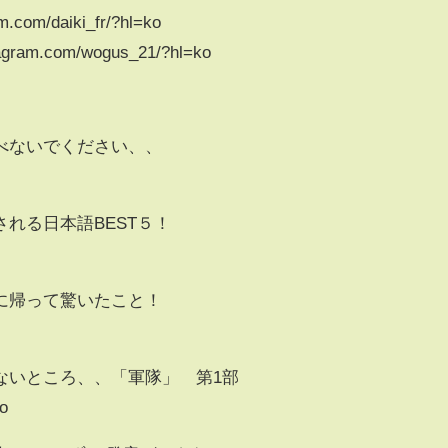
com/daiki_fr/?hl=ko
ram.com/wogus_21/?hl=ko
べないでください、、
れる日本語BEST５！
に帰って驚いたこと！
ないところ、、「軍隊」 第1部
o