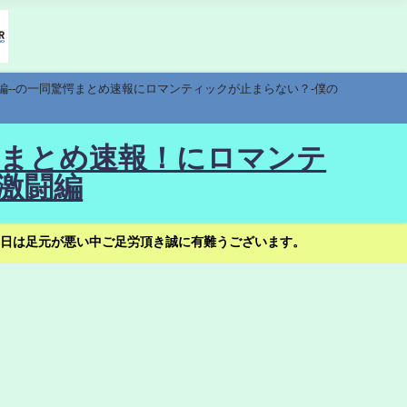
編--の一同驚愕まとめ速報にロマンティックが止まらない？-僕の
驚愕まとめ速報！にロマンテ
激闘編
日は足元が悪い中ご足労頂き誠に有難うございます。