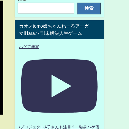
検索
カオスtomo娘ちゃんねーるアーガ
マ!Haraハラ!未解決人生ゲーム
ハゲて無双
/プロジェクトA子さんも注目？ 独身ハゲ僧