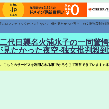
速報にロマンティックが止まらない？--僕が見たかった夜空！独女批判殺到激闘
！--二代目襲名火浦氷子の一同
見たかった夜空-独女批判殺到
、こちらのサービスを利用される事でかろうじて運営できています＞本