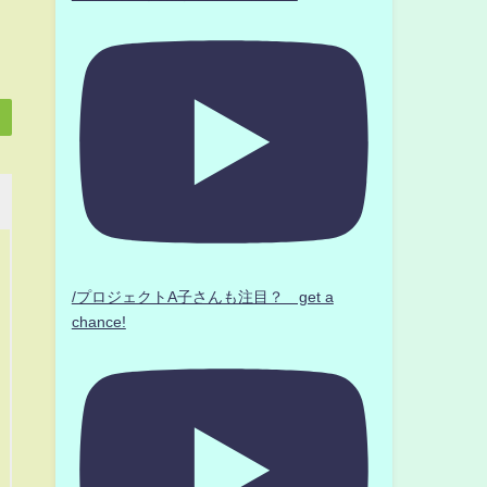
/プロジェクトA子さんも注目？ get a
chance!