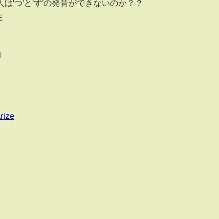
は'つ'と'ず'の発音ができないのか？？
E
M
rize