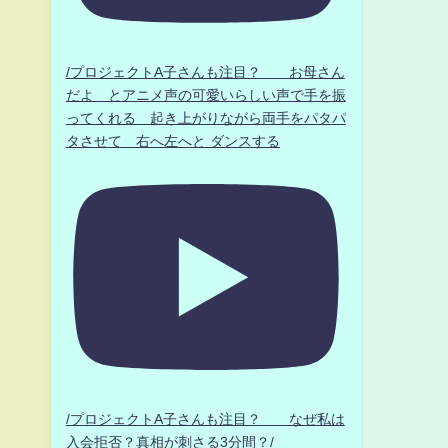
/プロジェクトA子さんも注目？ お母さん
だよ とアニメ声の可愛いらしい声で手を振
ってくれる 起き上がりながら両手をパタパ
タさせて 右へ左へと ダンスする
/プロジェクトA子さんも注目？ なぜ私は
入会拒否？真相が刺さる3分間？/