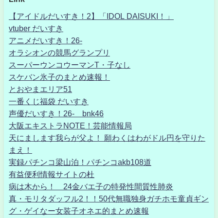
【アイドルだいすき！2】「IDOL DAISUKI！」
vtuber だいすき
アニメだいすき！26-
オラシオンの競馬グランプリ
スーパーウンコウーマンT・子なし
スケバン氷子のまとめ速報！
とおやまエリア51
一番くじ福袋 だいすき
声優だいすき！26- bnk46
大阪エキストラNOTE！芸能情報局
天にまします我らが父よ！ 願わくはわがドル円を守りた
まえ！
実録パチンコ梁山泊！パチンコakb108道
有益便利情報サイトの杜
病は木から！ 24金バエ子の特発性間質性肺炎
真・モリタダッフル2！！50代無職独身ガチホモ童貞ギン
グ・ゲイなー女装子オネエ的まとめ速報