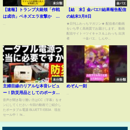
未分類
金バエ
【速報】トランプ大統領「作戦
【結 末】金バエ!!結果報告配信
は成功」ベネズエラ攻撃か マ
の結末3月8日
ドゥロ大統領拘束を発表#速報#
...
★日刊ふわっちマガジン★ 配信者の動画
をいち早く高画質でお届けします。 動画
トランプ大統領#ベネズエラ#マ
配信サイト⇒ツイキャス＆ふわっち 出演
ドゥロ大統領#軍事作戦#政権転
者 ⇒金バエ、しんや...
換#体制崩壊#アメリカ#国際情勢
#地政学#安全保障
未分類
未分類
主婦目線のリアルな本音レビュ
めぞん一刻
ー！防災用品としてのポータブ
...
ル電源は本当に必要？買うとき
音声が聞き取り難い方はCC（字幕）をオ
ンにしてください 今回の動画でご紹介し
に気をつけたいことは？既に持
たポータブル電源 BLUETTI EB3A 現在
っている人にもお得な情報・ア
セール中！ ht...
イデアを詰め込みました（ママ
キャン！）