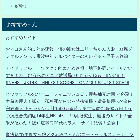
おすすめ～ん
おすすめサイト
おネコさん的まとめ速報 僕の彼女はエリーちゃん人形！豆腐メ
ンタルメンヘラ電波中年アルバイターのぬいぐるみ男子末路編
アイドッフル！ ワタクシ的まとめ速報 地下格闘アイドルだい
すき！23 ひうらのアニメ放送局101ちゃんねる BNK48 ！
SNH48！JKT48！MNL48！SGO48！GNZ48！STU48！SKE48
ヒウラッフルのハーニーフィニッシュゴミ屋敷補完計画 ＜必殺！
生前整理人！孤立し孤独死からの～特殊清掃・遺品整理への道F
完結編＞ キャッシング計1500万返済：厨二病借金3500万円！う
つ病統合失調症14年生HKT46！！9期研究生、最後のサイト！全
米が泣いた！認知症鬱病60代のラストサイト絶賛！公開中
魔法熟女/美魔女ッ娘メグみみちゃんのニートッフルステーション