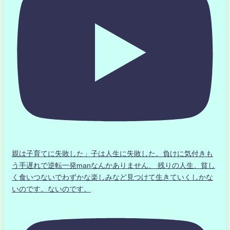
親は子育てに失敗した」子は人生に失敗した。負けに気付きも
う手遅れで逆転一発manなんかありません、 残りの人生、貧し
く食いつないでわずかな楽しみなど見つけて生きていくしかな
いのです。ないのです。