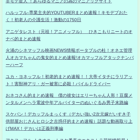
非モテ星人 ！あらゆるマニアの為のマニアックサイト
ハルッフル-専業主夫的YOUTUBERまとめ速報！キモデブおた
く！初老人の介護生活！激動の1750日
アニゲタレスト（元祖！アニメッフル） ひきこもりニートのオ
ナベ的まとめ速報
火浦のシネマッフル映画NEWS情報ポータブルの杜！オネエ管理
人オカマちゃんの鬼女的まとめ速報!オカマッフルアタックナンバ
ーハーフ
ユカ・ヨネッフル！初老的まとめ速報！！大帝イタチにラリアッ
ト！害獣神アリ・ガー被害に必殺！パイルドライバー
おネコさん的まとめ速報 僕の彼女はエリーちゃん人形！豆腐メ
ンタルメンヘラ電波中年アルバイターのぬいぐるみ男子末路編
スケバン！デカッフルまっくす（デカい強い2次元嫁だいすき子
供部屋おじさんヒロシ之古惑仔的まとめ速報）話題な動画取り上
げMAX！デカいは正義刑事編