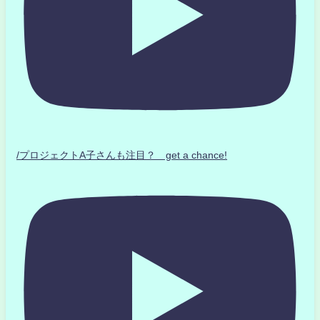
/プロジェクトA子さんも注目？ get a chance!