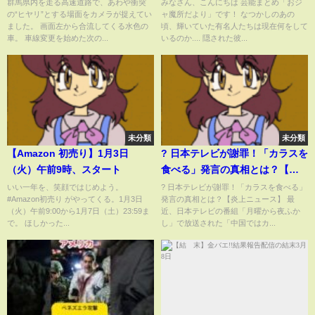
ゃ、いつか事故起こす」無謀な
ていたドン引きレベルの夜事情
群馬県内を走る高速道路で、あわや衝突
みなさん、こんにちは 芸能まとめ「おジ
の“ヒヤリ”とする場面をカメラが捉えてい
ャ魔所だより」です！ なつかしのあの
車線変更 横断中の歩行者スレ
に言葉を失う！！元SMAP・木村
ました。 画面左から合流してくる水色の
頃、輝いていた有名人たちは現在何をして
スレ“自己中”追い越しも
拓哉を馬鹿にし続けた裏側・番
車。 車線変更を始めた次の...
いるのか.... 隠された彼...
組で語った鮒kの真相に驚きを隠
せない！
未分類
未分類
【Amazon 初売り】1月3日
? 日本テレビが謝罪！「カラスを
（火）午前9時、スタート
食べる」発言の真相とは？【炎
上ニュース】
いい一年を、笑顔ではじめよう。
? 日本テレビが謝罪！「カラスを食べる」
#Amazon初売り がやってくる。1月3日
発言の真相とは？【炎上ニュース】 最
（火）午前9:00から1月7日（土）23:59ま
近、日本テレビの番組「月曜から夜ふか
で。 ほしかった...
し」で放送された「中国ではカ...