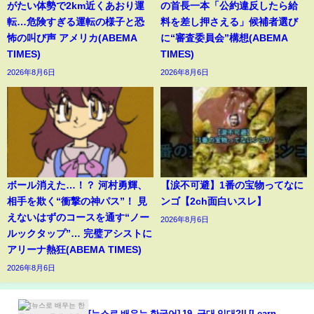
がたい体勢で2km近くあおり運
の首長一本「公約違反したら給
転…危険すぎる運転の様子と恐
料を差し押さえる」候補者選び
怖の叫び声 アメリカ(ABEMA
に“審査委員会”構想(ABEMA
TIMES)
TIMES)
2026年8月6日
2026年8月6日
ボール消えた…！？ 河村勇輝、
【涙不可避】1番の宝物ってなに
相手を欺く“衝撃の神パス”！ 見
ンゴ【2ch面白いスレ】
えないはずのコースを通す“ノー
2026年8月6日
ルックタップ”… 完璧アシストに
アリーナ熱狂(ABEMA TIMES)
2026年8月6日
[뉴스로 배우는 한국어] 19. 군대 입대?|| [Learn