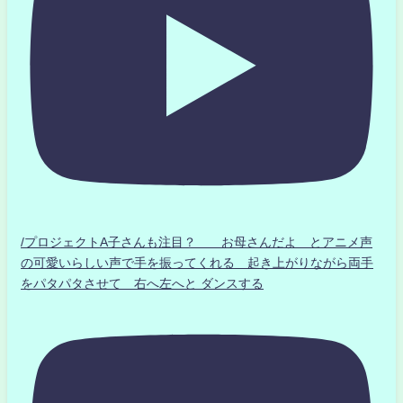
/プロジェクトA子さんも注目？ お母さんだよ とアニメ声
の可愛いらしい声で手を振ってくれる 起き上がりながら両手
をパタパタさせて 右へ左へと ダンスする