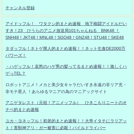
チャンネル登録
アイドッフル！ ワタクシ的まとめ速報 地下格闘アイドルだい
すき！23 ひうらのアニメ放送局101ちゃんねる BNK48 ！
SNH48！JKT48！MNL48！SGO48！GNZ48！STU48！SKE48
タダッフル！ネトゲ廃人的まとめ速報！！ネット乞食DE2000万
パワーズ！
・ハゲッフル！哀愁のハゲ男の髪ってるまとめ速報！！激しくハ
ゲっTEL？
ロボットアニメ！メカと美少女キャラだいすき永遠の非リア充・
非モテ星人 ！あらゆるマニアの為のマニアックサイト
アニゲタレスト（元祖！アニメッフル） ひきこもりニートのオ
ナベ的まとめ速報
ユカ・ヨネッフル！初老的まとめ速報！！大帝イタチにラリアッ
ト！害獣神アリ・ガー被害に必殺！パイルドライバー