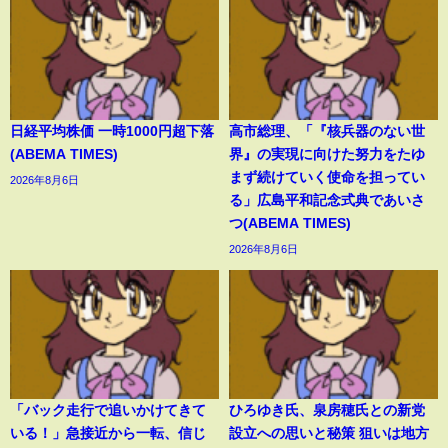
日経平均株価 一時1000円超下落
高市総理、「『核兵器のない世
(ABEMA TIMES)
界』の実現に向けた努力をたゆ
まず続けていく使命を担ってい
2026年8月6日
る」広島平和記念式典であいさ
つ(ABEMA TIMES)
2026年8月6日
「バック走行で追いかけてきて
ひろゆき氏、泉房穂氏との新党
いる！」急接近から一転、信じ
設立への思いと秘策 狙いは地方