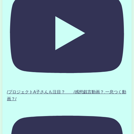
/プロジェクトA子さんも注目？ /感想戯言動画？.一息つく動
画？/