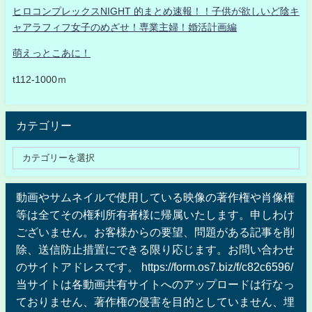
ヒロコンプレックスNIGHT 的まとめ速報！！子供が欲しいど陰キ
ャアラフィフ女子のめざせ！専業主婦！婚活計画編
萌えっとこあに！
t112-1000ｍ
カテゴリー
動画やサムネイルで使用している映像の著作権や肖像権
等は全てその権利所有者様に帰属いたします。申しわけ
ございません。お客様からの要望、問題がある記事を削
除、送信防止措置にできる限り応じます。お問い合わせ
のサイトアドレスです。 https://form.os7.biz/f/c82c6596/
当サイトは各動画共有サイトへのアップロードは行なっ
ておりません、著作権の侵害を目的としていません、埋