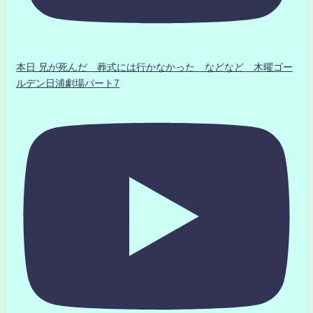
本日 兄が死んだ 葬式には行かなかった などなど 木曜ゴー
ルデン日浦劇場パート7