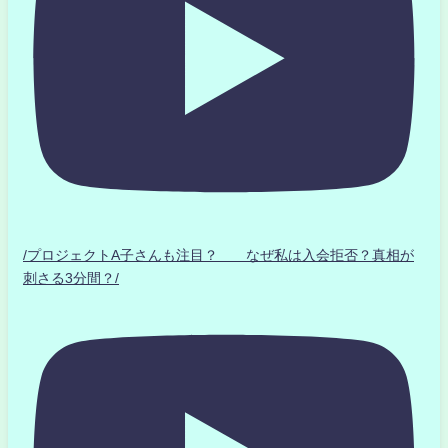
/プロジェクトA子さんも注目？ なぜ私は入会拒否？真相が
刺さる3分間？/