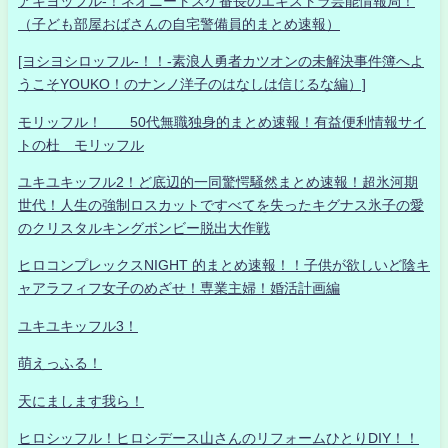
アキヨッフル-！ネオニートスケ番長のエキストラ芸能情報局！
（子ども部屋おばさんの自宅警備員的まとめ速報）
[ヨシヨシロッフル-！！-素浪人勇者カツオンの未解決事件簿へよ
うこそYOUKO！のナンノ洋子のはなしは信じるな編）]
モリッフル！ 50代無職独身的まとめ速報！有益便利情報サイ
トの杜 モリッフル
ユキユキッフル2！ど底辺的一同驚愕騒然まとめ速報！超氷河期
世代！人生の強制ロスカットですべてを失ったキグナス氷子の愛
のクリスタルキングボンビー脱出大作戦
ヒロコンプレックスNIGHT 的まとめ速報！！子供が欲しいど陰キ
ャアラフィフ女子のめざせ！専業主婦！婚活計画編
ユキユキッフル3！
萌えっふる！
天にまします我ら！
ヒロシッフル！ヒロシデース山さんのリフォームひとりDIY！！