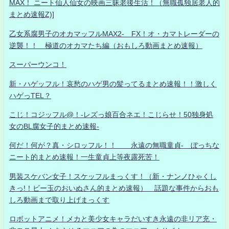
MAX！ ニート仙人仙女の映画三昧老後生活！（無職孤独居老人的
まとめ速報Z)]
乙女系腐男子のオカマッフルMAX2- FX！オ・カマトレーダーの
逆襲！！ 極道のオカマたち編（おもしろ動画まとめ速報）
スーパーウンコ！
新・ハゲッフル！哀愁のハゲ男の髪ってるまとめ速報！！激しく
ハゲっTEL？
こじ！コジッフル@！-レズっ娘百合ネエ！こじらせ！50独身処
女のBL腐女子的まとめ速報-
何だ！何が？真・シロッフル！！ 永遠の無職童貞- ぼっちな
ニート的まとめ速報！一生童貞上等夜露死苦！
男装スケバン女子！スケッフルまっくす！（新・ナンノひゃくし
きっ!！ビー玉のおいぬさん的まとめ速報） 話題な事件からおも
しろ動画まで取り上げまっくす
ロボットアニメ！メカと美少女キャラだいすき永遠の非リア充・