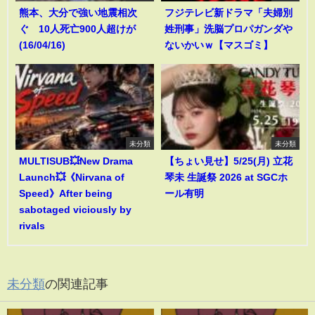
熊本、大分で強い地震相次
フジテレビ新ドラマ「夫婦別
ぐ 10人死亡900人超けが
姓刑事」洗脳プロパガンダや
(16/04/16)
ないかいｗ【マスゴミ】
未分類
未分類
MULTISUB💥New Drama
【ちょい見せ】5/25(月) 立花
Launch💥《Nirvana of
琴未 生誕祭 2026 at SGCホ
Speed》After being
ール有明
sabotaged viciously by
rivals
未分類
の関連記事