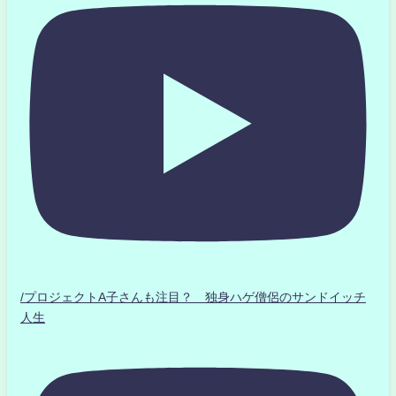
/プロジェクトA子さんも注目？ 独身ハゲ僧侶のサンドイッチ
人生