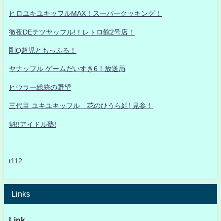
ヒロユキユキッフルMAX！スーパークッキング！
徹夜DEテツヤッフル!！レトロ館2号店！
剛Q超児ともっふる！
ヤナッフル ゲームだいすき6！放送局
ヒウラー総統の野望
三代目 ユキユキッフル 花のひうら組! 見参！
魁!!アイドル塾!
t112
Links
Link