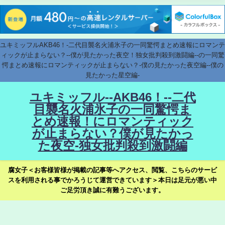
ユキミッフルAKB46！-二代目襲名火浦氷子の一同驚愕まとめ速報にロマンテ
ィックが止まらない？--僕が見たかった夜空！独女批判殺到激闘編--の一同驚
愕まとめ速報にロマンティックが止まらない？-僕の見たかった夜空編--僕の
見たかった星空編-
ユキミッフル--AKB46！--二代
目襲名火浦氷子の一同驚愕ま
とめ速報！にロマンティック
が止まらない？僕が見たかっ
た夜空-独女批判殺到激闘編
腐女子＜お客様皆様が掲載の記事等へアクセス、閲覧、こちらのサービ
スを利用される事でかろうじて運営できています＞本日は足元が悪い中
ご足労頂き誠に有難うございます。