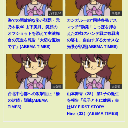
乃木坂46
未分類
海での開放的な姿が話題・元
カンガルーの“同時多発デス
乃木坂46 山下美月、笑顔の
マッチ”勃発！しっぽを押さ
オフショットを添えて主演舞
えた2対1のハンデ戦に観戦者
台の完走を報告「大切な宝物
の姿も…自由すぎるカオスな
です」(ABEMA TIMES)
光景が話題(ABEMA TIMES)
未分類
未分類
台北中心部への攻撃阻止「橋
山本舞香（28） 第1子の誕生
の封鎖」訓練(ABEMA
を報告「母子ともに健康」夫
TIMES)
はMY FIRST STORY
Hiro（32）(ABEMA TIMES)