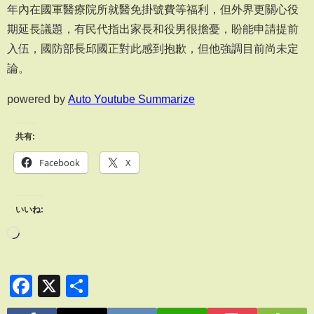
年內在國軍醫療院所就醫免掛號費等福利，但外界更關心役
期延長議題，有民代指出家長和役男很擔憂，盼能申請提前
入伍，國防部長邱國正對此感到抱歉，但他強調目前尚未定
論。
powered by
Auto Youtube Summarize
共有:
Facebook
X
いいね:
Facebook
X
共
有