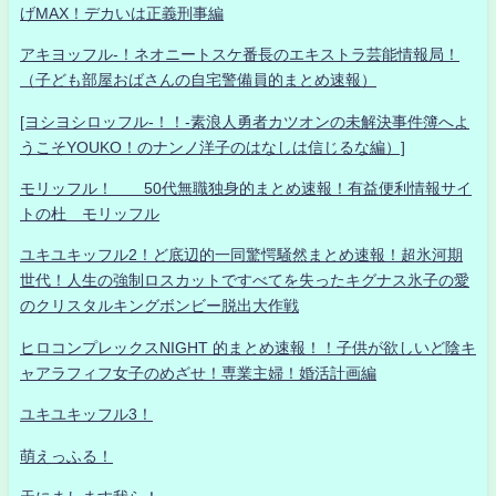
げMAX！デカいは正義刑事編
アキヨッフル-！ネオニートスケ番長のエキストラ芸能情報局！
（子ども部屋おばさんの自宅警備員的まとめ速報）
[ヨシヨシロッフル-！！-素浪人勇者カツオンの未解決事件簿へよ
うこそYOUKO！のナンノ洋子のはなしは信じるな編）]
モリッフル！ 50代無職独身的まとめ速報！有益便利情報サイ
トの杜 モリッフル
ユキユキッフル2！ど底辺的一同驚愕騒然まとめ速報！超氷河期
世代！人生の強制ロスカットですべてを失ったキグナス氷子の愛
のクリスタルキングボンビー脱出大作戦
ヒロコンプレックスNIGHT 的まとめ速報！！子供が欲しいど陰キ
ャアラフィフ女子のめざせ！専業主婦！婚活計画編
ユキユキッフル3！
萌えっふる！