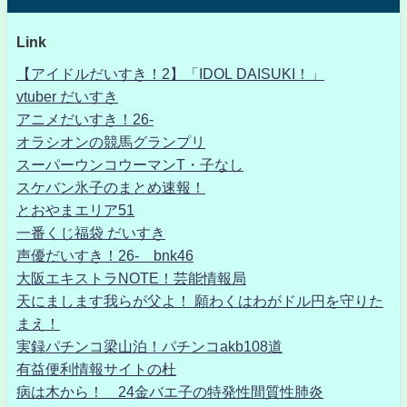
Link
【アイドルだいすき！2】「IDOL DAISUKI！」
vtuber だいすき
アニメだいすき！26-
オラシオンの競馬グランプリ
スーパーウンコウーマンT・子なし
スケバン氷子のまとめ速報！
とおやまエリア51
一番くじ福袋 だいすき
声優だいすき！26- bnk46
大阪エキストラNOTE！芸能情報局
天にまします我らが父よ！ 願わくはわがドル円を守りた
まえ！
実録パチンコ梁山泊！パチンコakb108道
有益便利情報サイトの杜
病は木から！ 24金バエ子の特発性間質性肺炎