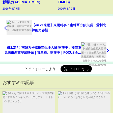
影響は(ABEMA TIMES)
TIMES)
2026年8月7日
2026年8月7日
【on.cc東網】東網時事：南韓軍方頻失誤 遏制北
韓能力存疑
砸2.2兆！南韓力拼成疫苗生產大國 翁履中：疫苗荒
見未來產業發展曙光｜黃星樺、翁履中｜FOCUS全球
新聞 20210806
Xでフォローしよう
おすすめの記事