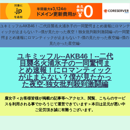
ユキミッフルAKB46！-二代目襲名火浦氷子の一同驚愕まとめ速報にロマンテ
ィックが止まらない？--僕が見たかった夜空！独女批判殺到激闘編--の一同驚
愕まとめ速報にロマンティックが止まらない？-僕の見たかった夜空編--僕の
見たかった星空編-
ユキミッフル--AKB46！--二代
目襲名火浦氷子の一同驚愕ま
とめ速報！にロマンティック
が止まらない？僕が見たかっ
た夜空-独女批判殺到激闘編
腐女子＜お客様皆様が掲載の記事等へアクセス、閲覧、こちらのサービ
スを利用される事でかろうじて運営できています＞本日は足元が悪い中
ご足労頂き誠に有難うございます。