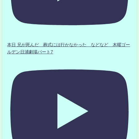
本日 兄が死んだ 葬式には行かなかった などなど 木曜ゴー
ルデン日浦劇場パート7