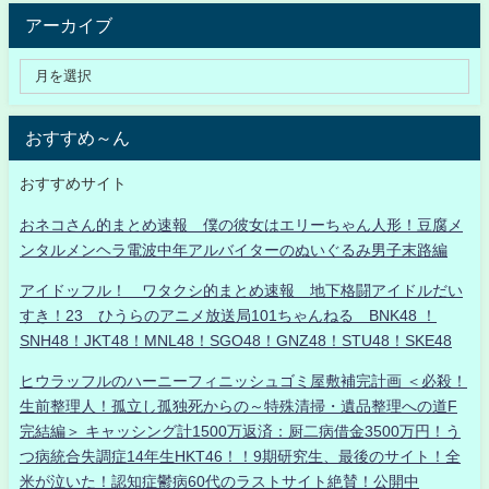
アーカイブ
おすすめ～ん
おすすめサイト
おネコさん的まとめ速報 僕の彼女はエリーちゃん人形！豆腐メ
ンタルメンヘラ電波中年アルバイターのぬいぐるみ男子末路編
アイドッフル！ ワタクシ的まとめ速報 地下格闘アイドルだい
すき！23 ひうらのアニメ放送局101ちゃんねる BNK48 ！
SNH48！JKT48！MNL48！SGO48！GNZ48！STU48！SKE48
ヒウラッフルのハーニーフィニッシュゴミ屋敷補完計画 ＜必殺！
生前整理人！孤立し孤独死からの～特殊清掃・遺品整理への道F
完結編＞ キャッシング計1500万返済：厨二病借金3500万円！う
つ病統合失調症14年生HKT46！！9期研究生、最後のサイト！全
米が泣いた！認知症鬱病60代のラストサイト絶賛！公開中