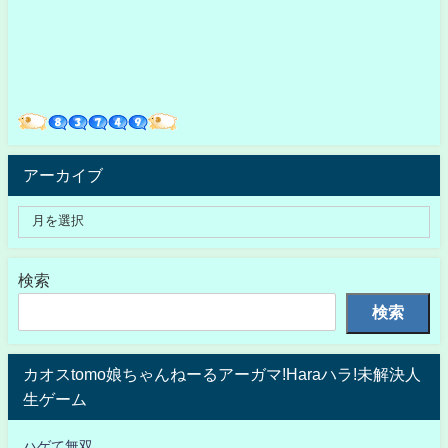
アーカイブ
検索
検索
カオスtomo娘ちゃんねーるアーガマ!Haraハラ!未解決人
生ゲーム
ハゲて無双