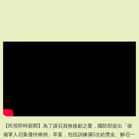
【民視即時新聞】為了讓召員無後顧之憂，國防部提出「後
備軍人召集優待條例」草案，包括訓練滿5次給獎金、解召一