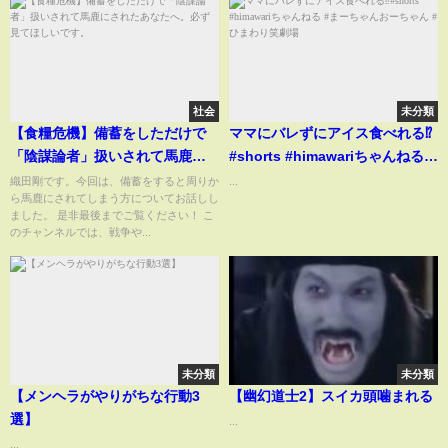
社会
未分類
【食糧危機】備蓄をしただけで
ママにバレずにアイス食べれる⁉️
「陰謀論者」扱いされて馬鹿に
#shorts #himawariちゃんねる #
されたあなたへ。必ず見てほし
まーちゃんおーちゃん #ひまわり
織田剛です。今回は、備蓄をすると周りか
...
ら馬鹿にされてしまう方についてお話しし
いです。
笑劇場
ました。 是非最後までご覧ください！ こ
のチャンネルでは、戦争や...
未分類
未分類
【メンヘラがやりがちな行動3
【幽幻道士2】スイカ頭噛まれる
選】
...
...