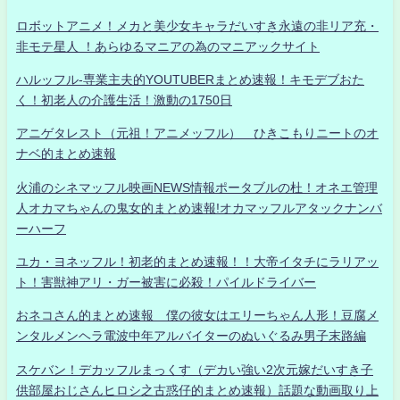
ロボットアニメ！メカと美少女キャラだいすき永遠の非リア充・
非モテ星人 ！あらゆるマニアの為のマニアックサイト
ハルッフル-専業主夫的YOUTUBERまとめ速報！キモデブおた
く！初老人の介護生活！激動の1750日
アニゲタレスト（元祖！アニメッフル） ひきこもりニートのオ
ナベ的まとめ速報
火浦のシネマッフル映画NEWS情報ポータブルの杜！オネエ管理
人オカマちゃんの鬼女的まとめ速報!オカマッフルアタックナンバ
ーハーフ
ユカ・ヨネッフル！初老的まとめ速報！！大帝イタチにラリアッ
ト！害獣神アリ・ガー被害に必殺！パイルドライバー
おネコさん的まとめ速報 僕の彼女はエリーちゃん人形！豆腐メ
ンタルメンヘラ電波中年アルバイターのぬいぐるみ男子末路編
スケバン！デカッフルまっくす（デカい強い2次元嫁だいすき子
供部屋おじさんヒロシ之古惑仔的まとめ速報）話題な動画取り上