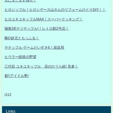
天にまします我ら！
ヒロシッフル！ヒロシデース山さんのリフォームひとりDIY！！
ヒロユキユキッフルMAX！スーパークッキング！
徹夜DEテツヤッフル!！レトロ館2号店！
剛Q超児ともっふる！
ヤナッフル ゲームだいすき6！放送局
ヒウラー総統の野望
三代目 ユキユキッフル 花のひうら組! 見参！
魁!!アイドル塾!
t112
Links