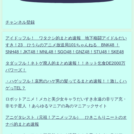
チャンネル登録
アイドッフル！ ワタクシ的まとめ速報 地下格闘アイドルだい
すき！23 ひうらのアニメ放送局101ちゃんねる BNK48 ！
SNH48！JKT48！MNL48！SGO48！GNZ48！STU48！SKE48
タダッフル！ネトゲ廃人的まとめ速報！！ネット乞食DE2000万
パワーズ！
・ハゲッフル！哀愁のハゲ男の髪ってるまとめ速報！！激しくハ
ゲっTEL？
ロボットアニメ！メカと美少女キャラだいすき永遠の非リア充・
非モテ星人 ！あらゆるマニアの為のマニアックサイト
アニゲタレスト（元祖！アニメッフル） ひきこもりニートのオ
ナベ的まとめ速報