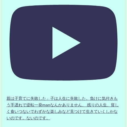
親は子育てに失敗した」子は人生に失敗した。負けに気付きも
う手遅れで逆転一発manなんかありません、 残りの人生、貧し
く食いつないでわずかな楽しみなど見つけて生きていくしかな
いのです。ないのです。