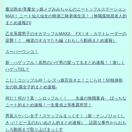
魔法熟女/美魔女ッ娘メグみみちゃんのニートッフルステーション
MAX！ ニート仙人仙女の映画三昧老後生活！（無職孤独居老人的
まとめ速報Z)]
乙女系腐男子のオカマッフルMAX2- FX！オ・カマトレーダーの
逆襲！！ 極道のオカマたち編（おもしろ動画まとめ速報）
スーパーウンコ！
新・ハゲッフル！哀愁のハゲ男の髪ってるまとめ速報！！激しく
ハゲっTEL？
こじ！コジッフル@！-レズっ娘百合ネエ！こじらせ！50独身処
女のBL腐女子的まとめ速報-
何だ！何が？真・シロッフル！！ 永遠の無職童貞- ぼっちな
ニート的まとめ速報！一生童貞上等夜露死苦！
男装スケバン女子！スケッフルまっくす！（新・ナンノひゃくし
きっ!！ビー玉のおいぬさん的まとめ速報） 話題な事件からおも
しろ動画まで取り上げまっくす