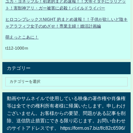
ユカ・ヨネッフル！初老的まとめ速報！！大帝イタチにラリアッ
ト！害獣神アリ・ガー被害に必殺！パイルドライバー
ヒロコンプレックスNIGHT 的まとめ速報！！子供が欲しいど陰キ
ャアラフィフ女子のめざせ！専業主婦！婚活計画編
萌えっとこあに！
t112-1000ｍ
カテゴリー
動画やサムネイルで使用している映像の著作権や肖像権
等は全てその権利所有者様に帰属いたします。申しわけ
ございません。お客様からの要望、問題がある記事を削
除、送信防止措置にできる限り応じます。お問い合わせ
のサイトアドレスです。 https://form.os7.biz/f/c82c6596/