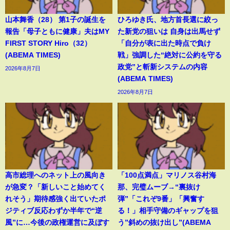
山本舞香（28） 第1子の誕生を
ひろゆき氏、地方首長選に絞っ
報告「母子ともに健康」夫はMY
た新党の狙いは 自身は出馬せず
FIRST STORY Hiro（32）
「自分が表に出た時点で負け
(ABEMA TIMES)
戦」強調した“絶対に公約を守る
政党”と斬新システムの内容
2026年8月7日
(ABEMA TIMES)
2026年8月7日
高市総理へのネット上の風向き
「100点満点」マリノス谷村海
が急変？「新しいこと始めてく
那、完璧ムーブ→“裏抜け
れそう」期待感強く出ていたポ
弾”「これぞ9番」「興奮す
ジティブ反応わずか半年で“逆
る！」相手守備のギャップを狙
風”に…今後の政権運営に及ぼす
う”斜めの抜け出し”(ABEMA