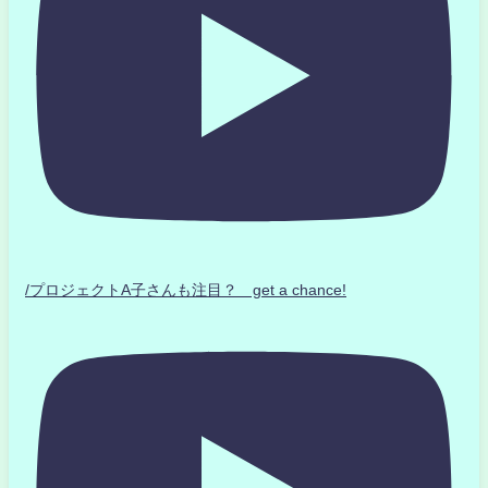
/プロジェクトA子さんも注目？ get a chance!