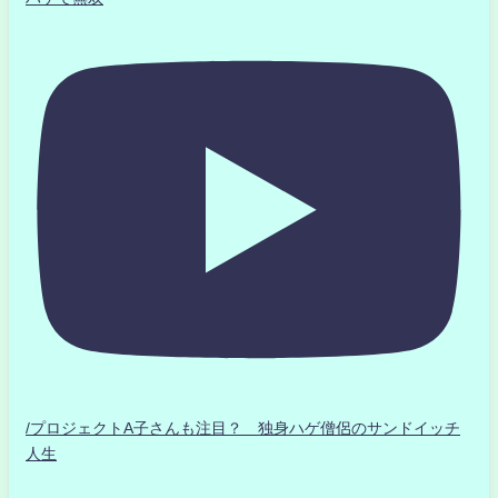
/プロジェクトA子さんも注目？ 独身ハゲ僧侶のサンドイッチ
人生