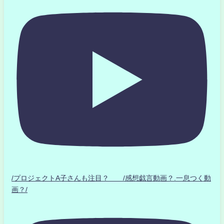
/プロジェクトA子さんも注目？ /感想戯言動画？.一息つく動
画？/