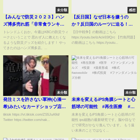
未分類
感想
【みんなで防災２０２３】ハン
【反日国】なぜ日本を嫌うの
ズ博多売れ筋「非常食ランキン
か？反日国のルーツに迫る！意
グ」【アサデス。】【トレンド
外な歴史が見えてくる！
トレンドふくおか。今週はKBCの防災ウィ
【日中戦争】の動画はこちら
ークということで 思わず人に教えたくな
https://youtu.be/izAck6SfQrc 【竹島問題】
ふくおか】
るような防災グッズを紹介します！ やっ
の動画はこちら https://youtu...
てきたのはハンズ博多店。...
未分類
未分類
発注ミスを許さない軍神(心湊一
未来を変えるiPS角膜シートと心
希)みたいなカードショップ店員
筋球の可能性 #再生医療 #医
【なかっさんと田辺】 #shorts #
学 #ファンダメンタルズ #投
tiktok https://vt.tiktok.com/ZS5JuA9d/
未来を変えるiPS角膜シートと心筋球の可
Twitter https://twitter.com/nak...
能性 ips細胞の最新研究です。脳や目なで
エルコレ #歌舞伎超TV #チュロ
資 #資産形成 #株式
どで研究がかなり進んでいます。 もう遠
ス
#automobile #株式投資 #
い未来のことではなく...
ファンダメンタルズ分析