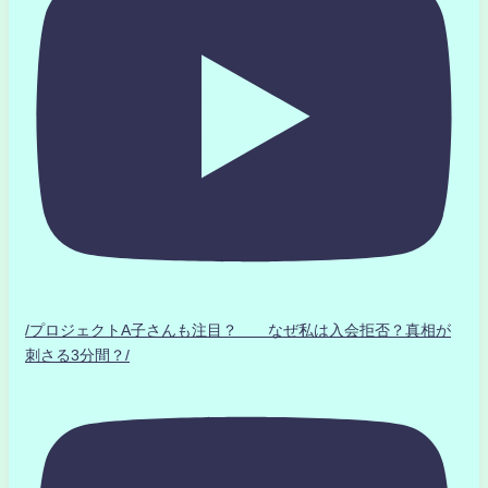
/プロジェクトA子さんも注目？ なぜ私は入会拒否？真相が
刺さる3分間？/