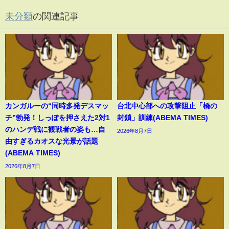
未分類
の関連記事
カンガルーの“同時多発デスマッ
台北中心部への攻撃阻止「橋の
チ”勃発！しっぽを押さえた2対1
封鎖」訓練(ABEMA TIMES)
のハンデ戦に観戦者の姿も…自
2026年8月7日
由すぎるカオスな光景が話題
(ABEMA TIMES)
2026年8月7日