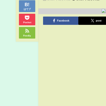
はてブ
Facebook
post
Pocket
Feedly