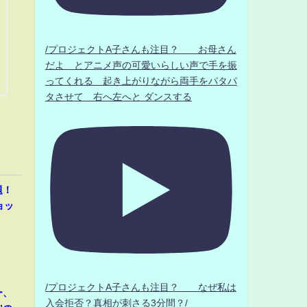
/プロジェクトA子さんも注目？ お母さん
だよ とアニメ声の可愛いらしい声で手を振
ってくれる 起き上がりながら両手をパタパ
タさせて 右へ左へと ダンスする
題！
ョッ
/プロジェクトA子さんも注目？ なぜ私は
ー、
入会拒否？真相が刺さる3分間？/