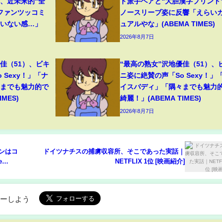
、近未来的“全
ド派手ヘアと“大胆漢字プリント
ファンツッコミ
ノースリーブ姿に反響「えらい
ていない感…」
ュアルやな」(ABEMA TIMES)
2026年8月7日
佳（51）、ビキ
“最高の熟女”沢地優佳（51）、
 Sexy！」「ナ
ニ姿に絶賛の声「So Sexy！」
々までも魅力的で
イスバディ」「隅々までも魅力
MES)
綺麗！」(ABEMA TIMES)
2026年8月7日
ョンはコ
ドイツナチスの捕虜収容所、そこであった実話｜
e
NETFLIX 1位 [映画紹介]
ローしよう