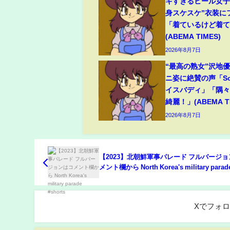
キすぎるヒール女子
身スケスケ”衣装に
「着ているけど着
(ABEMA TIMES)
2026年8月7日
“最高の熟女”沢地優
ニ姿に絶賛の声「So
イスバディ」「隅
綺麗！」(ABEMA TI
2026年8月7日
【2023】北朝鮮軍事パレード フルバージ
メント欄から North Korea's military parad
#shorts
Xでフォ