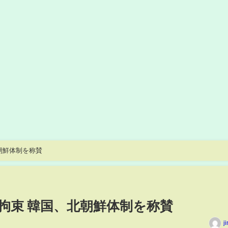
朝鮮体制を称賛
拘束 韓国、北朝鮮体制を称賛
j