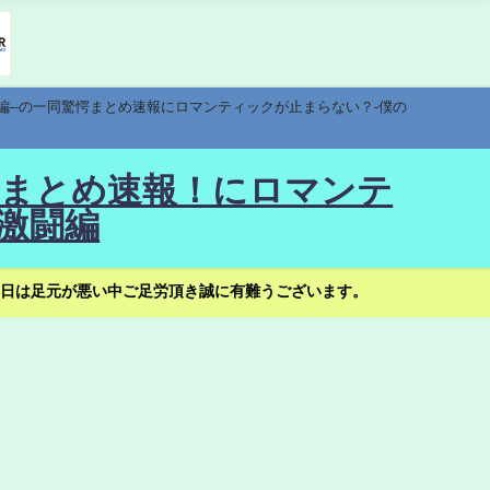
編--の一同驚愕まとめ速報にロマンティックが止まらない？-僕の
驚愕まとめ速報！にロマンテ
激闘編
日は足元が悪い中ご足労頂き誠に有難うございます。