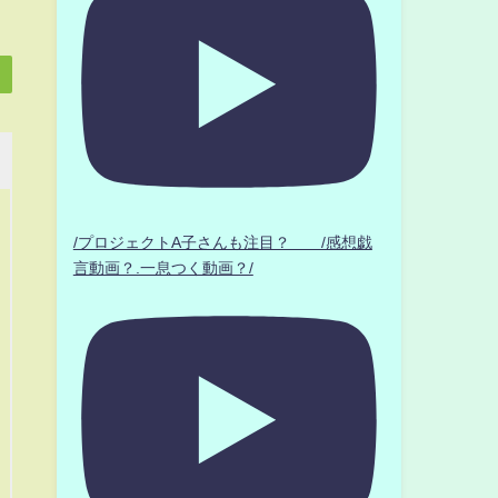
/プロジェクトA子さんも注目？ /感想戯
言動画？.一息つく動画？/