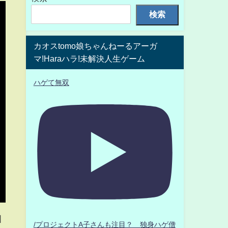
検索
カオスtomo娘ちゃんねーるアーガ
マ!Haraハラ!未解決人生ゲーム
ハゲて無双
国
/プロジェクトA子さんも注目？ 独身ハゲ僧