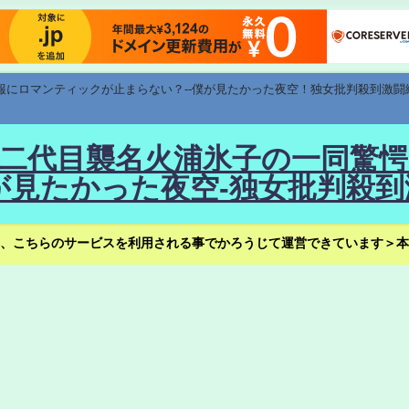
速報にロマンティックが止まらない？--僕が見たかった夜空！独女批判殺到激闘
！--二代目襲名火浦氷子の一同
見たかった夜空-独女批判殺到
、こちらのサービスを利用される事でかろうじて運営できています＞本