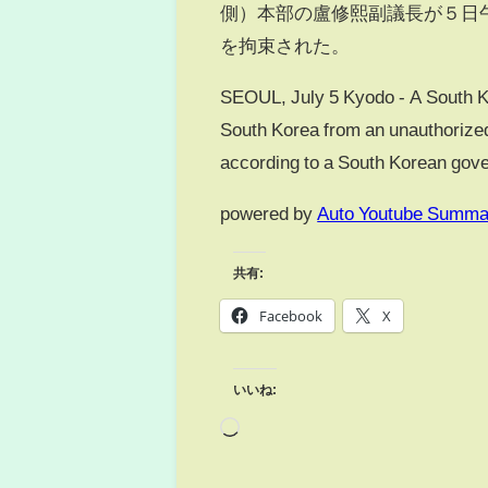
側）本部の盧修熙副議長が５日
を拘束された。
SEOUL, July 5 Kyodo - A South Kor
South Korea from an unauthorized
according to a South Korean gove
powered by
Auto Youtube Summa
共有:
Facebook
X
いいね: