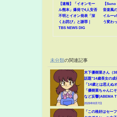
【速報】「イオンモー
【Suno 
ル熊本」爆発で4人安否
音楽風
不明とイオン発表「深
イルーv
くお詫び」と謝罪｜
う変わ
TBS NEWS DIG
未分類
の関連記事
木下優樹菜さん（3
話題”14歳長女の
「14歳とは思えぬ
「優樹菜ちゃんに
など反響(ABEMA TI
2026年8月7日
「この格好はセー