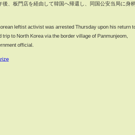
午後、板門店を経由して韓国へ帰還し、同国公安当局に身
ean leftist activist was arrested Thursday upon his return t
 trip to North Korea via the border village of Panmunjeom,
rnment official.
rize