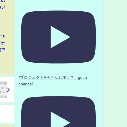
”の
カジ
ビキ
「ナ
的で
/プロジェクトA子さんも注目？ get a
chance!