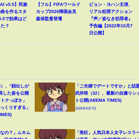
AI v5.5】民族
【フル】FIFAワールド
ピョン・ヨハン主演、
の曲を作るスタ
カップ2026帰国会見
リアル犯罪アクション
5.5で効果はど
森保監督登壇
『声／姿なき犯罪者』
った？
予告編【2022年10月7
日公開】
8）、“顔出しが
「ご夫婦でデートですか」と話
成長した姿を公開
武井咲（32）、最新の自撮りシ
オトナっぽさ」
ト公開(ABEMA TIMES)
そっくりすぎる」
2026年8月7日
MES)
フなの？」ムキム
「美狂」人気日本人女子レスラ