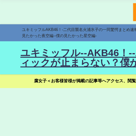
ユキミッフルAKB46！-二代目襲名火浦氷子の一同驚愕まとめ
見たかった夜空編--僕の見たかった星空編-
ユキミッフル--AKB46
ィックが止まらない？僕が
腐女子＜お客様皆様が掲載の記事等へアクセス、閲覧