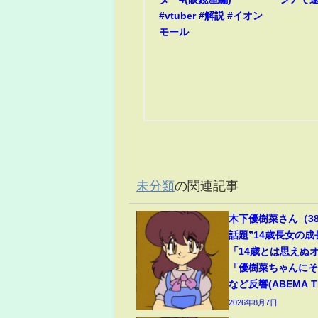
#vtuber #解説 #イオン
モール
未分類
の関連記事
木下優樹菜さん（3
話題”14歳長女の
「14歳とは思えぬ
「優樹菜ちゃんに
など反響(ABEMA TI
2026年8月7日