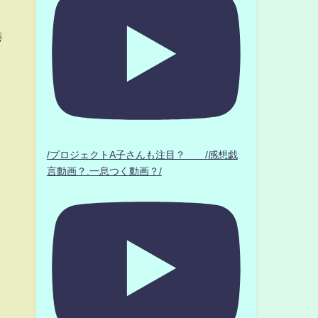
港
/プロジェクトA子さんも注目？ /感想戯
言動画？.一息つく動画？/