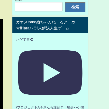
検索
カオスtomo娘ちゃんねーるアーガ
マ!Haraハラ!未解決人生ゲーム
ハゲて無双
/プロジェクトA子さんも注目？ 独身ハゲ僧