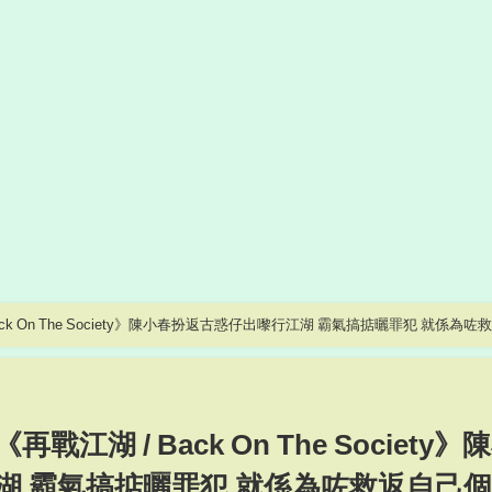
 Back On The Society》陳小春扮返古惑仔出嚟行江湖 霸氣搞掂曬罪犯 就係為咗
《再戰江湖 / Back On The Society》
湖 霸氣搞掂曬罪犯 就係為咗救返自己