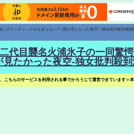
速報にロマンティックが止まらない？--僕が見たかった夜空！独女批判殺到激闘
！--二代目襲名火浦氷子の一同
見たかった夜空-独女批判殺到
、こちらのサービスを利用される事でかろうじて運営できています＞本