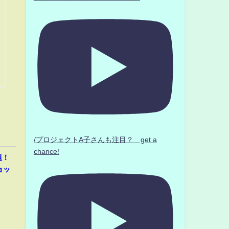
/プロジェクトA子さんも注目？ get a
chance!
題！
ョッ