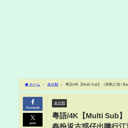
ホーム
未分類
粵語/4K【Multi Sub】《再戰江湖 /
己個女！ | 陳小春 | 朱永棠 | FULL
未分類
Facebook
粵語/4K【Multi Sub】
post
春扮返古惑仔出嚟行江