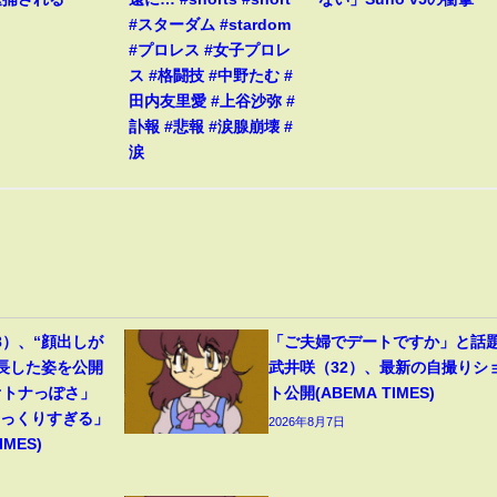
#スターダム #stardom
#プロレス #女子プロレ
ス #格闘技 #中野たむ #
田内友里愛 #上谷沙弥 #
訃報 #悲報 #涙腺崩壊 #
涙
8）、“顔出しが
「ご夫婦でデートですか」と話
成長した姿を公開
武井咲（32）、最新の自撮りシ
オトナっぽさ」
ト公開(ABEMA TIMES)
そっくりすぎる」
2026年8月7日
MES)