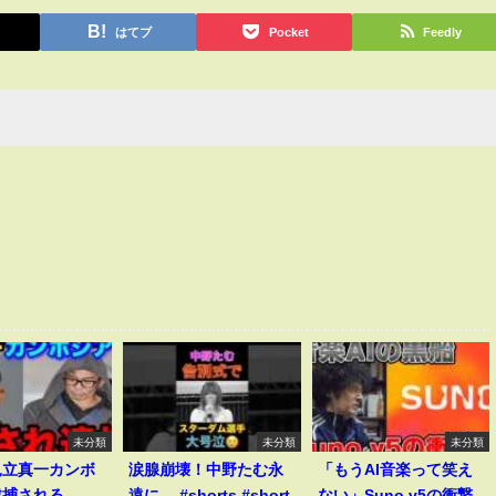
はてブ
Pocket
Feedly
未分類
未分類
未分類
見立真一カンボ
涙腺崩壊！中野たむ永
「もうAI音楽って笑え
逮捕される
遠に… #shorts #short
ない」Suno v5の衝撃