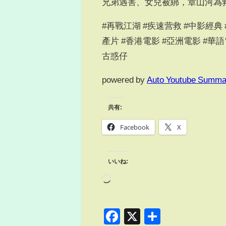
兄弟遇害、女兒被綁，章山河為
#再戰江湖 #疾速营救 #中影經典 #中影经典
產片 #香港電影 #亞洲電影 #華語
古惑仔
powered by
Auto Youtube Summa
共有:
Facebook
X
いいね:
Facebook
X
共