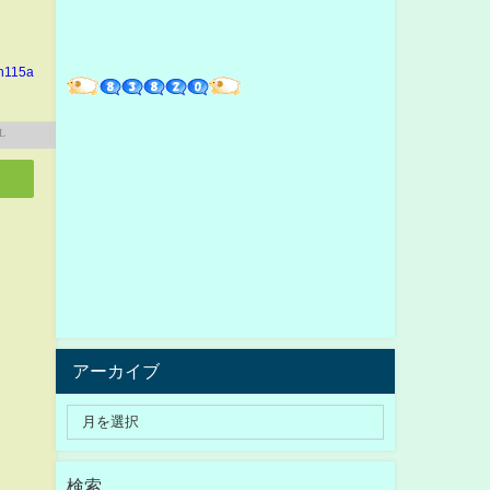
in115a
アーカイブ
検索