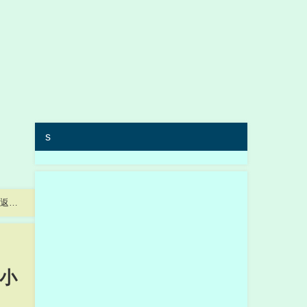
s
救返自
陳小
個