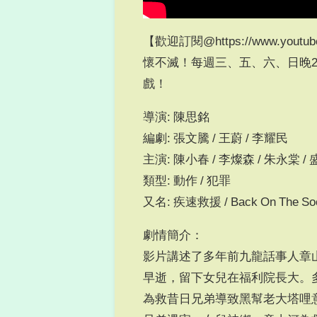
【歡迎訂閱@https://www.youtu
懷不滅！每週三、五、六、日晚20
戲！
導演: 陳思銘
編劇: 張文騰 / 王蔚 / 李耀民
主演: 陳小春 / 李燦森 / 朱永棠 / 
類型: 動作 / 犯罪
又名: 疾速救援 / Back On The Soc
劇情簡介：
影片講述了多年前九龍話事人章
早逝，留下女兒在福利院長大。
為救昔日兄弟導致黑幫老大塔哩