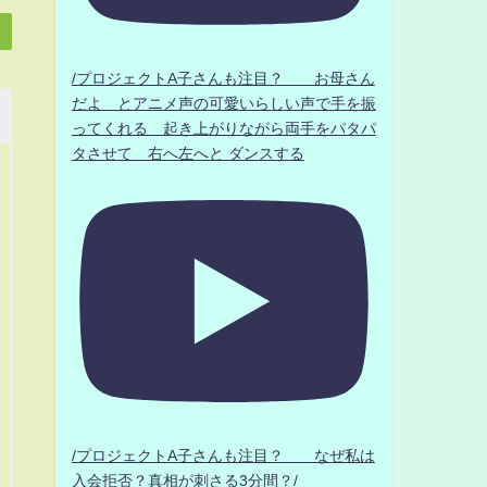
/プロジェクトA子さんも注目？ お母さん
だよ とアニメ声の可愛いらしい声で手を振
ってくれる 起き上がりながら両手をパタパ
タさせて 右へ左へと ダンスする
/プロジェクトA子さんも注目？ なぜ私は
入会拒否？真相が刺さる3分間？/