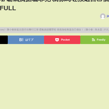
 FULL
j
はてブ
Pocket
Feedly