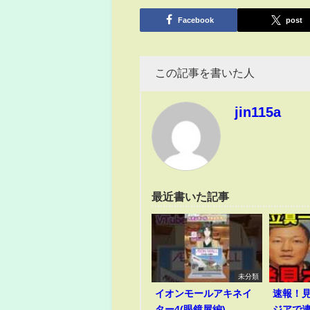
有
Facebook
post
この記事を書いた人
jin115a
最近書いた記事
未分類
イオンモールアキネイ
速報！
ター4(眼鏡屋編)
ジアで