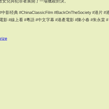
救女兒與犯罪者展開了一場獵殺對決。
 #ChinaClassicFilm #BackOnTheSociety #港片 #
電影 #線上看 #粵語 #中文字幕 #港產電影 #陳小春 #朱永棠 #
rize