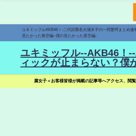
ユキミッフルAKB46！-二代目襲名火浦氷子の一同驚愕まとめ
見たかった夜空編--僕の見たかった星空編-
ユキミッフル--AKB46
ィックが止まらない？僕が
腐女子＜お客様皆様が掲載の記事等へアクセス、閲覧