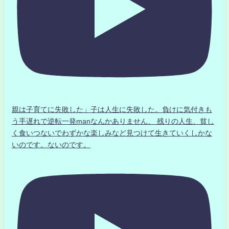
親は子育てに失敗した」子は人生に失敗した。負けに気付きも
う手遅れで逆転一発manなんかありません、 残りの人生、貧し
く食いつないでわずかな楽しみなど見つけて生きていくしかな
いのです。ないのです。