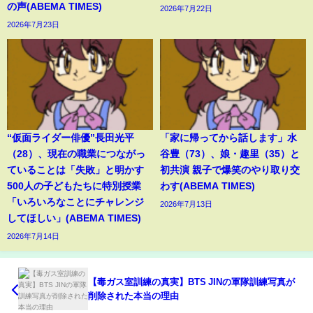
の声(ABEMA TIMES)
2026年7月22日
2026年7月23日
“仮面ライダー俳優”長田光平
「家に帰ってから話します」水
（28）、現在の職業につながっ
谷豊（73）、娘・趣里（35）と
ていることは「失敗」と明かす
初共演 親子で爆笑のやり取り交
500人の子どもたちに特別授業
わす(ABEMA TIMES)
「いろいろなことにチャレンジ
2026年7月13日
してほしい」(ABEMA TIMES)
2026年7月14日
【毒ガス室訓練の真実】BTS JINの軍隊訓練写真が
削除された本当の理由