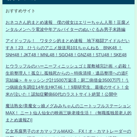
おすすめサイト
おネコさん的まとめ速報 僕の彼女はエリーちゃん人形！豆腐メ
ンタルメンヘラ電波中年アルバイターのぬいぐるみ男子末路編
アイドッフル！ ワタクシ的まとめ速報 地下格闘アイドルだい
すき！23 ひうらのアニメ放送局101ちゃんねる BNK48 ！
SNH48！JKT48！MNL48！SGO48！GNZ48！STU48！SKE48
ヒウラッフルのハーニーフィニッシュゴミ屋敷補完計画 ＜必殺！
生前整理人！孤立し孤独死からの～特殊清掃・遺品整理への道F
完結編＞ キャッシング計1500万返済：厨二病借金3500万円！う
つ病統合失調症14年生HKT46！！9期研究生、最後のサイト！全
米が泣いた！認知症鬱病60代のラストサイト絶賛！公開中
魔法熟女/美魔女ッ娘メグみみちゃんのニートッフルステーション
MAX！ ニート仙人仙女の映画三昧老後生活！（無職孤独居老人的
まとめ速報Z)]
乙女系腐男子のオカマッフルMAX2- FX！オ・カマトレーダーの