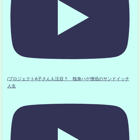
/プロジェクトA子さんも注目？ 独身ハゲ僧侶のサンドイッチ
人生