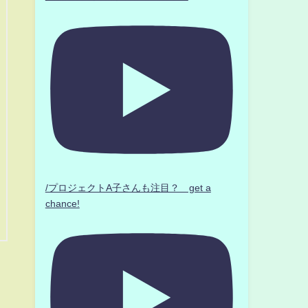
/プロジェクトA子さんも注目？ get a
chance!