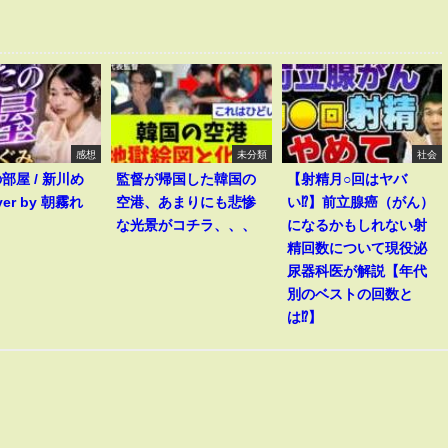
感想
未分類
社会
部屋 / 新川め
監督が帰国した韓国の
【射精月○回はヤバ
ver by 朝霧れ
空港、あまりにも悲惨
い⁉︎】前立腺癌（がん）
な光景がコチラ、、、
になるかもしれない射
精回数について現役泌
尿器科医が解説【年代
別のベストの回数と
は⁉︎】