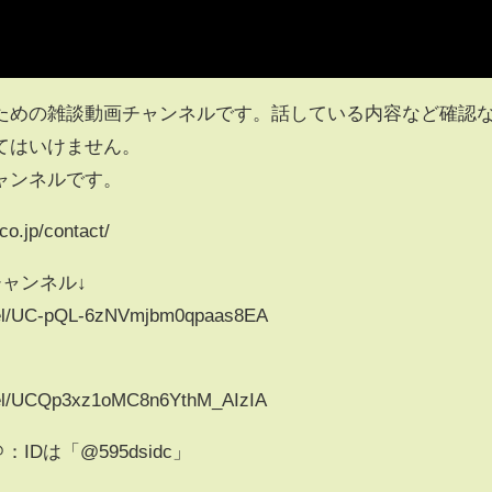
ための雑談動画チャンネルです。話している内容など確認
てはいけません。
ャンネルです。
.jp/contact/
ャンネル↓
nel/UC-pQL-6zNVmjbm0qpaas8EA
nel/UCQp3xz1oMC8n6YthM_AIzIA
IDは「@595dsidc」