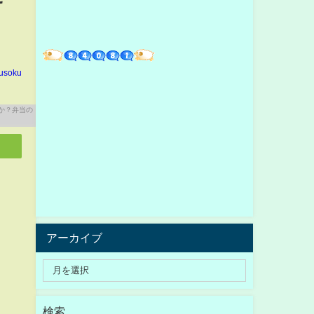
い
usoku
アーカイブ
検索