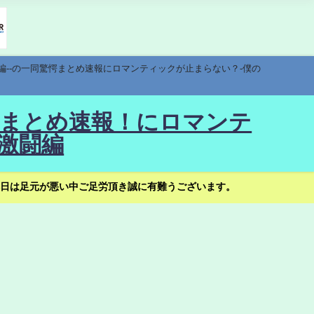
編--の一同驚愕まとめ速報にロマンティックが止まらない？-僕の
驚愕まとめ速報！にロマンテ
激闘編
日は足元が悪い中ご足労頂き誠に有難うございます。