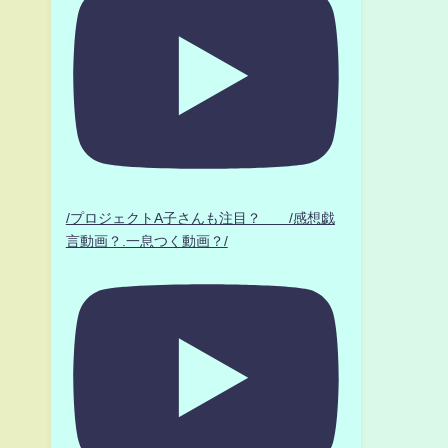
/プロジェクトA子さんも注目？ /感想戯
言動画？.一息つく動画？/