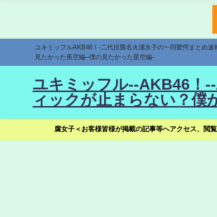
ユキミッフルAKB46！-二代目襲名火浦氷子の一同驚愕まとめ
見たかった夜空編--僕の見たかった星空編-
ユキミッフル--AKB46
ィックが止まらない？僕が
腐女子＜お客様皆様が掲載の記事等へアクセス、閲覧