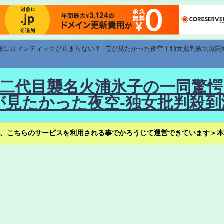
速報にロマンティックが止まらない？--僕が見たかった夜空！独女批判殺到激闘
！--二代目襲名火浦氷子の一同
見たかった夜空-独女批判殺到
、こちらのサービスを利用される事でかろうじて運営できています＞本