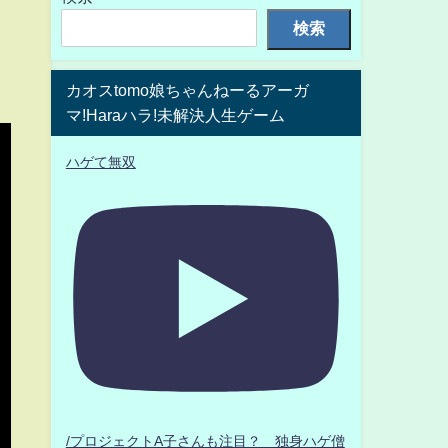
検索
カオスtomo娘ちゃんねーるアーガ
マ!Haraハラ!未解決人生ゲーム
ハゲて無双
/プロジェクトA子さんも注目？ 独身ハゲ僧