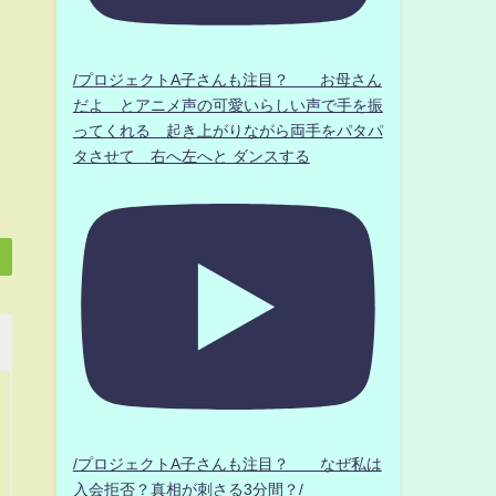
/プロジェクトA子さんも注目？ お母さん
だよ とアニメ声の可愛いらしい声で手を振
ってくれる 起き上がりながら両手をパタパ
タさせて 右へ左へと ダンスする
/プロジェクトA子さんも注目？ なぜ私は
入会拒否？真相が刺さる3分間？/