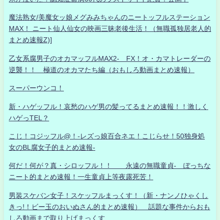
魔法熟女/美魔女ッ娘メグみみちゃんのニートッフルステーション
MAX！ ニート仙人仙女の映画三昧老後生活！（無職孤独居老人的
まとめ速報Z)]
乙女系腐男子のオカマッフルMAX2- FX！オ・カマトレーダーの
逆襲！！ 極道のオカマたち編（おもしろ動画まとめ速報）
スーパーウンコ！
新・ハゲッフル！哀愁のハゲ男の髪ってるまとめ速報！！激しく
ハゲっTEL？
こじ！コジッフル@！-レズっ娘百合ネエ！こじらせ！50独身処
女のBL腐女子的まとめ速報-
何だ！何が？真・シロッフル！！ 永遠の無職童貞- ぼっちな
ニート的まとめ速報！一生童貞上等夜露死苦！
男装スケバン女子！スケッフルまっくす！（新・ナンノひゃくし
きっ!！ビー玉のおいぬさん的まとめ速報） 話題な事件からおも
しろ動画まで取り上げまっくす