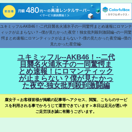
ユキミッフルAKB46！-二代目襲名火浦氷子の一同驚愕まとめ速報にロマンテ
ィックが止まらない？--僕が見たかった夜空！独女批判殺到激闘編--の一同驚
愕まとめ速報にロマンティックが止まらない？-僕の見たかった夜空編--僕の
見たかった星空編-
ユキミッフル--AKB46！--二代
目襲名火浦氷子の一同驚愕ま
とめ速報！にロマンティック
が止まらない？僕が見たかっ
た夜空-独女批判殺到激闘編
腐女子＜お客様皆様が掲載の記事等へアクセス、閲覧、こちらのサービ
スを利用される事でかろうじて運営できています＞本日は足元が悪い中
ご足労頂き誠に有難うございます。