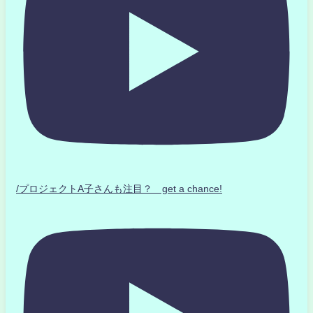
/プロジェクトA子さんも注目？ get a chance!