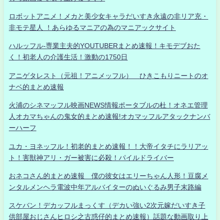
ロボットアニメ！メカと美少女キャラだいすき永遠の非リア充・
非モテ星人 ！あらゆるマニアの為のマニアックサイト
ハルッフル-専業主夫的YOUTUBERまとめ速報！キモデブおた
く！初老人の介護生活！激動の1750日
アニゲタレスト（元祖！アニメッフル） ひきこもりニートのオ
ナベ的まとめ速報
火浦のシネマッフル映画NEWS情報ポータブルの杜！オネエ管理
人オカマちゃんの鬼女的まとめ速報!オカマッフルアタックナンバ
ーハーフ
ユカ・ヨネッフル！初老的まとめ速報！！大帝イタチにラリアッ
ト！害獣神アリ・ガー被害に必殺！パイルドライバー
おネコさん的まとめ速報 僕の彼女はエリーちゃん人形！豆腐メ
ンタルメンヘラ電波中年アルバイターのぬいぐるみ男子末路編
スケバン！デカッフルまっくす（デカい強い2次元嫁だいすき子
供部屋おじさんヒロシ之古惑仔的まとめ速報）話題な動画取り上