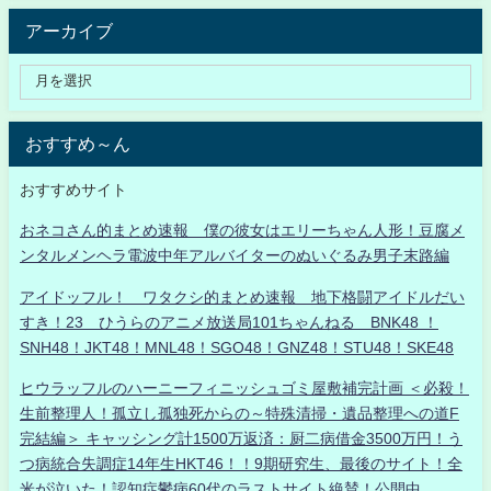
アーカイブ
おすすめ～ん
おすすめサイト
おネコさん的まとめ速報 僕の彼女はエリーちゃん人形！豆腐メ
ンタルメンヘラ電波中年アルバイターのぬいぐるみ男子末路編
アイドッフル！ ワタクシ的まとめ速報 地下格闘アイドルだい
すき！23 ひうらのアニメ放送局101ちゃんねる BNK48 ！
SNH48！JKT48！MNL48！SGO48！GNZ48！STU48！SKE48
ヒウラッフルのハーニーフィニッシュゴミ屋敷補完計画 ＜必殺！
生前整理人！孤立し孤独死からの～特殊清掃・遺品整理への道F
完結編＞ キャッシング計1500万返済：厨二病借金3500万円！う
つ病統合失調症14年生HKT46！！9期研究生、最後のサイト！全
米が泣いた！認知症鬱病60代のラストサイト絶賛！公開中