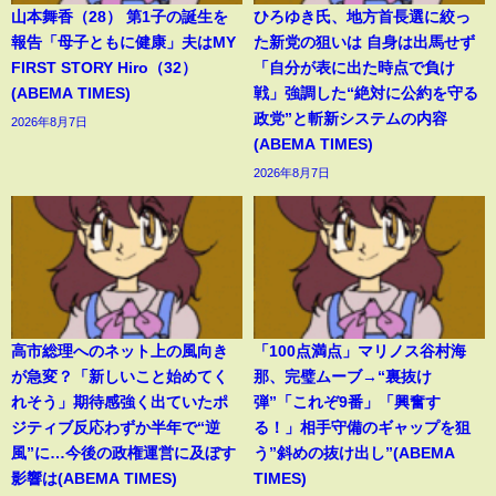
山本舞香（28） 第1子の誕生を
ひろゆき氏、地方首長選に絞っ
報告「母子ともに健康」夫はMY
た新党の狙いは 自身は出馬せず
FIRST STORY Hiro（32）
「自分が表に出た時点で負け
(ABEMA TIMES)
戦」強調した“絶対に公約を守る
政党”と斬新システムの内容
2026年8月7日
(ABEMA TIMES)
2026年8月7日
高市総理へのネット上の風向き
「100点満点」マリノス谷村海
が急変？「新しいこと始めてく
那、完璧ムーブ→“裏抜け
れそう」期待感強く出ていたポ
弾”「これぞ9番」「興奮す
ジティブ反応わずか半年で“逆
る！」相手守備のギャップを狙
風”に…今後の政権運営に及ぼす
う”斜めの抜け出し”(ABEMA
影響は(ABEMA TIMES)
TIMES)