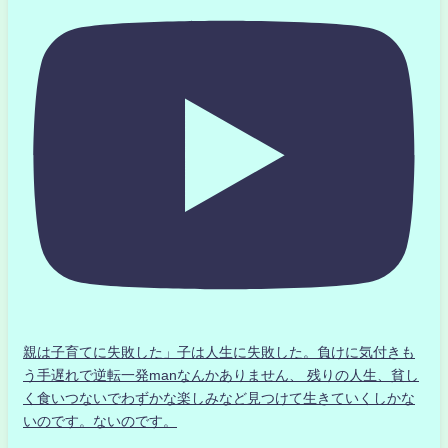
親は子育てに失敗した」子は人生に失敗した。負けに気付きも
う手遅れで逆転一発manなんかありません、 残りの人生、貧し
く食いつないでわずかな楽しみなど見つけて生きていくしかな
いのです。ないのです。