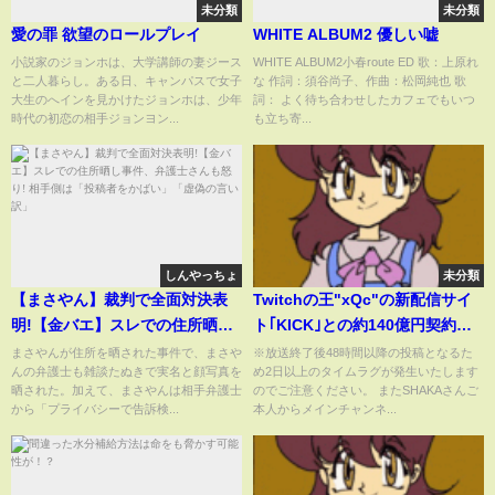
未分類
未分類
愛の罪 欲望のロールプレイ
WHITE ALBUM2 優しい嘘
小説家のジョンホは、大学講師の妻ジース
WHITE ALBUM2小春route ED 歌：上原れ
と二人暮らし。ある日、キャンパスで女子
な 作詞：須谷尚子、作曲：松岡純也 歌
大生のへインを見かけたジョンホは、少年
詞： よく待ち合わせしたカフェでもいつ
時代の初恋の相手ジョンヨン...
も立ち寄...
しんやっちょ
未分類
【まさやん】裁判で全面対決表
Twitchの王"xQc"の新配信サイ
明!【金バエ】スレでの住所晒し
ト｢KICK｣との約140億円契約に
事件、弁護士さんも怒り! 相手側
ついて話す
まさやんが住所を晒された事件で、まさや
※放送終了後48時間以降の投稿となるた
んの弁護士も雑談たぬきで実名と顔写真を
め2日以上のタイムラグが発生いたします
は「投稿者をかばい」「虚偽の
SHAKA【2023/6/17】
晒された。加えて、まさやんは相手弁護士
のでご注意ください。 またSHAKAさんご
言い訳」
から「プライバシーで告訴検...
本人からメインチャンネ...