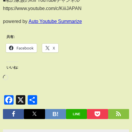
https://www.youtube.com/c/KiiiJAPAN
powered by
Auto Youtube Summarize
共有:
Facebook
X
いいね:
Facebook
X
共
有
LINE