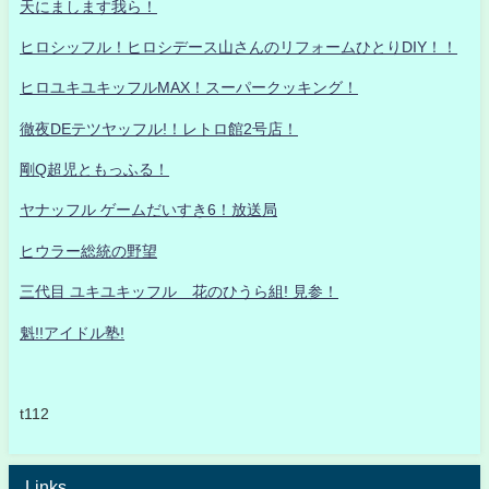
天にまします我ら！
ヒロシッフル！ヒロシデース山さんのリフォームひとりDIY！！
ヒロユキユキッフルMAX！スーパークッキング！
徹夜DEテツヤッフル!！レトロ館2号店！
剛Q超児ともっふる！
ヤナッフル ゲームだいすき6！放送局
ヒウラー総統の野望
三代目 ユキユキッフル 花のひうら組! 見参！
魁!!アイドル塾!
t112
Links