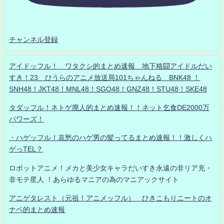
チャンネル登録
アイドッフル！ ワタクシ的まとめ速報 地下格闘アイドルだい
すき！23 ひうらのアニメ放送局101ちゃんねる BNK48 ！
SNH48！JKT48！MNL48！SGO48！GNZ48！STU48！SKE48
タダッフル！ネトゲ廃人的まとめ速報！！ネット乞食DE2000万
パワーズ！
・ハゲッフル！哀愁のハゲ男の髪ってるまとめ速報！！激しくハ
ゲっTEL？
ロボットアニメ！メカと美少女キャラだいすき永遠の非リア充・
非モテ星人 ！あらゆるマニアの為のマニアックサイト
アニゲタレスト（元祖！アニメッフル） ひきこもりニートのオ
ナベ的まとめ速報