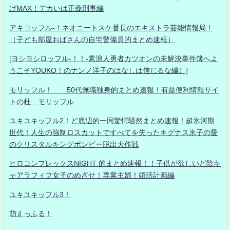
げMAX！デカいは正義刑事編
アキヨッフル-！ネオニートスケ番長のエキストラ芸能情報局！
（子ども部屋おばさんの自宅警備員的まとめ速報）
[ヨシヨシロッフル-！！-素浪人勇者カツオンの未解決事件簿へよ
うこそYOUKO！のナンノ洋子のはなしは信じるな編）]
モリッフル！ 50代無職独身的まとめ速報！有益便利情報サイ
トの杜 モリッフル
ユキユキッフル2！ど底辺的一同驚愕騒然まとめ速報！超氷河期
世代！人生の強制ロスカットですべてを失ったキグナス氷子の愛
のクリスタルキングボンビー脱出大作戦
ヒロコンプレックスNIGHT 的まとめ速報！！子供が欲しいど陰キ
ャアラフィフ女子のめざせ！専業主婦！婚活計画編
ユキユキッフル3！
萌えっふる！