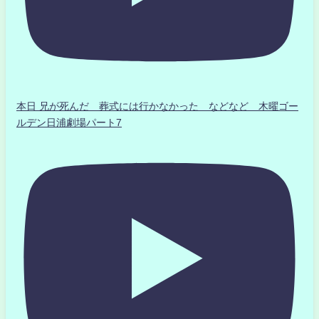
本日 兄が死んだ 葬式には行かなかった などなど 木曜ゴー
ルデン日浦劇場パート7