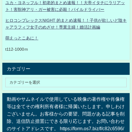
ユカ・ヨネッフル！初老的まとめ速報！！大帝イタチにラリアッ
ト！害獣神アリ・ガー被害に必殺！パイルドライバー
ヒロコンプレックスNIGHT 的まとめ速報！！子供が欲しいど陰キ
ャアラフィフ女子のめざせ！専業主婦！婚活計画編
萌えっとこあに！
t112-1000ｍ
カテゴリー
動画やサムネイルで使用している映像の著作権や肖像権
等は全てその権利所有者様に帰属いたします。申しわけ
ございません。お客様からの要望、問題がある記事を削
除、送信防止措置にできる限り応じます。お問い合わせ
のサイトアドレスです。 https://form.os7.biz/f/c82c6596/