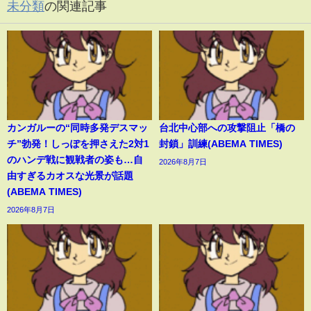
未分類
の関連記事
カンガルーの“同時多発デスマッ
台北中心部への攻撃阻止「橋の
チ”勃発！しっぽを押さえた2対1
封鎖」訓練(ABEMA TIMES)
のハンデ戦に観戦者の姿も…自
2026年8月7日
由すぎるカオスな光景が話題
(ABEMA TIMES)
2026年8月7日