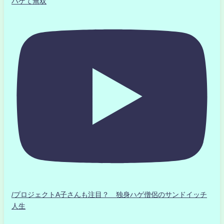
ハゲて無双
/プロジェクトA子さんも注目？ 独身ハゲ僧侶のサンドイッチ
人生