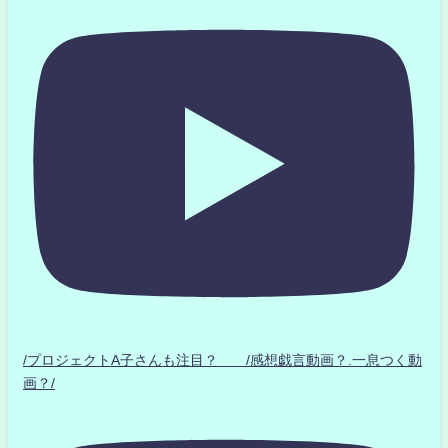
/プロジェクトA子さんも注目？ /感想戯言動画？.一息つく動
画？/