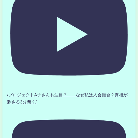
/プロジェクトA子さんも注目？ なぜ私は入会拒否？真相が
刺さる3分間？/