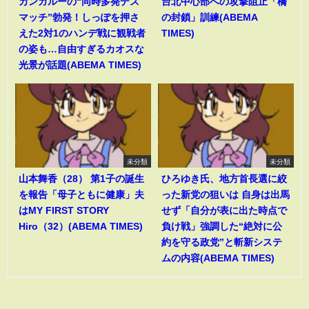
カンガルーの“同時多発デス
台北中心部への攻撃阻止「橋
マッチ”勃発！しっぽを押さ
の封鎖」訓練(ABEMA
えた2対1のハンデ戦に観戦者
TIMES)
の姿も…自由すぎるカオスな
光景が話題(ABEMA TIMES)
未分類
未分類
山本舞香（28） 第1子の誕生
ひろゆき氏、地方首長選に絞
を報告「母子ともに健康」夫
った新党の狙いは 自身は出馬
はMY FIRST STORY
せず「自分が表に出た時点で
Hiro（32）(ABEMA TIMES)
負け戦」強調した“絶対に公
約を守る政党”と斬新システ
ムの内容(ABEMA TIMES)