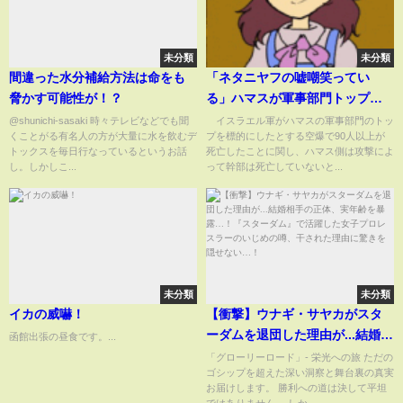
未分類
未分類
間違った水分補給方法は命をも
「ネタニヤフの嘘嘲笑ってい
脅かす可能性が！？
る」ハマスが軍事部門トップの
殺害否定 ガザ南部90人犠牲
@shunichi-sasaki 時々テレビなどでも聞
イスラエル軍がハマスの軍事部門のトッ
くことがる有名人の方が大量に水を飲むデ
プを標的にしたとする空爆で90人以上が
(2024年7月14日)
トックスを毎日行なっているというお話
死亡したことに関し、ハマス側は攻撃によ
し。しかしこ...
って幹部は死亡していないと...
未分類
未分類
イカの威嚇！
【衝撃】ウナギ・サヤカがスタ
ーダムを退団した理由が...結婚相
函館出張の昼食です。...
手の正体、実年齢を暴露…！
「グローリーロード」- 栄光への旅 ただの
ゴシップを超えた深い洞察と舞台裏の真実
『スターダム』で活躍した女子
お届けします。 勝利への道は決して平坦
プロレスラーのいじめの噂、干