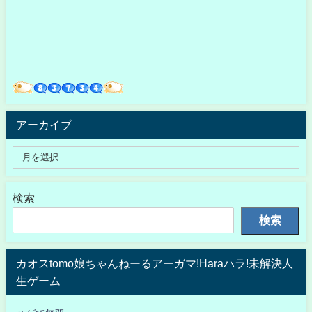
アーカイブ
検索
検索
カオスtomo娘ちゃんねーるアーガマ!Haraハラ!未解決人
生ゲーム