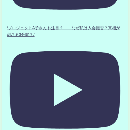
/プロジェクトA子さんも注目？ なぜ私は入会拒否？真相が
刺さる3分間？/