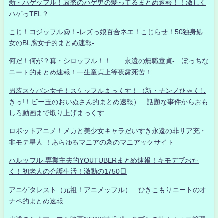
新・ハゲッフル！哀愁のハゲ男の髪ってるまとめ速報！！激しく
ハゲっTEL？
こじ！コジッフル@！-レズっ娘百合ネエ！こじらせ！50独身処
女のBL腐女子的まとめ速報-
何だ！何が？真・シロッフル！！ 永遠の無職童貞- ぼっちな
ニート的まとめ速報！一生童貞上等夜露死苦！
男装スケバン女子！スケッフルまっくす！（新・ナンノひゃくし
きっ!！ビー玉のおいぬさん的まとめ速報） 話題な事件からおも
しろ動画まで取り上げまっくす
ロボットアニメ！メカと美少女キャラだいすき永遠の非リア充・
非モテ星人 ！あらゆるマニアの為のマニアックサイト
ハルッフル-専業主夫的YOUTUBERまとめ速報！キモデブおた
く！初老人の介護生活！激動の1750日
アニゲタレスト（元祖！アニメッフル） ひきこもりニートのオ
ナベ的まとめ速報