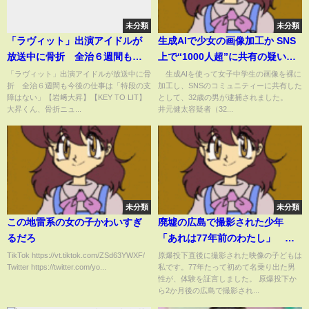
未分類
未分類
「ラヴィット」出演アイドルが
生成AIで少女の画像加工か SNS
放送中に骨折 全治６週間も今
上で“1000人超”に共有の疑い
後の仕事は「特段の支障はな
(ABEMA TIMES)
「ラヴィット」出演アイドルが放送中に骨
生成AIを使って女子中学生の画像を裸に
折 全治６週間も今後の仕事は「特段の支
加工し、SNSのコミュニティーに共有した
い」【岩﨑大昇】【KEY TO
障はない」【岩﨑大昇】【KEY TO LIT】
として、32歳の男が逮捕されました。
LIT】
大昇くん、骨折ニュ...
井元健太容疑者（32...
未分類
未分類
この地雷系の女の子かわいすぎ
廃墟の広島で撮影された少年
るだろ
「あれは77年前のわたし」 初
めて男性が戦後を証言｜TBS
TikTok https://vt.tiktok.com/ZSd63YWXF/
原爆投下直後に撮影された映像の子どもは
Twitter https://twitter.com/yo...
私です。77年たって初めて名乗り出た男
NEWS DIG
性が、体験を証言しました。 原爆投下か
ら2か月後の広島で撮影され...