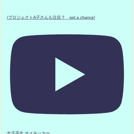
/プロジェクトA子さんも注目？ get a chance!
女子高生 サイキッカー