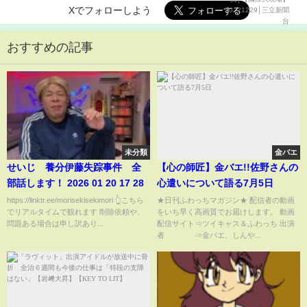
Xでフォローしよう
おすすめの記事
未分類
金バエ
せいじ 養分伊藤失踪事件 全
【心の師匠】金バエ!!佐野さんの
部話します！ 2026 01 20 17 28
心遣いについて語る7月5日
https://linktr.ee/morisekisekimori 👆こちら
★日刊ふわっちマガジン★ 配信者の動画
でリアルタイムで観れます 削除依頼や、
をいち早く高画質でお届けします。 動画
問題ある場合は申し訳あり...
配信サイト⇒ツイキャス＆ふわっち 出演
者 ⇒金バエ、しんや...