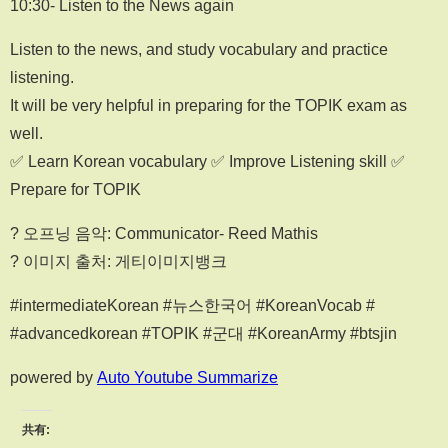
10:30- Listen to the News again
Listen to the news, and study vocabulary and practice
listening.
It will be very helpful in preparing for the TOPIK exam as
well.
✅ Learn Korean vocabulary ✅ Improve Listening skill ✅
Prepare for TOPIK
? 오프닝 음악: Communicator- Reed Mathis
?️ 이미지 출처: 게티이미지뱅크
#intermediateKorean #뉴스한국어 #KoreanVocab #
#advancedkorean #TOPIK #군대 #KoreanArmy #btsjin
powered by
Auto Youtube Summarize
共有: