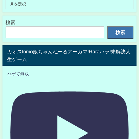
検索
検索
カオスtomo娘ちゃんねーるアーガマ!Haraハラ!未解決人
生ゲーム
ハゲて無双