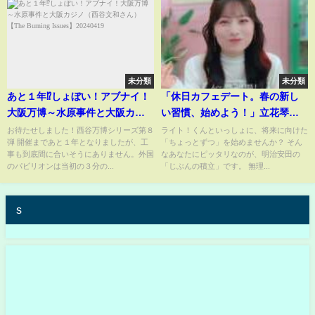
未分類
未分類
あと１年⁉しょぼい！アブナイ！
「休日カフェデート。春の新し
大阪万博～水原事件と大阪カジ
い習慣、始めよう！」立花琴未
ノ（西谷文和さん）【The
(CANDY TUNE)×ライト！篇（30
お待たせしました！西谷万博シリーズ第８
ライト！くんといっしょに、将来に向けた
弾 開催まであと１年となりましたが、工
「ちょっとずつ」を始めませんか？ そん
Burning Issues】20240419
秒）
事も到底間に合いそうにありません。外国
なあなたにピッタリなのが、明治安田の
のパビリオンは当初の３分の...
「じぶんの積立」です。 無理...
s