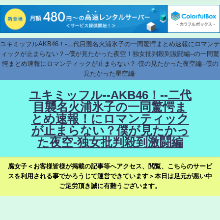
ユキミッフルAKB46！-二代目襲名火浦氷子の一同驚愕まとめ速報にロマンテ
ィックが止まらない？--僕が見たかった夜空！独女批判殺到激闘編--の一同驚
愕まとめ速報にロマンティックが止まらない？-僕の見たかった夜空編--僕の
見たかった星空編-
ユキミッフル--AKB46！--二代
目襲名火浦氷子の一同驚愕ま
とめ速報！にロマンティック
が止まらない？僕が見たかっ
た夜空-独女批判殺到激闘編
腐女子＜お客様皆様が掲載の記事等へアクセス、閲覧、こちらのサービ
スを利用される事でかろうじて運営できています＞本日は足元が悪い中
ご足労頂き誠に有難うございます。