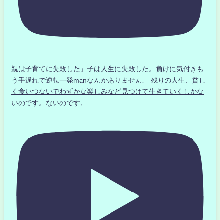
親は子育てに失敗した」子は人生に失敗した。負けに気付きも
う手遅れで逆転一発manなんかありません、 残りの人生、貧し
く食いつないでわずかな楽しみなど見つけて生きていくしかな
いのです。ないのです。