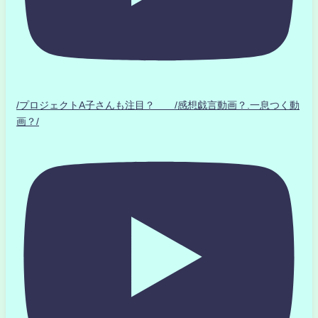
/プロジェクトA子さんも注目？ /感想戯言動画？.一息つく動
画？/