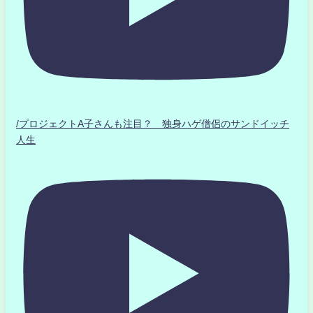
/プロジェクトA子さんも注目？ 独身ハゲ僧侶のサンドイッチ
人生