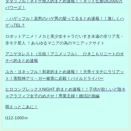
タダッフル！ネトゲ廃人的まとめ速報！！ネット乞食DE2000万
パワーズ！
・ハゲッフル！哀愁のハゲ男の髪ってるまとめ速報！！激しくハ
ゲっTEL？
ロボットアニメ！メカと美少女キャラだいすき永遠の非リア充・
非モテ星人 ！あらゆるマニアの為のマニアックサイト
アニゲタレスト（元祖！アニメッフル） ひきこもりニートのオ
ナベ的まとめ速報
ユカ・ヨネッフル！初老的まとめ速報！！大帝イタチにラリアッ
ト！害獣神アリ・ガー被害に必殺！パイルドライバー
ヒロコンプレックスNIGHT 的まとめ速報！！子供が欲しいど陰キ
ャアラフィフ女子のめざせ！専業主婦！婚活計画編
萌えっとこあに！
t112-1000ｍ