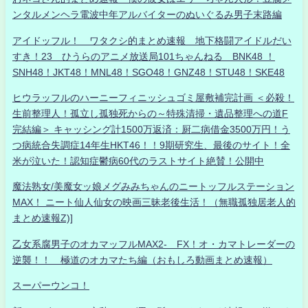
ンタルメンヘラ電波中年アルバイターのぬいぐるみ男子末路編
アイドッフル！ ワタクシ的まとめ速報 地下格闘アイドルだい
すき！23 ひうらのアニメ放送局101ちゃんねる BNK48 ！
SNH48！JKT48！MNL48！SGO48！GNZ48！STU48！SKE48
ヒウラッフルのハーニーフィニッシュゴミ屋敷補完計画 ＜必殺！
生前整理人！孤立し孤独死からの～特殊清掃・遺品整理への道F
完結編＞ キャッシング計1500万返済：厨二病借金3500万円！う
つ病統合失調症14年生HKT46！！9期研究生、最後のサイト！全
米が泣いた！認知症鬱病60代のラストサイト絶賛！公開中
魔法熟女/美魔女ッ娘メグみみちゃんのニートッフルステーション
MAX！ ニート仙人仙女の映画三昧老後生活！（無職孤独居老人的
まとめ速報Z)]
乙女系腐男子のオカマッフルMAX2- FX！オ・カマトレーダーの
逆襲！！ 極道のオカマたち編（おもしろ動画まとめ速報）
スーパーウンコ！