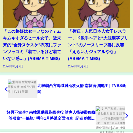
「この格好はセーフなの？」ム
「美狂」人気日本人女子レスラ
キムキすぎるヒール女子、近未
ー、ド派手ヘアと“大胆漢字プリ
来的“全身スケスケ”衣装にファ
ント”のノースリーブ姿に反響
ンツッコミ「着ているけど着て
「えらいカジュアルやな」
いない感…」(ABEMA TIMES)
(ABEMA TIMES)
2026年8月7日
2026年8月7日
北韓朝西方海域射兩枚火箭 南韓密切關注｜TVBS新
聞
好男不當兵? 南韓運動員為躲兵役 請專人指導裝癲癇
等服務"一條龍" 明年1月將遭全面清查│記者 姚懷真
│【國際大現場】20221229│三立新聞台