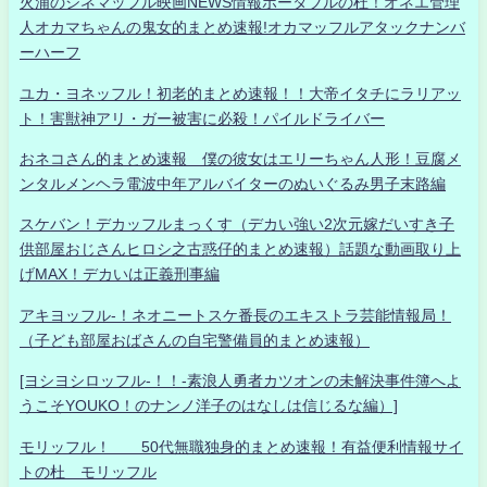
火浦のシネマッフル映画NEWS情報ポータブルの杜！オネエ管理
人オカマちゃんの鬼女的まとめ速報!オカマッフルアタックナンバ
ーハーフ
ユカ・ヨネッフル！初老的まとめ速報！！大帝イタチにラリアッ
ト！害獣神アリ・ガー被害に必殺！パイルドライバー
おネコさん的まとめ速報 僕の彼女はエリーちゃん人形！豆腐メ
ンタルメンヘラ電波中年アルバイターのぬいぐるみ男子末路編
スケバン！デカッフルまっくす（デカい強い2次元嫁だいすき子
供部屋おじさんヒロシ之古惑仔的まとめ速報）話題な動画取り上
げMAX！デカいは正義刑事編
アキヨッフル-！ネオニートスケ番長のエキストラ芸能情報局！
（子ども部屋おばさんの自宅警備員的まとめ速報）
[ヨシヨシロッフル-！！-素浪人勇者カツオンの未解決事件簿へよ
うこそYOUKO！のナンノ洋子のはなしは信じるな編）]
モリッフル！ 50代無職独身的まとめ速報！有益便利情報サイ
トの杜 モリッフル