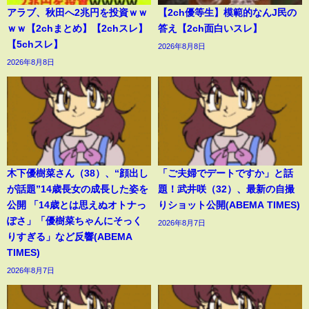
アラブ、秋田へ2兆円を投資ｗｗ
【2ch優等生】模範的なんJ民の
ｗｗ【2chまとめ】【2chスレ】
答え【2ch面白いスレ】
【5chスレ】
2026年8月8日
2026年8月8日
木下優樹菜さん（38）、“顔出し
「ご夫婦でデートですか」と話
が話題”14歳長女の成長した姿を
題！武井咲（32）、最新の自撮
公開 「14歳とは思えぬオトナっ
りショット公開(ABEMA TIMES)
ぽさ」「優樹菜ちゃんにそっく
2026年8月7日
りすぎる」など反響(ABEMA
TIMES)
2026年8月7日