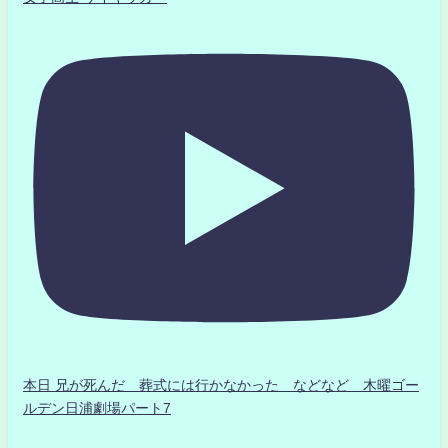
本日 兄が死んだ 葬式には行かなかった などなど 木曜ゴー
ルデン日浦劇場パート7