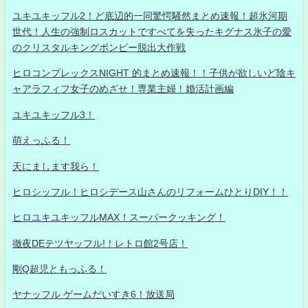
ユキユキッフル2！ど底辺的一同驚愕騒然まとめ速報！超氷河期
世代！人生の強制ロスカットですべてを失ったキグナス氷子の愛
のクリスタルキングボンビー脱出大作戦
ヒロコンプレックスNIGHT 的まとめ速報！！子供が欲しいど陰キ
ャアラフィフ女子のめざせ！専業主婦！婚活計画編
ユキユキッフル3！
萌えっふる！
天にまします我ら！
ヒロシッフル！ヒロシデース山さんのリフォームひとりDIY！！
ヒロユキユキッフルMAX！スーパークッキング！
徹夜DEテツヤッフル!！レトロ館2号店！
剛Q超児ともっふる！
ヤナッフル ゲームだいすき6！放送局