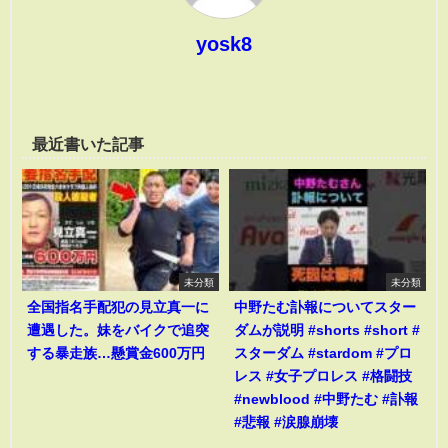
yosk8
最近書いた記事
未分類
未分類
全国指名手配犯の見立真一に
中野たむ訃報についてスター
遭遇した。妹をバイクで追突
ダムが説明 #shorts #short #
する暴走族…懸賞金600万円
スターダム #stardom #プロ
レス #女子プロレス #格闘技
#newblood #中野たむ #訃報
#悲報 #涙腺崩壊