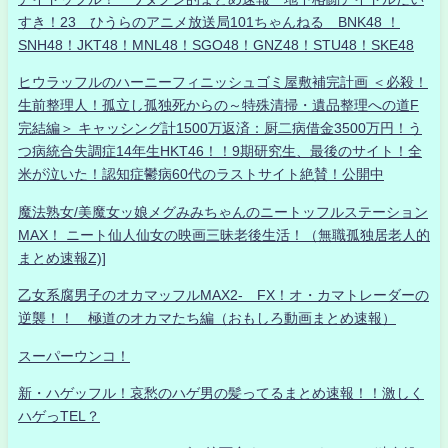
すき！23 ひうらのアニメ放送局101ちゃんねる BNK48 ！
SNH48！JKT48！MNL48！SGO48！GNZ48！STU48！SKE48
ヒウラッフルのハーニーフィニッシュゴミ屋敷補完計画 ＜必殺！
生前整理人！孤立し孤独死からの～特殊清掃・遺品整理への道F
完結編＞ キャッシング計1500万返済：厨二病借金3500万円！う
つ病統合失調症14年生HKT46！！9期研究生、最後のサイト！全
米が泣いた！認知症鬱病60代のラストサイト絶賛！公開中
魔法熟女/美魔女ッ娘メグみみちゃんのニートッフルステーション
MAX！ ニート仙人仙女の映画三昧老後生活！（無職孤独居老人的
まとめ速報Z)]
乙女系腐男子のオカマッフルMAX2- FX！オ・カマトレーダーの
逆襲！！ 極道のオカマたち編（おもしろ動画まとめ速報）
スーパーウンコ！
新・ハゲッフル！哀愁のハゲ男の髪ってるまとめ速報！！激しく
ハゲっTEL？