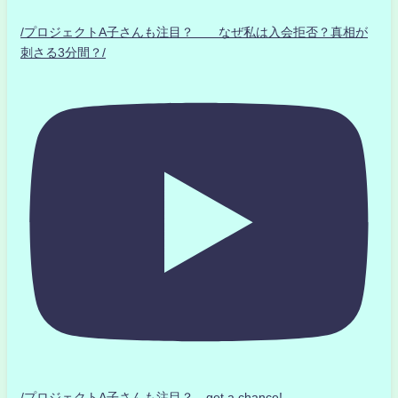
/プロジェクトA子さんも注目？ なぜ私は入会拒否？真相が
刺さる3分間？/
/プロジェクトA子さんも注目？ get a chance!