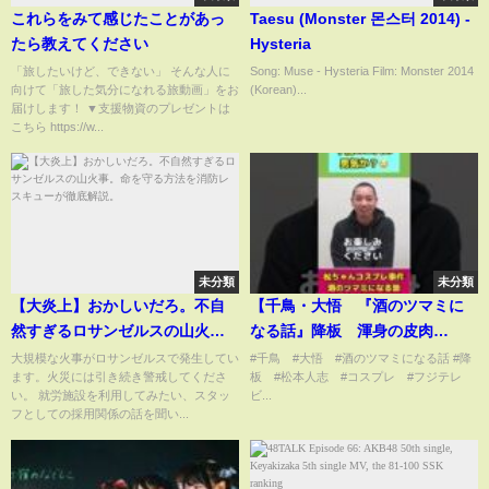
これらをみて感じたことがあっ
Taesu (Monster 몬스터 2014) -
たら教えてください
Hysteria
「旅したいけど、できない」 そんな人に
Song: Muse - Hysteria Film: Monster 2014
向けて「旅した気分になれる旅動画」をお
(Korean)...
届けします！ ▼支援物資のプレゼントは
こちら https://w...
未分類
未分類
【大炎上】おかしいだろ。不自
【千鳥・大悟 『酒のツマミに
然すぎるロサンゼルスの山火
なる話』降板 渾身の皮肉
事。命を守る方法を消防レスキ
か？ 【松ちゃんコスプレ問
大規模な火事がロサンゼルスで発生してい
#千鳥 #大悟 #酒のツマミになる話 #降
ます。火災には引き続き警戒してくださ
板 #松本人志 #コスプレ #フジテレ
ューが徹底解説。
題】
い。 就労施設を利用してみたい、スタッ
ビ...
フとしての採用関係の話を聞い...