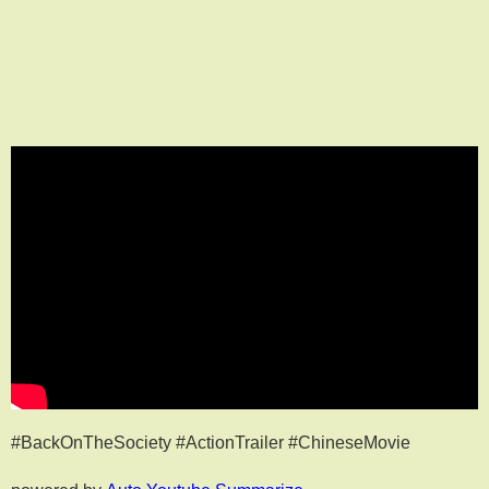
#BackOnTheSociety #ActionTrailer #ChineseMovie