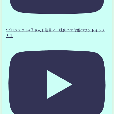
/プロジェクトA子さんも注目？ 独身ハゲ僧侶のサンドイッチ
人生