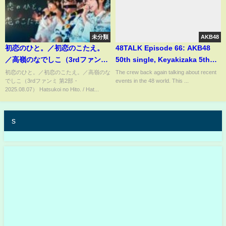
未分類
AKB48
初恋のひと。／初恋のこたえ。
48TALK Episode 66: AKB48
／高嶺のなでしこ（3rdファンミ
50th single, Keyakizaka 5th
第2部・2025.08.07）
single MV, the 81-100 SSK
初恋のひと。／初恋のこたえ。／高嶺のな
The crew back again talking about recent
でしこ（3rdファンミ 第2部・
events in the 48 world. This ...
ranking
2025.08.07） Hatsukoi no Hito. / Hat...
s