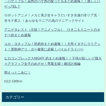
・ハゲッフル！哀愁のハゲ男の髪ってるまとめ速報！！激しくハ
ゲっTEL？
ロボットアニメ！メカと美少女キャラだいすき永遠の非リア充・
非モテ星人 ！あらゆるマニアの為のマニアックサイト
アニゲタレスト（元祖！アニメッフル） ひきこもりニートのオ
ナベ的まとめ速報
ユカ・ヨネッフル！初老的まとめ速報！！大帝イタチにラリアッ
ト！害獣神アリ・ガー被害に必殺！パイルドライバー
ヒロコンプレックスNIGHT 的まとめ速報！！子供が欲しいど陰キ
ャアラフィフ女子のめざせ！専業主婦！婚活計画編
萌えっとこあに！
t112-1000ｍ
カテゴリー