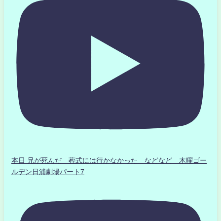
本日 兄が死んだ 葬式には行かなかった などなど 木曜ゴー
ルデン日浦劇場パート7