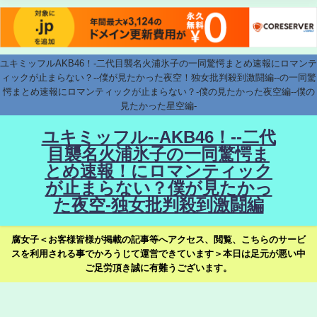
ユキミッフルAKB46！-二代目襲名火浦氷子の一同驚愕まとめ速報にロマンテ
ィックが止まらない？--僕が見たかった夜空！独女批判殺到激闘編--の一同驚
愕まとめ速報にロマンティックが止まらない？-僕の見たかった夜空編--僕の
見たかった星空編-
ユキミッフル--AKB46！--二代
目襲名火浦氷子の一同驚愕ま
とめ速報！にロマンティック
が止まらない？僕が見たかっ
た夜空-独女批判殺到激闘編
腐女子＜お客様皆様が掲載の記事等へアクセス、閲覧、こちらのサービ
スを利用される事でかろうじて運営できています＞本日は足元が悪い中
ご足労頂き誠に有難うございます。