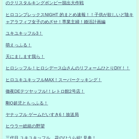
のクリスタルキングボンビー脱出大作戦
ヒロコンプレックスNIGHT 的まとめ速報！！子供が欲しいど陰キ
ャアラフィフ女子のめざせ！専業主婦！婚活計画編
ユキユキッフル3！
萌えっふる！
天にまします我ら！
ヒロシッフル！ヒロシデース山さんのリフォームひとりDIY！！
ヒロユキユキッフルMAX！スーパークッキング！
徹夜DEテツヤッフル!！レトロ館2号店！
剛Q超児ともっふる！
ヤナッフル ゲームだいすき6！放送局
ヒウラー総統の野望
三代目 ユキユキッフル 花のひうら組! 見参！