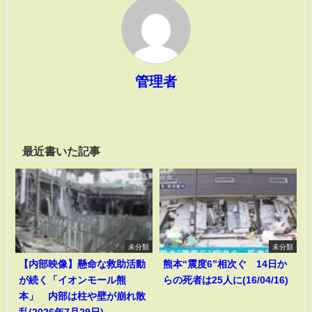
管理者
最近書いた記事
未分類
未分類
【内部映像】懸命な救助活動
熊本“震度6”相次ぐ 14日か
が続く「イオンモール熊
らの死者は25人に(16/04/16)
本」 内部は柱や壁が崩れ散