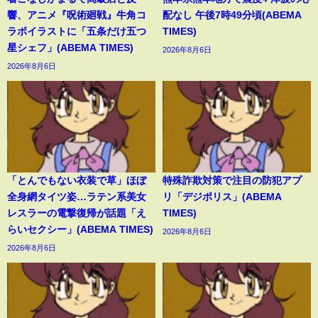
響、アニメ『呪術廻戦』牛角コ
配なし 午後7時49分頃(ABEMA
ラボイラストに「五条だけ五つ
TIMES)
星シェフ」(ABEMA TIMES)
2026年8月6日
2026年8月6日
「とんでもない衣装で草」ほぼ
特殊詐欺対策で注目の防犯アプ
全身網タイツ姿…ラテン系美女
リ「デジポリス」(ABEMA
レスラーの電撃復帰が話題「え
TIMES)
らいセクシー」(ABEMA TIMES)
2026年8月6日
2026年8月6日