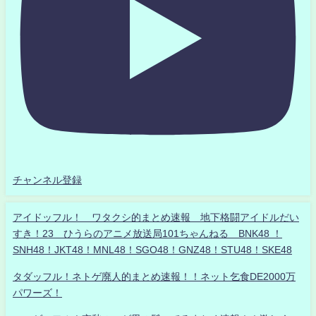
チャンネル登録
アイドッフル！ ワタクシ的まとめ速報 地下格闘アイドルだい
すき！23 ひうらのアニメ放送局101ちゃんねる BNK48 ！
SNH48！JKT48！MNL48！SGO48！GNZ48！STU48！SKE48
タダッフル！ネトゲ廃人的まとめ速報！！ネット乞食DE2000万
パワーズ！