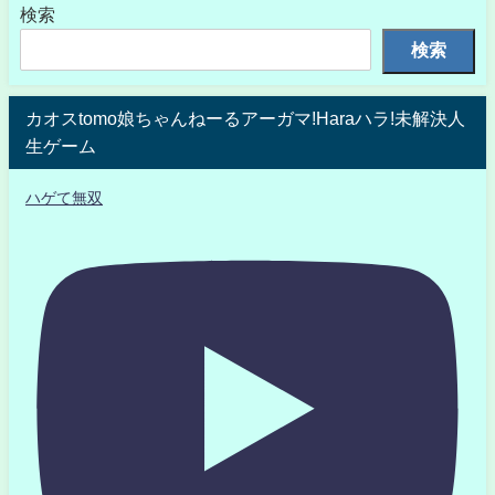
検索
検索
カオスtomo娘ちゃんねーるアーガマ!Haraハラ!未解決人
生ゲーム
ハゲて無双