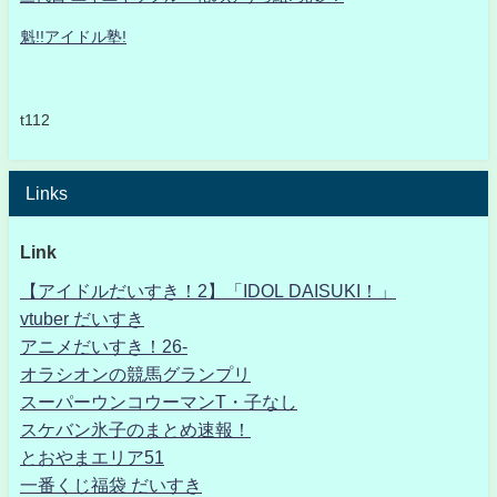
魁!!アイドル塾!
t112
Links
Link
【アイドルだいすき！2】「IDOL DAISUKI！」
vtuber だいすき
アニメだいすき！26-
オラシオンの競馬グランプリ
スーパーウンコウーマンT・子なし
スケバン氷子のまとめ速報！
とおやまエリア51
一番くじ福袋 だいすき