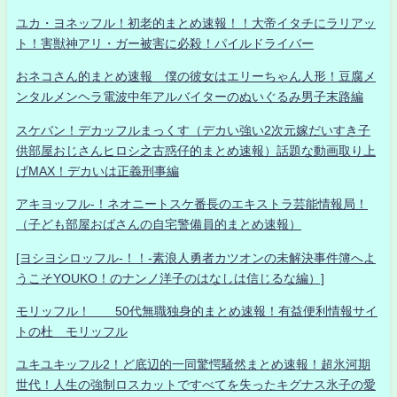
ユカ・ヨネッフル！初老的まとめ速報！！大帝イタチにラリアッ
ト！害獣神アリ・ガー被害に必殺！パイルドライバー
おネコさん的まとめ速報 僕の彼女はエリーちゃん人形！豆腐メ
ンタルメンヘラ電波中年アルバイターのぬいぐるみ男子末路編
スケバン！デカッフルまっくす（デカい強い2次元嫁だいすき子
供部屋おじさんヒロシ之古惑仔的まとめ速報）話題な動画取り上
げMAX！デカいは正義刑事編
アキヨッフル-！ネオニートスケ番長のエキストラ芸能情報局！
（子ども部屋おばさんの自宅警備員的まとめ速報）
[ヨシヨシロッフル-！！-素浪人勇者カツオンの未解決事件簿へよ
うこそYOUKO！のナンノ洋子のはなしは信じるな編）]
モリッフル！ 50代無職独身的まとめ速報！有益便利情報サイ
トの杜 モリッフル
ユキユキッフル2！ど底辺的一同驚愕騒然まとめ速報！超氷河期
世代！人生の強制ロスカットですべてを失ったキグナス氷子の愛