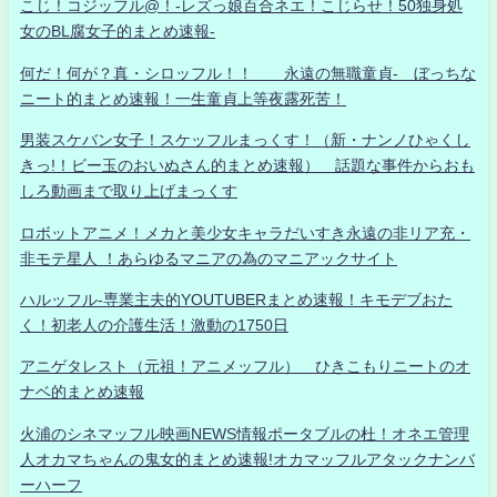
こじ！コジッフル@！-レズっ娘百合ネエ！こじらせ！50独身処
女のBL腐女子的まとめ速報-
何だ！何が？真・シロッフル！！ 永遠の無職童貞- ぼっちな
ニート的まとめ速報！一生童貞上等夜露死苦！
男装スケバン女子！スケッフルまっくす！（新・ナンノひゃくし
きっ!！ビー玉のおいぬさん的まとめ速報） 話題な事件からおも
しろ動画まで取り上げまっくす
ロボットアニメ！メカと美少女キャラだいすき永遠の非リア充・
非モテ星人 ！あらゆるマニアの為のマニアックサイト
ハルッフル-専業主夫的YOUTUBERまとめ速報！キモデブおた
く！初老人の介護生活！激動の1750日
アニゲタレスト（元祖！アニメッフル） ひきこもりニートのオ
ナベ的まとめ速報
火浦のシネマッフル映画NEWS情報ポータブルの杜！オネエ管理
人オカマちゃんの鬼女的まとめ速報!オカマッフルアタックナンバ
ーハーフ