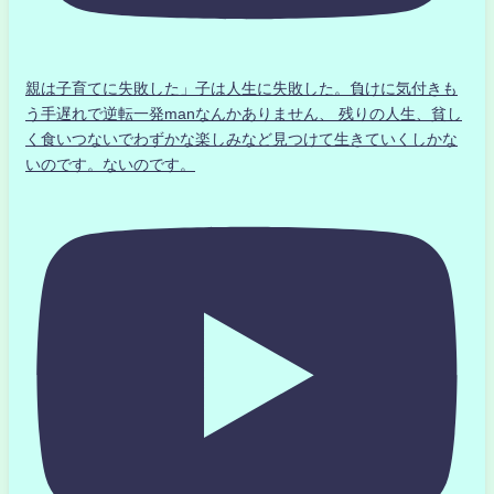
親は子育てに失敗した」子は人生に失敗した。負けに気付きも
う手遅れで逆転一発manなんかありません、 残りの人生、貧し
く食いつないでわずかな楽しみなど見つけて生きていくしかな
いのです。ないのです。