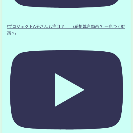
/プロジェクトA子さんも注目？ /感想戯言動画？.一息つく動
画？/