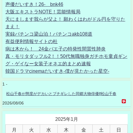
声優だいすき！26- bnk46
大阪エキストラNOTE！芸能情報局
天にまします我らが父よ！ 願わくはわがドル円を守りた
まえ！
実録パチンコ梁山泊！パチンコakb108道
有益便利情報サイトの杜
病は木から！ 24金バエ子の特発性間質性肺炎
真・モリタダッフル2！！50代無職独身ガチホモ童貞ギン
グ・ゲイなー女装子オネエ的まとめ速報
韓国ドラマcinemaだいすき-僕が見たかった星空-
1 -
松山千春が態度がデカいとブチギレした同郷大物俳優#松山千春
2026/08/06
2025年1月
月
火
水
木
金
土
日