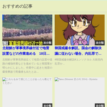
おすすめの記事
未分類
未分類
北朝鮮が軍事境界線付近で地雷
韓国戒厳令解説。国会の解除決
設置などの作業進める 18日も
議に従わない場合、内乱罪でユ
作業中とみられる北朝鮮軍兵士
ンソクヨル大統領逮捕へ
北朝鮮が軍事境界線近くで地雷の設置や道
#韓国戒厳令解説#ユンソクヨル 大統領内
路の補強作業などを進めていると韓国軍が
乱罪か...
が侵入 韓国軍「内部統制の強
明らかにしました。作業中に起きた地雷の
化が目的」｜TBS NEWS DIG
爆発事故で死傷者も出たとみ...
未分類
未分類