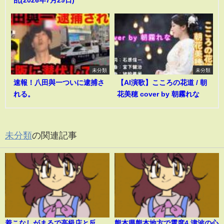
乱(2026年7月29日)
未分類
未分類
速報！八田與一ついに逮捕さ
【AI演歌】こころの花道 / 朝
れる。
花美穂 cover by 朝霧れな
未分類
の関連記事
着こなしがまるで高級店と反
熊本県熊本地方で震度4 津波の心