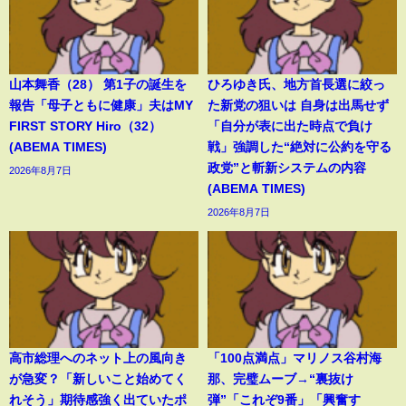
山本舞香（28） 第1子の誕生を
ひろゆき氏、地方首長選に絞っ
報告「母子ともに健康」夫はMY
た新党の狙いは 自身は出馬せず
FIRST STORY Hiro（32）
「自分が表に出た時点で負け
(ABEMA TIMES)
戦」強調した“絶対に公約を守る
政党”と斬新システムの内容
2026年8月7日
(ABEMA TIMES)
2026年8月7日
高市総理へのネット上の風向き
「100点満点」マリノス谷村海
が急変？「新しいこと始めてく
那、完璧ムーブ→“裏抜け
れそう」期待感強く出ていたポ
弾”「これぞ9番」「興奮す