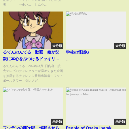
者 ⇒金バエ、しんや...
未分類
未分類
るてんのんてる 動画 娘が父
学校の怪談G
親に本心をぶつけるドッキリド
...
キュメンタリー 3月1日
るてんのんてる 2024年3月1日内容：読
売テレビのディレクターが温めてきた企画
を披露するチャレンジ番組出演者：フット
ボールアワー ダレノガ...
未分類
未分類
フウテンの魂次郎 怪我させら
People of Osaka Ibaraki