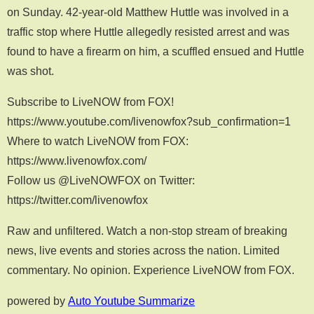
on Sunday. 42-year-old Matthew Huttle was involved in a
traffic stop where Huttle allegedly resisted arrest and was
found to have a firearm on him, a scuffled ensued and Huttle
was shot.
Subscribe to LiveNOW from FOX!
https://www.youtube.com/livenowfox?sub_confirmation=1
Where to watch LiveNOW from FOX:
https://www.livenowfox.com/
Follow us @LiveNOWFOX on Twitter:
https://twitter.com/livenowfox
Raw and unfiltered. Watch a non-stop stream of breaking
news, live events and stories across the nation. Limited
commentary. No opinion. Experience LiveNOW from FOX.
powered by
Auto Youtube Summarize