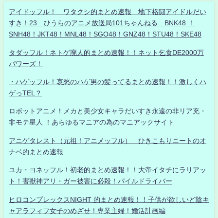
アイドッフル！ ワタクシ的まとめ速報 地下格闘アイドルだい
すき！23 ひうらのアニメ放送局101ちゃんねる BNK48 ！
SNH48！JKT48！MNL48！SGO48！GNZ48！STU48！SKE48
タダッフル！ネトゲ廃人的まとめ速報！！ネット乞食DE2000万
パワーズ！
・ハゲッフル！哀愁のハゲ男の髪ってるまとめ速報！！激しくハ
ゲっTEL？
ロボットアニメ！メカと美少女キャラだいすき永遠の非リア充・
非モテ星人 ！あらゆるマニアの為のマニアックサイト
アニゲタレスト（元祖！アニメッフル） ひきこもりニートのオ
ナベ的まとめ速報
ユカ・ヨネッフル！初老的まとめ速報！！大帝イタチにラリアッ
ト！害獣神アリ・ガー被害に必殺！パイルドライバー
ヒロコンプレックスNIGHT 的まとめ速報！！子供が欲しいど陰キ
ャアラフィフ女子のめざせ！専業主婦！婚活計画編