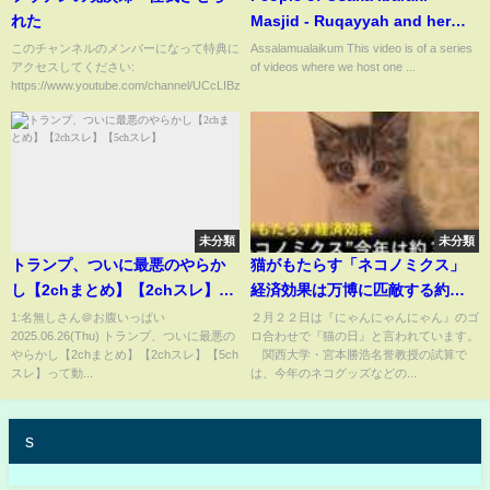
れた
Masjid - Ruqayyah and her
journey to Islam
このチャンネルのメンバーになって特典に
Assalamualaikum This video is of a series
アクセスしてください:
of videos where we host one ...
https://www.youtube.com/channel/UCcLIBz...
未分類
未分類
トランプ、ついに最悪のやらか
猫がもたらす「ネコノミクス」
し【2chまとめ】【2chスレ】
経済効果は万博に匹敵する約３
【5chスレ】
兆円！？ ヒット商品は“猫の肉
1:名無しさん＠お腹いっぱい
２月２２日は『にゃんにゃんにゃん』のゴ
2025.06.26(Thu) トランプ、ついに最悪の
ロ合わせで『猫の日』と言われています。
球イメージ”のハンドクリーム
やらかし【2chまとめ】【2chスレ】【5ch
関西大学・宮本勝浩名誉教授の試算で
通販会社「フェリシモ」（2026
スレ】って動...
は、今年のネコグッズなどの...
年2月18日）
s