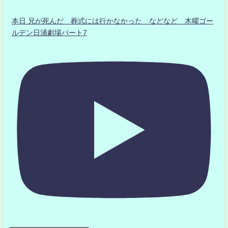
本日 兄が死んだ 葬式には行かなかった などなど 木曜ゴー
ルデン日浦劇場パート7