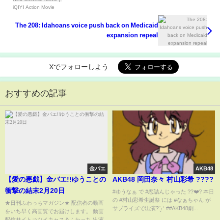
The 208: Idahoans voice push back on Medicaid
expansion repeal
Xでフォローしよう
おすすめの記事
金バエ
AKB48
【愛の悪戯】金バエ!!ゆうことの
AKB48 岡田奈々 村山彩希 ????
衝撃の結末2月20日
#ゆうなぁ で #恋詰んじゃった ??❤️‍? 本日
の #村山彩希生誕祭 には #なぁちゃん が
★日刊ふわっちマガジン★ 配信者の動画
サプライズで出演?¨̮˖⁺ ##AKB48劇...
をいち早く高画質でお届けします。 動画
配信サイト⇒ツイキャス＆ふわっち 出演