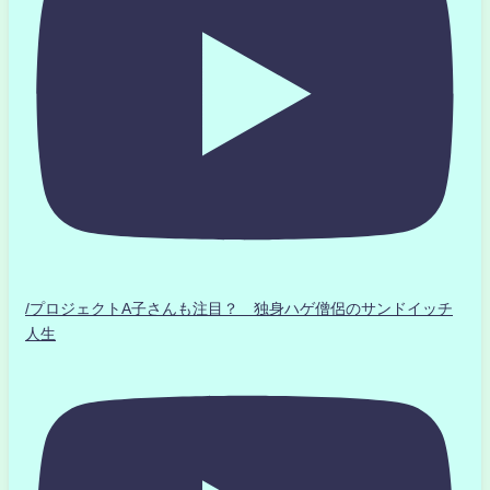
/プロジェクトA子さんも注目？ 独身ハゲ僧侶のサンドイッチ
人生