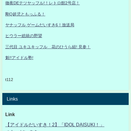
徹夜DEテツヤッフル!！レトロ館2号店！
剛Q超児ともっふる！
ヤナッフル ゲームだいすき6！放送局
ヒウラー総統の野望
三代目 ユキユキッフル 花のひうら組! 見参！
魁!!アイドル塾!
t112
Links
Link
【アイドルだいすき！2】「IDOL DAISUKI！」