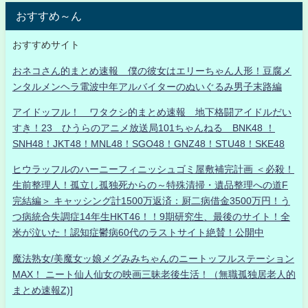
おすすめ～ん
おすすめサイト
おネコさん的まとめ速報 僕の彼女はエリーちゃん人形！豆腐メ
ンタルメンヘラ電波中年アルバイターのぬいぐるみ男子末路編
アイドッフル！ ワタクシ的まとめ速報 地下格闘アイドルだい
すき！23 ひうらのアニメ放送局101ちゃんねる BNK48 ！
SNH48！JKT48！MNL48！SGO48！GNZ48！STU48！SKE48
ヒウラッフルのハーニーフィニッシュゴミ屋敷補完計画 ＜必殺！
生前整理人！孤立し孤独死からの～特殊清掃・遺品整理への道F
完結編＞ キャッシング計1500万返済：厨二病借金3500万円！う
つ病統合失調症14年生HKT46！！9期研究生、最後のサイト！全
米が泣いた！認知症鬱病60代のラストサイト絶賛！公開中
魔法熟女/美魔女ッ娘メグみみちゃんのニートッフルステーション
MAX！ ニート仙人仙女の映画三昧老後生活！（無職孤独居老人的
まとめ速報Z)]