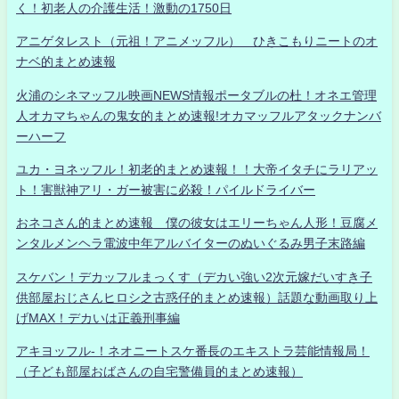
く！初老人の介護生活！激動の1750日
アニゲタレスト（元祖！アニメッフル） ひきこもりニートのオ
ナベ的まとめ速報
火浦のシネマッフル映画NEWS情報ポータブルの杜！オネエ管理
人オカマちゃんの鬼女的まとめ速報!オカマッフルアタックナンバ
ーハーフ
ユカ・ヨネッフル！初老的まとめ速報！！大帝イタチにラリアッ
ト！害獣神アリ・ガー被害に必殺！パイルドライバー
おネコさん的まとめ速報 僕の彼女はエリーちゃん人形！豆腐メ
ンタルメンヘラ電波中年アルバイターのぬいぐるみ男子末路編
スケバン！デカッフルまっくす（デカい強い2次元嫁だいすき子
供部屋おじさんヒロシ之古惑仔的まとめ速報）話題な動画取り上
げMAX！デカいは正義刑事編
アキヨッフル-！ネオニートスケ番長のエキストラ芸能情報局！
（子ども部屋おばさんの自宅警備員的まとめ速報）