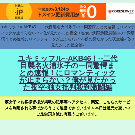
ユキミッフルAKB46！-二代目襲名火浦氷子の一同驚愕まとめ速報にロマンテ
ィックが止まらない？--僕が見たかった夜空！独女批判殺到激闘編--の一同驚
愕まとめ速報にロマンティックが止まらない？-僕の見たかった夜空編--僕の
見たかった星空編-
ユキミッフル--AKB46！--二代
目襲名火浦氷子の一同驚愕ま
とめ速報！にロマンティック
が止まらない？僕が見たかっ
た夜空-独女批判殺到激闘編
腐女子＜お客様皆様が掲載の記事等へアクセス、閲覧、こちらのサービ
スを利用される事でかろうじて運営できています＞本日は足元が悪い中
ご足労頂き誠に有難うございます。