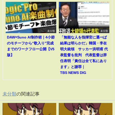
未分類
未分類
DAW×Suno AI制作術｜4小節
「無能な人を指揮官に選べば
のモチーフから“歌入り”完成
結果は明らかだ」韓国・李在
までのワークフロー公開【V5
明大統領 サッカー洪明甫 代
版】
表監督を批判 代表監督は辞
任表明「責任は全て私にあり
ます」と謝罪｜
TBS NEWS DIG
未分類
の関連記事