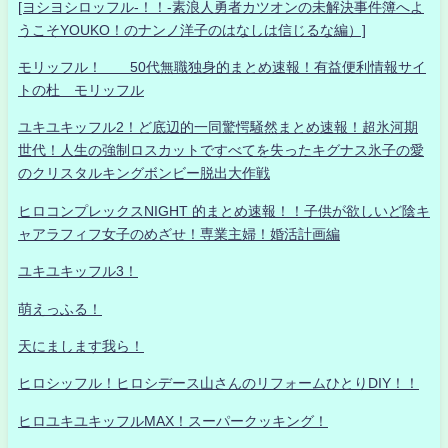
[ヨシヨシロッフル-！！-素浪人勇者カツオンの未解決事件簿へよ
うこそYOUKO！のナンノ洋子のはなしは信じるな編）]
モリッフル！ 50代無職独身的まとめ速報！有益便利情報サイ
トの杜 モリッフル
ユキユキッフル2！ど底辺的一同驚愕騒然まとめ速報！超氷河期
世代！人生の強制ロスカットですべてを失ったキグナス氷子の愛
のクリスタルキングボンビー脱出大作戦
ヒロコンプレックスNIGHT 的まとめ速報！！子供が欲しいど陰キ
ャアラフィフ女子のめざせ！専業主婦！婚活計画編
ユキユキッフル3！
萌えっふる！
天にまします我ら！
ヒロシッフル！ヒロシデース山さんのリフォームひとりDIY！！
ヒロユキユキッフルMAX！スーパークッキング！