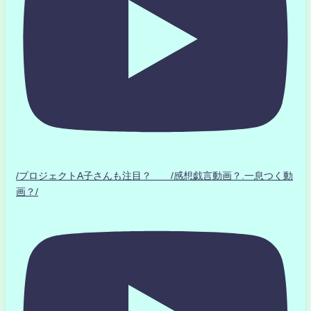
/プロジェクトA子さんも注目？ /感想戯言動画？.一息つく動
画？/