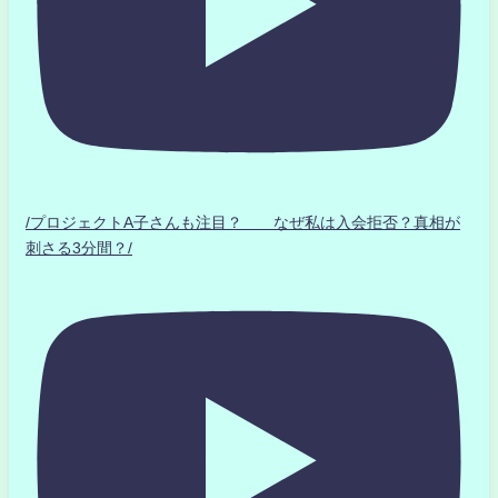
/プロジェクトA子さんも注目？ なぜ私は入会拒否？真相が
刺さる3分間？/