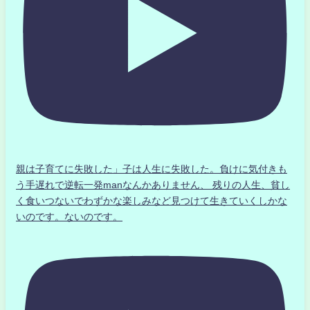
親は子育てに失敗した」子は人生に失敗した。負けに気付きも
う手遅れで逆転一発manなんかありません、 残りの人生、貧し
く食いつないでわずかな楽しみなど見つけて生きていくしかな
いのです。ないのです。