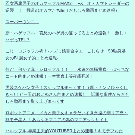
乙女系腐男子のオカマッフルMAX2- FX！オ・カマトレーダーの
逆襲！！ 極道のオカマたち編（おもしろ動画まとめ速報）
スーパーウンコ！
新・ハゲッフル！哀愁のハゲ男の髪ってるまとめ速報！！激しく
ハゲっTEL？
こじ！コジッフル@！-レズっ娘百合ネエ！こじらせ！50独身処
女のBL腐女子的まとめ速報-
何だ！何が？真・シロッフル！！ 永遠の無職童貞- ぼっちな
ニート的まとめ速報！一生童貞上等夜露死苦！
男装スケバン女子！スケッフルまっくす！（新・ナンノひゃくし
きっ!！ビー玉のおいぬさん的まとめ速報） 話題な事件からおも
しろ動画まで取り上げまっくす
ロボットアニメ！メカと美少女キャラだいすき永遠の非リア充・
非モテ星人 ！あらゆるマニアの為のマニアックサイト
ハルッフル-専業主夫的YOUTUBERまとめ速報！キモデブおた