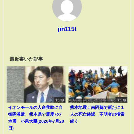
jin115t
最近書いた記事
未分類
未分類
イオンモールの人命救助に自
熊本地震：南阿蘇で新たに１
衛隊派遣 熊本県で震度7の
人の死亡確認 不明者の捜索
地震 小泉大臣(2026年7月28
続く
日)