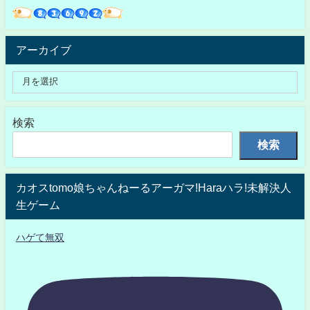
アーカイブ
検索
検索
カオスtomo娘ちゃんねーるアーガマ!Haraハラ!未解決人
生ゲーム
ハゲて無双