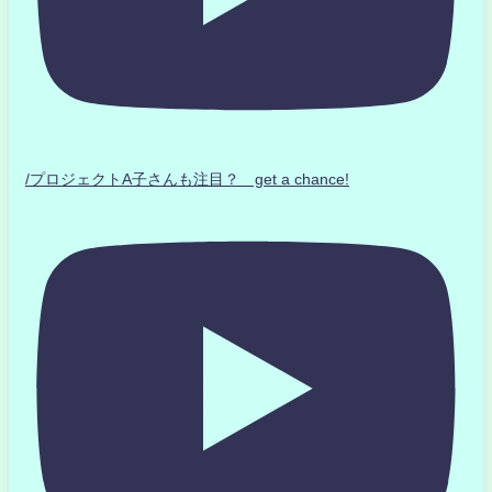
/プロジェクトA子さんも注目？ get a chance!