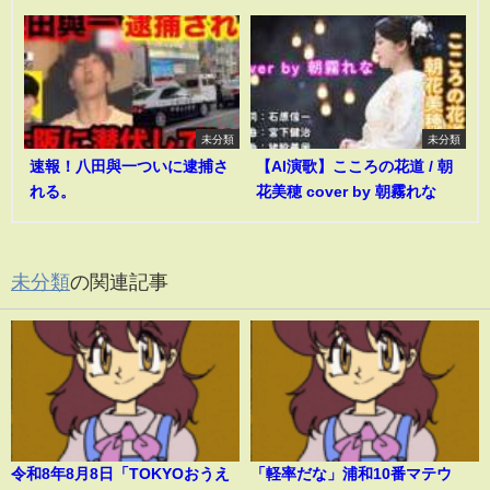
未分類
未分類
速報！八田與一ついに逮捕さ
【AI演歌】こころの花道 / 朝
れる。
花美穂 cover by 朝霧れな
未分類
の関連記事
令和8年8月8日「TOKYOおうえ
「軽率だな」浦和10番マテウ