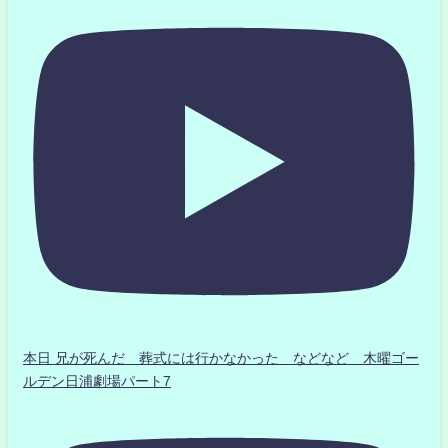
本日 兄が死んだ 葬式には行かなかった などなど 木曜ゴー
ルデン日浦劇場パート7