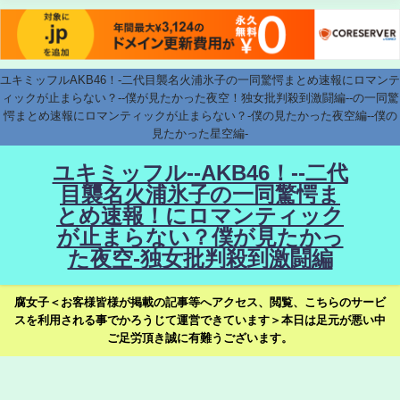
ユキミッフルAKB46！-二代目襲名火浦氷子の一同驚愕まとめ速報にロマンテ
ィックが止まらない？--僕が見たかった夜空！独女批判殺到激闘編--の一同驚
愕まとめ速報にロマンティックが止まらない？-僕の見たかった夜空編--僕の
見たかった星空編-
ユキミッフル--AKB46！--二代
目襲名火浦氷子の一同驚愕ま
とめ速報！にロマンティック
が止まらない？僕が見たかっ
た夜空-独女批判殺到激闘編
腐女子＜お客様皆様が掲載の記事等へアクセス、閲覧、こちらのサービ
スを利用される事でかろうじて運営できています＞本日は足元が悪い中
ご足労頂き誠に有難うございます。