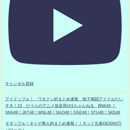
チャンネル登録
アイドッフル！ ワタクシ的まとめ速報 地下格闘アイドルだい
すき！23 ひうらのアニメ放送局101ちゃんねる BNK48 ！
SNH48！JKT48！MNL48！SGO48！GNZ48！STU48！SKE48
タダッフル！ネトゲ廃人的まとめ速報！！ネット乞食DE2000万
パワーズ！