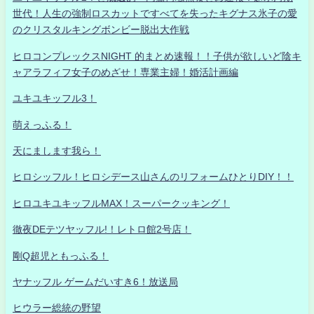
世代！人生の強制ロスカットですべてを失ったキグナス氷子の愛
のクリスタルキングボンビー脱出大作戦
ヒロコンプレックスNIGHT 的まとめ速報！！子供が欲しいど陰キ
ャアラフィフ女子のめざせ！専業主婦！婚活計画編
ユキユキッフル3！
萌えっふる！
天にまします我ら！
ヒロシッフル！ヒロシデース山さんのリフォームひとりDIY！！
ヒロユキユキッフルMAX！スーパークッキング！
徹夜DEテツヤッフル!！レトロ館2号店！
剛Q超児ともっふる！
ヤナッフル ゲームだいすき6！放送局
ヒウラー総統の野望