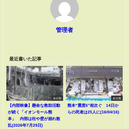
管理者
最近書いた記事
未分類
未分類
【内部映像】懸命な救助活動
熊本“震度6”相次ぐ 14日か
が続く「イオンモール熊
らの死者は25人に(16/04/16)
本」 内部は柱や壁が崩れ散
乱(2026年7月29日)