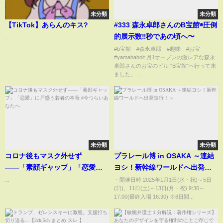
未分類
未分類
【TikTok】あらんのキス?
#333 森永卓郎さんのB宝館◉圧倒
的展示数‼︎秒であの頃へ〜
...
#b宝館 #森永卓郎 #趣味 #お宝
#yamahabolt 月1オープンの激レアな森永
卓郎さんのお宝のビル "B宝館"へ行って来
ました。 ...
未分類
未分類
コロナ後もマスク外せず
プラレール博 in OSAKA ～連結
――「素顔ギャップ」「恋愛」
ヨシ！新幹線ワールドへ出発進
に戸惑う若者の本音 #今つらいあ
行！～
...
・開催日時 2025年1月1日(水・祝)～5日
(日)、11日(土)～13日(月・祝) 9:30～
なたへ
17:00(最終入場 16:30) ※8日間...