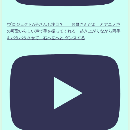
/プロジェクトA子さんも注目？ お母さんだよ とアニメ声
の可愛いらしい声で手を振ってくれる 起き上がりながら両手
をパタパタさせて 右へ左へと ダンスする