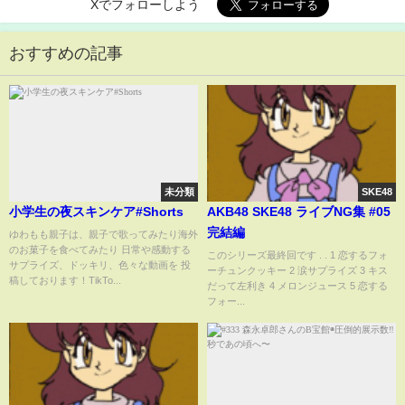
Xでフォローしよう
おすすめの記事
未分類
SKE48
小学生の夜スキンケア#Shorts
AKB48 SKE48 ライブNG集 #05
完結編
ゆわもも親子は、親子で歌ってみたり海外
のお菓子を食べてみたり 日常や感動する
このシリーズ最終回です . . 1 恋するフォ
サプライズ、ドッキリ、色々な動画を 投
ーチュンクッキー 2 涙サプライズ 3 キス
稿しております！TikTo...
だって左利き 4 メロンジュース 5 恋する
フォー...