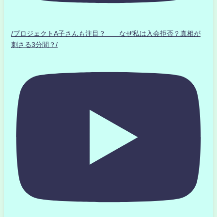
/プロジェクトA子さんも注目？ なぜ私は入会拒否？真相が
刺さる3分間？/