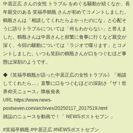
中居正広 さんの女性 トラブル をめぐる騒動が続くなか、長
年親交のある 笑福亭鶴瓶 さんが初めてコメントしました。
鶴瓶さんは「相談してくれたらよかったのにな」と心配そ
うに語りトラブルについては「何もわからない」と答えま
した。鶴瓶さんは中居さんと頻繁に食事に行くなど親交が
深く、今回の騒動については「ラジオで喋ります」とコメ
ントしました。いつも笑顔の鶴瓶さんが口をつぐむほど事
態は深刻のようです。
◆《笑福亭鶴瓶が語った中居正広の女性トラブル》「相談
してくれたら…」直撃に口をつぐむほどの深刻さ『ザ！世
界仰天ニュース』降板発表
URL https://www.news-
postseven.com/archives/20250117_2017519.html
雑誌のニュースを動画で！「 NEWSポストセブン 」
#笑福亭鶴瓶 #中居正広 #NEWSポストセブン