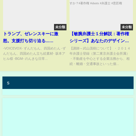
未分類
未分類
トランプ、ゼレンスキーに激
【敏腕弁護士１分解説：著作権
怒。支援打ち切り迫る...
シリーズ】あなたのデザインを
【2ch,5ch まとめ スレ 】
守る権利のことご存じですか？#
-VOICEVOX- ずんだもん、四国めたん -ず
【講師～武山茂樹について】 ・２０１４
んだもん、四国めたん立ち絵素材- 坂本ア
年弁護士登録（第二東京弁護士会所属）
著作権 #shorts #弁護士 #意匠権
ヒル様 -BGM- のんきな日常...
・不動産を中心とする企業法務から、相
続・離婚・交通事故といった個...
s