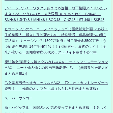
アイドッフル！ ワタクシ的まとめ速報 地下格闘アイドルだい
すき！23 ひうらのアニメ放送局101ちゃんねる BNK48 ！
SNH48！JKT48！MNL48！SGO48！GNZ48！STU48！SKE48
ヒウラッフルのハーニーフィニッシュゴミ屋敷補完計画 ＜必殺！
生前整理人！孤立し孤独死からの～特殊清掃・遺品整理への道F
完結編＞ キャッシング計1500万返済：厨二病借金3500万円！う
つ病統合失調症14年生HKT46！！9期研究生、最後のサイト！全
米が泣いた！認知症鬱病60代のラストサイト絶賛！公開中
魔法熟女/美魔女ッ娘メグみみちゃんのニートッフルステーション
MAX！ ニート仙人仙女の映画三昧老後生活！（無職孤独居老人的
まとめ速報Z)]
乙女系腐男子のオカマッフルMAX2- FX！オ・カマトレーダーの
逆襲！！ 極道のオカマたち編（おもしろ動画まとめ速報）
スーパーウンコ！
新・ハゲッフル！哀愁のハゲ男の髪ってるまとめ速報！！激しく