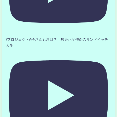
/プロジェクトA子さんも注目？ 独身ハゲ僧侶のサンドイッチ
人生