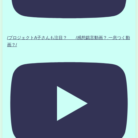
/プロジェクトA子さんも注目？ /感想戯言動画？.一息つく動
画？/