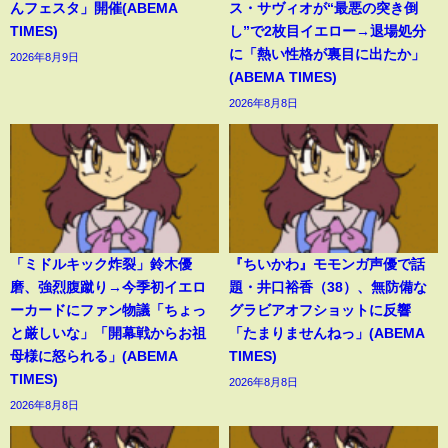
んフェスタ」開催(ABEMA
ス・サヴィオが“最悪の突き倒
TIMES)
し”で2枚目イエロー→退場処分
に「熱い性格が裏目に出たか」
2026年8月9日
(ABEMA TIMES)
2026年8月8日
「ミドルキック炸裂」鈴木優
『ちいかわ』モモンガ声優で話
磨、強烈腹蹴り→今季初イエロ
題・井口裕香（38）、無防備な
ーカードにファン物議「ちょっ
グラビアオフショットに反響
と厳しいな」「開幕戦からお祖
「たまりませんねっ」(ABEMA
母様に怒られる」(ABEMA
TIMES)
TIMES)
2026年8月8日
2026年8月8日