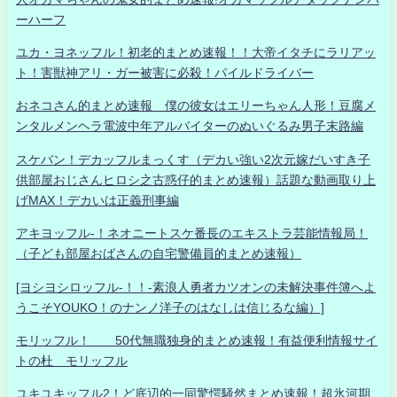
ーハーフ
ユカ・ヨネッフル！初老的まとめ速報！！大帝イタチにラリアッ
ト！害獣神アリ・ガー被害に必殺！パイルドライバー
おネコさん的まとめ速報 僕の彼女はエリーちゃん人形！豆腐メ
ンタルメンヘラ電波中年アルバイターのぬいぐるみ男子末路編
スケバン！デカッフルまっくす（デカい強い2次元嫁だいすき子
供部屋おじさんヒロシ之古惑仔的まとめ速報）話題な動画取り上
げMAX！デカいは正義刑事編
アキヨッフル-！ネオニートスケ番長のエキストラ芸能情報局！
（子ども部屋おばさんの自宅警備員的まとめ速報）
[ヨシヨシロッフル-！！-素浪人勇者カツオンの未解決事件簿へよ
うこそYOUKO！のナンノ洋子のはなしは信じるな編）]
モリッフル！ 50代無職独身的まとめ速報！有益便利情報サイ
トの杜 モリッフル
ユキユキッフル2！ど底辺的一同驚愕騒然まとめ速報！超氷河期