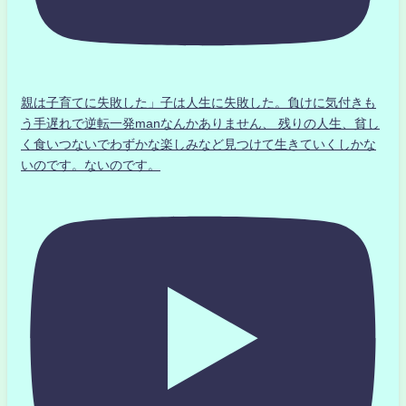
親は子育てに失敗した」子は人生に失敗した。負けに気付きも
う手遅れで逆転一発manなんかありません、 残りの人生、貧し
く食いつないでわずかな楽しみなど見つけて生きていくしかな
いのです。ないのです。