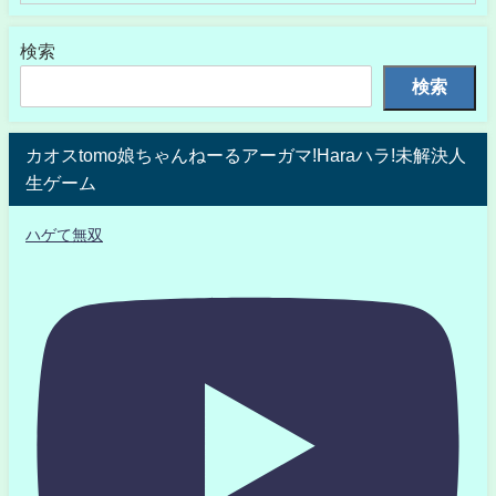
検索
検索
カオスtomo娘ちゃんねーるアーガマ!Haraハラ!未解決人
生ゲーム
ハゲて無双