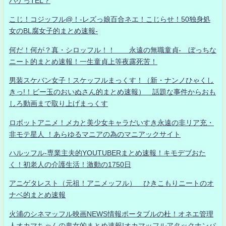
ハゲっTEL？
こじ！コジッフル@！-レズっ娘百合ネエ！こじらせ！50独身処
女のBL腐女子的まとめ速報-
何だ！何が？真・シロッフル！！ 永遠の無職童貞- ぼっちな
ニート的まとめ速報！一生童貞上等夜露死苦！
男装スケバン女子！スケッフルまっくす！（新・ナンノひゃくし
きっ!！ビー玉のおいぬさん的まとめ速報） 話題な事件からおも
しろ動画まで取り上げまっくす
ロボットアニメ！メカと美少女キャラだいすき永遠の非リア充・
非モテ星人 ！あらゆるマニアの為のマニアックサイト
ハルッフル-専業主夫的YOUTUBERまとめ速報！キモデブおた
く！初老人の介護生活！激動の1750日
アニゲタレスト（元祖！アニメッフル） ひきこもりニートのオ
ナベ的まとめ速報
火浦のシネマッフル映画NEWS情報ポータブルの杜！オネエ管理
人オカマちゃんの鬼女的まとめ速報!オカマッフルアタックナンバ