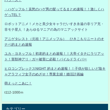
・ハゲッフル！哀愁のハゲ男の髪ってるまとめ速報！！激しくハ
ゲっTEL？
ロボットアニメ！メカと美少女キャラだいすき永遠の非リア充・
非モテ星人 ！あらゆるマニアの為のマニアックサイト
アニゲタレスト（元祖！アニメッフル） ひきこもりニートのオ
ナベ的まとめ速報
ユカ・ヨネッフル！初老的まとめ速報！！大帝イタチにラリアッ
ト！害獣神アリ・ガー被害に必殺！パイルドライバー
ヒロコンプレックスNIGHT 的まとめ速報！！子供が欲しいど陰キ
ャアラフィフ女子のめざせ！専業主婦！婚活計画編
萌えっとこあに！
t112-1000ｍ
カテゴリー