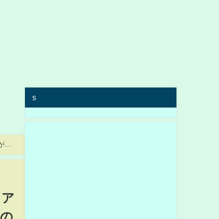
s
が
イア
敗の