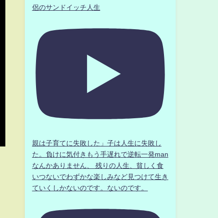
侶のサンドイッチ人生
親は子育てに失敗した」子は人生に失敗し
た。負けに気付きもう手遅れで逆転一発man
なんかありません、 残りの人生、貧しく食
いつないでわずかな楽しみなど見つけて生き
ていくしかないのです。ないのです。