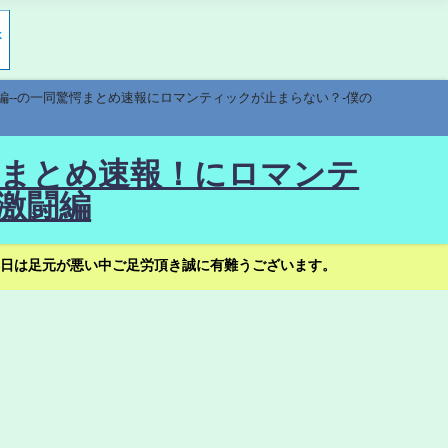
編--の一同驚愕まとめ速報にロマンティックが止まらない？-僕の
驚愕まとめ速報！にロマンテ
激闘編
日は足元が悪い中ご足労頂き誠に有難うございます。