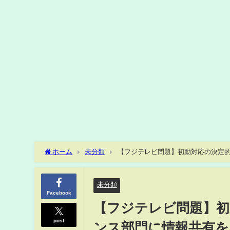
ホーム
未分類
【フジテレビ問題】初動対応の決定
「失敗の本質」に斬り込む｜旬感LIVEとれたてっ！〈カンテレ
未分類
Facebook
【フジテレビ問題】初
post
ンス部門に情報共有を