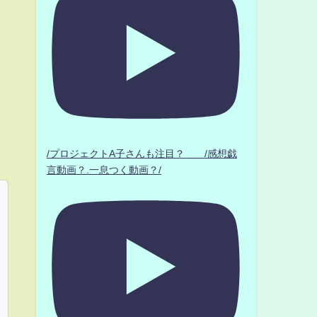
/プロジェクトA子さんも注目？ /感想戯
言動画？.一息つく動画？/