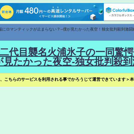
速報にロマンティックが止まらない？--僕が見たかった夜空！独女批判殺到激闘
！--二代目襲名火浦氷子の一同
見たかった夜空-独女批判殺到
、こちらのサービスを利用される事でかろうじて運営できています＞本