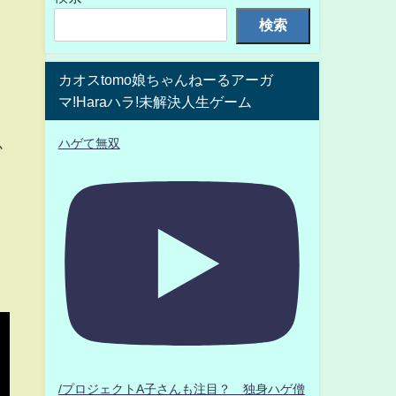
検索
カオスtomo娘ちゃんねーるアーガ
マ!Haraハラ!未解決人生ゲーム
ハゲて無双
か
/プロジェクトA子さんも注目？ 独身ハゲ僧