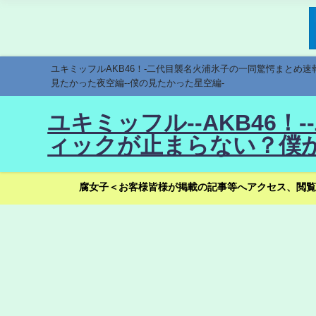
ユキミッフルAKB46！-二代目襲名火浦氷子の一同驚愕まとめ
見たかった夜空編--僕の見たかった星空編-
ユキミッフル--AKB46
ィックが止まらない？僕が
腐女子＜お客様皆様が掲載の記事等へアクセス、閲覧