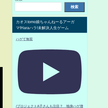
検索
カオスtomo娘ちゃんねーるアーガ
マ!Haraハラ!未解決人生ゲーム
ハゲて無双
/プロジェクトA子さんも注目？ 独身ハゲ僧