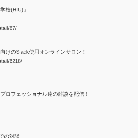
校(HIU)』
ail/87/
けのSlack使用オンラインサロン！
tail/6218/
るプロフェッショナル達の雑談を配信！
トでの対談