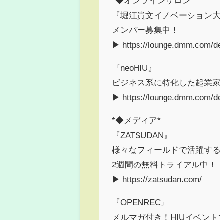
*◆オンラインサロン*
『堀江貴文イノベーション大学
メンバー募集中！
▶ https://lounge.dmm.com/det
『neoHIU』
ビジネス系に特化した起業家向
▶ https://lounge.dmm.com/de
*◆メディア*
『ZATSUDAN』
様々なフィールドで活躍す
2週間の無料トライアル中！
▶ https://zatsudan.com/
『OPENREC』
メルマガ付き！HIUイベン