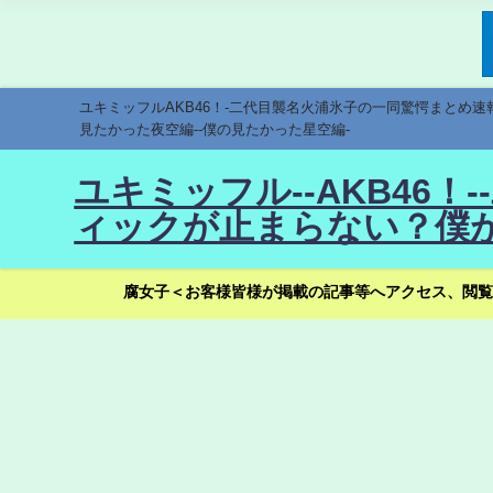
ユキミッフルAKB46！-二代目襲名火浦氷子の一同驚愕まとめ
見たかった夜空編--僕の見たかった星空編-
ユキミッフル--AKB46
ィックが止まらない？僕が
腐女子＜お客様皆様が掲載の記事等へアクセス、閲覧