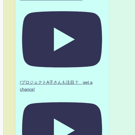
/プロジェクトA子さんも注目？ get a
chance!