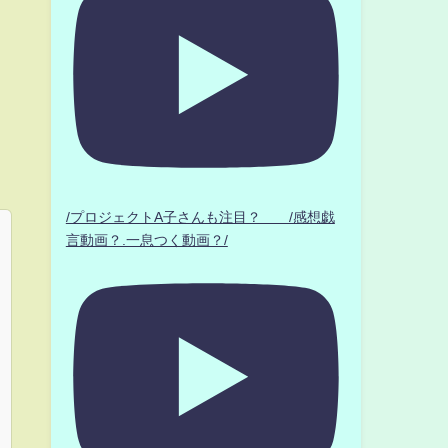
/プロジェクトA子さんも注目？ /感想戯
言動画？.一息つく動画？/