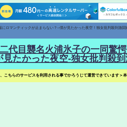
速報にロマンティックが止まらない？--僕が見たかった夜空！独女批判殺到激闘
！--二代目襲名火浦氷子の一同
見たかった夜空-独女批判殺到
、こちらのサービスを利用される事でかろうじて運営できています＞本