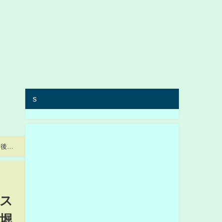
s
【後藤
ス
堀