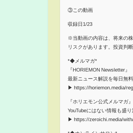
③この動画
収録日1/23
※当動画の内容は、将来の
リスクがあります。投資判
*◆メルマガ*
『HORIEMON Newsletter』
最新ニュース解説を毎日無
▶ https://horiemon.media/reg
『ホリエモン公式メルマガ
YouTubeにはない情報も盛
▶ https://zeroichi.media/with