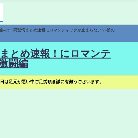
編--の一同驚愕まとめ速報にロマンティックが止まらない？-僕の
驚愕まとめ速報！にロマンテ
激闘編
日は足元が悪い中ご足労頂き誠に有難うございます。