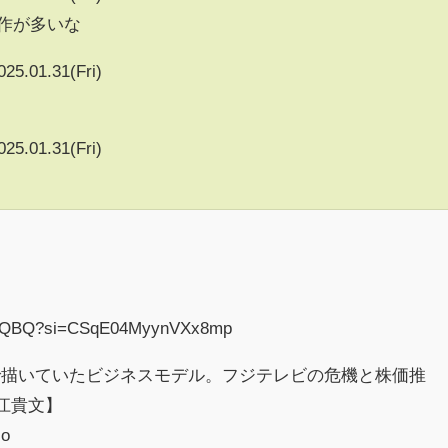
作が多いな
025.01.31(Fri)
025.01.31(Fri)
sOjQBQ?si=CSqE04MyynVXx8mp
で描いていたビジネスモデル。フジテレビの危機と株価推
江貴文】
Mo