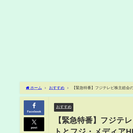
ホーム
おすすめ
【緊急特番】フジテレビ株主総会の
達也×堀江貴文】
おすすめ
Facebook
【緊急特番】フジテレ
post
トとフジ・メディアH