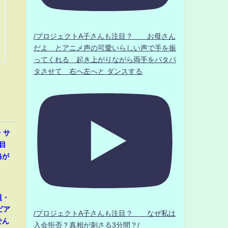
/プロジェクトA子さんも注目？ お母さん
だよ とアニメ声の可愛いらしい声で手を振
ってくれる 起き上がりながら両手をパタパ
タさせて 右へ左へと ダンスする
・サ
目
格が
題・
ビア
/プロジェクトA子さんも注目？ なぜ私は
せん
入会拒否？真相が刺さる3分間？/