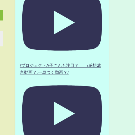
/プロジェクトA子さんも注目？ /感想戯
言動画？.一息つく動画？/