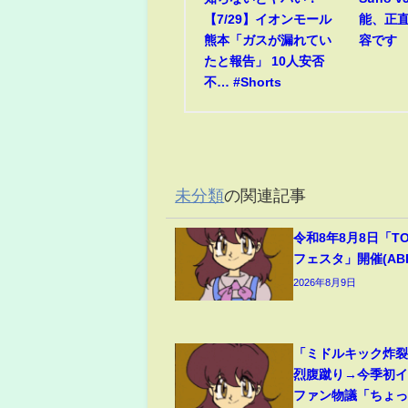
【7/29】イオンモール
能、正
熊本「ガスが漏れてい
容です
たと報告」 10人安否
不… #Shorts
未分類
の関連記事
令和8年8月8日「T
フェスタ」開催(ABEM
2026年8月9日
「ミドルキック炸
烈腹蹴り→今季初
ファン物議「ちょ