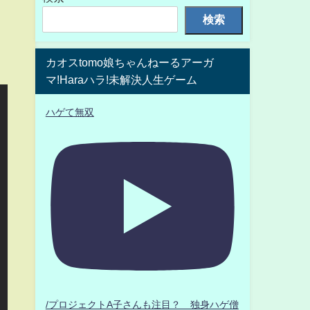
検索
カオスtomo娘ちゃんねーるアーガ
マ!Haraハラ!未解決人生ゲーム
ハゲて無双
/プロジェクトA子さんも注目？ 独身ハゲ僧