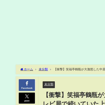
ホーム
未分類
【衝撃】笑福亭鶴瓶が大激怒した中居
「あいつのラジオ、切っといて」と語った本当の理由に驚き
未分類
Facebook
【衝撃】笑福亭鶴瓶が
post
レビ局で続いていた上