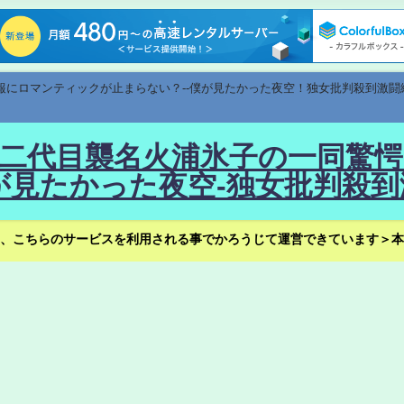
速報にロマンティックが止まらない？--僕が見たかった夜空！独女批判殺到激闘
！--二代目襲名火浦氷子の一同
見たかった夜空-独女批判殺到
、こちらのサービスを利用される事でかろうじて運営できています＞本