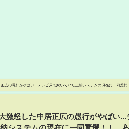
正広の愚行がやばい...テレビ局で続いていた上納システムの現在に一同驚愕
を隠せない！
大激怒した中居正広の愚行がやばい...
納システムの現在に一同驚愕！！「