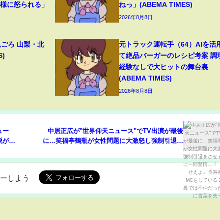
母様に怒られる」
ねっ」(ABEMA TIMES)
2026年8月8日
見ごろ 山梨・北
元トラック運転手（64）AIを活
S)
て絶品バーガーのレシピ考案 調
経験なしで大ヒットの舞台裏
(ABEMA TIMES)
2026年8月8日
ュー
中居正広が"世界仰天ニュース"でTV出演が最後
脱が続
に…笑福亭鶴瓶が女性問題に大激怒し強制引退を
が隠すよ
させる真相に一同驚愕…！『引退せえよ』長寿番
失う…
組でMCをしている２人が裏では不仲だったことに
言葉を失う…！
ローしよう