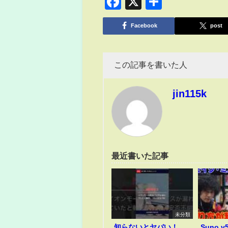
Facebook
X
共
有
Facebook
post
この記事を書いた人
jin115k
最近書いた記事
未分類
知らないとヤバい！
Suno 