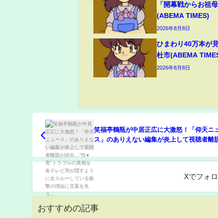
「開幕戦からお祖
(ABEMA TIMES)
2026年8月8日
ひまわり40万本が
杜市(ABEMA TIME
2026年8月8日
笑福亭鶴瓶が中居正広に大激怒！「仰天ニ
ス」のありえない編集が炎上して視聴者離
出…"性●害"トラブルの真相を各テレビ局
うに全スルーしている衝撃の理由に言葉を
Xでフォ
おすすめの記事