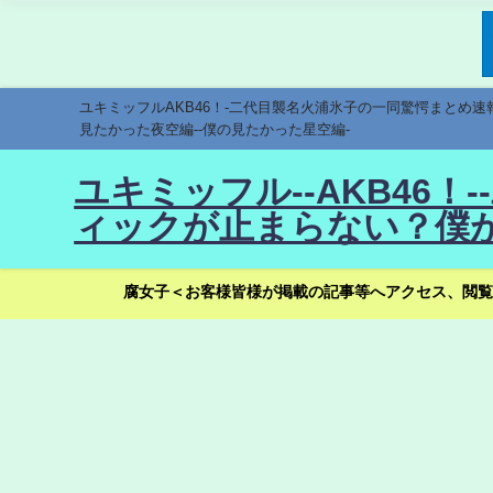
ユキミッフルAKB46！-二代目襲名火浦氷子の一同驚愕まとめ
見たかった夜空編--僕の見たかった星空編-
ユキミッフル--AKB46
ィックが止まらない？僕が
腐女子＜お客様皆様が掲載の記事等へアクセス、閲覧