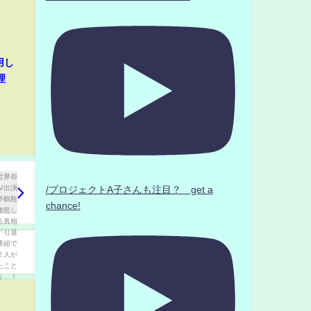
用し
理
/プロジェクトA子さんも注目？ get a
chance!