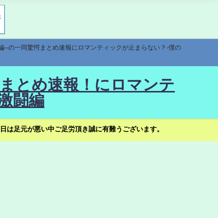
編--の一同驚愕まとめ速報にロマンティックが止まらない？-僕の
驚愕まとめ速報！にロマンテ
激闘編
日は足元が悪い中ご足労頂き誠に有難うございます。