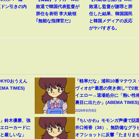
直ドン引きの内
敗退で韓国代表監督が
敗退し監督が謝罪と辞
辞任を表明 李大統領
任した結果、韓国国民
｢無能な指揮官だ｣
と韓国メディアの反応
がヤバすぎる。
OKYOおうえん
「軽率だな」浦和10番マテウス
A TIMES)
ヴィオが“最悪の突き倒し”で2枚
イエロー→退場処分に「熱い性
裏目に出たか」(ABEMA TIMES)
2026年8月8日
裂」鈴木優磨、強
『ちいかわ』モモンガ声優で話
イエローカードに
井口裕香（38）、無防備なグラ
っと厳しいな」
オフショットに反響「たまりま