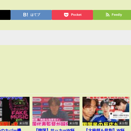
はてブ
Pocket
Feedly
未分類
未分類
未分類
v5のカバー機
【韓国】サッカーW杯
【大統領も批判】W杯