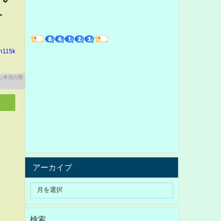
せ
in115k
アーカイブ
検索