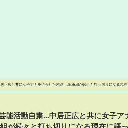
中居正広と共に女子アナを侍らせた末路....冠番組が続々と打ち切りになる現在
れた悲惨な現在に言葉を失う！
芸能活動自粛...中居正広と共に女子ア
冠番組が続々と打ち切りになる現在に語