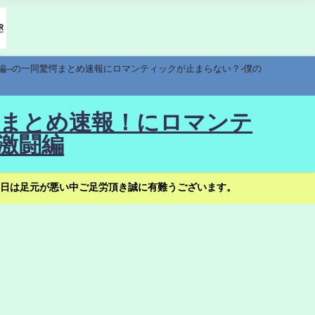
編--の一同驚愕まとめ速報にロマンティックが止まらない？-僕の
驚愕まとめ速報！にロマンテ
激闘編
日は足元が悪い中ご足労頂き誠に有難うございます。