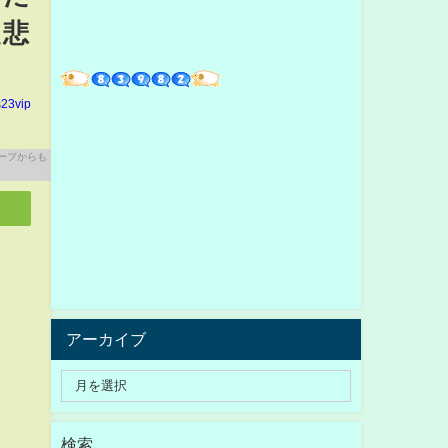
た悲
23vip
アーカイブ
検索