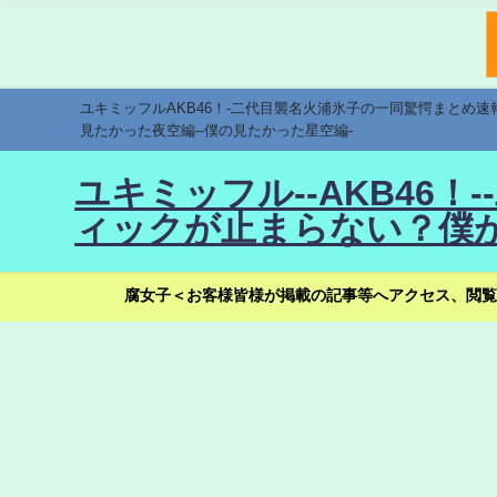
ユキミッフルAKB46！-二代目襲名火浦氷子の一同驚愕まとめ
見たかった夜空編--僕の見たかった星空編-
ユキミッフル--AKB46
ィックが止まらない？僕が
腐女子＜お客様皆様が掲載の記事等へアクセス、閲覧