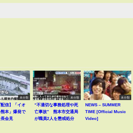
未分類
未分類
未分類
ブ配信】「イオ
“不適切な事務処理や死
NEWS – SUMMER
ル熊本」爆発で
亡事故” 熊本市交通局
TIME [Official Music
社長会見
が職員2人を懲戒処分
Video]