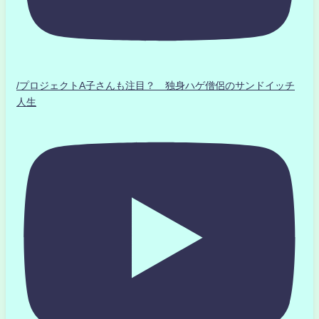
/プロジェクトA子さんも注目？ 独身ハゲ僧侶のサンドイッチ
人生