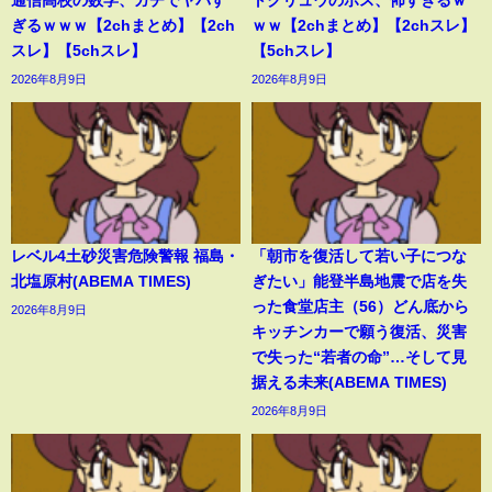
通信高校の数学、ガチでヤバす
トクリュウのボス、怖すぎるｗ
ぎるｗｗｗ【2chまとめ】【2ch
ｗｗ【2chまとめ】【2chスレ】
スレ】【5chスレ】
【5chスレ】
2026年8月9日
2026年8月9日
レベル4土砂災害危険警報 福島・
「朝市を復活して若い子につな
北塩原村(ABEMA TIMES)
ぎたい」能登半島地震で店を失
った食堂店主（56）どん底から
2026年8月9日
キッチンカーで願う復活、災害
で失った“若者の命”…そして見
据える未来(ABEMA TIMES)
2026年8月9日