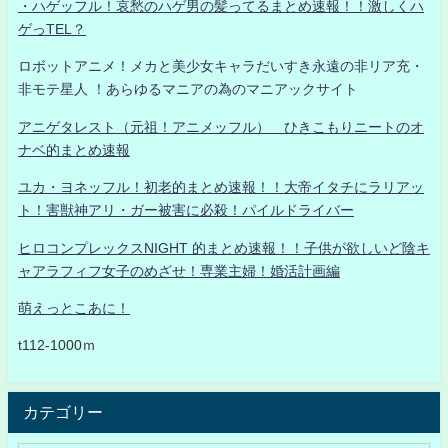
・ハゲッフル！哀愁のハゲ男の髪ってるまとめ速報！！激しくハ
ゲっTEL？
ロボットアニメ！メカと美少女キャラだいすき永遠の非リア充・
非モテ星人 ！あらゆるマニアの為のマニアックサイト
アニゲタレスト（元祖！アニメッフル） ひきこもりニートのオ
ナベ的まとめ速報
ユカ・ヨネッフル！初老的まとめ速報！！大帝イタチにラリアッ
ト！害獣神アリ・ガー被害に必殺！パイルドライバー
ヒロコンプレックスNIGHT 的まとめ速報！！子供が欲しいど陰キ
ャアラフィフ女子のめざせ！専業主婦！婚活計画編
萌えっとこあに！
t112-1000ｍ
カテゴリー