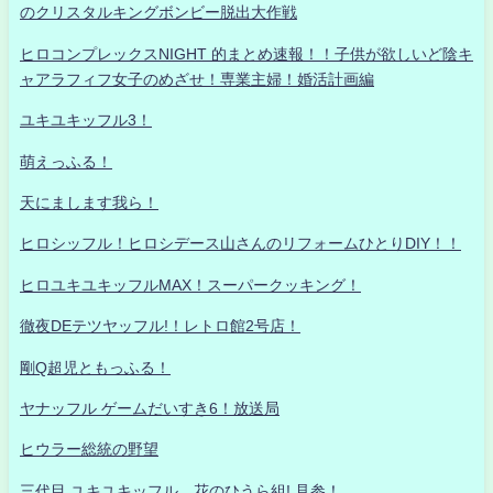
のクリスタルキングボンビー脱出大作戦
ヒロコンプレックスNIGHT 的まとめ速報！！子供が欲しいど陰キ
ャアラフィフ女子のめざせ！専業主婦！婚活計画編
ユキユキッフル3！
萌えっふる！
天にまします我ら！
ヒロシッフル！ヒロシデース山さんのリフォームひとりDIY！！
ヒロユキユキッフルMAX！スーパークッキング！
徹夜DEテツヤッフル!！レトロ館2号店！
剛Q超児ともっふる！
ヤナッフル ゲームだいすき6！放送局
ヒウラー総統の野望
三代目 ユキユキッフル 花のひうら組! 見参！