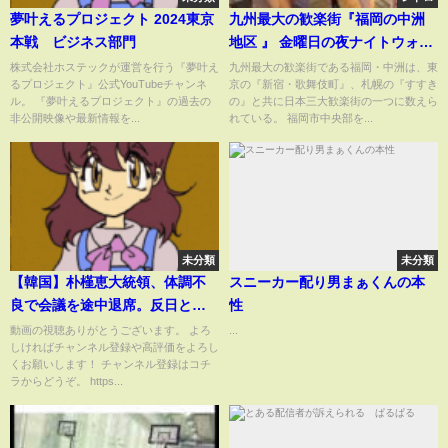
夢叶えるプロジェクト 2024東京
九州最大の歓楽街『福岡の中洲
本戦 ビジネス部門
地区 』 金曜日の夜ナイトウォー
ク
株式会社ホステックが運営を行う『夢叶え
九州最大の歓楽街である福岡・中洲は、東
るプロジェクト』公式YouTubeチャンネ
京の『新宿・歌舞伎町』、札幌の『すすき
ル。 『夢叶えるプロジェクト』の過去の
の』と共に日本三大歓楽街の一つに数えら
非公開映像や最新情報を...
れている。 福岡市中央部を...
未分類
未分類
【韓国】朴槿恵大統領、体調不
スニーカー配り男まぁくんの本
良で会議を途中退席。反日と悪
性
口以外は元気がありません！
動画の視聴ありがとうございます。 よろ
...
しければチャンネル登録や高評価をよろし
くお願いします！ チャンネル登録はコチ
ラからどうぞ。 https...