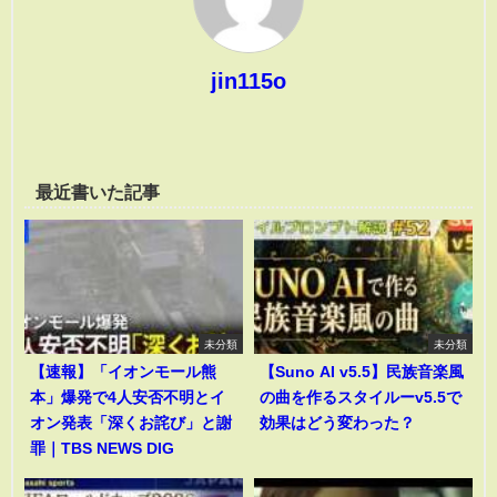
jin115o
最近書いた記事
未分類
未分類
【速報】「イオンモール熊
【Suno AI v5.5】民族音楽風
本」爆発で4人安否不明とイ
の曲を作るスタイルーv5.5で
オン発表「深くお詫び」と謝
効果はどう変わった？
罪｜TBS NEWS DIG