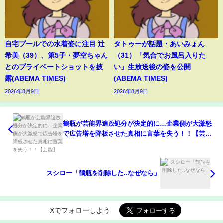
自宅プールでの水着姿に注目 辻
タトゥーが話題・あいみょん
希美（39）、第5子・夢空ちゃん
（31）「気合でお風呂入りた
とのプライベートショットを披
い」生放送後の姿を公開
露(ABEMA TIMES)
(ABEMA TIMES)
2026年8月9日
2026年8月9日
鶴瓶が芸能界追放処分が決定的に…企業側が大激怒
で広告塔を降板させた真相に言葉を失う！！【芸
能】
スシロー「鶴瓶を削除した..なぜなら」
Xでフォローしよう