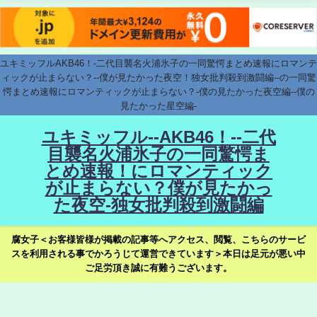
ユキミッフルAKB46！-二代目襲名火浦氷子の一同驚愕まとめ速報にロマンテ
ィックが止まらない？--僕が見たかった夜空！独女批判殺到激闘編--の一同驚
愕まとめ速報にロマンティックが止まらない？-僕の見たかった夜空編--僕の
見たかった星空編-
ユキミッフル--AKB46！--二代
目襲名火浦氷子の一同驚愕ま
とめ速報！にロマンティック
が止まらない？僕が見たかっ
た夜空-独女批判殺到激闘編
腐女子＜お客様皆様が掲載の記事等へアクセス、閲覧、こちらのサービ
スを利用される事でかろうじて運営できています＞本日は足元が悪い中
ご足労頂き誠に有難うございます。