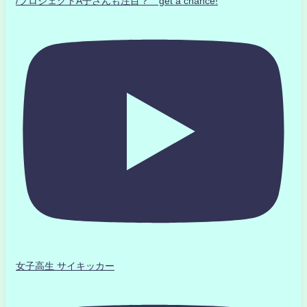
/プロジェクトA子さんも注目？ get a chance!
女子高生 サイキッカー