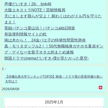
声優だいすき！26- bnk46
大阪エキストラNOTE！芸能情報局
天にまします我らが父よ！ 願わくはわがドル円を守りた
まえ！
実録パチンコ梁山泊！パチンコakb108道
有益便利情報サイトの杜
病は木から！ 24金バエ子の特発性間質性肺炎
真・モリタダッフル2！！50代無職独身ガチホモ童貞ギン
グ・ゲイなー女装子オネエ的まとめ速報
韓国ドラマcinemaだいすき-僕が見たかった星空-
1 -
【俳優出身大学ランキングTOP20】映画・ドラマ賞の受賞俳優が多い
大学は？
2026/08/08
2025年1月