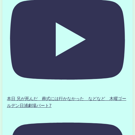
本日 兄が死んだ 葬式には行かなかった などなど 木曜ゴー
ルデン日浦劇場パート7