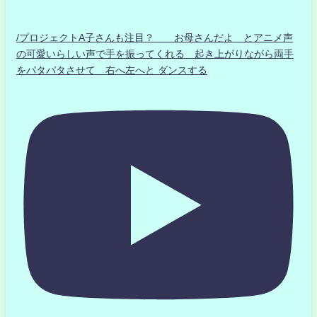
/プロジェクトA子さんも注目？ お母さんだよ とアニメ声
の可愛いらしい声で手を振ってくれる 起き上がりながら両手
をパタパタさせて 右へ左へと ダンスする