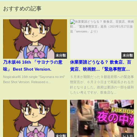
おすすめの記事
未分類
未分類
乃木坂46 16th 「サヨナラの意
休業要請どうなる？ 飲食店、百
味」 Best Shot Version.
貨店、映画館…「緊急事態宣
言」延長（2021年5月27日放送
Nogizaka46 16th single "Sayonara no imi"
５月末が期限だった９都道府県への緊急事
Best Shot Version. Released o...
態宣言が、６月２０日まで再延長される方
「newszero」より）
針となりました。政府は要請の一部を緩和
したい考えですが、飲食店な...
未分類
レトロ