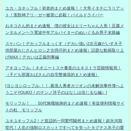
ユカ・ヨネッフル！初老的まとめ速報！！大帝イタチにラリアッ
ト！害獣神アリ・ガー被害に必殺！パイルドライバー
おネコさん的まとめ速報 僕の彼女はエリーちゃん人形！豆腐メ
ンタルメンヘラ電波中年アルバイターのぬいぐるみ男子末路編
スケバン！デカッフルまっくす（デカい強い2次元嫁だいすき子
供部屋おじさんヒロシ之古惑仔的まとめ速報）話題な動画取り上
げMAX！デカいは正義刑事編
アキヨッフル-！ネオニートスケ番長のエキストラ芸能情報局！
（子ども部屋おばさんの自宅警備員的まとめ速報）
[ヨシヨシロッフル-！！-素浪人勇者カツオンの未解決事件簿へよ
うこそYOUKO！のナンノ洋子のはなしは信じるな編）]
モリッフル！ 50代無職独身的まとめ速報！有益便利情報サイ
トの杜 モリッフル
ユキユキッフル2！ど底辺的一同驚愕騒然まとめ速報！超氷河期
世代！人生の強制ロスカットですべてを失ったキグナス氷子の愛