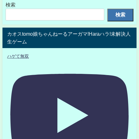
検索
検索
カオスtomo娘ちゃんねーるアーガマ!Haraハラ!未解決人
生ゲーム
ハゲて無双