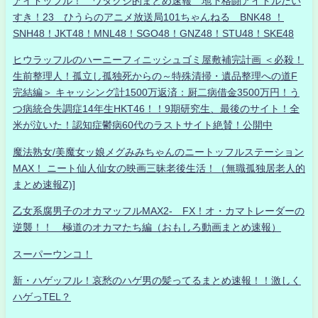
アイドッフル！ ワタクシ的まとめ速報 地下格闘アイドルだい
すき！23 ひうらのアニメ放送局101ちゃんねる BNK48 ！
SNH48！JKT48！MNL48！SGO48！GNZ48！STU48！SKE48
ヒウラッフルのハーニーフィニッシュゴミ屋敷補完計画 ＜必殺！
生前整理人！孤立し孤独死からの～特殊清掃・遺品整理への道F
完結編＞ キャッシング計1500万返済：厨二病借金3500万円！う
つ病統合失調症14年生HKT46！！9期研究生、最後のサイト！全
米が泣いた！認知症鬱病60代のラストサイト絶賛！公開中
魔法熟女/美魔女ッ娘メグみみちゃんのニートッフルステーション
MAX！ ニート仙人仙女の映画三昧老後生活！（無職孤独居老人的
まとめ速報Z)]
乙女系腐男子のオカマッフルMAX2- FX！オ・カマトレーダーの
逆襲！！ 極道のオカマたち編（おもしろ動画まとめ速報）
スーパーウンコ！
新・ハゲッフル！哀愁のハゲ男の髪ってるまとめ速報！！激しく
ハゲっTEL？