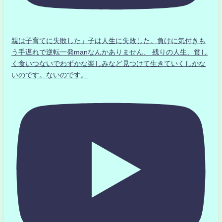
親は子育てに失敗した」子は人生に失敗した。負けに気付きも
う手遅れで逆転一発manなんかありません、 残りの人生、貧し
く食いつないでわずかな楽しみなど見つけて生きていくしかな
いのです。ないのです。