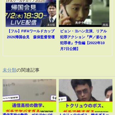
未分類
映画
【フル】FIFAワールドカップ
ピョン・ヨハン主演、リアル
2026帰国会見 森保監督登壇
犯罪アクション『声／姿なき
犯罪者』予告編【2022年10
月7日公開】
未分類
の関連記事