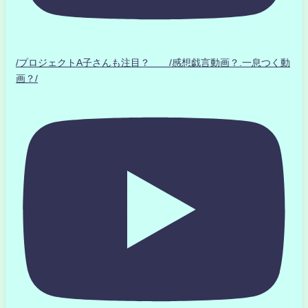
/プロジェクトA子さんも注目？ /感想戯言動画？.一息つく動
画？/