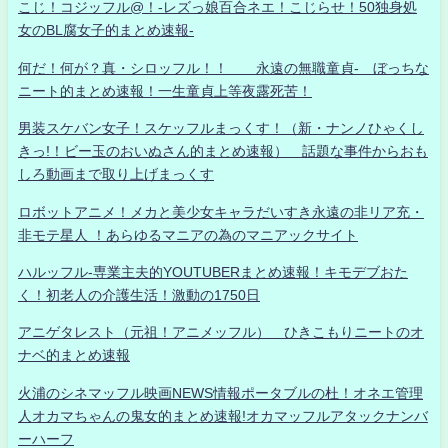
こじ！コジッフル@！-レズっ娘百合ネエ！こじらせ！50独身処
女のBL腐女子的まとめ速報-
何だ！何が？真・シロッフル！！ 永遠の無職童貞- ぼっちな
ニート的まとめ速報！一生童貞上等夜露死苦！
男装スケバン女子！スケッフルまっくす！（新・ナンノひゃくし
きっ!！ビー玉のおいぬさん的まとめ速報） 話題な事件からおも
しろ動画まで取り上げまっくす
ロボットアニメ！メカと美少女キャラだいすき永遠の非リア充・
非モテ星人 ！あらゆるマニアの為のマニアックサイト
ハルッフル-専業主夫的YOUTUBERまとめ速報！キモデブおた
く！初老人の介護生活！激動の1750日
アニゲタレスト（元祖！アニメッフル） ひきこもりニートのオ
ナベ的まとめ速報
火浦のシネマッフル映画NEWS情報ポータブルの杜！オネエ管理
人オカマちゃんの鬼女的まとめ速報!オカマッフルアタックナンバ
ーハーフ