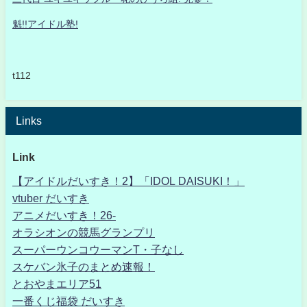
魁!!アイドル塾!
t112
Links
Link
【アイドルだいすき！2】「IDOL DAISUKI！」
vtuber だいすき
アニメだいすき！26-
オラシオンの競馬グランプリ
スーパーウンコウーマンT・子なし
スケバン氷子のまとめ速報！
とおやまエリア51
一番くじ福袋 だいすき