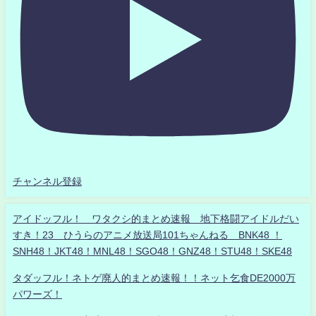
チャンネル登録
アイドッフル！ ワタクシ的まとめ速報 地下格闘アイドルだい
すき！23 ひうらのアニメ放送局101ちゃんねる BNK48 ！
SNH48！JKT48！MNL48！SGO48！GNZ48！STU48！SKE48
タダッフル！ネトゲ廃人的まとめ速報！！ネット乞食DE2000万
パワーズ！