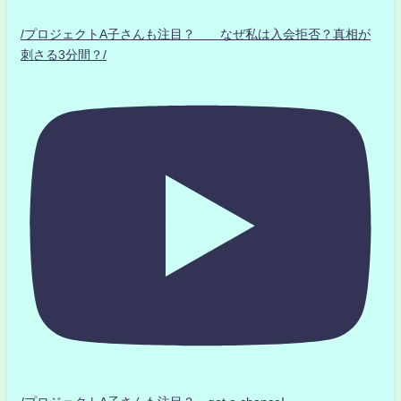
/プロジェクトA子さんも注目？ なぜ私は入会拒否？真相が
刺さる3分間？/