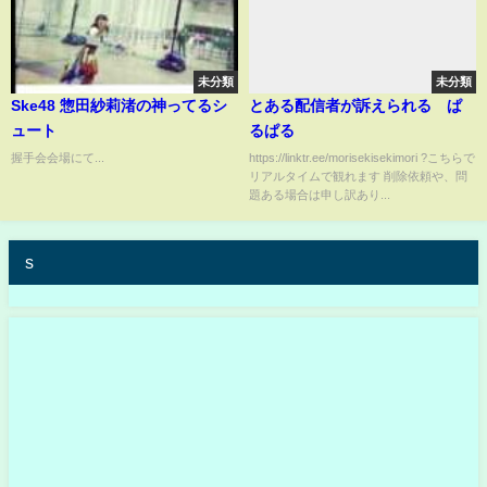
未分類
未分類
Ske48 惣田紗莉渚の神ってるシ
とある配信者が訴えられる ぱ
ュート
るぱる
握手会会場にて...
https://linktr.ee/morisekisekimori ?こちらで
リアルタイムで観れます 削除依頼や、問
題ある場合は申し訳あり...
s