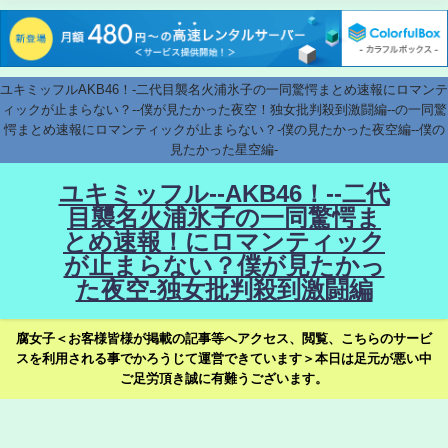
ユキミッフルAKB46！-二代目襲名火浦氷子の一同驚愕まとめ速報にロマンテ
ィックが止まらない？--僕が見たかった夜空！独女批判殺到激闘編--の一同驚
愕まとめ速報にロマンティックが止まらない？-僕の見たかった夜空編--僕の
見たかった星空編-
ユキミッフル--AKB46！--二代
目襲名火浦氷子の一同驚愕ま
とめ速報！にロマンティック
が止まらない？僕が見たかっ
た夜空-独女批判殺到激闘編
腐女子＜お客様皆様が掲載の記事等へアクセス、閲覧、こちらのサービ
スを利用される事でかろうじて運営できています＞本日は足元が悪い中
ご足労頂き誠に有難うございます。