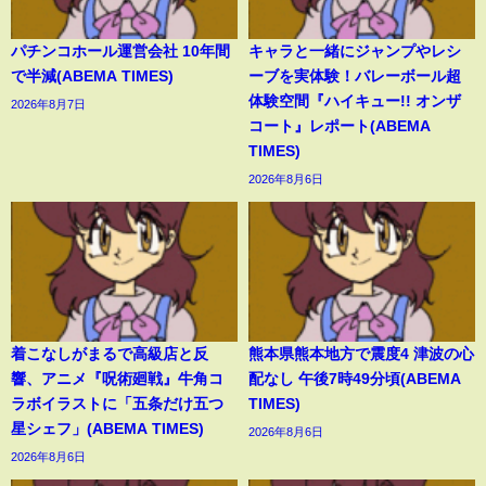
パチンコホール運営会社 10年間
キャラと一緒にジャンプやレシ
で半減(ABEMA TIMES)
ーブを実体験！バレーボール超
体験空間『ハイキュー!! オンザ
2026年8月7日
コート』レポート(ABEMA
TIMES)
2026年8月6日
着こなしがまるで高級店と反
熊本県熊本地方で震度4 津波の心
響、アニメ『呪術廻戦』牛角コ
配なし 午後7時49分頃(ABEMA
ラボイラストに「五条だけ五つ
TIMES)
星シェフ」(ABEMA TIMES)
2026年8月6日
2026年8月6日