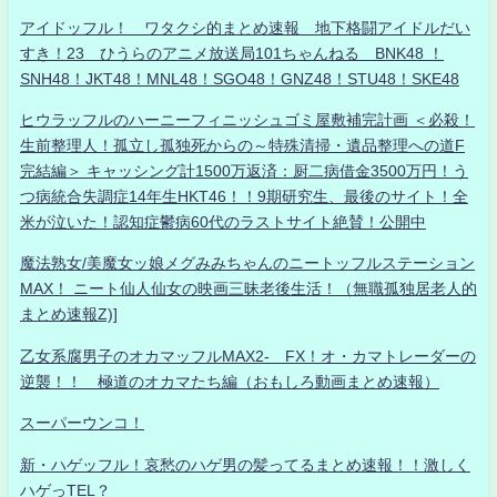
アイドッフル！ ワタクシ的まとめ速報 地下格闘アイドルだい
すき！23 ひうらのアニメ放送局101ちゃんねる BNK48 ！
SNH48！JKT48！MNL48！SGO48！GNZ48！STU48！SKE48
ヒウラッフルのハーニーフィニッシュゴミ屋敷補完計画 ＜必殺！
生前整理人！孤立し孤独死からの～特殊清掃・遺品整理への道F
完結編＞ キャッシング計1500万返済：厨二病借金3500万円！う
つ病統合失調症14年生HKT46！！9期研究生、最後のサイト！全
米が泣いた！認知症鬱病60代のラストサイト絶賛！公開中
魔法熟女/美魔女ッ娘メグみみちゃんのニートッフルステーション
MAX！ ニート仙人仙女の映画三昧老後生活！（無職孤独居老人的
まとめ速報Z)]
乙女系腐男子のオカマッフルMAX2- FX！オ・カマトレーダーの
逆襲！！ 極道のオカマたち編（おもしろ動画まとめ速報）
スーパーウンコ！
新・ハゲッフル！哀愁のハゲ男の髪ってるまとめ速報！！激しく
ハゲっTEL？