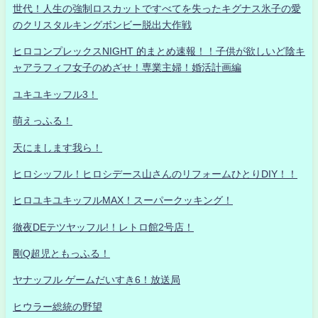
世代！人生の強制ロスカットですべてを失ったキグナス氷子の愛
のクリスタルキングボンビー脱出大作戦
ヒロコンプレックスNIGHT 的まとめ速報！！子供が欲しいど陰キ
ャアラフィフ女子のめざせ！専業主婦！婚活計画編
ユキユキッフル3！
萌えっふる！
天にまします我ら！
ヒロシッフル！ヒロシデース山さんのリフォームひとりDIY！！
ヒロユキユキッフルMAX！スーパークッキング！
徹夜DEテツヤッフル!！レトロ館2号店！
剛Q超児ともっふる！
ヤナッフル ゲームだいすき6！放送局
ヒウラー総統の野望