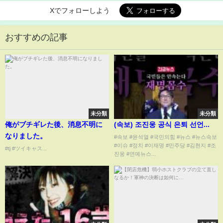
Xでフォローしよう
おすすめの記事
未分類
未分類
俺がブチギレた後、消息不明に
(속보) 조진웅 공식 은퇴 선언...
なりました。
#속보 #윤석열 #국민의힘 #뉴스 #뉴스속보
#이슈 #정치 #이재명 #민주당 #김현지 #조
#tj #ツイキャス...
진웅 #연예뉴스...