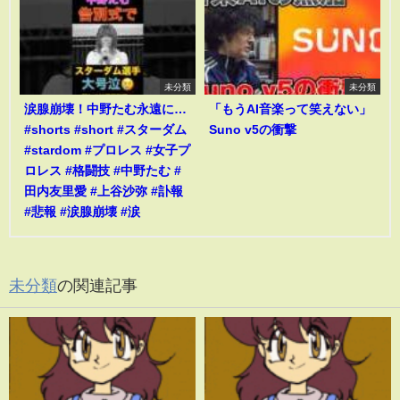
未分類
未分類
涙腺崩壊！中野たむ永遠に…
「もうAI音楽って笑えない」
#shorts #short #スターダム
Suno v5の衝撃
#stardom #プロレス #女子プ
ロレス #格闘技 #中野たむ #
田内友里愛 #上谷沙弥 #訃報
#悲報 #涙腺崩壊 #涙
未分類
の関連記事