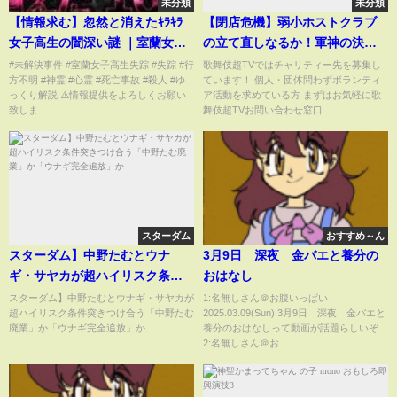
未分類
未分類
【情報求む】忽然と消えたｷﾗｷﾗ
【閉店危機】弱小ホストクラブ
女子高生の闇深い謎 ｜室蘭女子
の立て直しなるか！軍神の決断
高生失踪事件
は如何に…
#未解決事件 #室蘭女子高生失踪 #失踪 #行
歌舞伎超TVではチャリティー先を募集し
方不明 #神霊 #心霊 #死亡事故 #殺人 #ゆ
ています！ 個人・団体問わずボランティ
っくり解説 ⚠️情報提供をよろしくお願い
ア活動を求めている方 まずはお気軽に歌
致しま...
舞伎超TVお問い合わせ窓口...
スターダム
おすすめ～ん
スターダム】中野たむとウナ
3月9日 深夜 金バエと養分の
ギ・サヤカが超ハイリスク条件
おはなし
突きつけ合う「中野たむ廃業」
スターダム】中野たむとウナギ・サヤカが
1:名無しさん＠お腹いっぱい
超ハイリスク条件突きつけ合う「中野たむ
2025.03.09(Sun) 3月9日 深夜 金バエと
か「ウナギ完全追放」か
廃業」か「ウナギ完全追放」か...
養分のおはなしって動画が話題らしいぞ
2:名無しさん＠お...