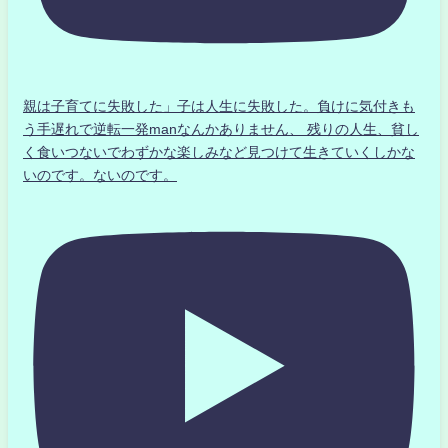
親は子育てに失敗した」子は人生に失敗した。負けに気付きも
う手遅れで逆転一発manなんかありません、 残りの人生、貧し
く食いつないでわずかな楽しみなど見つけて生きていくしかな
いのです。ないのです。