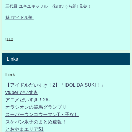
三代目 ユキユキッフル 花のひうら組! 見参！
魁!!アイドル塾!
t112
Links
Link
【アイドルだいすき！2】「IDOL DAISUKI！」
vtuber だいすき
アニメだいすき！26-
オラシオンの競馬グランプリ
スーパーウンコウーマンT・子なし
スケバン氷子のまとめ速報！
とおやまエリア51