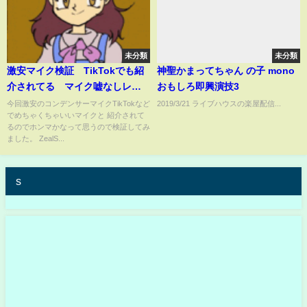
未分類
未分類
激安マイク検証 TikTokでも紹
神聖かまってちゃん の子 mono
介されてる マイク嘘なしレビ
おもしろ即興演技3
ュー
今回激安のコンデンサーマイクTikTokなど
2019/3/21 ライブハウスの楽屋配信...
でめちゃくちゃいいマイクと 紹介されて
るのでホンマかなって思うので検証してみ
ました。 ZealS...
s