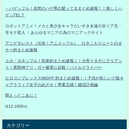
・ハゲッフル！哀愁のハゲ男の髪ってるまとめ速報！！激しくハ
ゲっTEL？
ロボットアニメ！メカと美少女キャラだいすき永遠の非リア充・
非モテ星人 ！あらゆるマニアの為のマニアックサイト
アニゲタレスト（元祖！アニメッフル） ひきこもりニートのオ
ナベ的まとめ速報
ユカ・ヨネッフル！初老的まとめ速報！！大帝イタチにラリアッ
ト！害獣神アリ・ガー被害に必殺！パイルドライバー
ヒロコンプレックスNIGHT 的まとめ速報！！子供が欲しいど陰キ
ャアラフィフ女子のめざせ！専業主婦！婚活計画編
萌えっとこあに！
t112-1000ｍ
カテゴリー