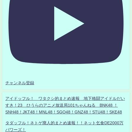
チャンネル登録
アイドッフル！ ワタクシ的まとめ速報 地下格闘アイドルだい
すき！23 ひうらのアニメ放送局101ちゃんねる BNK48 ！
SNH48！JKT48！MNL48！SGO48！GNZ48！STU48！SKE48
タダッフル！ネトゲ廃人的まとめ速報！！ネット乞食DE2000万
パワーズ！