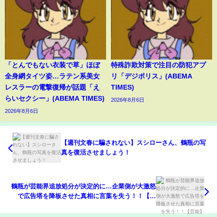
「とんでもない衣装で草」ほぼ
特殊詐欺対策で注目の防犯アプ
全身網タイツ姿…ラテン系美女
リ「デジポリス」(ABEMA
レスラーの電撃復帰が話題「え
TIMES)
らいセクシー」(ABEMA TIMES)
2026年8月6日
2026年8月6日
【週刊文春に騙されない】スシローさん、鶴瓶の写
真を復活させましょう！
鶴瓶が芸能界追放処分が決定的に…企業側が大激怒
で広告塔を降板させた真相に言葉を失う！！【芸
能】