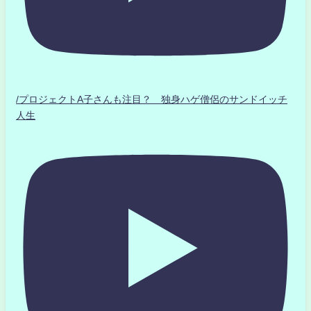
/プロジェクトA子さんも注目？ 独身ハゲ僧侶のサンドイッチ
人生