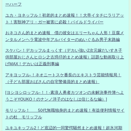
ーハーフ
ユカ・ヨネッフル！初老的まとめ速報！！大帝イタチにラリアッ
ト！害獣神アリ・ガー被害に必殺！パイルドライバー
おネコさん的まとめ速報 僕の彼女はエリーちゃん人形！豆腐メ
ンタルメンヘラ電波中年アルバイターのぬいぐるみ男子末路編
スケバン！デカッフルまっくす（デカい強い2次元嫁だいすき子
供部屋おじさんヒロシ之古惑仔的まとめ速報）話題な動画取り上
げMAX！デカいは正義刑事編
アキヨッフル-！ネオニートスケ番長のエキストラ芸能情報局！
（子ども部屋おばさんの自宅警備員的まとめ速報）
[ヨシヨシロッフル-！！-素浪人勇者カツオンの未解決事件簿へよ
うこそYOUKO！のナンノ洋子のはなしは信じるな編）]
モリッフル！ 50代無職独身的まとめ速報！有益便利情報サイ
トの杜 モリッフル
ユキユキッフル2！ど底辺的一同驚愕騒然まとめ速報！超氷河期