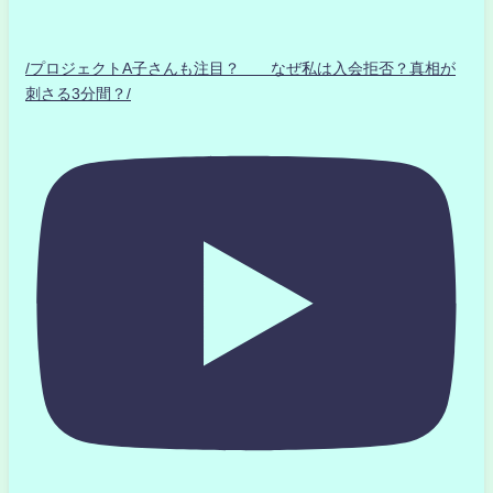
/プロジェクトA子さんも注目？ なぜ私は入会拒否？真相が
刺さる3分間？/