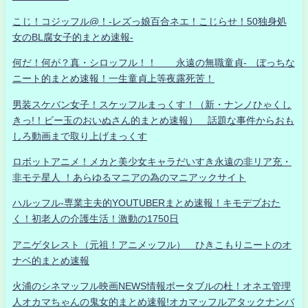
こじ！コジッフル@！-レズっ娘百合ネエ！こじらせ！50独身処
女のBL腐女子的まとめ速報-
何だ！何が？真・シロッフル！！ 永遠の無職童貞- ぼっちな
ニート的まとめ速報！一生童貞上等夜露死苦！
男装スケバン女子！スケッフルまっくす！（新・ナンノひゃくし
きっ!！ビー玉のおいぬさん的まとめ速報） 話題な事件からおも
しろ動画まで取り上げまっくす
ロボットアニメ！メカと美少女キャラだいすき永遠の非リア充・
非モテ星人 ！あらゆるマニアの為のマニアックサイト
ハルッフル-専業主夫的YOUTUBERまとめ速報！キモデブおた
く！初老人の介護生活！激動の1750日
アニゲタレスト（元祖！アニメッフル） ひきこもりニートのオ
ナベ的まとめ速報
火浦のシネマッフル映画NEWS情報ポータブルの杜！オネエ管理
人オカマちゃんの鬼女的まとめ速報!オカマッフルアタックナンバ