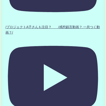
/プロジェクトA子さんも注目？ /感想戯言動画？.一息つく動
画？/