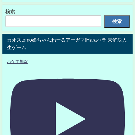
検索
検索
カオスtomo娘ちゃんねーるアーガマ!Haraハラ!未解決人
生ゲーム
ハゲて無双