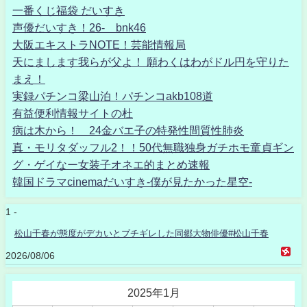
一番くじ福袋 だいすき
声優だいすき！26- bnk46
大阪エキストラNOTE！芸能情報局
天にまします我らが父よ！ 願わくはわがドル円を守りた
まえ！
実録パチンコ梁山泊！パチンコakb108道
有益便利情報サイトの杜
病は木から！ 24金バエ子の特発性間質性肺炎
真・モリタダッフル2！！50代無職独身ガチホモ童貞ギン
グ・ゲイなー女装子オネエ的まとめ速報
韓国ドラマcinemaだいすき-僕が見たかった星空-
1 -
松山千春が態度がデカいとブチギレした同郷大物俳優#松山千春
2026/08/06
2025年1月