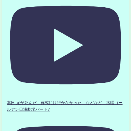
本日 兄が死んだ 葬式には行かなかった などなど 木曜ゴー
ルデン日浦劇場パート7