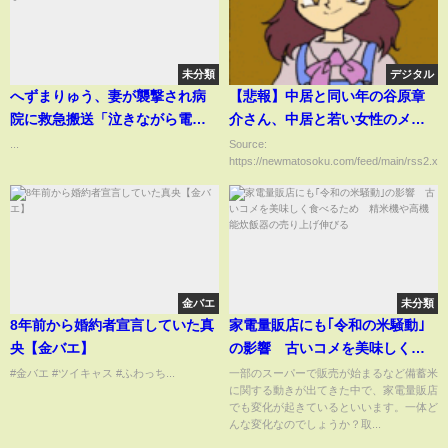
未分類
デジタル
へずまりゅう、妻が襲撃され病
【悲報】中居と同い年の谷原章
院に救急搬送「泣きながら電話
介さん、中居と若い女性のメー
で…マジで許さんからな」
ルのやり取りにドン引きしてし
...
Source:
https://newmatosoku.com/feed/main/rss2.xml.
まう
金バエ
未分類
8年前から婚約者宣言していた真
家電量販店にも｢令和の米騒動｣
央【金バエ】
の影響 古いコメを美味しく食
べるため 精米機や高機能炊飯
#金バエ #ツイキャス #ふわっち...
一部のスーパーで販売が始まるなど備蓄米
に関する動きが出てきた中で、家電量販店
器の売り上げ伸びる
でも変化が起きているといいます。一体ど
んな変化なのでしょうか？取...