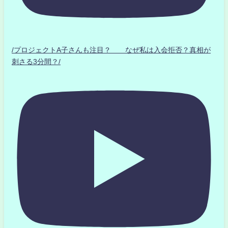
/プロジェクトA子さんも注目？ なぜ私は入会拒否？真相が
刺さる3分間？/