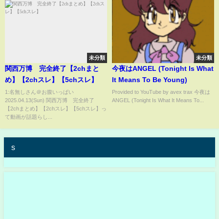
未分類
未分類
関西万博 完全終了【2chまと
今夜はANGEL (Tonight Is What
め】【2chスレ】【5chスレ】
It Means To Be Young)
1:名無しさん＠お腹いっぱい
Provided to YouTube by avex trax 今夜は
2025.04.13(Sun) 関西万博 完全終了
ANGEL (Tonight Is What It Means To...
【2chまとめ】【2chスレ】【5chスレ】っ
て動画が話題らし...
s