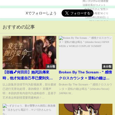
ト 中居正広さん“女性トラブル報道”めぐり（2025
年1月30日）| TBS NEWS DIG
Xでフォローしよう
おすすめの記事
未分類
未分類
【邵巍💕何田田】她死訊傳來
Broken By The Scream - " 感情
時，他才知道自己早已愛到失
クロスカウンタ + 逆転の鐘は鳴
控！重生換身份後她只想搞事
る " (shizuku focus) JAPAN
以上剧集所含情节均为影视效果，部分素材
Broken By The Scream - " 感情クロスカウ
已进行无害化处理，请勿模仿！ 郑重声
ンタ + 逆転の鐘は鳴る " (shizuku focus)
業，誰知高冷前夫開啟火葬場追
WEEK x WORLD COSPLAY
明：本剧的所有内容均为虚构创作，是基于
JAPAN W...
妻模式！《宴先生纏得要命》#短
SUMMIT
艺术表达和剧情需要而建构的！...
劇 #最火短劇 #MiniDrama