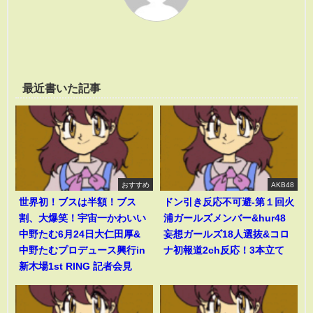
最近書いた記事
おすすめ
AKB48
世界初！ブスは半額！ブス
ドン引き反応不可避-第１回火
割、大爆笑！宇宙一かわいい
浦ガールズメンバー&hur48
中野たむ6月24日大仁田厚&
妄想ガールズ18人選抜&コロ
中野たむプロデュース興行in
ナ初報道2ch反応！3本立て
新木場1st RING 記者会見