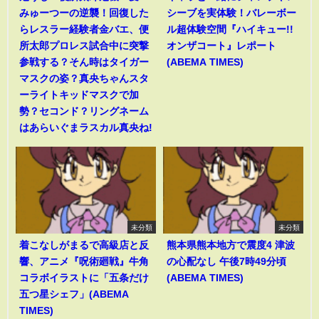
みゅーつーの逆襲！回復した
シーブを実体験！バレーボー
らレスラー経験者金バエ、便
ル超体験空間『ハイキュー!!
所太郎プロレス試合中に突撃
オンザコート』レポート
参戦する？そん時はタイガー
(ABEMA TIMES)
マスクの姿？真央ちゃんスタ
ーライトキッドマスクで加
勢？セコンド？リングネーム
はあらいぐまラスカル真央ね!
未分類
未分類
着こなしがまるで高級店と反
熊本県熊本地方で震度4 津波
響、アニメ『呪術廻戦』牛角
の心配なし 午後7時49分頃
コラボイラストに「五条だけ
(ABEMA TIMES)
五つ星シェフ」(ABEMA
TIMES)