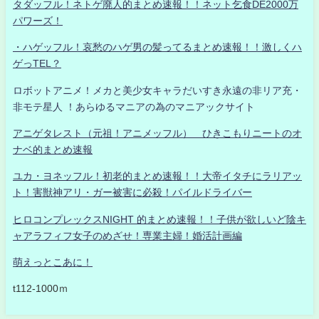
タダッフル！ネトゲ廃人的まとめ速報！！ネット乞食DE2000万
パワーズ！
・ハゲッフル！哀愁のハゲ男の髪ってるまとめ速報！！激しくハ
ゲっTEL？
ロボットアニメ！メカと美少女キャラだいすき永遠の非リア充・
非モテ星人 ！あらゆるマニアの為のマニアックサイト
アニゲタレスト（元祖！アニメッフル） ひきこもりニートのオ
ナベ的まとめ速報
ユカ・ヨネッフル！初老的まとめ速報！！大帝イタチにラリアッ
ト！害獣神アリ・ガー被害に必殺！パイルドライバー
ヒロコンプレックスNIGHT 的まとめ速報！！子供が欲しいど陰キ
ャアラフィフ女子のめざせ！専業主婦！婚活計画編
萌えっとこあに！
t112-1000ｍ