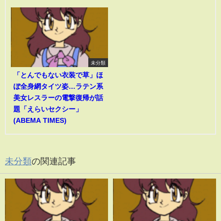
未分類
「とんでもない衣装で草」ほ
ぼ全身網タイツ姿…ラテン系
美女レスラーの電撃復帰が話
題「えらいセクシー」
(ABEMA TIMES)
未分類
の関連記事