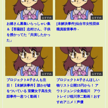
おすすめ
おすすめ
お婿さん募集いらっしゃい集
[未解決事件]仙台市女性団体
＆【菩薩顔】志村けん、子供
職員殺害事件 -
を授かってた「共演したかっ
た」
おすすめ
おすすめ
プロジェクトA子さんも注
プロジェクトA子さんほしい
目！【未解決事件】誰かが嘘
物リスト公開15円から！ ア
をついている 室蘭女子高生失
ウトジュンジ全員稲川 アウ
踪事件一息つく動画！
トレイジ稲川淳二動画！おす
すめアニメ！声優