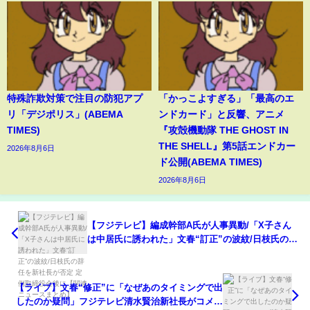
特殊詐欺対策で注目の防犯アプ
「かっこよすぎる」「最高のエ
リ「デジポリス」(ABEMA
ンドカード」と反響、アニメ
TIMES)
『攻殻機動隊 THE GHOST IN
THE SHELL』第5話エンドカー
2026年8月6日
ド公開(ABEMA TIMES)
2026年8月6日
【フジテレビ】編成幹部A氏が人事異動/「X子さん
は中居氏に誘われた」文春“訂正”の波紋/日枝氏の辞
任を新社長が否定 定例取締役会後に【関連ニュース
まとめ】
【ライブ】文春“修正”に「なぜあのタイミングで出
したのか疑問」フジテレビ清水賢治新社長がコメン