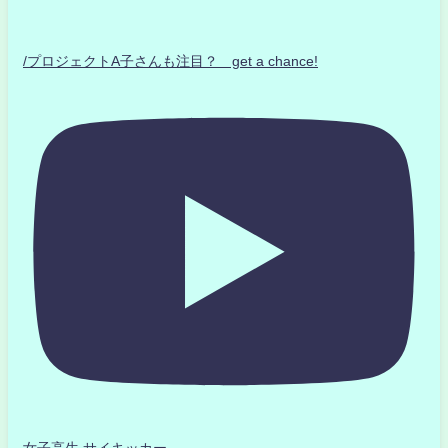
/プロジェクトA子さんも注目？ get a chance!