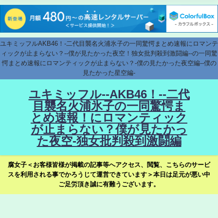
ユキミッフルAKB46！-二代目襲名火浦氷子の一同驚愕まとめ速報にロマンテ
ィックが止まらない？--僕が見たかった夜空！独女批判殺到激闘編--の一同驚
愕まとめ速報にロマンティックが止まらない？-僕の見たかった夜空編--僕の
見たかった星空編-
ユキミッフル--AKB46！--二代
目襲名火浦氷子の一同驚愕ま
とめ速報！にロマンティック
が止まらない？僕が見たかっ
た夜空-独女批判殺到激闘編
腐女子＜お客様皆様が掲載の記事等へアクセス、閲覧、こちらのサービ
スを利用される事でかろうじて運営できています＞本日は足元が悪い中
ご足労頂き誠に有難うございます。