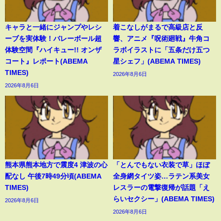
キャラと一緒にジャンプやレシ
着こなしがまるで高級店と反
ーブを実体験！バレーボール超
響、アニメ『呪術廻戦』牛角コ
体験空間『ハイキュー!! オンザ
ラボイラストに「五条だけ五つ
コート』レポート(ABEMA
星シェフ」(ABEMA TIMES)
TIMES)
2026年8月6日
2026年8月6日
熊本県熊本地方で震度4 津波の心
「とんでもない衣装で草」ほぼ
配なし 午後7時49分頃(ABEMA
全身網タイツ姿…ラテン系美女
TIMES)
レスラーの電撃復帰が話題「え
らいセクシー」(ABEMA TIMES)
2026年8月6日
2026年8月6日