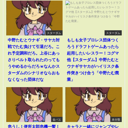
スターダム
スターダム
中野たむとウナギ・サヤカ対
もしも女子プロレス団体つく
戦でたむ負けて引退だろ。こ
ろうドラフトゲームあったら
れ予定調和だろ。上谷にあっ
起用したいレスラー！コグマ
さりベルト取られたのっても
他【スターダム】中野たむと
うやめるからだろｗなんかス
ウナギサヤカがハイリスク条
ターダムのシナリオならおも
件突きつけ合う「中野たむ廃
なくなった団体だな
業」
金バエ
未分類
危うし！便所太郎危機一髪！
キャラと一緒にジャンプやレ