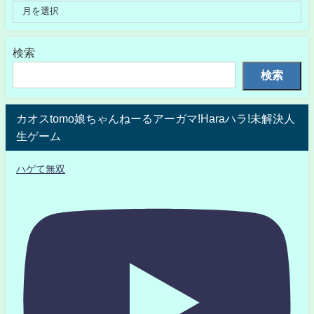
検索
検索
カオスtomo娘ちゃんねーるアーガマ!Haraハラ!未解決人
生ゲーム
ハゲて無双