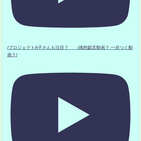
/プロジェクトA子さんも注目？ /感想戯言動画？.一息つく動
画？/