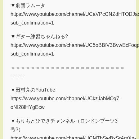
▼劇団ラムータ
https://www.youtube.com/channel/UCaVPcCNZdHTODJ
sub_confirmation=1
▼ギター練習ちゃんねる?
https://www.youtube.com/channel/UC5oBBfV3BvwEcFoq
sub_confirmation=1
＝＝＝＝＝＝＝＝＝＝＝＝＝＝＝＝＝＝＝＝＝＝＝
＝＝＝
▼田村亮のYouTube
https://www.youtube.com/channel/UCkzJabMOq7-
oNI28lHYgEcw
▼もりもとひできチャンネル（ロンドンブーツ3
号?）
https://www.youtube.com/channel/UCMTbSwBxSrAmXn-