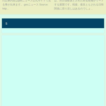
の記事内容はgooニュース公式サイトで見
は、対日強硬派とされた野党候補がリード
る事が出来ます。 gooニュース Source:
する展開です。戦後、最良ともされる日韓
http...
関係に揺り戻しはあるのでしょ...
s