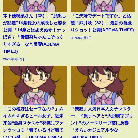
木下優樹菜さん（38）、“顔出し
「ご夫婦でデートですか」と話
が話題”14歳長女の成長した姿を
題！武井咲（32）、最新の自撮
公開 「14歳とは思えぬオトナっ
りショット公開(ABEMA TIMES)
ぽさ」「優樹菜ちゃんにそっく
2026年8月7日
りすぎる」など反響(ABEMA
TIMES)
2026年8月7日
「この格好はセーフなの？」ム
「美狂」人気日本人女子レスラ
キムキすぎるヒール女子、近未
ー、ド派手ヘアと“大胆漢字プリ
来的“全身スケスケ”衣装にファ
ント”のノースリーブ姿に反響
ンツッコミ「着ているけど着て
「えらいカジュアルやな」
いない感…」(ABEMA TIMES)
(ABEMA TIMES)