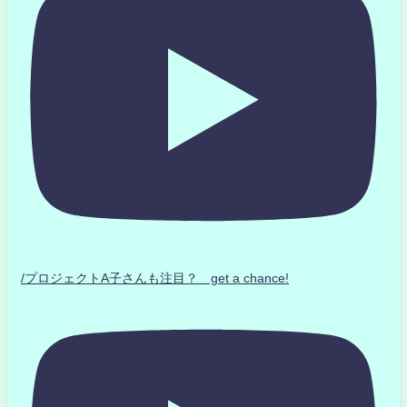
/プロジェクトA子さんも注目？ get a chance!