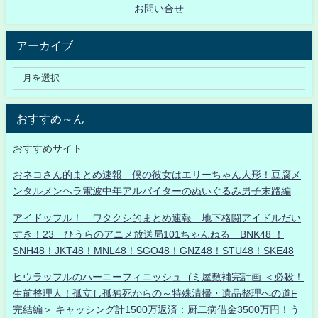
お問い合せ
アーカイブ
おすすめ～ん
おすすめサイト
おネコさん的まとめ速報 僕の彼女はエリーちゃん人形！豆腐メ
ンタルメンヘラ電波中年アルバイターのぬいぐるみ男子末路編
アイドッフル！ ワタクシ的まとめ速報 地下格闘アイドルだい
すき！23 ひうらのアニメ放送局101ちゃんねる BNK48 ！
SNH48！JKT48！MNL48！SGO48！GNZ48！STU48！SKE48
ヒウラッフルのハーニーフィニッシュゴミ屋敷補完計画 ＜必殺！
生前整理人！孤立し孤独死からの～特殊清掃・遺品整理への道F
完結編＞ キャッシング計1500万返済：厨二病借金3500万円！う