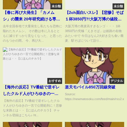
未分類
未分類
【春に再び大発生】「カメム
【2ch面白いスレ】【悲惨】そば
シ」の襲来 20年研究続ける専門
１杯3850円?!大阪万博の値段設
家も「予測不能な事態」紫外線
定がヤバすぎて批判殺到
去年全国各地で大量発生し私たちを恐怖に
大阪万博の蕎麦高すぎるンゴ・・・ 1杯
陥れたカメムシ。 その数は冬に入るとと
3850円の究極「えきそば」は姫路の名物
の光に寄ってくるため照明を
もに減りすっかり見なくなった、と思った
みたいやで 今日はなんJ大好き立ち食い蕎
LEDに替えることがオススメ
のもつかの間。 今、再び大...
麦、駅そばについて語り...
〈カンテレNEWS〉
おすすめ
デジタル
【海外の反応】TV番組で逆ギレ
楽天モバイル850万回線突破
したクルド人がひろゆきの一言
Source:
https://newmatosoku.com/feed/main/rss2.xml.
で公開処刑に！悲惨な末路と
【海外の反応】TV番組で逆ギレしたクル
ド人がひろゆきの一言で公開処刑に！悲惨
は・・【にほんのチカラ】
な末路とは・・【にほんのチカラ】 チャ
ンネル登録はこちら♪ ht...