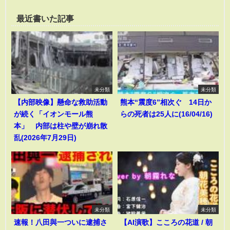
最近書いた記事
未分類
未分類
【内部映像】懸命な救助活動
熊本“震度6”相次ぐ 14日か
が続く「イオンモール熊
らの死者は25人に(16/04/16)
本」 内部は柱や壁が崩れ散
乱(2026年7月29日)
未分類
未分類
速報！八田與一ついに逮捕さ
【AI演歌】こころの花道 / 朝