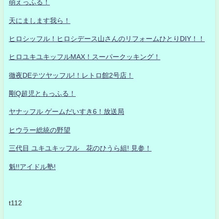
萌えっふる！
天にまします我ら！
ヒロシッフル！ヒロシデース山さんのリフォームひとりDIY！！
ヒロユキユキッフルMAX！スーパークッキング！
徹夜DEテツヤッフル!！レトロ館2号店！
剛Q超児ともっふる！
ヤナッフル ゲームだいすき6！放送局
ヒウラー総統の野望
三代目 ユキユキッフル 花のひうら組! 見参！
魁!!アイドル塾!
t112