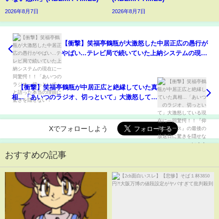
2026年8月7日
2026年8月7日
【衝撃】笑福亭鶴瓶が大激怒した中居正広の愚行が
やばい...テレビ局で続いていた上納システムの現在
に一同驚愕！！「あいつのラジオ、切っといて」と
語った本当の理由に驚きを隠せない！
【衝撃】笑福亭鶴瓶が中居正広と絶縁していた真
相...「あいつのラジオ、切っといて」大激怒してい
る現在に一同驚愕！！『仰天ニュース』の最後の放
送日に驚きを隠せない！！
Xでフォローしよう
おすすめの記事