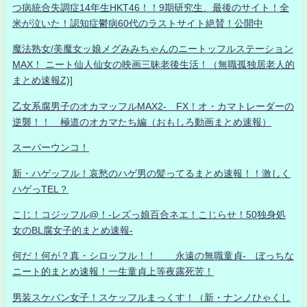
つ病統合失調症14年生HKT46！！9期研究生、最後のサイト！全
米が泣いた！認知症鬱病60代のラストサイト絶賛！公開中
魔法熟女/美魔女ッ娘メグみみちゃんのニートッフルステーション
MAX！ ニート仙人仙女の映画三昧老後生活！（無職孤独居老人的
まとめ速報Z)]
乙女系腐男子のオカマッフルMAX2- FX！オ・カマトレーダーの
逆襲！！ 極道のオカマたち編（おもしろ動画まとめ速報）
スーパーウンコ！
新・ハゲッフル！哀愁のハゲ男の髪ってるまとめ速報！！激しく
ハゲっTEL？
こじ！コジッフル@！-レズっ娘百合ネエ！こじらせ！50独身処
女のBL腐女子的まとめ速報-
何だ！何が？真・シロッフル！！ 永遠の無職童貞- ぼっちな
ニート的まとめ速報！一生童貞上等夜露死苦！
男装スケバン女子！スケッフルまっくす！（新・ナンノひゃくし