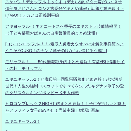
スケバン！デカッフルまっくす（デカい強い2次元嫁だいすき子
供部屋おじさんヒロシ之古惑仔的まとめ速報）話題な動画取り上
げMAX！デカいは正義刑事編
アキヨッフル-！ネオニートスケ番長のエキストラ芸能情報局！
（子ども部屋おばさんの自宅警備員的まとめ速報）
[ヨシヨシロッフル-！！-素浪人勇者カツオンの未解決事件簿へよ
うこそYOUKO！のナンノ洋子のはなしは信じるな編）]
モリッフル！ 50代無職独身的まとめ速報！有益便利情報サイ
トの杜 モリッフル
ユキユキッフル2！ど底辺的一同驚愕騒然まとめ速報！超氷河期
世代！人生の強制ロスカットですべてを失ったキグナス氷子の愛
のクリスタルキングボンビー脱出大作戦
ヒロコンプレックスNIGHT 的まとめ速報！！子供が欲しいど陰キ
ャアラフィフ女子のめざせ！専業主婦！婚活計画編
ユキユキッフル3！