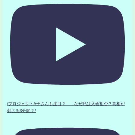
/プロジェクトA子さんも注目？ なぜ私は入会拒否？真相が
刺さる3分間？/