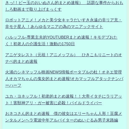
きっ!！ビー玉のおいぬさん的まとめ速報） 話題な事件からおも
しろ動画まで取り上げまっくす
ロボットアニメ！メカと美少女キャラだいすき永遠の非リア充・
非モテ星人 ！あらゆるマニアの為のマニアックサイト
ハルッフル-専業主夫的YOUTUBERまとめ速報！キモデブおた
く！初老人の介護生活！激動の1750日
アニゲタレスト（元祖！アニメッフル） ひきこもりニートのオ
ナベ的まとめ速報
火浦のシネマッフル映画NEWS情報ポータブルの杜！オネエ管理
人オカマちゃんの鬼女的まとめ速報!オカマッフルアタックナンバ
ーハーフ
ユカ・ヨネッフル！初老的まとめ速報！！大帝イタチにラリアッ
ト！害獣神アリ・ガー被害に必殺！パイルドライバー
おネコさん的まとめ速報 僕の彼女はエリーちゃん人形！豆腐メ
ンタルメンヘラ電波中年アルバイターのぬいぐるみ男子末路編