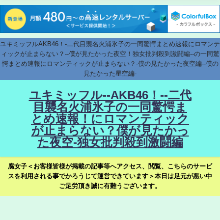
ユキミッフルAKB46！-二代目襲名火浦氷子の一同驚愕まとめ速報にロマンテ
ィックが止まらない？--僕が見たかった夜空！独女批判殺到激闘編--の一同驚
愕まとめ速報にロマンティックが止まらない？-僕の見たかった夜空編--僕の
見たかった星空編-
ユキミッフル--AKB46！--二代
目襲名火浦氷子の一同驚愕ま
とめ速報！にロマンティック
が止まらない？僕が見たかっ
た夜空-独女批判殺到激闘編
腐女子＜お客様皆様が掲載の記事等へアクセス、閲覧、こちらのサービ
スを利用される事でかろうじて運営できています＞本日は足元が悪い中
ご足労頂き誠に有難うございます。