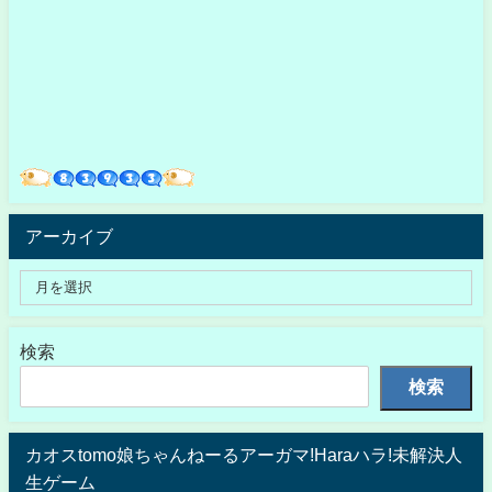
アーカイブ
検索
検索
カオスtomo娘ちゃんねーるアーガマ!Haraハラ!未解決人
生ゲーム