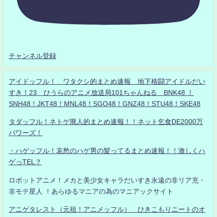
チャンネル登録
アイドッフル！ ワタクシ的まとめ速報 地下格闘アイドルだい
すき！23 ひうらのアニメ放送局101ちゃんねる BNK48 ！
SNH48！JKT48！MNL48！SGO48！GNZ48！STU48！SKE48
タダッフル！ネトゲ廃人的まとめ速報！！ネット乞食DE2000万
パワーズ！
・ハゲッフル！哀愁のハゲ男の髪ってるまとめ速報！！激しくハ
ゲっTEL？
ロボットアニメ！メカと美少女キャラだいすき永遠の非リア充・
非モテ星人 ！あらゆるマニアの為のマニアックサイト
アニゲタレスト（元祖！アニメッフル） ひきこもりニートのオ