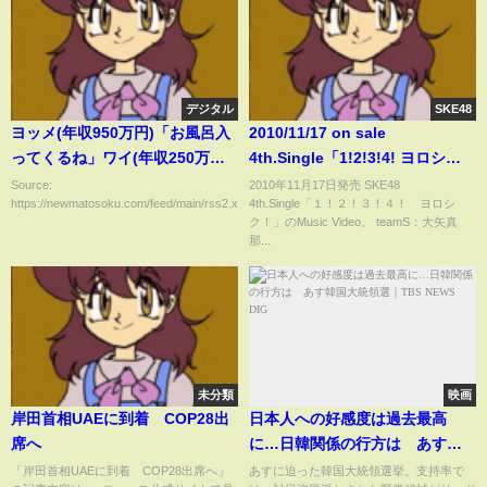
デジタル
SKE48
ヨッメ(年収950万円)「お風呂入
2010/11/17 on sale
ってくるね」ワイ(年収250万円)
4th.Single「1!2!3!4! ヨロシ
「……うん」→結果・・・・・
ク!」Music Video
Source:
2010年11月17日発売 SKE48
https://newmatosoku.com/feed/main/rss2.xml...
4th.Single「１！２！３！４！ ヨロシ
ク！」のMusic Video。 teamS：大矢真
那...
未分類
映画
岸田首相UAEに到着 COP28出
日本人への好感度は過去最高
席へ
に…日韓関係の行方は あす韓
国大統領選｜TBS NEWS DIG
「岸田首相UAEに到着 COP28出席へ」
あすに迫った韓国大統領選挙。支持率で