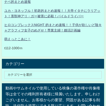
ナベ的まとめ速報
ユカ・ヨネッフル！初老的まとめ速報！！大帝イタチにラリアッ
ト！害獣神アリ・ガー被害に必殺！パイルドライバー
ヒロコンプレックスNIGHT 的まとめ速報！！子供が欲しいど陰キ
ャアラフィフ女子のめざせ！専業主婦！婚活計画編
萌えっとこあに！
t112-1000ｍ
カテゴリー
動画やサムネイルで使用している映像の著作権や肖像権
等は全てその権利所有者様に帰属いたします。申しわけ
ございません。お客様からの要望、問題がある記事を削
除、送信防止措置にできる限り応じます。お問い合わせ