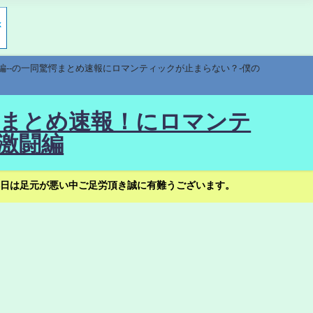
編--の一同驚愕まとめ速報にロマンティックが止まらない？-僕の
驚愕まとめ速報！にロマンテ
激闘編
日は足元が悪い中ご足労頂き誠に有難うございます。