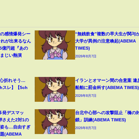
遥の感情爆発シー
“無銭飲食”複数の早大生が関与
それが出来るなん
大学が異例の注意喚起(ABEMA
45億円超『あの
TIMES)
凄まじい熱演
2026年8月7日
、心折れそう…
イランとオマーン間の合意案 違
hスレ】【5ch
船舶に罰金科す(ABEMA TIMES)
2026年8月7日
多発デスマッ
台北中心部への攻撃阻止「橋の
押さえた2対1の
鎖」訓練(ABEMA TIMES)
の姿も…自由すぎ
2026年8月7日
(ABEMA