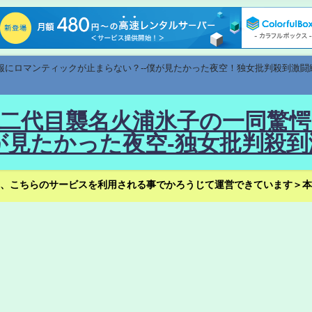
速報にロマンティックが止まらない？--僕が見たかった夜空！独女批判殺到激闘
！--二代目襲名火浦氷子の一同
見たかった夜空-独女批判殺到
、こちらのサービスを利用される事でかろうじて運営できています＞本