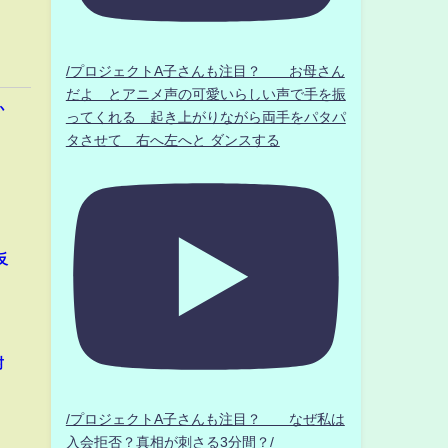
/プロジェクトA子さんも注目？ お母さん
だよ とアニメ声の可愛いらしい声で手を振
か
ってくれる 起き上がりながら両手をパタパ
タさせて 右へ左へと ダンスする
反
封
/プロジェクトA子さんも注目？ なぜ私は
入会拒否？真相が刺さる3分間？/