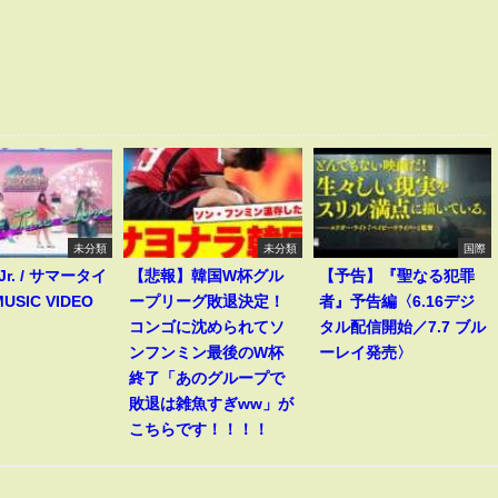
未分類
未分類
国際
 Jr. / サマータイ
【悲報】韓国W杯グル
【予告】『聖なる犯罪
USIC VIDEO
ープリーグ敗退決定！
者』予告編〈6.16デジ
コンゴに沈められてソ
タル配信開始／7.7 ブル
ンフンミン最後のW杯
ーレイ発売〉
終了「あのグループで
敗退は雑魚すぎww」が
こちらです！！！！