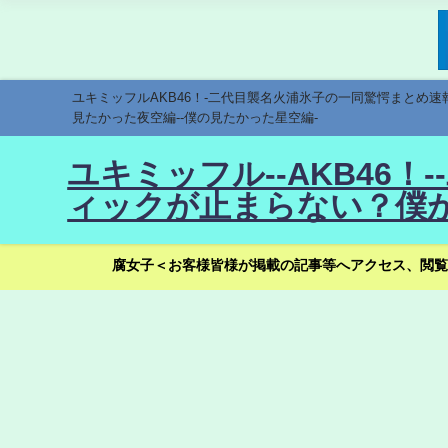
ユキミッフルAKB46！-二代目襲名火浦氷子の一同驚愕まとめ
見たかった夜空編--僕の見たかった星空編-
ユキミッフル--AKB46
ィックが止まらない？僕が
腐女子＜お客様皆様が掲載の記事等へアクセス、閲覧