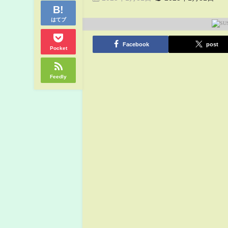
はてブ
Facebook
post
Pocket
Feedly