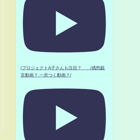
/プロジェクトA子さんも注目？ /感想戯
言動画？.一息つく動画？/