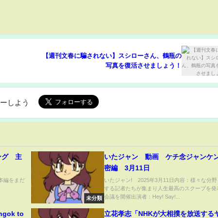
【週刊文春に騙されない】スシローさん、鶴瓶の
写真を復活させましょう！
ローしよう
ング 主
いたジャン 動画 ケチ念ジャンケ
密編 3月11日
で本編をまだ
いたジャン! 2025年3月11日内容：様々な分
する記者たちが集まり人生最高のスクープを発
会議を開催出演者：Hey! Say!...
未分類
ngok to
立花孝志「NHKが大相撲を放送する