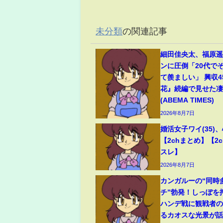
未分類
の関連記事
細田佳央太、福原
ンに圧倒「20代で
て羨ましい」 興収
花』続編で見せた
(ABEMA TIMES)
2026年8月7日
婚活女子ワイ(35)
【2chまとめ】【2c
スレ】
2026年8月7日
カンガルーの“同時
チ”勃発！しっぽを
ハンデ戦に観戦者
るカオスな光景が話題