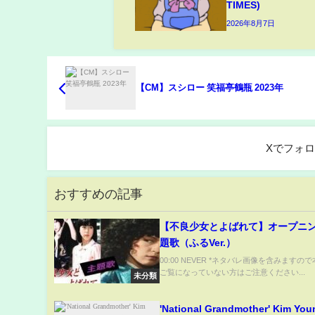
TIMES)
2026年8月7日
【CM】スシロー 笑福亭鶴瓶 2023年
Xでフォ
おすすめの記事
【不良少女とよばれて】オープニ
題歌（ふるVer.）
00:00 NEVER *ネタバレ画像を含みますの
ご覧になっていない方はご注意ください...
未分類
'National Grandmother' Kim You