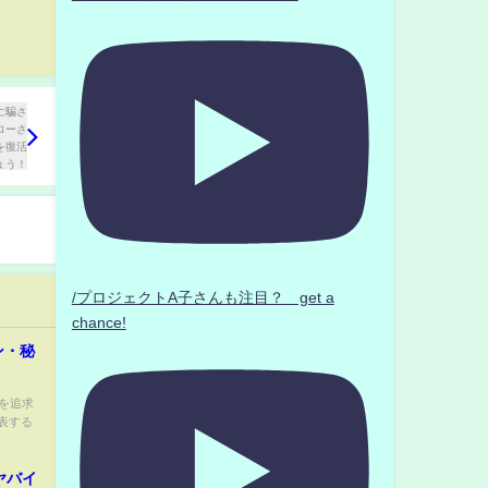
/プロジェクトA子さんも注目？ get a
chance!
ン・秘
野を追求
表する
ヤバイ