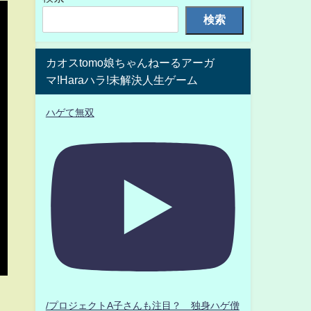
検索
カオスtomo娘ちゃんねーるアーガ
マ!Haraハラ!未解決人生ゲーム
ハゲて無双
/プロジェクトA子さんも注目？ 独身ハゲ僧