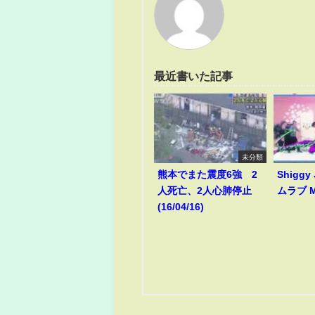
最近書いた記事
未分類
熊本でまた震度6強 2
Shiggy
人死亡、2人心肺停止
ムラブ M
(16/04/16)