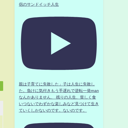
侶のサンドイッチ人生
親は子育てに失敗した」子は人生に失敗し
た。負けに気付きもう手遅れで逆転一発man
なんかありません、 残りの人生、貧しく食
いつないでわずかな楽しみなど見つけて生き
ていくしかないのです。ないのです。