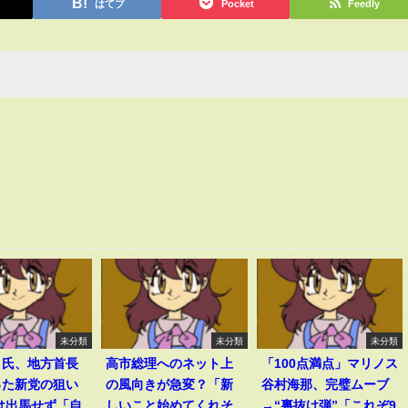
はてブ
Pocket
Feedly
未分類
未分類
未分類
き氏、地方首長
高市総理へのネット上
「100点満点」マリノス
った新党の狙い
の風向きが急変？「新
谷村海那、完璧ムーブ
は出馬せず「自
しいこと始めてくれそ
→“裏抜け弾”「これぞ9