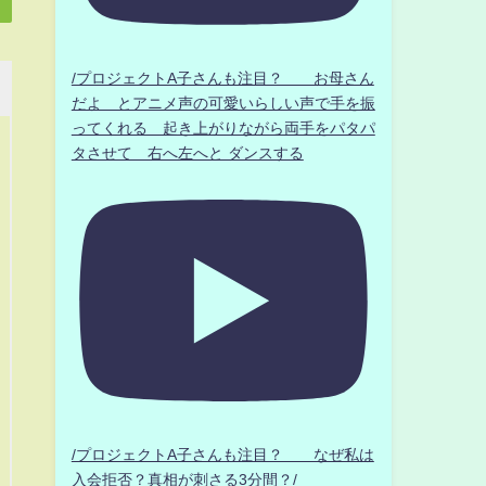
/プロジェクトA子さんも注目？ お母さん
だよ とアニメ声の可愛いらしい声で手を振
ってくれる 起き上がりながら両手をパタパ
タさせて 右へ左へと ダンスする
/プロジェクトA子さんも注目？ なぜ私は
入会拒否？真相が刺さる3分間？/