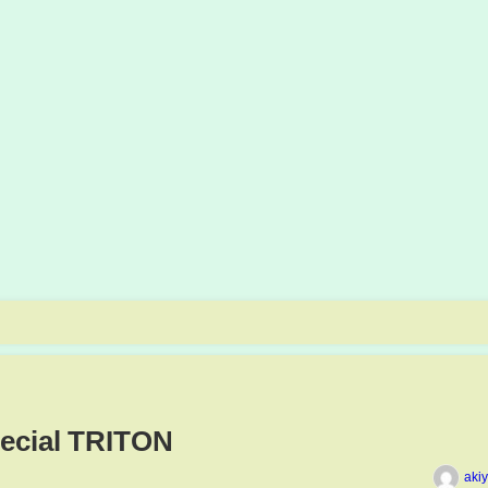
pecial TRITON
aki