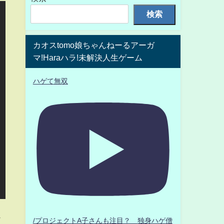
検索
カオスtomo娘ちゃんねーるアーガ
マ!Haraハラ!未解決人生ゲーム
ハゲて無双
ェ
/プロジェクトA子さんも注目？ 独身ハゲ僧