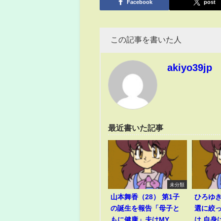
Facebook
post
この記事を書いた人
akiyo39jp
最近書いた記事
未分類
山本舞香（28） 第1子
ひろゆ
の誕生を報告「母子と
選に絞
もに健康」夫はMY
は 自身