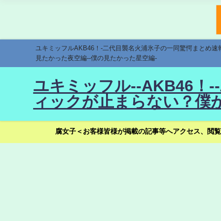
ユキミッフルAKB46！-二代目襲名火浦氷子の一同驚愕まとめ
見たかった夜空編--僕の見たかった星空編-
ユキミッフル--AKB46
ィックが止まらない？僕が
腐女子＜お客様皆様が掲載の記事等へアクセス、閲覧