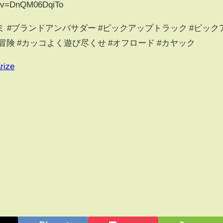
h?v=DnQM06DqiTo
ロミ #ブランドアンバサダー #ピックアップトラック #ピック
ル #冒険 #カッコよく遊び尽くせ #オフロード #カヤック
rize