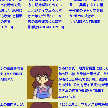
に出た時点で負
う」期待感強く出てい
番」「興奮する！」相
調した“絶対に
たポジティブ反応わず
手守備のギャップを狙
る政党”と斬新
か半年で“逆風”に…今
う”斜めの抜け出
ムの内容
後の政権運営に及ぼす
し”(ABEMA TIMES)
 TIMES)
影響は(ABEMA TIMES)
1子の誕生を報告
ひろゆき氏、地方首長選に絞っ
はMY FIRST
党の狙いは 自身は出馬せず「自
(ABEMA
が表に出た時点で負け戦」強調
た“絶対に公約を守る政党”と斬
ステムの内容(ABEMA TIMES)
2026年8月7日
ト上の風向きが急
「100点満点」マリノス谷村海