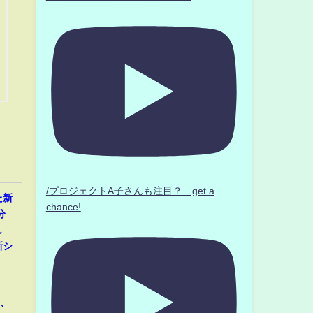
/プロジェクトA子さんも注目？ get a
た新
chance!
分
し
新シ
那、