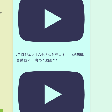
ア
/プロジェクトA子さんも注目？ /感想戯
言動画？.一息つく動画？/