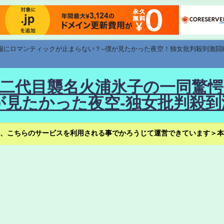
速報にロマンティックが止まらない？--僕が見たかった夜空！独女批判殺到激闘
！--二代目襲名火浦氷子の一同
見たかった夜空-独女批判殺到
、こちらのサービスを利用される事でかろうじて運営できています＞本