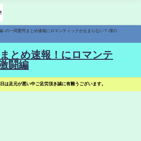
編--の一同驚愕まとめ速報にロマンティックが止まらない？-僕の
驚愕まとめ速報！にロマンテ
激闘編
日は足元が悪い中ご足労頂き誠に有難うございます。