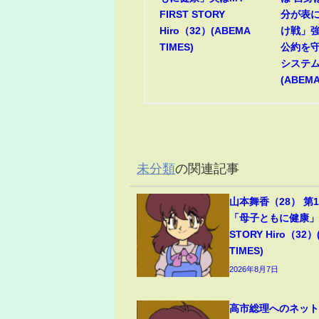
FIRST STORY
分が表
Hiro（32）(ABEMA
け戦」強
TIMES)
公約を守
システ
(ABEMA
未分類
の関連記事
山本舞香（28） 第
「母子ともに健康」夫
STORY Hiro（32）
TIMES)
2026年8月7日
高市総理へのネッ